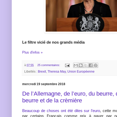
Le filtre vicié de nos grands média
Plus d'infos »
à
07:55
25 commentaires:
Libellés :
Brexit
,
Theresa May
,
Union Européenne
mercredi 19 septembre 2018
De l’Allemagne, de l’euro, du beurre, 
beurre et de la crèmière
Beaucoup de choses ont été dites sur l’euro
, cette m
par certains Français comme prix à payer par no