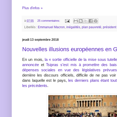
Plus d'infos »
à
07:55
25 commentaires:
Libellés :
Emmanuel Macron
,
inégalités
,
plan pauvreté
,
président
jeudi 13 septembre 2018
Nouvelles illusions européennes en 
En un mois,
la « sortie officielle de la mise sous tutel
annoncée
et
Tsipras s’est mis à promettre des bai
dépenses sociales en vue des législatives prévu
derrière les discours officiels, difficile de ne pas vo
dans laquelle est le pays,
les derniers plans étant tou
les précédents
.