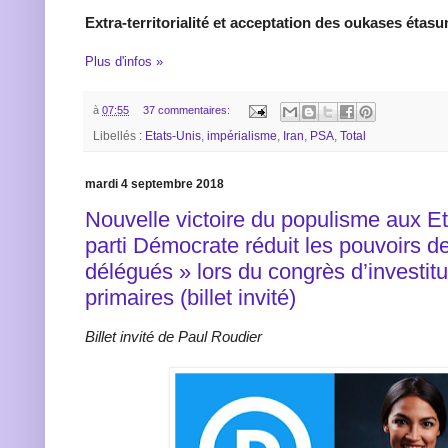
Extra-territorialité et acceptation des oukases étasu
Plus d'infos »
à
07:55
37 commentaires:
Libellés :
Etats-Unis
,
impérialisme
,
Iran
,
PSA
,
Total
mardi 4 septembre 2018
Nouvelle victoire du populisme aux Et
parti Démocrate réduit les pouvoirs d
délégués » lors du congrès d’investit
primaires (billet invité)
Billet invité de Paul Roudier