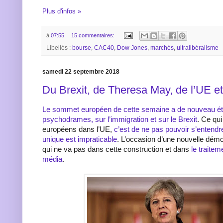
Plus d'infos »
à
07:55
15 commentaires:
Libellés :
bourse
,
CAC40
,
Dow Jones
,
marchés
,
ultralibéralisme
samedi 22 septembre 2018
Du Brexit, de Theresa May, de l’UE e
Le sommet européen de cette semaine a de nouveau été
psychodrames, sur l’immigration et sur le Brexit
. Ce qui
européens dans l’UE,
c’est de ne pas pouvoir s’entendr
unique est impraticable
. L’occasion d’une nouvelle démo
qui ne va pas dans cette construction et dans
le traitem
média
.