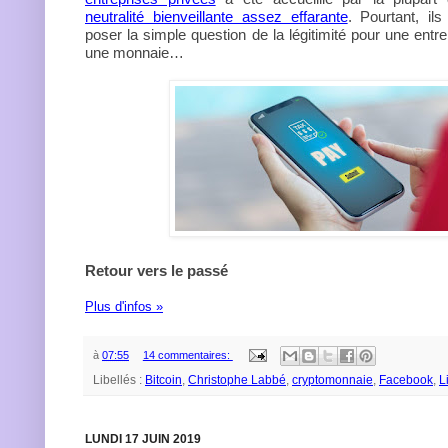
neutralité bienveillante assez effarante
. Pourtant, il
poser la simple question de la légitimité pour une entr
une monnaie…
Retour vers le passé
Plus d'infos »
à
07:55
14 commentaires:
Libellés :
Bitcoin
,
Christophe Labbé
,
cryptomonnaie
,
Facebook
,
L
LUNDI 17 JUIN 2019