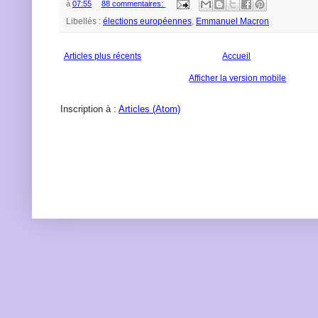
à
07:55
88 commentaires:
Libellés :
élections européennes
,
Emmanuel Macron
Articles plus récents
Accueil
Afficher la version mobile
Inscription à :
Articles (Atom)