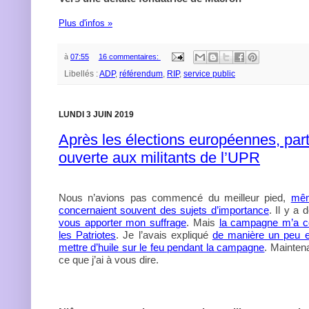
Plus d'infos »
à
07:55
16 commentaires:
Libellés :
ADP
,
référendum
,
RIP
,
service public
LUNDI 3 JUIN 2019
Après les élections européennes, partie
ouverte aux militants de l’UPR
Nous n’avions pas commencé du meilleur pied,
mêm
concernaient souvent des sujets d’importance
. Il y a
vous apporter mon suffrage
. Mais
la campagne m’a co
les Patriotes
. Je l’avais expliqué
de manière un peu el
mettre d’huile sur le feu pendant la campagne
. Mainten
ce que j’ai à vous dire.