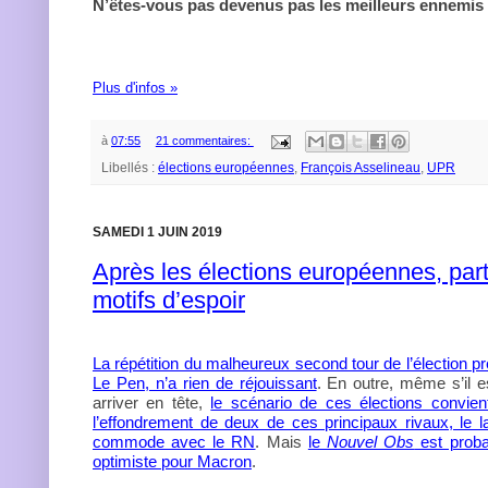
N’êtes-vous pas devenus pas les meilleurs ennemis 
Plus d'infos »
à
07:55
21 commentaires:
Libellés :
élections européennes
,
François Asselineau
,
UPR
SAMEDI 1 JUIN 2019
Après les élections européennes, parti
motifs d’espoir
La répétition du malheureux second tour de l’élection pr
Le Pen, n’a rien de réjouissant
. En outre, même s’il 
arriver en tête,
le scénario de ces élections convien
l’effondrement de deux de ces principaux rivaux, le 
commode avec le RN
. Mais
le
Nouvel Obs
est proba
optimiste pour Macron
.