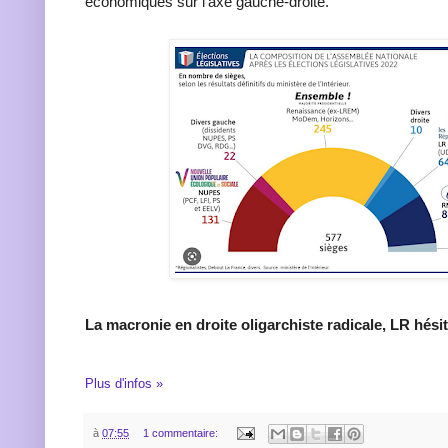
économiques sur l’axe gauche-droite.
La macronie en droite oligarchiste radicale, LR hési
Plus d'infos »
à
07:55
1 commentaire: