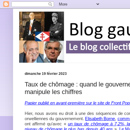
dimanche 19 février 2023
Taux de chômage : quand le gouvern
manipule les chiffres
Papier publié en avant-première sur le site de Front Pop
Hier, nous avons eu droit à une des séquences de co
orwelliennes du gouvernement.
Elisabeth Borne
,
comme 
ont affirmé qu’avec «
un taux de chômage à 7,2%, la
niveau de chômage le plus bas depuis 40 ans
»,
Le Ma