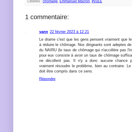
Libellés :
chômage
,
Emmanuel Macron
,
INSEE
1 commentaire:
yann
22 février 2023 à 12:21
Le drame c'est que les gens pensent vraiment que l
à réduire le chômage. Nos dirigeants sont adeptes de 
du NAIRU (le taux de chômage qui n'accélère pas l'inf
pour eux consiste à avoir un taux de chômage suffisa
ne décollent pas. Il n'y a donc aucune chance po
vraiment résoudre le problème, bien au contraire. Le
doit être compris dans ce sens.
Répondre