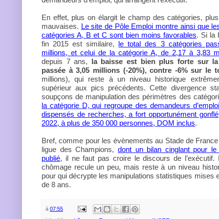
demandeurs d’emploi, qui arrangent l’exécutif.
En effet, plus on élargit le champ des catégories, plus
mauvaises.
Le site de Pôle Emploi montre ainsi que les
catégories A, B et C sont bien moins favorables
. Si l
fin 2015 est similaire,
le total des 3 catégories pa
millions, et celui de la catégorie A, de 2,17 à 3,83 mi
depuis 7 ans,
la baisse est bien plus forte sur la
passée à 3,05 millions (-20%), contre -6% sur le t
millions), qui reste à un niveau historique extrême
supérieur aux pics précédents. Cette divergence stat
soupçons de manipulation des périmètres des catégori
la catégorie D, qui regroupe des demandeurs d’emplo
dispensés de recherches, a fort opportunément gonflé
2022, à plus de 350 000 personnes, DOM inclus
.
Bref, comme pour les évènements au Stade de France lo
ligue des Champions,
dont un bilan cinglant pour le 
publié
, il ne faut pas croire le discours de l’exécutif.
chômage recule un peu, mais reste à un niveau histor
pour qui décrypte les manipulations statistiques mises
de 8 ans.
à
07:55