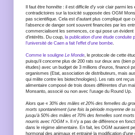
Il faut être honnête : il est difficile d’y voir clair parmi le
contradictoires sur la toxicité supposée des OGM Mons
pas scientifique. Cela est d’autant plus compliqué que c
l’absence de danger sont souvent financées par les entr
commercialisent les semences, ce qui pose un évident 
d’intérêts. Du coup,
la publication d’une étude conduite p
l’université de Caen a fait l’effet d’une bombe
.
Comme le souligne
Le Monde
, le protocole de cette ét
puisqu’il concerne plus de 200 rats sur deux ans (bien p
études) avec un budget de 3 millions d’euros, financé pa
organismes (Etat, association de distributeurs, mais au
qui milite contre les biotechnologies). Les rats ont reçu
alimentaire composé de trois doses différentes d’un ma
Monsanto, associé ou non avec l’usage du Round Up.
Alors que «
30% des mâles et 20% des femelles du gro
morts spontanément (une fois la période moyenne de su
jusqu’à 50% des mâles et 70% des femelles sont mort
nourris avec l’OGM
». Il n’y a pas de différence en fon
dans le régime alimentaire. En fait, les OGM auraient p
hormonal des animaux et entrainé la modification d’un