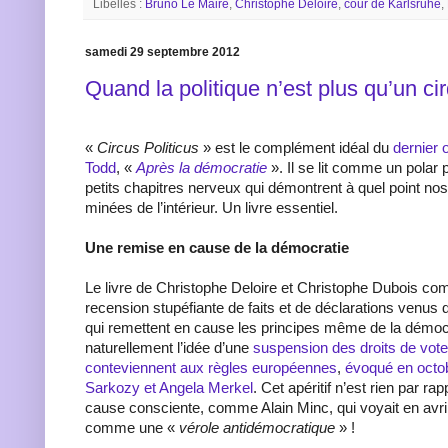
Libellés :
Bruno Le Maire
,
Christophe Deloire
,
cour de Karlsruhe
,
samedi 29 septembre 2012
Quand la politique n’est plus qu’un ci
«
Circus Politicus
» est le complément idéal du
dernier
Todd
, «
Après la démocratie
». Il se lit comme un polar 
petits chapitres nerveux qui démontrent à quel point no
minées de l’intérieur. Un livre essentiel.
Une remise en cause de la démocratie
Le livre de Christophe Deloire et Christophe Dubois c
recension stupéfiante de faits et de déclarations venus d
qui remettent en cause les principes même de la démocr
naturellement l’idée d’une
suspension des droits de vote
conteviennent aux règles européennes
,
évoqué en octo
Sarkozy et Angela Merkel
. Cet apéritif n’est rien par r
cause consciente, comme Alain Minc, qui voyait en avri
comme une «
vérole antidémocratique
» !