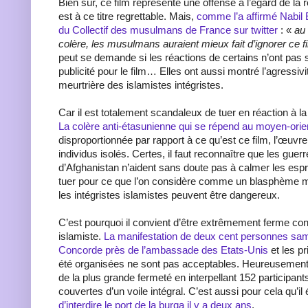
Bien sûr, ce film représente une offense à l’égard de la
est à ce titre regrettable. Mais,
comme l’a affirmé Nabil 
du Collectif des musulmans de France sur twitter
: «
au 
colère, les musulmans auraient mieux fait d’ignorer ce 
peut se demande si les réactions de certains n’ont pas su
publicité pour le film… Elles ont aussi montré l’agressivi
meurtrière des islamistes intégristes.
Car il est totalement scandaleux de tuer en réaction à la 
La colère anti-étasunienne qui se répend au moyen-orie
disproportionnée par rapport à ce qu’est ce film, l’œuvr
individus isolés. Certes, il faut reconnaître que les guerr
d’Afghanistan n’aident sans doute pas à calmer les esprit
tuer pour ce que l’on considère comme un blasphème mo
les intégristes islamistes peuvent être dangereux.
C’est pourquoi il convient d’être extrêmement ferme con
islamiste.
La manifestation de deux cent personnes sam
Concorde près de l’ambassade des Etats-Unis
et les pr
été organisées ne sont pas acceptables. Heureusement, l
de la plus grande fermeté en interpellant 152 participa
couvertes d’un voile intégral. C’est aussi pour cela qu’il 
d’interdire le port de la burqa il y a deux ans
.