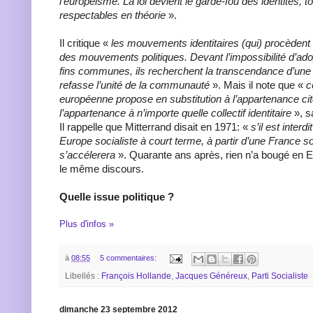
l’européisme. La loi devient le garde-fou des identités, 
respectables en théorie
».
Il critique «
les mouvements identitaires (qui) procèdent
des mouvements politiques. Devant l’impossibilité d’ado
fins communes, ils recherchent la transcendance d’une f
refasse l’unité de la communauté
». Mais il note que «
ce
européenne propose en substitution à l’appartenance ci
l’appartenance à n’importe quelle collectif identitaire
», s
Il rappelle que Mitterrand disait en 1971: «
s’il est interd
Europe socialiste à court terme, à partir d’une France soc
s’accélerera
». Quarante ans après, rien n’a bougé en Eu
le même discours.
Quelle issue politique ?
Plus d'infos »
à
08:55
5 commentaires:
Libellés :
François Hollande
,
Jacques Généreux
,
Parti Socialiste
dimanche 23 septembre 2012