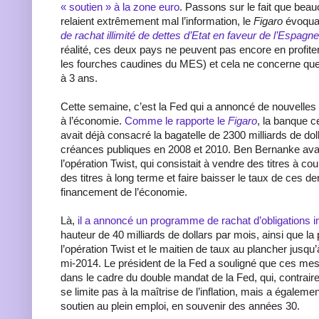
« soutien » à la zone euro
. Passons sur le fait que beau
relaient extrêmement mal l’information, le
Figaro
évoqua
de rachat illimité de dettes d’Etat en faveur de l’Espagne 
réalité, ces deux pays ne peuvent pas encore en profiter
les fourches caudines du MES) et cela ne concerne que 
à 3 ans.
Cette semaine, c’est la Fed qui a annoncé de nouvelle
à l’économie.
Comme le rapporte le
Figaro
, la banque c
avait déjà consacré la bagatelle de 2300 milliards de dol
créances publiques en 2008 et 2010. Ben Bernanke ava
l’opération Twist, qui consistait à vendre des titres à co
des titres à long terme et faire baisser le taux de ces dern
financement de l’économie.
Là,
il a annoncé un programme de rachat d’obligations i
hauteur de 40 milliards de dollars par mois, ainsi que la
l’opération Twist et le maitien de taux au plancher jusqu
mi-2014. Le président de la Fed a souligné que ces mes
dans le cadre du double mandat de la Fed, qui, contrai
se limite pas à la maîtrise de l’inflation, mais a égalemen
soutien au plein emploi, en souvenir des années 30.