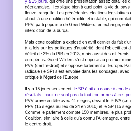
y a 15 jours
, qui offre une présentation assez détaillée 
néerlandaise. Il explique bien à quel point la vie du pays
fleuve tranquille. Les précédentes élections législatives 
abouti à une coalition hétéroclite et instable, qui comptai
PPV, parti populiste de Geert Wilders, en échange, entre
interdiction de la burqa.
Mais cette coalition a explosé en avril dernier du fait d
à la fois sur les politiques d’austérité, dont l’objectif est
déficit de 3% du PIB en 2013, mais aussi des différents 
européens. Geert Wilders s’est opposé au premier mini
PVV (centre-droit) et s’oppose fortement à l’Europe. Pa
radicale (le SP) s’est envolée dans les sondages, ave
critique à l’égard de l’Europe.
Il y a 15 jours seulement,
le SP était au coude à coude 
résultats finaux ne sont pas du tout conformes à ces pr
PVV arrive en tête avec 41 sièges, devant le PdVA (cent
PPV (15 sièges au lieu de 24 en 2010) et le SP (15 si
Comme le parlement compte 150 membres, le plus pro
Coalition, similaire à celle qu’a connu l’Allemagne, entre
le centre-droit.