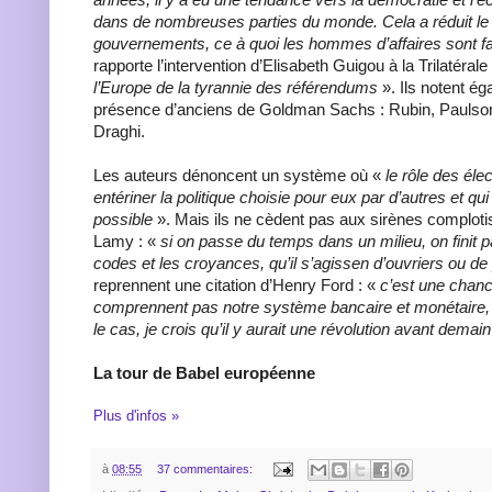
dans de nombreuses parties du monde. Cela a réduit le 
gouvernements, ce à quoi les hommes d’affaires sont 
rapporte l’intervention d’Elisabeth Guigou à la Trilatéral
l’Europe de la tyrannie des référendums
». Ils notent ég
présence d’anciens de Goldman Sachs : Rubin, Paulson,
Draghi.
Les auteurs dénoncent un système où «
le rôle des éle
entériner la politique choisie pour eux par d’autres et qui
possible
». Mais ils ne cèdent pas aux sirènes complotis
Lamy : «
si on passe du temps dans un milieu, on finit p
codes et les croyances, qu’il s’agissen d’ouvriers ou d
reprennent une citation d’Henry Ford : «
c’est une chan
comprennent pas notre système bancaire et monétaire, p
le cas, je crois qu’il y aurait une révolution avant demai
La tour de Babel européenne
Plus d'infos »
à
08:55
37 commentaires: