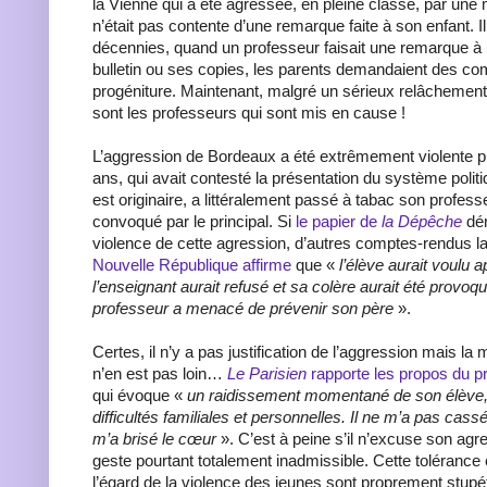
la Vienne qui a été agressée, en pleine classe, par une 
n’était pas contente d’une remarque faite à son enfant. I
décennies, quand un professeur faisait une remarque à 
bulletin ou ses copies, les parents demandaient des co
progéniture. Maintenant, malgré un sérieux relâchement 
sont les professeurs qui sont mis en cause !
L’aggression de Bordeaux a été extrêmement violente p
ans, qui avait contesté la présentation du système politi
est originaire, a littéralement passé à tabac son profess
convoqué par le principal. Si
le papier de
la Dépêche
dén
violence de cette agression, d’autres comptes-rendus l
Nouvelle République affirme
que «
l’élève aurait voulu a
l’enseignant aurait refusé et sa colère aurait été provoqué
professeur a menacé de prévenir son père
».
Certes, il n’y a pas justification de l’aggression mais la
n’en est pas loin…
Le Parisien
rapporte les propos du p
qui évoque «
un raidissement momentané de son élève,
difficultés familiales et personnelles. Il ne m’a pas cassé
m’a brisé le cœur
». C’est à peine s’il n’excuse son ag
geste pourtant totalement inadmissible. Cette tolérance 
l’égard de la violence des jeunes sont proprement stupéf