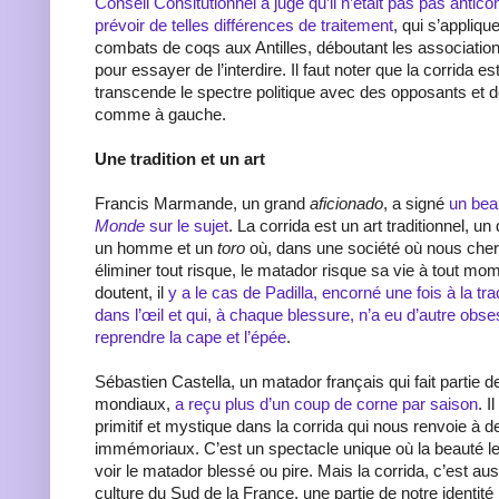
Conseil Consitutionnel a jugé qu’il n’était pas pas anticon
prévoir de telles différences de traitement
, qui s’appliq
combats de coqs aux Antilles, déboutant les associations
pour essayer de l’interdire. Il faut noter que la corrida e
transcende le spectre politique avec des opposants et d
comme à gauche.
Une tradition et un art
Francis Marmande, un grand
aficionado
, a signé
un bea
Monde
sur le sujet
. La corrida est un art traditionnel, un
un homme et un
toro
où, dans une société où nous che
éliminer tout risque, le matador risque sa vie à tout mo
doutent, il
y a le cas de Padilla, encorné une fois à la tr
dans l’œil et qui, à chaque blessure, n’a eu d’autre obs
reprendre la cape et l’épée
.
Sébastien Castella, un matador français qui fait partie d
mondiaux,
a reçu plus d’un coup de corne par saison
. I
primitif et mystique dans la corrida qui nous renvoie à 
immémoriaux. C’est un spectacle unique où la beauté le
voir le matador blessé ou pire. Mais la corrida, c’est au
culture du Sud de la France, une partie de notre identité