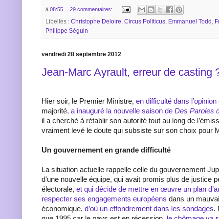
à
08:55
29 commentaires:
Libellés :
Christophe Deloire
,
Circus Politicus
,
Emmanuel Todd
,
F
Philippe Séguin
vendredi 28 septembre 2012
Jean-Marc Ayrault, erreur de casting 
Hier soir, le Premier Ministre,
en difficulté dans l’opinion
majorité,
a inauguré la nouvelle saison de
Des Paroles 
il a cherché à rétablir son autorité tout au long de l’émiss
vraiment levé le doute qui subsiste sur son choix pour 
Un gouvernement en grande difficulté
La situation actuelle rappelle celle du gouvernement Jup
d’une nouvelle équipe, qui avait promis plus de justice
électorale,
et qui décide de mettre en œuvre un plan d’a
respecter ses engagements européens
dans un mauvai
économique,
d’où un effondrement dans les sondages
.
que 1995 car le pays est en récession,
le chômage va r