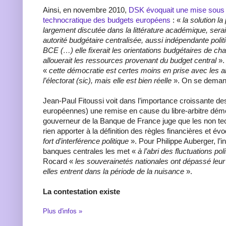
Ainsi, en novembre 2010,
DSK évoquait une mise sous t
technocratique des budgets européens
: «
la solution la
largement discutée dans la littérature académique, serai
autorité budgétaire centralisée, aussi indépendante poli
BCE (…) elle fixerait les orientations budgétaires de 
allouerait les ressources provenant du budget central
».
«
cette démocratie est certes moins en prise avec les a
l’électorat (sic), mais elle est bien réelle
». On se deman
Jean-Paul Fitoussi voit dans l’importance croissante d
européennes) une remise en cause du libre-arbitre dém
gouverneur de la Banque de France juge que les non te
rien apporter à la définition des règles financières et é
fort d’interférence politique
». Pour Philippe Auberger, l
banques centrales les met «
à l’abri des fluctuations pol
Rocard «
les souverainetés nationales ont dépassé leur s
elles entrent dans la période de la nuisance
».
La contestation existe
Plus d'infos »