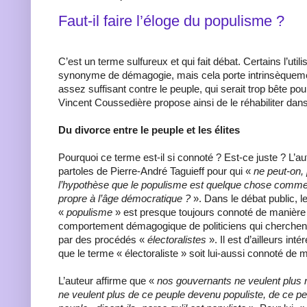
Faut-il faire l’éloge du populisme ?
C’est un terme sulfureux et qui fait débat. Certains l’ut
synonyme de démagogie, mais cela porte intrinsèquem
assez suffisant contre le peuple, qui serait trop bête p
Vincent Coussedière propose ainsi de le réhabiliter dans
Du divorce entre le peuple et les élites
Pourquoi ce terme est-il si connoté ? Est-ce juste ? L’au
partoles de Pierre-André Taguieff pour qui «
ne peut-on, 
l’hypothèse que le populisme est quelque chose comm
propre à l’âge démocratique ?
». Dans le débat public, l
«
populisme
» est presque toujours connoté de manière né
comportement démagogique de politiciens qui cherchent
par des procédés «
électoralistes
». Il est d’ailleurs in
que le terme « électoraliste » soit lui-aussi connoté de 
L’auteur affirme que «
nos gouvernants ne veulent plus n
ne veulent plus de ce peuple devenu populiste, de ce peu