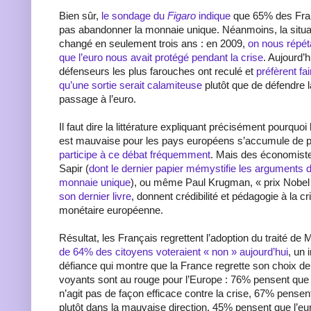
Bien sûr,
le sondage du
Figaro
indique
que 65% des Fran
pas abandonner la monnaie unique. Néanmoins, la situ
changé en seulement trois ans : en 2009,
on nous répét
que l’euro nous avait protégé pendant la crise
. Aujourd’
défenseurs les plus farouches ont reculé et
préfèrent fa
qu’une sortie serait calamiteuse
plutôt que de défendre l
passage à l’euro.
Il faut dire la littérature expliquant précisément pourquo
est mauvaise pour les pays européens s’accumule de p
participe à ce débat fréquemment
. Mais des économis
Sapir (
dont le dernier papier mémystifie les arguments d
monnaie unique
), ou même Paul Krugman, « prix Nobel
son dernier livre
, donnent crédibilité et pédagogie à la cri
monétaire européenne.
Résultat, les Français regrettent l’adoption du traité de 
de 64% des citoyens voteraient « non » aujourd’hui
, un
défiance qui montre que la France regrette son choix de
voyants sont au rouge pour l’Europe : 76% pensent que
n’agit pas de façon efficace contre la crise, 67% pensen
plutôt dans la mauvaise direction. 45% pensent que l’eu