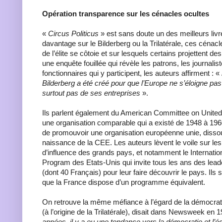
Opération transparence sur les cénacles ocultes
«
Circus Politicus
» est sans doute un des meilleurs liv
davantage sur le Bilderberg ou la Trilatérale, ces cénacle
de l’élite se côtoie et sur lesquels certains projettent 
une enquête fouillée qui révèle les patrons, les journalis
fonctionnaires qui y participent, les auteurs affirment : «
Bilderberg a été créé pour que l’Europe ne s’éloigne pas
surtout pas de ses entreprises
».
Ils parlent également du American Committee on Unite
une organisation comparable qui a existé de 1948 à 1960, 
de promouvoir une organisation européenne unie, disso
naissance de la CEE. Les auteurs lèvent le voile sur l
d’influence des grands pays, et notamment le Internation
Program des Etats-Unis qui invite tous les ans des lead
(dont 40 Français) pour leur faire découvrir le pays. Ils
que la France dispose d’un programme équivalent.
On retrouve la même méfiance à l’égard de la démocrat
(à l’origine de la Trilatérale), disait dans Newsweek en 
années, il y a eu une tendance vers la démocratie et l