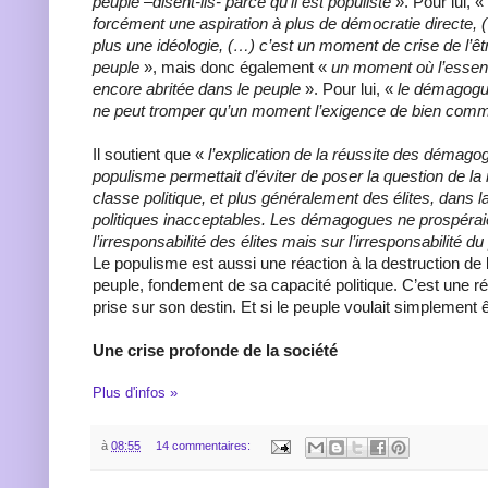
peuple –disent-ils- parce qu’il est populiste
». Pour lui, «
forcément une aspiration à plus de démocratie directe, 
plus une idéologie, (…) c’est un moment de crise de l’ê
peuple
», mais donc également «
un moment où l’essenc
encore abritée dans le peuple
». Pour lui, «
le démagogu
ne peut tromper qu’un moment l’exigence de bien com
Il soutient que «
l’explication de la réussite des démag
populisme permettait d’éviter de poser la question de la 
classe politique, et plus généralement des élites, dans l
politiques inacceptables. Les démagogues ne prospérai
l’irresponsabilité des élites mais sur l’irresponsabilité 
Le populisme est aussi une réaction à la destruction de l
peuple, fondement de sa capacité politique. C’est une ré
prise sur son destin. Et si le peuple voulait simplement ê
Une crise profonde de la société
Plus d'infos »
à
08:55
14 commentaires: