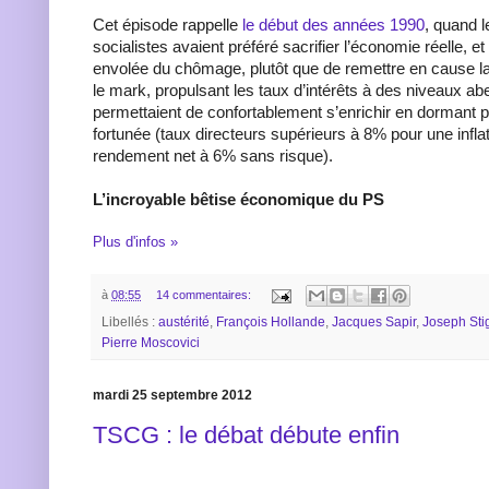
Cet épisode rappelle
le début des années 1990
, quand 
socialistes avaient préféré sacrifier l’économie réelle, 
envolée du chômage, plutôt que de remettre en cause la
le mark, propulsant les taux d’intérêts à des niveaux abe
permettaient de confortablement s’enrichir en dormant 
fortunée (taux directeurs supérieurs à 8% pour une inflat
rendement net à 6% sans risque).
L’incroyable bêtise économique du PS
Plus d'infos »
à
08:55
14 commentaires:
Libellés :
austérité
,
François Hollande
,
Jacques Sapir
,
Joseph Stig
Pierre Moscovici
mardi 25 septembre 2012
TSCG : le débat débute enfin