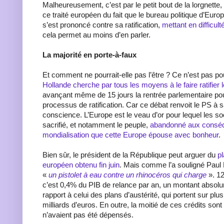
Malheureusement, c’est par le petit bout de la lorgnette,
ce traité européen du fait que le bureau politique d’Eur
s’est prononcé contre sa ratification,
mettant en difficult
cela permet au moins d’en parler.
La majorité en porte-à-faux
Et comment ne pourrait-elle pas l’être ? Ce n’est pas po
Hollande cherche par tous les moyens à le faire ratifier l
avançant même de 15 jours la rentrée parlementaire pou
processus de ratification. Car ce débat renvoit le PS à
conscience. L’Europe est le veau d’or pour lequel les soc
sacrifié, et notamment le peuple,
abandonné aux consé
mondialisation que cette Europe épouse avec bonheur
.
Bien sûr, le président de la République peut arguer du
p
européen obtenu fin juin
. Mais comme l’a souligné Paul
«
un pistolet à eau contre un rhinocéros qui charge
». 12
c’est 0,4% du PIB de relance par an, un montant absolu
rapport à celui des plans d’austérité, qui portent sur plu
milliards d’euros. En outre, la moitié de ces crédits sont
n’avaient pas été dépensés.