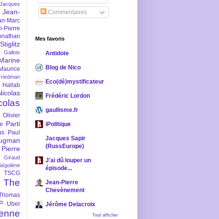
-Jacques
Jean-
Commentaires
an-Marc
n-Pierre
onathan
Mes favoris
iglitz
 Gallois
Antidote
Marine
Blog de Nico
Maurice
iedman
Eco(dé)mystificateur
 Hallab
Nicolas
Frédéric Lordon
colas
gaullisme.fr
Olivier
Parti
ne
iPolitique
us
Paul
Jacques Sapir
ugman
(RussEurope)
Pierre
l Giraud
J'ai dû louper un
Ségolène
épisode...
TSCG
The
Jean-Pierre
Chevènement
Thomas
P
Uber
Jérôme Delacroix
enne
Tout afficher