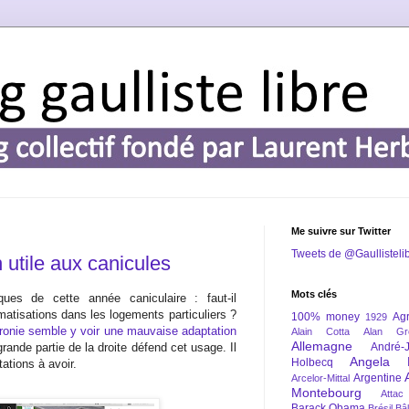
Me suivre sur Twitter
Tweets de @Gaullisteli
n utile aux canicules
Mots clés
es de cette année caniculaire : faut-il
limatisations dans les logements particuliers ?
100% money
Agr
1929
ronie semble y voir une mauvaise adaptation
Alain Cotta
Alan Gr
Allemagne
rande partie de la droite défend cet usage. Il
André-
Angela 
Holbecq
ations à avoir.
Argentine
Arcelor-Mittal
Montebourg
Attac
Barack Obama
Brésil
Bâl