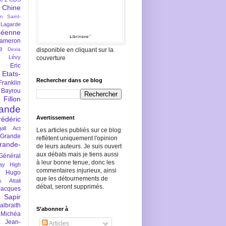
Chine
an Saint-
Lagarde
péenne
ameron
e
Dexia
disponible en cliquant sur la
 Lévy
couverture
Eric
Etats-
Rechercher dans ce blog
Franklin
 Bayrou
llon
lande
Avertissement
rédéric
all Act
Les articles publiés sur ce blog
Grande
reflètent uniquement l'opinion
rande-
de leurs auteurs. Je suis ouvert
aux débats mais je tiens aussi
Général
à leur bonne tenue, donc les
ay
High
commentaires injurieux, ainsi
Hugo
que les détournements de
s Attali
débat, seront supprimés.
Jacques
 Sapir
braith
S’abonner à
 Michéa
Jean-
Articles