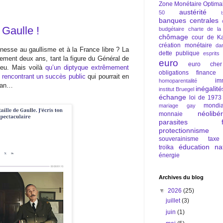
Zone Monétaire Optima
austérité
50
banques centrales
 Gaulle !
budgétaire
charte de la
chômage
cour de Ka
création monétaire
da
unesse au gaullisme et à la France libre ? La
dette publique
esprits
lement deux ans, tant la figure du Général de
euro
euro cher
ieu. Mais voilà
qu’un diptyque extrêmement
obligations
finance
 rencontrant un succès public
qui pourrait en
im
homoparentalité
cran…
inégalité
institut Bruegel
échange
loi de 1973
mondia
mariage gay
néolibé
monnaie
parasites fi
protectionnisme
souverainisme
taxe
éducation nat
troïka
énergie
Archives du blog
▼
2026
(25)
juillet
(3)
juin
(1)