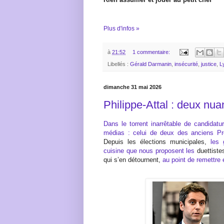
Plus d'infos »
à
21:52
1 commentaire:
Libellés :
Gérald Darmanin
,
insécurité
,
justice
,
L
dimanche 31 mai 2026
Philippe-Attal : deux nu
Dans le torrent inarrêtable de candidatur
médias : celui de deux des anciens Pre
Depuis les élections municipales,
les 
cuisine que nous proposent les
duettiste
qui s’en détournent,
au point de remettre