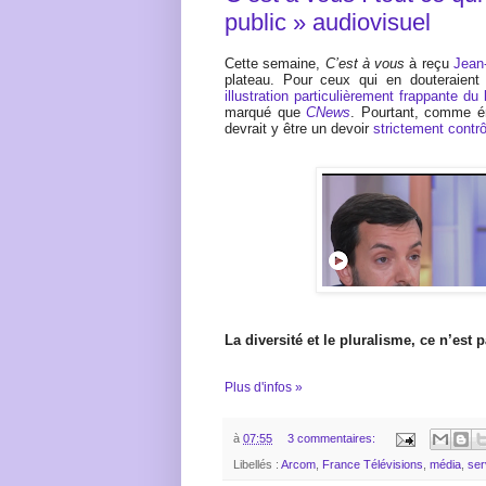
public » audiovisuel
Cette semaine,
C’est à vous
à reçu
Jean
plateau. Pour ceux qui en douteraient
illustration particulièrement frappante du
marqué que
CNews
. Pourtant, comme ém
devrait y être un devoir
strictement contrô
La diversité et le pluralisme, ce n’est 
Plus d'infos »
à
07:55
3 commentaires:
Libellés :
Arcom
,
France Télévisions
,
média
,
ser