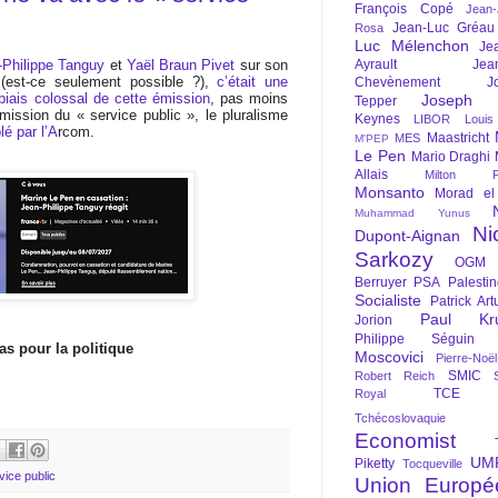
François Copé
Jean
Jean-Luc Gréau
Rosa
Luc Mélenchon
Je
-Philippe Tanguy
et
Yaël Braun Pivet
sur son
Ayrault
Jea
 (est-ce seulement possible ?),
c’était une
Chevènement
J
 biais colossal de cette émission
, pas moins
Joseph St
Tepper
ission du « service public », le pluralisme
Keynes
LIBOR
Louis
lé par l’A
rcom.
Maastricht
MES
M'PEP
Le Pen
Mario Draghi
Allais
Milton Fr
Monsanto
Morad el
Muhammad Yunus
Ni
Dupont-Aignan
Sarkozy
OGM
Berruyer
PSA
Palesti
Socialiste
Patrick Art
Paul Kr
Jorion
Philippe Séguin
pas pour la politique
Moscovici
Pierre-Noë
SMIC
Robert Reich
TCE
Royal
Tchécoslovaquie
Economist
UM
Piketty
Tocqueville
vice public
Union Europé