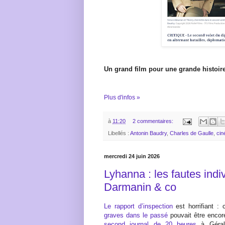
Un grand film pour une grande histoir
Plus d'infos »
à
11:20
2 commentaires:
Libellés :
Antonin Baudry
,
Charles de Gaulle
,
ci
mercredi 24 juin 2026
Lyhanna : les fautes indi
Darmanin & co
Le rapport d’inspection
est horrifiant 
graves dans le passé
pouvait être encor
second journal de 20 heures
à Gérald