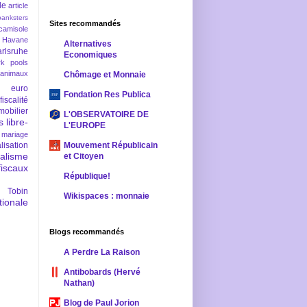
le
article
banksters
Sites recommandés
camisole
 Havane
Alternatives
rlsruhe
Economiques
rk pools
 animaux
Chômage et Monnaie
euro
Fondation Res Publica
fiscalité
mobilier
L'OBSERVATOIRE DE
s
libre-
L'EUROPE
mariage
lisation
Mouvement Républicain
ralisme
et Citoyen
scaux
République!
 Tobin
Wikispaces : monnaie
ionale
Blogs recommandés
A Perdre La Raison
Antibobards (Hervé
Nathan)
Blog de Paul Jorion