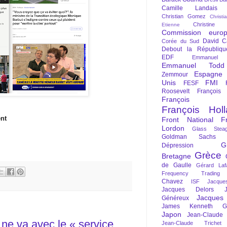
Camille Landais
Christian Gomez
Christi
Christine 
Etienne
Commission euro
David C
Corée du Sud
Debout la Républiqu
EDF
Emmanuel
Emmanuel Todd
Espagne
Zemmour
Unis
FMI
FESF
Roosevelt
François
François Fi
François Hol
ent
Front National
F
Lordon
Glass Steag
Goldman Sachs
G
Dépression
Grèce
Bretagne
de Gaulle
Gérard Laf
Frequency Trading
Chavez
ISF
Jacque
Jacques Delors
Jacques
Généreux
James Kenneth Gal
Japon
Jean-Claude
i ne va avec le « service
Jean-Claude Trichet