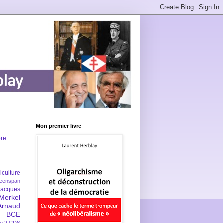
Mon premier livre
bre
iculture
eenspan
Jacques
Merkel
Arnaud
BCE
e 2
CDS