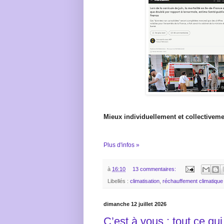
Mieux individuellement et collectivem
Plus d'infos »
à
16:10
13 commentaires:
Libellés :
climatisation
,
réchauffement climatique
dimanche 12 juillet 2026
C’est à vous : tout ce qu