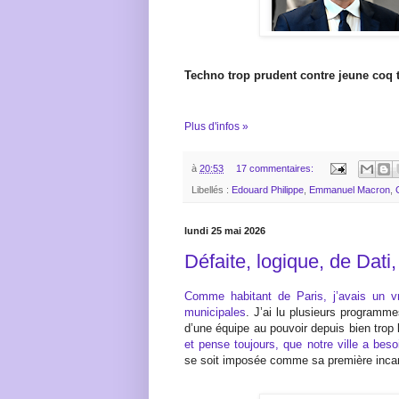
Techno trop prudent contre jeune coq 
Plus d'infos »
à
20:53
17 commentaires:
Libellés :
Edouard Philippe
,
Emmanuel Macron
,
lundi 25 mai 2026
Défaite, logique, de Dati,
Comme habitant de Paris, j’avais un vr
municipales
. J’ai lu plusieurs programme
d’une équipe au pouvoir depuis bien trop
et pense toujours, que notre ville a beso
se soit imposée comme sa première incar