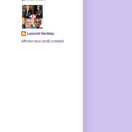
Laurent Herblay
Afficher mon profil complet