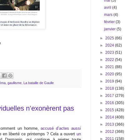
mai
(5)
avril
(4)
mars
(4)
février
(3)
janvier
(5)
►
2025
(66)
e
►
2024
(62)
►
2023
(51)
►
2022
(54)
►
2021
(88)
►
2020
(95)
►
2019
(94)
néma
,
gaullisme
,
La bataille de Gaulle
►
2018
(138)
►
2017
(279)
►
2016
(305)
viduelles n’exonèrent pas
►
2015
(428)
►
2014
(408)
►
2013
(366)
: comment un homme,
accusé d’actes aussi
►
2012
(368)
e en liberté ce printemps ? Cela a ouvert
un
►
2011
(158)
 Darmanin, qui continue à rejeter toute