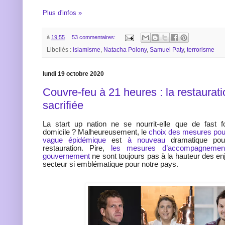
Plus d'infos »
à
19:55
53 commentaires:
Libellés :
islamisme
,
Natacha Polony
,
Samuel Paty
,
terrorisme
lundi 19 octobre 2020
Couvre-feu à 21 heures : la restaurat
sacrifiée
La start up nation ne se nourrit-elle que de fast f
domicile ? Malheureusement, le
choix des mesures pour
vague épidémique
est
à nouveau
dramatique pou
restauration. Pire,
les mesures d’accompagnemen
gouvernement
ne sont toujours pas à la hauteur des enj
secteur si emblématique pour notre pays.