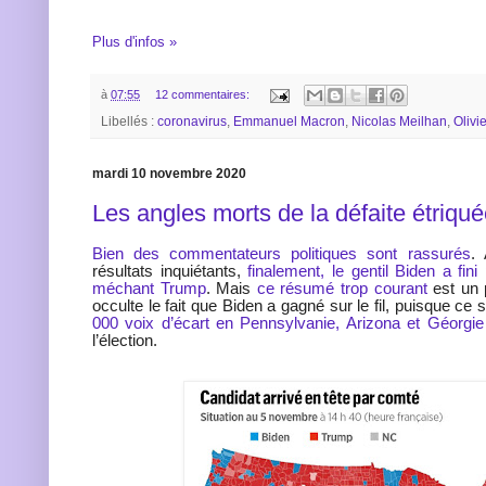
Plus d'infos »
à
07:55
12 commentaires:
Libellés :
coronavirus
,
Emmanuel Macron
,
Nicolas Meilhan
,
Olivi
mardi 10 novembre 2020
Les angles morts de la défaite étriqu
Bien des commentateurs politiques sont rassurés
.
résultats inquiétants,
finalement, le gentil Biden a fini
méchant Trump
. Mais
ce résumé trop courant
est un 
occulte le fait que Biden a gagné sur le fil, puisque c
000 voix d’écart en Pennsylvanie, Arizona et Géorgie
l’élection.