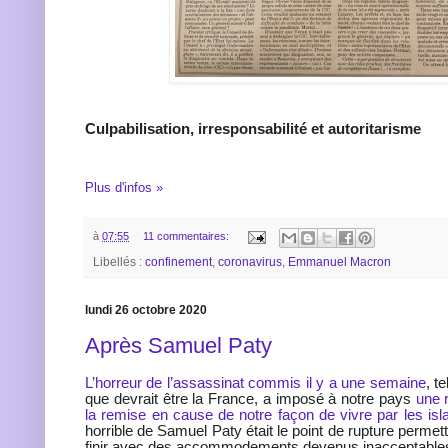
Culpabilisation, irresponsabilité et autoritarisme
Plus d'infos »
à
07:55
11 commentaires:
Libellés :
confinement
,
coronavirus
,
Emmanuel Macron
lundi 26 octobre 2020
Après Samuel Paty
L’horreur de l’assassinat commis il y a une semaine
, t
que devrait être la France, a imposé à notre pays
une r
la remise en cause de notre façon de vivre par les isl
horrible de Samuel Paty était le point de rupture permet
finir avec des accommodements devenus inacceptable