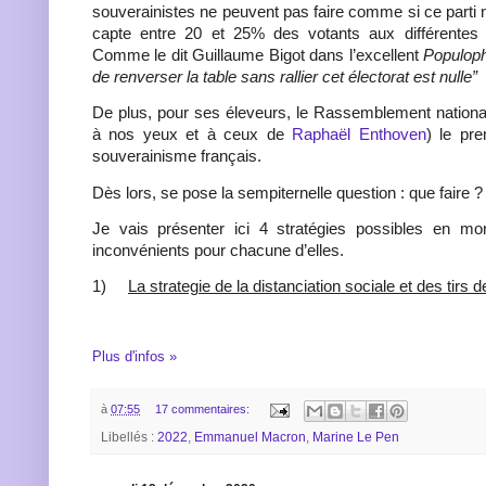
souverainistes ne peuvent pas faire comme si ce parti n’
capte entre 20 et 25% des votants aux différentes é
Comme le dit Guillaume Bigot dans l’excellent
Populoph
de renverser la table sans rallier cet électorat est nulle”
De plus, pour ses éleveurs, le Rassemblement nationa
à nos yeux et à ceux de
Raphaël Enthoven
) le pre
souverainisme français.
Dès lors, se pose la sempiternelle question : que faire ?
Je vais présenter ici 4 stratégies possibles en mon
inconvénients pour chacune d’elles.
1)
La strategie de la distanciation sociale et des tirs 
Plus d'infos »
à
07:55
17 commentaires:
Libellés :
2022
,
Emmanuel Macron
,
Marine Le Pen