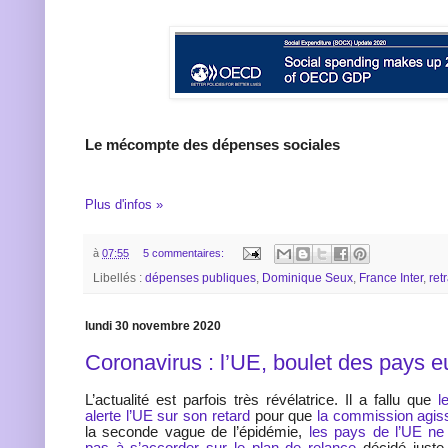
Le mécompte des dépenses sociales
Plus d'infos »
à
07:55
5 commentaires:
Libellés :
dépenses publiques
,
Dominique Seux
,
France Inter
,
ret
lundi 30 novembre 2020
Coronavirus : l’UE, boulet des pays 
L’actualité est parfois très révélatrice. Il a fallu que
l
alerte l’UE sur son retard
pour que
la commission agis
la seconde vague de l’épidémie,
les pays de l’UE ne 
pas à s’accorder sur le plan de relance
décidé juste