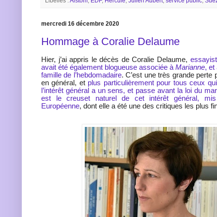
Libellés :
Alstom
,
EDF
,
Hercule
,
Julien Aubert
,
service public
,
Sue
mercredi 16 décembre 2020
Hommage à Coralie Delaume
Hier, j’ai appris le décès de Coralie Delaume,
essayist
avait été également blogueuse associée à
Marianne
, et
famille de l’hebdomadaire
. C’est une très grande perte p
en général, et
plus particulièrement pour tous ceux q
l’intérêt général a un sens, et passe avant la loi du ma
est le creuset naturel de cet intérêt général, mi
Européenne
, dont elle a été une des critiques les plus fi