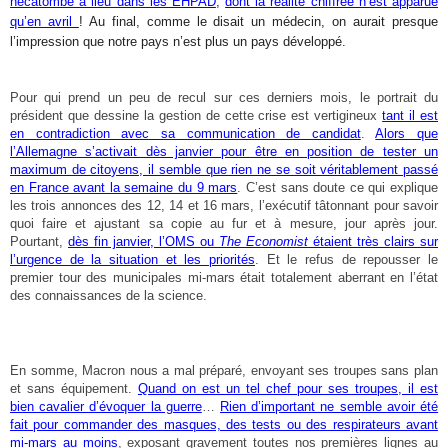
hécatombe a lieu dans les EHPAD
,
dont la réalité chiffrée n’est apparue
qu’en avril
! Au final, comme le disait un médecin, on aurait presque
l’impression que notre pays n’est plus un pays développé.
Pour qui prend un peu de recul sur ces derniers mois, le portrait du
président que dessine la gestion de cette crise est vertigineux
tant il est
en contradiction avec sa communication de candidat
.
Alors que
l’Allemagne s’activait dès janvier pour être en position de tester un
maximum de citoyens, il semble que rien ne se soit véritablement passé
en France avant la semaine du 9 mars
. C’est sans doute ce qui explique
les trois annonces des 12, 14 et 16 mars, l’exécutif tâtonnant pour savoir
quoi faire et ajustant sa copie au fur et à mesure, jour après jour.
Pourtant,
dès fin janvier, l’OMS ou
The Economist
étaient très clairs sur
l’urgence de la situation et les priorités
. Et le refus de repousser le
premier tour des municipales mi-mars était totalement aberrant en l’état
des connaissances de la science.
En somme, Macron nous a mal préparé, envoyant ses troupes sans plan
et sans équipement.
Quand on est un tel chef pour ses troupes, il est
bien cavalier d’évoquer la guerre
…
Rien d’important ne semble avoir été
fait pour commander des masques, des tests ou des respirateurs avant
mi-mars au moins
, exposant gravement toutes nos premières lignes au