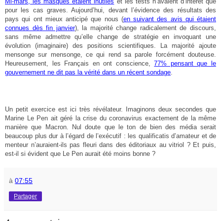
Mi-mars, les masques étaient inutiles
et les tests n’avaient d’intérêt que
pour les cas graves. Aujourd’hui, devant l’évidence des résultats des
pays qui ont mieux anticipé que nous (
en suivant des avis qui étaient
connues dès fin janvier
), la majorité change radicalement de discours,
sans même admettre qu’elle change de stratégie en invoquant une
évolution (imaginaire) des positions scientifiques. La majorité ajoute
mensonge sur mensonge, ce qui rend sa parole forcément douteuse.
Heureusement, les Français en ont conscience,
77% pensant que le
gouvernement ne dit pas la vérité dans un récent sondage
.
Un petit exercice est ici très révélateur. Imaginons deux secondes que
Marine Le Pen ait géré la crise du coronavirus exactement de la même
manière que Macron. Nul doute que le ton de bien des média serait
beaucoup plus dur à l’égard de l’exécutif : les qualificatis d’amateur et de
menteur n’auraient-ils pas fleuri dans des éditoriaux au vitriol ? Et puis,
est-il si évident que Le Pen aurait été moins bonne ?
à
07:55
Partager