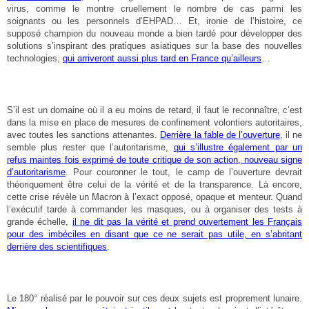
virus, comme le montre cruellement le nombre de cas parmi les
soignants ou les personnels d’EHPAD… Et, ironie de l’histoire, ce
supposé champion du nouveau monde a bien tardé pour développer des
solutions s’inspirant des pratiques asiatiques sur la base des nouvelles
technologies,
qui arriveront aussi plus tard en France qu’ailleurs
…
S’il est un domaine où il a eu moins de retard, il faut le reconnaître, c’est
dans la mise en place de mesures de confinement volontiers autoritaires,
avec toutes les sanctions attenantes.
Derrière la fable de l’ouverture
, il ne
semble plus rester que l’autoritarisme,
qui s’illustre également par un
refus maintes fois exprimé de toute critique de son action, nouveau signe
d’autoritarisme
. Pour couronner le tout, le camp de l’ouverture devrait
théoriquement être celui de la vérité et de la transparence. Là encore,
cette crise révèle un Macron à l’exact opposé, opaque et menteur. Quand
l’exécutif tarde à commander les masques, ou à organiser des tests à
grande échelle,
il ne dit pas la vérité et prend ouvertement les Français
pour des imbéciles en disant que ce ne serait pas utile, en s’abritant
derrière des scientifiques
.
Le 180° réalisé par le pouvoir sur ces deux sujets est proprement lunaire.