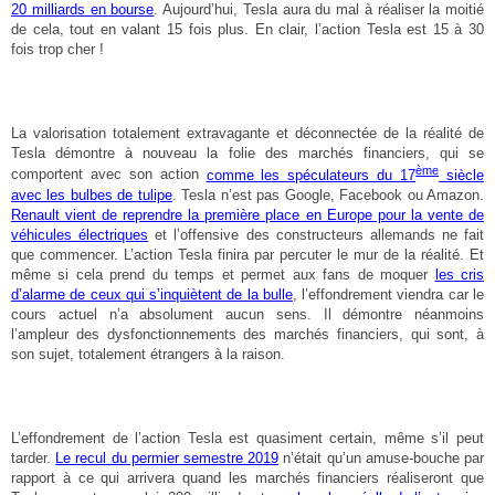
20 milliards en bourse
. Aujourd’hui, Tesla aura du mal à réaliser la moitié
de cela, tout en valant 15 fois plus. En clair, l’action Tesla est 15 à 30
fois trop cher !
La valorisation totalement extravagante et déconnectée de la réalité de
Tesla démontre à nouveau la folie des marchés financiers, qui se
ème
comportent avec son action
comme les spéculateurs du 17
siècle
avec les bulbes de tulipe
. Tesla n’est pas Google, Facebook ou Amazon.
Renault vient de reprendre la première place en Europe pour la vente de
véhicules électriques
et l’offensive des constructeurs allemands ne fait
que commencer. L’action Tesla finira par percuter le mur de la réalité. Et
même si cela prend du temps et permet aux fans de moquer
les cris
d’alarme de ceux qui s’inquiètent de la bulle
, l’effondrement viendra car le
cours actuel n’a absolument aucun sens. Il démontre néanmoins
l’ampleur des dysfonctionnements des marchés financiers, qui sont, à
son sujet, totalement étrangers à la raison.
L’effondrement de l’action Tesla est quasiment certain, même s’il peut
tarder.
Le recul du permier semestre 2019
n’était qu’un amuse-bouche par
rapport à ce qui arrivera quand les marchés financiers réaliseront que