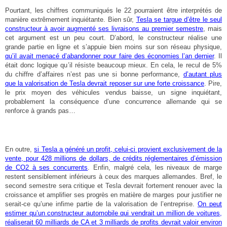
Pourtant, les chiffres communiqués le 22 pourraient être interprétés de
manière extrêmement inquiétante. Bien sûr,
Tesla se targue d’être le seul
constructeur à avoir augmenté ses livraisons au premier semestre
, mais
cet argument est un peu court. D’abord, le constructeur réalise une
grande partie en ligne et s’appuie bien moins sur son réseau physique,
qu’il avait menacé d’abandonner pour faire des économies l’an dernier
. Il
était donc logique qu’il résiste beaucoup mieux. En cela, le recul de 5%
du chiffre d’affaires n’est pas une si bonne performance,
d’autant plus
que la valorisation de Tesla devrait reposer sur une forte croissance
. Pire,
le prix moyen des véhicules vendus baisse, un signe inquiétant,
probablement la conséquence d’une concurrence allemande qui se
renforce à grands pas…
En outre,
si Tesla a généré un profit, celui-ci provient exclusivement de la
vente, pour 428 millions de dollars, de crédits réglementaires d’émission
de CO2 à ses concurrents
. Enfin, malgré cela, les niveaux de marge
restent sensiblement inférieurs à ceux des marques allemandes. Bref, le
second semestre sera critique et Tesla devrait fortement renouer avec la
croissance et amplifier ses progrès en matière de marges pour justifier ne
serait-ce qu’une infime partie de la valorisation de l’entreprise.
On peut
estimer qu’un constructeur automobile qui vendrait un million de voitures,
réaliserait 60 milliards de CA et 3 milliards de profits devrait valoir environ