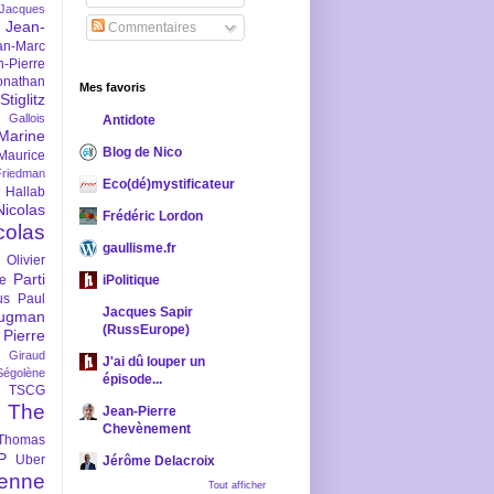
-Jacques
Jean-
Commentaires
an-Marc
n-Pierre
onathan
Mes favoris
iglitz
 Gallois
Antidote
Marine
Blog de Nico
Maurice
iedman
Eco(dé)mystificateur
 Hallab
Nicolas
Frédéric Lordon
colas
gaullisme.fr
Olivier
Parti
ne
iPolitique
us
Paul
Jacques Sapir
ugman
(RussEurope)
Pierre
l Giraud
J'ai dû louper un
Ségolène
épisode...
TSCG
The
Jean-Pierre
Chevènement
Thomas
P
Uber
Jérôme Delacroix
enne
Tout afficher