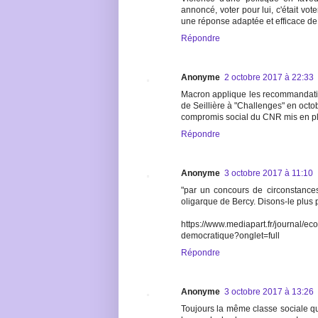
annoncé, voter pour lui, c'était vot
une réponse adaptée et efficace de l
Répondre
Anonyme
2 octobre 2017 à 22:33
Macron applique les recommandati
de Seillière à "Challenges" en octo
compromis social du CNR mis en pla
Répondre
Anonyme
3 octobre 2017 à 11:10
"par un concours de circonstances
oligarque de Bercy. Disons-le plus 
https://www.mediapart.fr/journal/ec
democratique?onglet=full
Répondre
Anonyme
3 octobre 2017 à 13:26
Toujours la même classe sociale qu