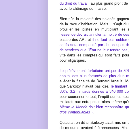
du droit du travail
, au plus grand profit de
avec le chômage de masse.
Bien sûr, la majorité des salariés gagner
de la taxe d’habitation. Mais il s’agit 
brouiller les pistes en multipliant le
l’essence devrait annuler la moitié de ce
baisse des APL et
il ne faut pas oublier
actifs sera compensé par des coupes de
de services que l’Etat ne leur rendra pas
vite dans les comptes qui sont faits pou
pour oligarques.
Le prélèvement forfaitaire unique de 30%
capital des plus fortunés de plus d’un m
alléger la fiscalité de Bernard Arnault, 
que Sarkozy n’avait pas osé,
le limitan
80%, 3,2 milliards donnés à 340 000 co
pour couronner le tout, l’impôt sur les 
milliards aux entreprises alors même qu’e
Même
le Monde
doit bien reconnaître q
gros contribuables
»
.
Qu’aurait-on dit si Sarkozy avait mis en 
de mesures avaient été annoncées. Mais