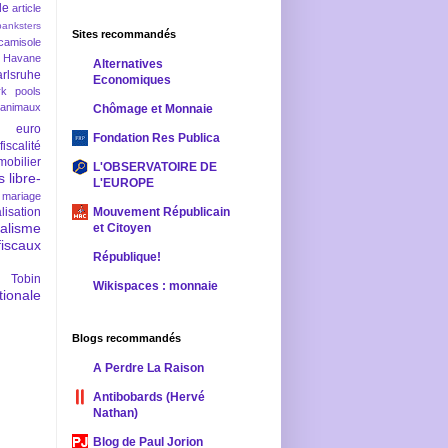
le
article
banksters
Sites recommandés
camisole
 Havane
Alternatives
rlsruhe
Economiques
rk pools
 animaux
Chômage et Monnaie
euro
Fondation Res Publica
fiscalité
mobilier
L'OBSERVATOIRE DE
s
libre-
L'EUROPE
mariage
lisation
Mouvement Républicain
ralisme
et Citoyen
scaux
République!
 Tobin
Wikispaces : monnaie
ionale
Blogs recommandés
A Perdre La Raison
Antibobards (Hervé
Nathan)
Blog de Paul Jorion