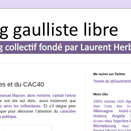
Me suivre sur Twitter
Tweets de @Gaullisteli
hes et du CAC40
Mots clés
nuel Macron, alors ministre, vantait l’envie
e son ère est donc, aussi tristement que
100% money
Agr
1929
 amis les milliardaires
. Et s’il daigne jeter
Alain Cotta
Alan Gr
Allemagne
que pour détourner l’attention du
caractère
André-
Angela 
Holbecq
a politique
.
Argentine
Arcelor-Mittal
Montebourg
Attac
Barack Obama
Brésil
Bâl