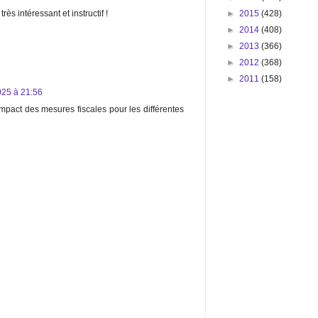
►
2015
(428)
très intéressant et instructif !
►
2014
(408)
►
2013
(366)
►
2012
(368)
►
2011
(158)
2025 à 21:56
'impact des mesures fiscales pour les différentes