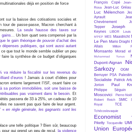
François Copé
Jean
 multinationales déjà en position de force
Jean-Luc Gréau
Rosa
Luc Mélenchon
Je
Ayrault
Jea
ont sur la baisse des cotisations sociales et
Chevènement
J
d’un tour de passe-passe, Macron cherchant à
Joseph St
Tepper
s mesures.
La seule hausse des taxes sur
Keynes
LIBOR
Louis
s gains
… Un bon quart sera compensé par la
Maastricht
MES
M'PEP
 que le gain théorique de pouvoir d’achat des
Le Pen
Mario Draghi
 dépenses publiques, qui sont aussi autant
Allais
Milton Fr
Monsanto
, ce que tout le monde semble oublier un peu
Morad el
r faire la synthèse de ce budget d’oligarques
Muhammad Yunus
Ni
Dupont-Aignan
Sarkozy
OGM
 va réduire la fiscalité sur les revenus du
Berruyer
PSA
Palesti
illiard d’euros
! Jamais à court d’idées pour
Socialiste
Patrick Art
Macron enterre largement l’ISF, osant faire ce
Paul Kr
Jorion
t à sa portion immobilière, soit une baisse de
Philippe Séguin
ntribuables pas vraiment dans le besoin
. Et
Moscovici
Pierre-Noë
sociétés passera de 33 à 25%, un cadeau de 10
SMIC
Robert Reich
lles ne savent pas quoi faire de leur argent.
TCE
Royal
u’ «
en règle générale, les gagnants sont les
Tchécoslovaquie
Economist
UM
Piketty
Tocqueville
place une telle politique ? Bien sûr, beaucoup
Union Europé
 pour qui prend un peu de recul,
la violence