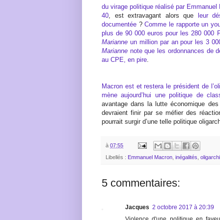
du virage politique réalisé par Emmanuel
40
, est extravagant alors que
leur dé
documentée
?
Comme le rapporte un you
plus de 90 000 euros pour les 280 000 F
Marianne
un million par an pour les 3 00
Marianne
note que les ordonnances de dé
au CPE, en pire
.
Macron est et restera le président de l’ol
mène aujourd’hui une politique de clas
avantage dans la lutte économique des
devraient finir par se méfier des réactio
pourrait surgir d’une telle politique oligarc
à
07:55
Libellés :
Emmanuel Macron
,
inégalités
,
oligarch
5 commentaires:
Jacques
2 octobre 2017 à 20:39
Violence d'une politique en faveur