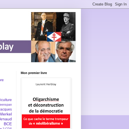
Mon premier livre
bre
iculture
eenspan
Jacques
Merkel
Arnaud
BCE
e 2
CDS