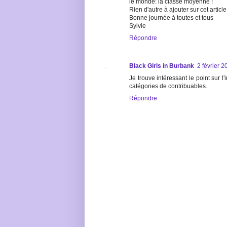
le monde: la classe moyenne !
Rien d'autre à ajouter sur cet article 
Bonne journée à toutes et tous
Sylvie
Répondre
Black Girls in Burbank
2 février 
Je trouve intéressant le point sur l
catégories de contribuables.
Répondre