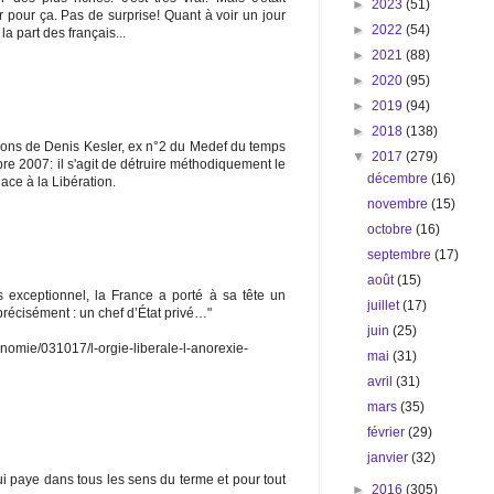
►
2023
(51)
er pour ça. Pas de surprise! Quant à voir un jour
►
2022
(54)
a part des français...
►
2021
(88)
►
2020
(95)
►
2019
(94)
►
2018
(138)
ons de Denis Kesler, ex n°2 du Medef du temps
▼
2017
(279)
bre 2007: il s'agit de détruire méthodiquement le
décembre
(16)
ce à la Libération.
novembre
(15)
octobre
(16)
septembre
(17)
août
(15)
 exceptionnel, la France a porté à sa tête un
juillet
(17)
précisément : un chef d’État privé…"
juin
(25)
onomie/031017/l-orgie-liberale-l-anorexie-
mai
(31)
avril
(31)
mars
(35)
février
(29)
janvier
(32)
i paye dans tous les sens du terme et pour tout
►
2016
(305)