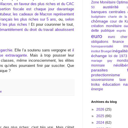
Zone Monétaire Optima
 Macron, en faveur des plus riches et du CAC
austérité
50
sertion fiscale est chaque jour davantage
banques centrales
tubeur, les cadeaux de Macron représentent
budgétaire
charte de la
rançais les plus riches sur 5 ans
, ou,
selon
chômage
cour de Ka
0 les plus riches
! Et pour couronner le tout,
création monétaire
da
mantèlement du droit du travail aboutissent
dette publique
esprits
euro
euro cher
obligations
finance
im
homoparentalité
igarchie
. Elle l’a soutenu sans vergogne et
il
inégalité
institut Bruegel
se extravagante
. Mais à trop pousser leur
échange
loi de 1973
 classes, même inconsciemment, les élites
mondia
mariage gay
néolibé
ns qu’elles pourraient finir par susciter. Que
monnaie
parasites fi
hique ?
protectionnisme
souverainisme
taxe
éducation nat
troïka
énergie
ie
Archives du blog
►
2026
(25)
►
2025
(66)
►
2024
(62)
 des plus riches: c'est très vrai. Mais c'était