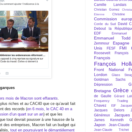
Camille Landais
Christian Gomez
Christi
Christine 
Etienne
Commission euro
David C
Corée du Sud
Debout la Républiqu
EDF
Emmanuel
Emmanuel Todd
Espagne
Zemmour
Unis
FMI
FESF
Roosevelt
François
François Fi
François Hol
Front National
F
Lordon
Glass Steag
Goldman Sachs
G
Dépression
igarques
Grèce
Bretagne
de Gaulle
Gérard Laf
ers mois de Macron sont effarants
.
Frequency Trading
 plus riches et au CAC40 que ce qu’avait fait
Chavez
ISF
Jacque
nt des records (
en 6 mois, le CAC 40 en a
Jacques Delors
ssion d’un quart sur un an
) et que les
Jacques
Généreux
 que tout devrait pousser à une hausse de la
James Kenneth Gal
Japon
et des entreprises, Macron fait un budget qui
Jean-Claude
lités,
tout en poursuivant le démantèlement
Jean-Claude Trichet