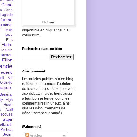
Chine
an Saint-
Lagarde
péenne
ameron
e
Dexia
disponible en cliquant sur la
 Lévy
couverture
Eric
Etats-
Rechercher dans ce blog
Franklin
 Bayrou
llon
lande
Avertissement
rédéric
all Act
Les articles publiés sur ce blog
Grande
reflètent uniquement l'opinion
rande-
de leurs auteurs. Je suis ouvert
aux débats mais je tiens aussi
Général
à leur bonne tenue, donc les
ay
High
commentaires injurieux, ainsi
Hugo
que les détournements de
s Attali
débat, seront supprimés.
Jacques
 Sapir
braith
S’abonner à
 Michéa
Jean-
Articles