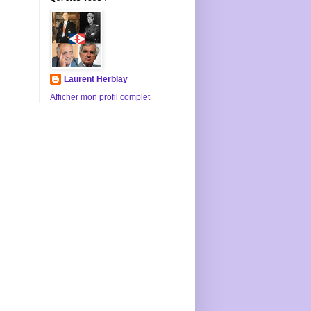
Laurent Herblay
Afficher mon profil complet