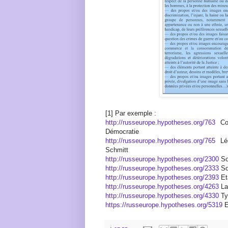
[1] Par exemple :
http://russeurope.hypotheses.org/763
Com
Démocratie
http://russeurope.hypotheses.org/765
Lég
Schmitt
http://russeurope.hypotheses.org/2300
So
http://russeurope.hypotheses.org/2333
So
http://russeurope.hypotheses.org/2393
Et
http://russeurope.hypotheses.org/4263
La
http://russeurope.hypotheses.org/4330
Tyr
https://russeurope.hypotheses.org/5319
E