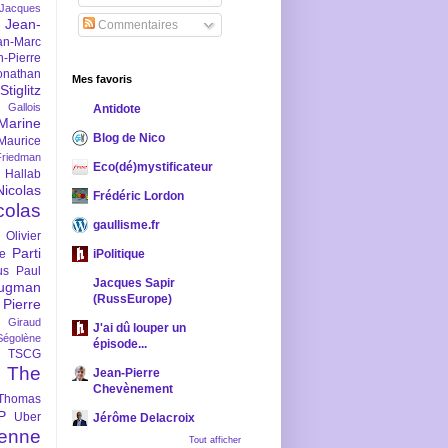
-Jacques
Jean-
Commentaires
an-Marc
n-Pierre
onathan
Mes favoris
iglitz
 Gallois
Antidote
Marine
Blog de Nico
Maurice
iedman
Eco(dé)mystificateur
 Hallab
Nicolas
Frédéric Lordon
colas
gaullisme.fr
Olivier
Parti
ne
iPolitique
us
Paul
Jacques Sapir
ugman
(RussEurope)
Pierre
l Giraud
J'ai dû louper un
Ségolène
épisode...
TSCG
The
Jean-Pierre
Chevènement
Thomas
P
Uber
Jérôme Delacroix
enne
Tout afficher