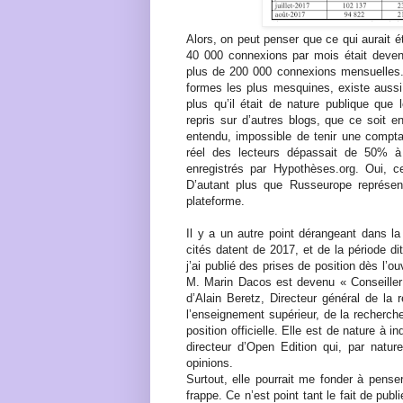
Alors, on peut penser que ce qui aurait 
40 000 connexions par mois était deven
plus de 200 000 connexions mensuelles. 
formes les plus mesquines, existe aussi 
plus qu’il était de nature publique que 
repris sur d’autres blogs, que ce soit en
entendu, impossible de tenir une compta
réel des lecteurs dépassait de 50% à
enregistrés par Hypothèses.org. Oui, c
D’autant plus que Russeurope représen
plateforme.
Il y a un autre point dérangeant dans la
cités datent de 2017, et de la période d
j’ai publié des prises de position dès l’o
M. Marin Dacos est devenu « Conseiller 
d’Alain Beretz, Directeur général de la 
l’enseignement supérieur, de la recherch
position officielle. Elle est de nature à i
directeur d’Open Edition qui, par natur
opinions.
Surtout, elle pourrait me fonder à pense
frappe. Ce n’est point tant le fait de publ