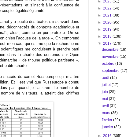
►
2023
(51)
ésentations, et s’inscrit à la confluence de
►
2022
(54)
couple légalité/légitimité.
►
2021
(88)
rnet y a publié des textes s’inscrivant dans
►
2020
(95)
sane, déconnectés du contexte académique et
►
2019
(94)
araît, alors, comme un pur prétexte. On se
►
2018
(138)
 son chien l’accuse de la rage ». On comprend
’est mon cas, qui estime que la recherche ne
▼
2017
(279)
 scientifiques me conduisent à prendre parti
décembre
(16)
, rien dans la charte des contenus sur Open
novembre
(15)
 démarche « de tribune politique partisane ».
octobre
(16)
ette dite charte.
septembre
(17)
le succès du carnet Russeurope qui m’attire
août
(15)
tion. Et il est vrai que Russeurope a connu
juillet
(17)
dais pas quand je l’ai créé. Le nombre de
juin
(25)
ombre de visiteurs, a atteint des chiffres
mai
(31)
avril
(31)
mars
(35)
février
(29)
janvier
(32)
►
2016
(305)