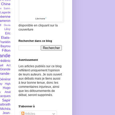
Chine
an Saint-
Lagarde
péenne
ameron
e
Dexia
disponible en cliquant sur la
 Lévy
couverture
Eric
Etats-
Rechercher dans ce blog
Franklin
 Bayrou
llon
lande
Avertissement
rédéric
all Act
Les articles publiés sur ce blog
Grande
reflètent uniquement l'opinion
rande-
de leurs auteurs. Je suis ouvert
aux débats mais je tiens aussi
Général
à leur bonne tenue, donc les
ay
High
commentaires injurieux, ainsi
Hugo
que les détournements de
s Attali
débat, seront supprimés.
Jacques
 Sapir
braith
S’abonner à
 Michéa
Jean-
Articles