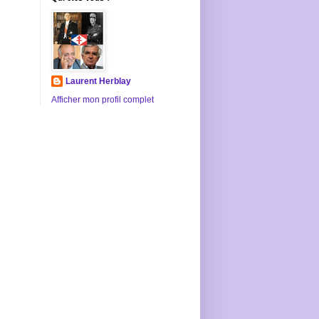
Laurent Herblay
Afficher mon profil complet