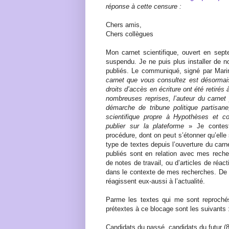
réponse à cette censure :
Chers amis,
Chers collègues
Mon carnet scientifique, ouvert en sept
suspendu. Je ne puis plus installer de no
publiés. Le communiqué, signé par Marin
carnet que vous consultez est désormais
droits d’accès en écriture ont été retirés
nombreuses reprises, l’auteur du carnet 
démarche de tribune politique partisa
scientifique propre à Hypothèses et co
publier sur la plateforme
» Je conteste
procédure, dont on peut s’étonner qu’elle
type de textes depuis l’ouverture du carn
publiés sont en relation avec mes recherc
de notes de travail, ou d’articles de réact
dans le contexte de mes recherches. De pl
réagissent eux-aussi à l’actualité.
Parme les textes qui me sont reprochés
prétextes à ce blocage sont les suivants 
Candidats du passé, candidats du futur (8