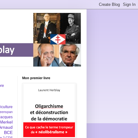
Mon premier livre
bre
iculture
eenspan
Jacques
Merkel
Arnaud
BCE
e 2
CDS