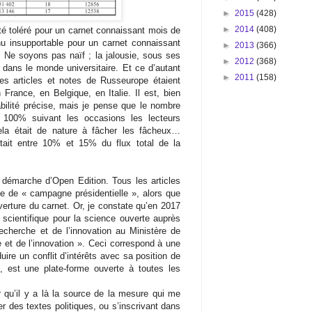
►
2015
(428)
►
2014
(408)
été toléré pour un carnet connaissant mois de
u insupportable pour un carnet connaissant
►
2013
(366)
Ne soyons pas naïf ; la jalousie, sous ses
►
2012
(368)
dans le monde universitaire. Et ce d’autant
►
2011
(158)
les articles et notes de Russeurope étaient
 France, en Belgique, en Italie. Il est, bien
bilité précise, mais je pense que le nombre
 100% suivant les occasions les lecteurs
ela était de nature à fâcher les fâcheux…
tait entre 10% et 15% du flux total de la
 démarche d’Open Edition. Tous les articles
ite de « campagne présidentielle », alors que
uverture du carnet. Or, je constate qu’en 2017
scientifique pour la science ouverte auprès
recherche et de l’innovation au Ministère de
e et de l’innovation ». Ceci correspond à une
nduire un conflit d’intérêts avec sa position de
e, est une plate-forme ouverte à toutes les
r qu’il y a là la source de la mesure qui me
ier des textes politiques, ou s’inscrivant dans