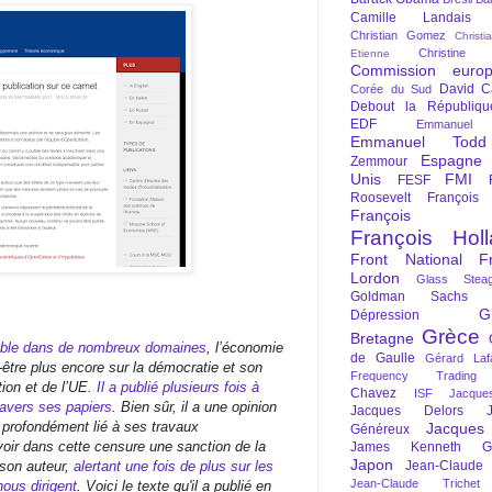
Camille Landais
Christian Gomez
Christi
Christine 
Etienne
Commission euro
David C
Corée du Sud
Debout la Républiqu
EDF
Emmanuel
Emmanuel Todd
Espagne
Zemmour
Unis
FMI
FESF
Roosevelt
François
François Fi
François Hol
Front National
F
Lordon
Glass Steag
Goldman Sachs
G
Dépression
Grèce
Bretagne
uable dans de nombreux domaines
, l’économie
de Gaulle
Gérard Laf
ut-être plus encore sur la démocratie et son
Frequency Trading
tion et de l’UE.
Il a publié plusieurs fois à
Chavez
ISF
Jacque
ravers ses papiers
. Bien sûr, il a une opinion
Jacques Delors
est profondément lié à ses travaux
Jacques
Généreux
 voir dans cette censure une sanction de la
James Kenneth Gal
Japon
son auteur,
alertant une fois de plus sur les
Jean-Claude
Jean-Claude Trichet
nous dirigent
. Voici le texte qu'il a publié en