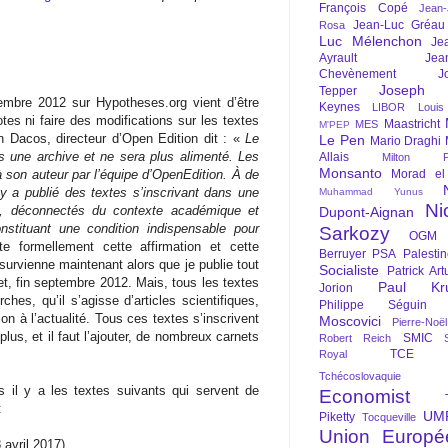
François Copé
Jean
Jean-Luc Gréau
Rosa
Luc Mélenchon
Je
Ayrault
Jea
Chevènement
J
Joseph St
Tepper
embre 2012 sur Hypotheses.org vient d’être
Keynes
LIBOR
Louis
tes ni faire des modifications sur les textes
Maastricht
MES
M'PEP
 Dacos, directeur d’Open Edition dit : «
Le
Le Pen
Mario Draghi
 une archive et ne sera plus alimenté. Les
Allais
Milton Fr
Monsanto
 à son auteur par l’équipe d’OpenEdition.
À de
Morad el
y a publié des textes s’inscrivant dans une
Muhammad Yunus
Ni
ne, déconnectés du contexte académique et
Dupont-Aignan
nstituant une condition indispensable pour
Sarkozy
OGM
 formellement cette affirmation et cette
Berruyer
PSA
Palesti
 survienne maintenant alors que je publie tout
Socialiste
Patrick Art
et, fin septembre 2012. Mais, tous les textes
Paul Kr
Jorion
hes, qu’il s’agisse d’articles scientifiques,
Philippe Séguin
ion à l’actualité. Tous ces textes s’inscrivent
Moscovici
Pierre-Noë
us, et il faut l’ajouter, de nombreux carnets
SMIC
Robert Reich
TCE
Royal
Tchécoslovaquie
 il y a les textes suivants qui servent de
Economist
:
UM
Piketty
Tocqueville
Union Europé
 avril 2017)