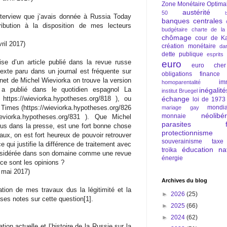
Zone Monétaire Optima
austérité
50
interview que j’avais donnée à Russia Today
banques centrales
ribution à la disposition de mes lecteurs
budgétaire
charte de la
chômage
cour de Ka
ril 2017)
création monétaire
da
dette publique
esprits
se d’un article publié dans la revue russe
euro
euro cher
texte paru dans un journal est fréquente sur
obligations
finance
net de Michel Wieviorka on trouve la version
im
homoparentalité
il a publié dans le quotidien espagnol La
inégalité
institut Bruegel
https://wieviorka.hypotheses.org/818 ), ou
échange
loi de 1973
k Times (https://wieviorka.hypotheses.org/826
mondia
mariage gay
néolibé
monnaie
ieviorka.hypotheses.org/831 ). Que Michel
parasites fi
arus dans la presse, est une fort bonne chose
protectionnisme
aux, on est fort heureux de pouvoir retrouver
souverainisme
taxe
e qui justifie la différence de traitement avec
éducation nat
troïka
onsidérée dans son domaine comme une revue
énergie
 ce sont les opinions ?
 mai 2017)
Archives du blog
tion de mes travaux dus la légitimité et la
►
2026
(25)
uses notes sur cette question[1].
►
2025
(66)
►
2024
(62)
tion actuelle et l’histoire de la Russie sur la