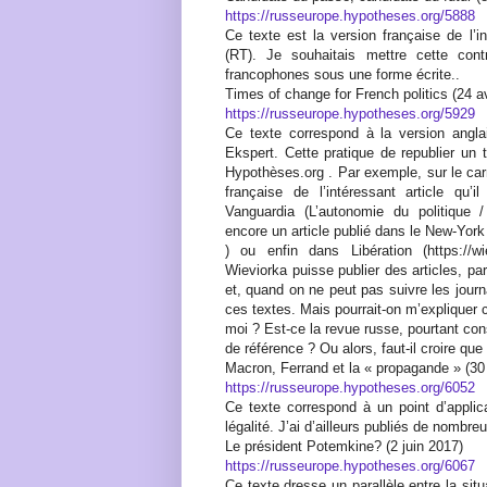
https://russeurope.hypotheses.org/5888
Ce texte est la version française de l’
(RT). Je souhaitais mettre cette cont
francophones sous une forme écrite..
Times of change for French politics (24 av
https://russeurope.hypotheses.org/5929
Ce texte correspond à la version anglai
Ekspert. Cette pratique de republier un 
Hypothèses.org . Par exemple, sur le car
française de l’intéressant article qu’
Vanguardia (L’autonomie du politique / 
encore un article publié dans le New-Yor
) ou enfin dans Libération (https://w
Wieviorka puisse publier des articles, p
et, quand on ne peut pas suivre les journ
ces textes. Mais pourrait-on m’expliquer c
moi ? Est-ce la revue russe, pourtant c
de référence ? Ou alors, faut-il croire que
Macron, Ferrand et la « propagande » (30
https://russeurope.hypotheses.org/6052
Ce texte correspond à un point d’applica
légalité. J’ai d’ailleurs publiés de nombre
Le président Potemkine? (2 juin 2017)
https://russeurope.hypotheses.org/6067
Ce texte dresse un parallèle entre la situa