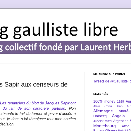
Me suivre sur Twitter
Tweets de @Gaullisteli
es Sapir aux censeurs de
Mots clés
100% money
Agr
1929
.
Les tenanciers du blog de Jacques Sapir ont
Alain Cotta
Alan Gr
n du fait de son caractère partisan
. Non
Allemagne
André-
résente le fait de fermer et priver d’accès à
Angela 
Holbecq
out, je tiens à lui témoigner tout mon soutien
Argentine
Arcelor-Mittal
 décision.
Montebourg
Attac
Barack Obama
Brésil
Bâl