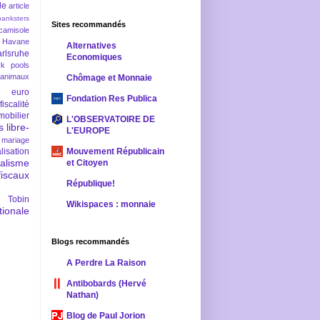
le
article
banksters
Sites recommandés
camisole
 Havane
Alternatives
rlsruhe
Economiques
rk pools
 animaux
Chômage et Monnaie
euro
Fondation Res Publica
fiscalité
mobilier
L'OBSERVATOIRE DE
s
libre-
L'EUROPE
mariage
lisation
Mouvement Républicain
ralisme
et Citoyen
scaux
République!
 Tobin
Wikispaces : monnaie
ionale
Blogs recommandés
A Perdre La Raison
Antibobards (Hervé
Nathan)
Blog de Paul Jorion