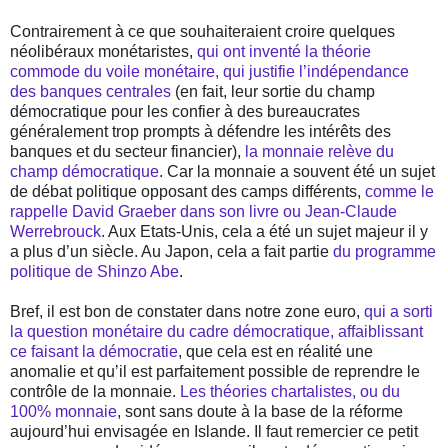
Contrairement à ce que souhaiteraient croire quelques
néolibéraux monétaristes,
qui ont inventé la théorie
commode du voile monétaire, qui justifie l’indépendance
des banques centrales
(en fait, leur sortie du champ
démocratique pour les confier à des bureaucrates
généralement trop prompts à défendre les intérêts des
banques et du secteur financier),
la monnaie relève du
champ démocratique
. Car la monnaie a souvent été un sujet
de débat politique opposant des camps différents,
comme le
rappelle David Graeber dans son livre
ou Jean-Claude
Werrebrouck
. Aux Etats-Unis, cela a été un sujet majeur il y
a plus d’un siècle. Au Japon, cela a fait partie
du programme
politique de Shinzo Abe
.
Bref, il est bon de constater dans notre zone euro,
qui a sorti
la question monétaire du cadre démocratique, affaiblissant
ce faisant la démocratie
, que cela est en réalité une
anomalie et qu’il est parfaitement possible de reprendre le
contrôle de la monnaie.
Les théories chartalistes, ou du
100% monnaie
, sont sans doute à la base de la réforme
aujourd’hui envisagée en Islande. Il faut remercier ce petit