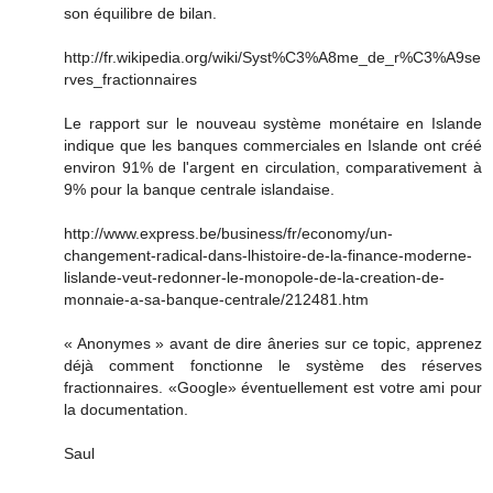
son équilibre de bilan.
http://fr.wikipedia.org/wiki/Syst%C3%A8me_de_r%C3%A9se
rves_fractionnaires
Le rapport sur le nouveau système monétaire en Islande
indique que les banques commerciales en Islande ont créé
environ 91% de l'argent en circulation, comparativement à
9% pour la banque centrale islandaise.
http://www.express.be/business/fr/economy/un-
changement-radical-dans-lhistoire-de-la-finance-moderne-
lislande-veut-redonner-le-monopole-de-la-creation-de-
monnaie-a-sa-banque-centrale/212481.htm
« Anonymes » avant de dire âneries sur ce topic, apprenez
déjà comment fonctionne le système des réserves
fractionnaires. «Google» éventuellement est votre ami pour
la documentation.
Saul