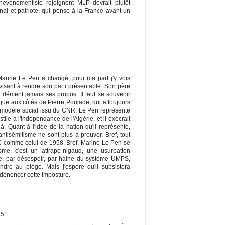
evénementiste rejoignent MLP devrait plutôt
nal et patriote, qui pense à la France avant un
Marine Le Pen a changé, pour ma part j'y vois
isant à rendre son parti présentable. Son père
e dément jamais ses propos. Il faut se souvenir
que aux côtés de Pierre Poujade, qui a toujours
e modèle social issu du CNR. Le Pen représente
stile à l'indépendance de l'Algérie, et il exécrait
à. Quant à l'idée de la nation qu'il représente,
tisémitisme ne sont plus à prouver. Bref, tout
40 comme celui de 1958. Bref, Marine Le Pen se
isme, c'est un attrape-nigaud, une usurpation
ue, par désespoir, par haine du système UMPS,
ndre au piège. Mais j'espère qu'il subsistera
dénoncer cette imposture.
:51