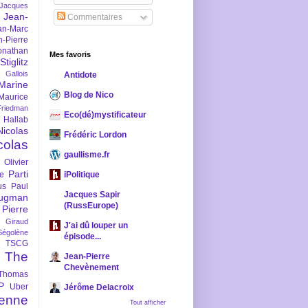
-Jacques
Jean-
Commentaires
an-Marc
n-Pierre
onathan
Mes favoris
iglitz
 Gallois
Antidote
Marine
Blog de Nico
Maurice
iedman
Eco(dé)mystificateur
 Hallab
Nicolas
Frédéric Lordon
colas
gaullisme.fr
Olivier
Parti
ne
iPolitique
us
Paul
Jacques Sapir
ugman
(RussEurope)
Pierre
l Giraud
J'ai dû louper un
Ségolène
épisode...
TSCG
The
Jean-Pierre
Chevènement
Thomas
P
Uber
Jérôme Delacroix
enne
Tout afficher