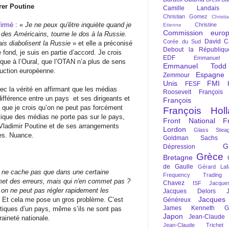
rer Poutine
Camille Landais
Christian Gomez
Christi
ffirmé
: «
Je ne peux qu'être inquiète quand je
Christine 
Etienne
Commission euro
n des Américains, tourne le dos à la Russie.
David C
Corée du Sud
is diabolisent la Russie
» et elle a préconisé
Debout la Républiqu
ond, je suis en partie d’accord. Je crois
EDF
Emmanuel
tique à l’Oural, que l’OTAN n’a plus de sens
Emmanuel Todd
truction européenne.
Espagne
Zemmour
Unis
FMI
FESF
c la vérité en affirmant que les médias
Roosevelt
François
 différence entre un pays
et ses dirigeants et
François Fi
 que je crois qu’on ne peut pas forcément
François Hol
ritique des médias ne porte pas sur le pays,
Front National
F
 Vladimir Poutine et de ses arrangements
Lordon
Glass Steag
ues. Nuance.
Goldman Sachs
G
Dépression
Grèce
Bretagne
de Gaulle
Gérard Laf
 ne cache pas que dans une certaine
Frequency Trading
met des erreurs, mais qui n'en commet pas ?
Chavez
ISF
Jacque
t on ne peut pas régler rapidement les
Jacques Delors
Jacques
. Et cela me pose un gros problème. C’est
Généreux
James Kenneth Gal
itiques d’un pays, même s’ils ne sont pas
Japon
Jean-Claude
aineté nationale.
Jean-Claude Trichet