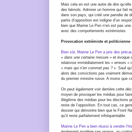
Mais cela en est une autre de dire qu’ell
des bémols. Admirer un homme qui fait rec
dans son pays, qui créé une parodie de 
partis d’opposition est indigne d’un respo
bien que Marine Le Pen n’en est pas une
avec des comportements extrémistes.
Provocation extrémiste et politicienne
Bien sûr, Marine Le Pen a pris des préca
«
dans une certaine mesure
» et évoque 
relativise immédiatement les « erreurs »
«
mais qui n’en commet pas ?
». Sauf qu’
alors des convictions pas vraiment démocr
du premier ministre russe. A moins que c
On peut également voir derrière cette déc
moyen de provoquer les médias pour faire 
illégitime des médias pour les élections p
reste de l’opposition. En tout cas, ce gen
dossier qui démontre bien que le Front Na
qu’il reste parfaitement infréquentable.
Marine Le Pen a bien réussi à vendre l’his
également modérer ses propos, au contrai