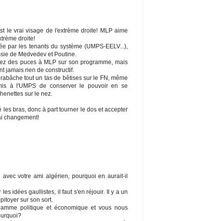
st le vrai visage de l'extrème droite! MLP aime
extrème droite!
tée par les tenants du système (UMPS-EELV...),
ssie de Medvedev et Poutine.
iez des puces à MLP sur son programme, mais
 jamais rien de constructif.
 rabâche tout un tas de bêtises sur le FN, même
rmis à l'UMPS de conserver le pouvoir en se
enettes sur le nez.
es bras, donc à part tourner le dos et accepter
vrai changement!
avec votre ami algérien, pourquoi en aurait-il
s idées gaullistes, il faut s'en réjouir. Il y a un
apitoyer sur son sort.
amme politique et économique et vous nous
ourquoi?