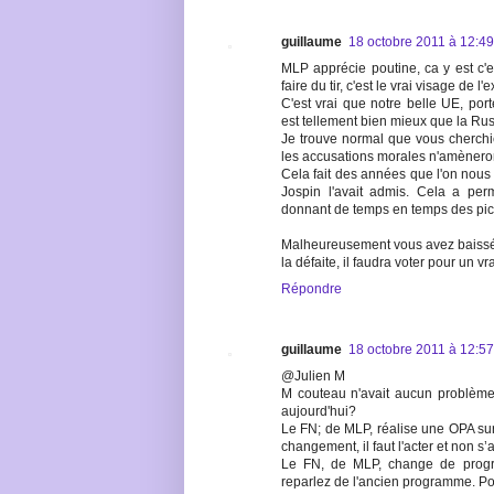
guillaume
18 octobre 2011 à 12:49
MLP apprécie poutine, ca y est c'e
faire du tir, c'est le vrai visage de l'
C'est vrai que notre belle UE, por
est tellement bien mieux que la Ru
Je trouve normal que vous cherch
les accusations morales n'amèneront
Cela fait des années que l'on nous
Jospin l'avait admis. Cela a pe
donnant de temps en temps des pich
Malheureusement vous avez baissé l
la défaite, il faudra voter pour un 
Répondre
guillaume
18 octobre 2011 à 12:57
@Julien M
M couteau n'avait aucun problème 
aujourd'hui?
Le FN; de MLP, réalise une OPA sur le
changement, il faut l'acter et non s’
Le FN, de MLP, change de progr
reparlez de l'ancien programme. P