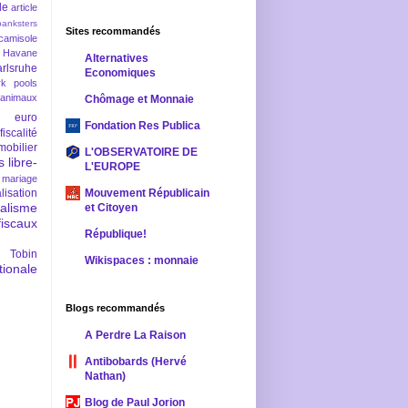
le
article
banksters
Sites recommandés
camisole
 Havane
Alternatives
rlsruhe
Economiques
rk pools
 animaux
Chômage et Monnaie
euro
Fondation Res Publica
fiscalité
mobilier
L'OBSERVATOIRE DE
s
libre-
L'EUROPE
mariage
lisation
Mouvement Républicain
ralisme
et Citoyen
scaux
République!
 Tobin
Wikispaces : monnaie
ionale
Blogs recommandés
A Perdre La Raison
Antibobards (Hervé
Nathan)
Blog de Paul Jorion