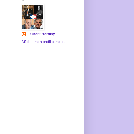
Laurent Herblay
Afficher mon profil complet