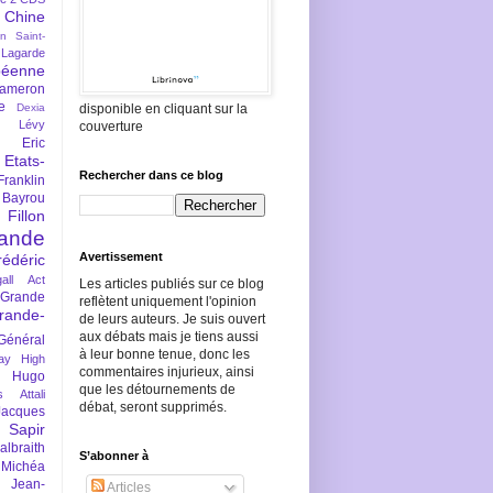
Chine
an Saint-
Lagarde
péenne
ameron
e
Dexia
disponible en cliquant sur la
 Lévy
couverture
Eric
Etats-
Rechercher dans ce blog
Franklin
 Bayrou
llon
lande
Avertissement
rédéric
all Act
Les articles publiés sur ce blog
Grande
reflètent uniquement l'opinion
rande-
de leurs auteurs. Je suis ouvert
aux débats mais je tiens aussi
Général
à leur bonne tenue, donc les
ay
High
commentaires injurieux, ainsi
Hugo
que les détournements de
s Attali
débat, seront supprimés.
Jacques
 Sapir
braith
S’abonner à
 Michéa
Jean-
Articles