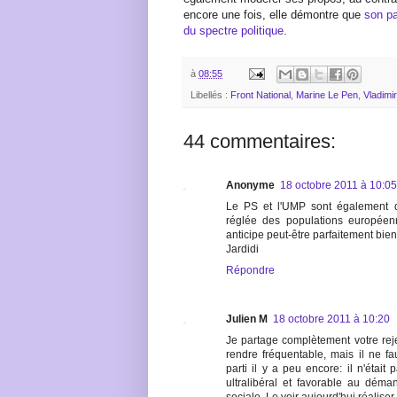
encore une fois, elle démontre que
son pa
du spectre politique
.
à
08:55
Libellés :
Front National
,
Marine Le Pen
,
Vladimi
44 commentaires:
Anonyme
18 octobre 2011 à 10:05
Le PS et l'UMP sont également d
réglée des populations européen
anticipe peut-être parfaitement bien
Jardidi
Répondre
Julien M
18 octobre 2011 à 10:20
Je partage complètement votre reje
rendre fréquentable, mais il ne f
parti il y a peu encore: il n'était
ultralibéral et favorable au déma