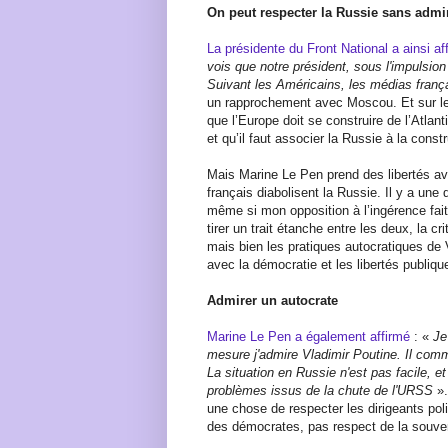
On peut respecter la Russie sans admi
La présidente du Front National a ainsi a
vois que notre président, sous l'impulsio
Suivant les Américains, les médias frança
un rapprochement avec Moscou. Et sur le f
que l’Europe doit se construire de l’Atlan
et qu’il faut associer la Russie à la cons
Mais Marine Le Pen prend des libertés ave
français diabolisent la Russie. Il y a une
même si mon opposition à l’ingérence fait
tirer un trait étanche entre les deux, la c
mais bien les pratiques autocratiques de
avec la démocratie et les libertés publiq
Admirer un autocrate
Marine Le Pen a également affirmé
: «
Je
mesure j'admire Vladimir Poutine. Il com
La situation en Russie n'est pas facile, e
problèmes issus de la chute de l'URSS
»
une chose de respecter les dirigeants pol
des démocrates, pas respect de la souver