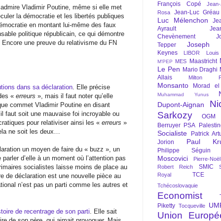
François Copé
Jean
e admire Vladimir Poutine, même si elle met
Jean-Luc Gréau
Rosa
uler la démocratie et les libertés publiques
Luc Mélenchon
Je
démocratie en montant lui-même des faux
Ayrault
Jea
nsable politique républicain, ce qui démontre
Chevènement
J
. Encore une preuve du relativisme du FN
Joseph St
Tepper
Keynes
LIBOR
Louis
Maastricht
MES
M'PEP
Le Pen
Mario Draghi
Allais
Milton Fr
Monsanto
Morad el
utions dans sa déclaration
. Elle précise
Muhammad Yunus
des «
erreurs
», mais il faut noter qu’elle
Ni
Dupont-Aignan
 que commet Vladimir Poutine en disant
il faut soit une mauvaise foi incroyable ou
Sarkozy
OGM
atiques pour relativiser ainsi les «
erreurs
»
Berruyer
PSA
Palesti
ela ne soit les deux…
Socialiste
Patrick Art
Paul Kr
Jorion
laration un moyen de faire du « buzz », un
Philippe Séguin
parler d’elle à un moment où l’attention pas
Moscovici
Pierre-Noë
rimaires socialistes laisse moins de place au
SMIC
Robert Reich
TCE
Royal
re de déclaration est une nouvelle pièce au
tional n’est pas un parti comme les autres et
Tchécoslovaquie
Economist
UM
Piketty
Tocqueville
toire de recentrage de son parti
. Elle sait
Union Europé
re de son père, qui aimait provoquer. Mais