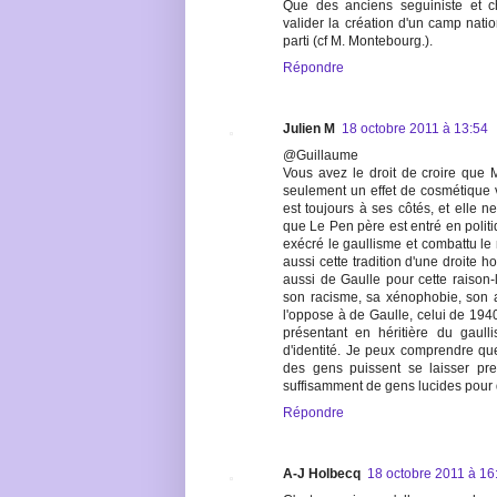
Que des anciens seguiniste et ch
valider la création d'un camp natio
parti (cf M. Montebourg.).
Répondre
Julien M
18 octobre 2011 à 13:54
@Guillaume
Vous avez le droit de croire que 
seulement un effet de cosmétique v
est toujours à ses côtés, et elle n
que Le Pen père est entré en politi
exécré le gaullisme et combattu l
aussi cette tradition d'une droite ho
aussi de Gaulle pour cette raison-l
son racisme, sa xénophobie, son an
l'oppose à de Gaulle, celui de 19
présentant en héritière du gaull
d'identité. Je peux comprendre q
des gens puissent se laisser pre
suffisamment de gens lucides pour 
Répondre
A-J Holbecq
18 octobre 2011 à 16