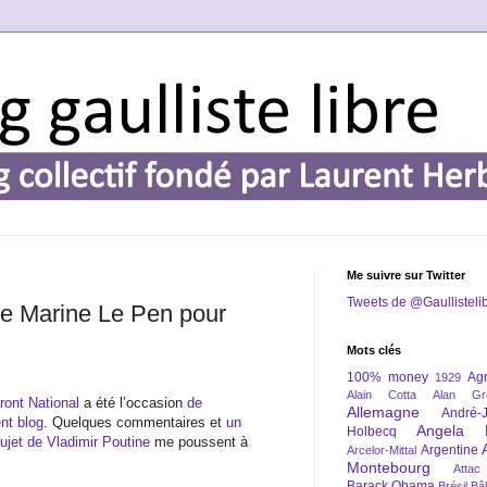
Me suivre sur Twitter
Tweets de @Gaullisteli
 de Marine Le Pen pour
Mots clés
100% money
Agr
1929
Alain Cotta
Alan Gr
ront National
a été l’occasion
de
Allemagne
André-
nt blog
. Quelques commentaires et
un
Angela 
Holbecq
jet de Vladimir Poutine
me poussent à
Argentine
Arcelor-Mittal
Montebourg
Attac
Barack Obama
Brésil
Bâl