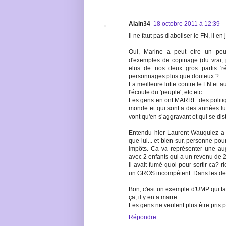
Alain34
18 octobre 2011 à 12:39
Il ne faut pas diaboliser le FN, il en 
Oui, Marine a peut etre un peu
d'exemples de copinage (du vrai, 
elus de nos deux gros partis 'ré
personnages plus que douteux ?
La meilleure lutte contre le FN et au
l'écoute du 'peuple', etc etc...
Les gens en ont MARRE des politiqu
monde et qui sont a des années lum
vont qu'en s’aggravant et qui se dis
Entendu hier Laurent Wauquiez a 
que lui... et bien sur, personne pou
impôts. Ca va représenter une au
avec 2 enfants qui a un revenu de 2
Il avait fumé quoi pour sortir ca? 
un GROS incompétent. Dans les deux c
Bon, c'est un exemple d'UMP qui tacl
ça, il y en a marre.
Les gens ne veulent plus être pris p
Répondre