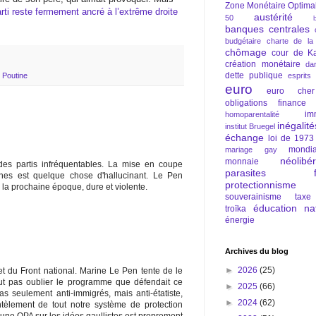
Zone Monétaire Optima
rti reste fermement ancré à l’extrême droite
austérité
50
banques centrales
budgétaire
charte de la
chômage
cour de Ka
création monétaire
da
dette publique
esprits
r Poutine
euro
euro cher
obligations
finance
im
homoparentalité
inégalité
institut Bruegel
échange
loi de 1973
mondia
mariage gay
néolibé
monnaie
es partis infréquentables. La mise en coupe
parasites fi
nes est quelque chose d'hallucinant. Le Pen
protectionnisme
 la prochaine époque, dure et violente.
souverainisme
taxe
éducation nat
troïka
énergie
Archives du blog
►
2026
(25)
t du Front national. Marine Le Pen tente de le
aut pas oublier le programme que défendait ce
►
2025
(66)
 pas seulement anti-immigrés, mais anti-étatiste,
►
2024
(62)
ntèlement de tout notre système de protection