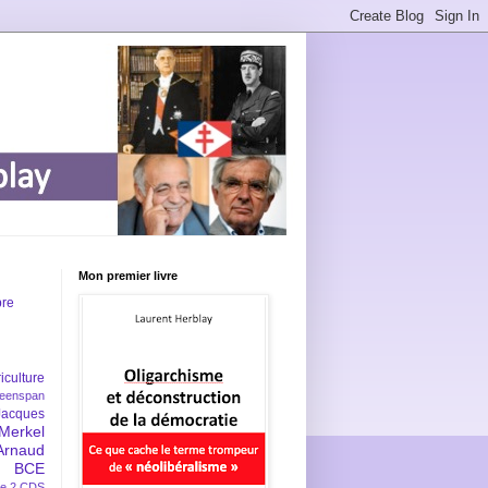
Mon premier livre
bre
iculture
eenspan
Jacques
Merkel
Arnaud
BCE
e 2
CDS