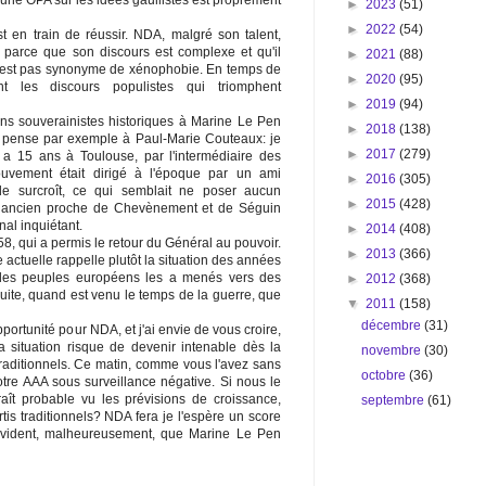
r une OPA sur les idées gaullistes est proprement
►
2023
(51)
►
2022
(54)
 en train de réussir. NDA, malgré son talent,
parce que son discours est complexe et qu'il
►
2021
(88)
 n'est pas synonyme de xénophobie. En temps de
►
2020
(95)
t les discours populistes qui triomphent
►
2019
(94)
ains souverainistes historiques à Marine Le Pen
►
2018
(138)
 pense par exemple à Paul-Marie Couteaux: je
►
2017
(279)
y a 15 ans à Toulouse, par l'intermédiaire des
ouvement était dirigé à l'époque par un ami
►
2016
(305)
de surcroît, ce qui semblait ne poser aucun
►
2015
(428)
t ancien proche de Chevènement et de Séguin
nal inquiétant.
►
2014
(408)
8, qui a permis le retour du Général au pouvoir.
►
2013
(366)
 actuelle rappelle plutôt la situation des années
r des peuples européens les a menés vers des
►
2012
(368)
uite, quand est venu le temps de la guerre, que
▼
2011
(158)
décembre
(31)
rtunité pour NDA, et j'ai envie de vous croire,
la situation risque de devenir intenable dès la
novembre
(30)
traditionnels. Ce matin, comme vous l'avez sans
octobre
(36)
tre AAA sous surveillance négative. Si nous le
araît probable vu les prévisions de croissance,
septembre
(61)
artis traditionnels? NDA fera je l'espère un score
évident, malheureusement, que Marine Le Pen