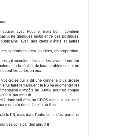
joue.
 abuser avec Poutine, mais bon... combien
pas juste quelques mots) entre des politiques,
publicains' avec des chefs d’états et autres
tres extrémistes, c'est les idées, les proposition,
es qui racontent des salades, vivent dans leur
ières de la réalité, de leurs problèmes qui ne
tribuent les cartes en eux.
Mot croisé qui a dit une connerie plus grosse
r le lui faire remarquer : le PS va augmenter les
gmentation d’impôts de 3000€ pour un couple
/3000€ par mois !!!
rien? donc soit c'est un GROS menteur, soit c'est
as, il n'a rien a faire là où il est.
e le PS, mais dans l'autre sens, c'est pareil, et
our des cons par des abrutit !!