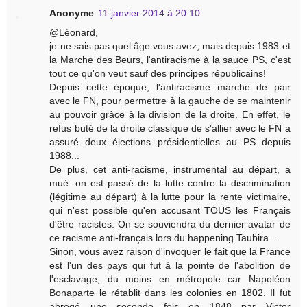
Anonyme
11 janvier 2014 à 20:10
@Léonard,
je ne sais pas quel âge vous avez, mais depuis 1983 et
la Marche des Beurs, l'antiracisme à la sauce PS, c'est
tout ce qu'on veut sauf des principes républicains!
Depuis cette époque, l'antiracisme marche de pair
avec le FN, pour permettre à la gauche de se maintenir
au pouvoir grâce à la division de la droite. En effet, le
refus buté de la droite classique de s'allier avec le FN a
assuré deux élections présidentielles au PS depuis
1988...
De plus, cet anti-racisme, instrumental au départ, a
mué: on est passé de la lutte contre la discrimination
(légitime au départ) à la lutte pour la rente victimaire,
qui n'est possible qu'en accusant TOUS les Français
d'être racistes. On se souviendra du dernier avatar de
ce racisme anti-français lors du happening Taubira...
Sinon, vous avez raison d'invoquer le fait que la France
est l'un des pays qui fut à la pointe de l'abolition de
l'esclavage, du moins en métropole car Napoléon
Bonaparte le rétablit dans les colonies en 1802. Il fut
abrogé une seconde fois en 1848 par Victor