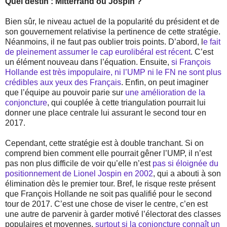
Quel destin : Mitterrand ou Jospin ?
Bien sûr, le niveau actuel de la popularité du président et de
son gouvernement relativise la pertinence de cette stratégie.
Néanmoins, il ne faut pas oublier trois points. D’abord, l
e fait
de pleinement assumer le cap eurolibéral est récent
. C’est
un élément nouveau dans l’équation. Ensuite,
si François
Hollande est très impopulaire, ni l’UMP ni le FN ne sont plus
crédibles aux yeux des Français
. Enfin, on peut imaginer
que l’équipe au pouvoir parie sur
une amélioration de la
conjoncture
, qui couplée à cette triangulation pourrait lui
donner une place centrale lui assurant le second tour en
2017.
Cependant, cette stratégie est à double tranchant. Si on
comprend bien comment elle pourrait gêner l’UMP, il n’est
pas non plus difficile de voir qu’elle n’est
pas si éloignée du
positionnement de Lionel Jospin en 2002
, qui a abouti à son
élimination dès le premier tour. Bref, le risque reste présent
que François Hollande ne soit pas qualifié pour le second
tour de 2017. C’est une chose de viser le centre, c’en est
une autre de parvenir à garder motivé l’électorat des classes
populaires et moyennes,
surtout si la conjoncture connaît un