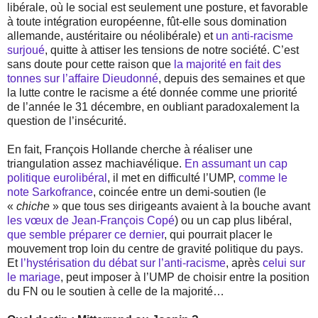
libérale, où le social est seulement une posture, et favorable
à toute intégration européenne, fût-elle sous domination
allemande, austéritaire ou néolibérale) et
un anti-racisme
surjoué
, quitte à attiser les tensions de notre société. C’est
sans doute pour cette raison que
la majorité en fait des
tonnes sur l’affaire Dieudonné
, depuis des semaines et que
la lutte contre le racisme a été donnée comme une priorité
de l’année le 31 décembre, en oubliant paradoxalement la
question de l’insécurité.
En fait, François Hollande cherche à réaliser une
triangulation assez machiavélique.
En assumant un cap
politique eurolibéral
, il met en difficulté l’UMP,
comme le
note Sarkofrance
, coincée entre un demi-soutien (le
«
chiche
» que tous ses dirigeants avaient à la bouche avant
les vœux de Jean-François Copé
) ou un cap plus libéral,
que semble préparer ce dernier
, qui pourrait placer le
mouvement trop loin du centre de gravité politique du pays.
Et
l’hystérisation du débat sur l’anti-racisme
, après
celui sur
le mariage
, peut imposer à l’UMP de choisir entre la position
du FN ou le soutien à celle de la majorité…