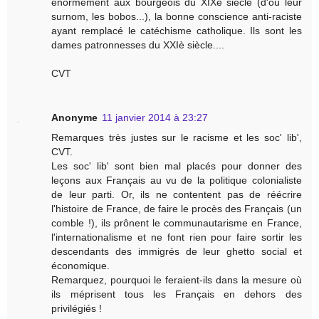
énormément aux bourgeois du XIXè siècle (d'où leur
surnom, les bobos...), la bonne conscience anti-raciste
ayant remplacé le catéchisme catholique. Ils sont les
dames patronnesses du XXIè siècle....
CVT
Anonyme
11 janvier 2014 à 23:27
Remarques très justes sur le racisme et les soc' lib',
CVT.
Les soc' lib' sont bien mal placés pour donner des
leçons aux Français au vu de la politique colonialiste
de leur parti. Or, ils ne contentent pas de réécrire
l'histoire de France, de faire le procès des Français (un
comble !), ils prônent le communautarisme en France,
l'internationalisme et ne font rien pour faire sortir les
descendants des immigrés de leur ghetto social et
économique.
Remarquez, pourquoi le feraient-ils dans la mesure où
ils méprisent tous les Français en dehors des
privilégiés !