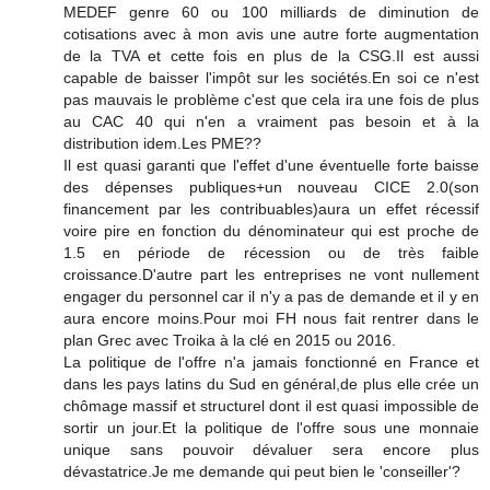
MEDEF genre 60 ou 100 milliards de diminution de
cotisations avec à mon avis une autre forte augmentation
de la TVA et cette fois en plus de la CSG.Il est aussi
capable de baisser l'impôt sur les sociétés.En soi ce n'est
pas mauvais le problème c'est que cela ira une fois de plus
au CAC 40 qui n'en a vraiment pas besoin et à la
distribution idem.Les PME??
Il est quasi garanti que l'effet d'une éventuelle forte baisse
des dépenses publiques+un nouveau CICE 2.0(son
financement par les contribuables)aura un effet récessif
voire pire en fonction du dénominateur qui est proche de
1.5 en période de récession ou de très faible
croissance.D'autre part les entreprises ne vont nullement
engager du personnel car il n'y a pas de demande et il y en
aura encore moins.Pour moi FH nous fait rentrer dans le
plan Grec avec Troika à la clé en 2015 ou 2016.
La politique de l'offre n'a jamais fonctionné en France et
dans les pays latins du Sud en général,de plus elle crée un
chômage massif et structurel dont il est quasi impossible de
sortir un jour.Et la politique de l'offre sous une monnaie
unique sans pouvoir dévaluer sera encore plus
dévastatrice.Je me demande qui peut bien le 'conseiller'?