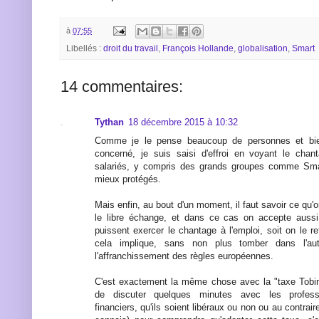
à
07:55
Libellés :
droit du travail
,
François Hollande
,
globalisation
,
Smart
14 commentaires:
Tythan
18 décembre 2015 à 10:32
Comme je le pense beaucoup de personnes et bi
concerné, je suis saisi d'effroi en voyant le chan
salariés, y compris des grands groupes comme Smart
mieux protégés.
Mais enfin, au bout d'un moment, il faut savoir ce qu'o
le libre échange, et dans ce cas on accepte aussi
puissent exercer le chantage à l'emploi, soit on le 
cela implique, sans non plus tomber dans l'aut
l'affranchissement des règles européennes.
C'est exactement la même chose avec la "taxe Tobin"
de discuter quelques minutes avec les profes
financiers, qu'ils soient libéraux ou non ou au contrair