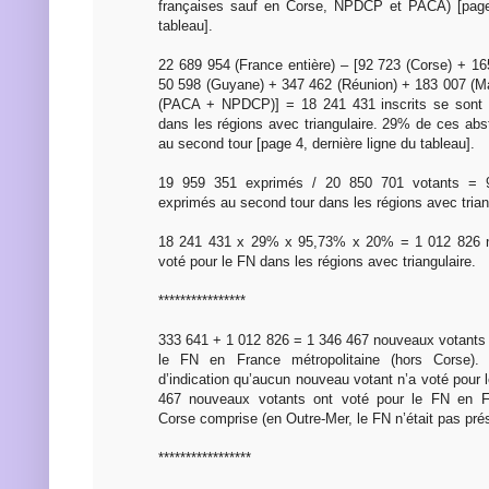
françaises sauf en Corse, NPDCP et PACA) [page 
tableau].
22 689 954 (France entière) – [92 723 (Corse) + 1
50 598 (Guyane) + 347 462 (Réunion) + 183 007 (Ma
(PACA + NPDCP)] = 18 241 431 inscrits se sont 
dans les régions avec triangulaire. 29% de ces abs
au second tour [page 4, dernière ligne du tableau].
19 959 351 exprimés / 20 850 701 votants = 
exprimés au second tour dans les régions avec trian
18 241 431 x 29% x 95,73% x 20% = 1 012 826 n
voté pour le FN dans les régions avec triangulaire.
****************
333 641 + 1 012 826 = 1 346 467 nouveaux votants o
le FN en France métropolitaine (hors Corse).
d’indication qu’aucun nouveau votant n’a voté pour
467 nouveaux votants ont voté pour le FN en Fr
Corse comprise (en Outre-Mer, le FN n’était pas pré
*****************