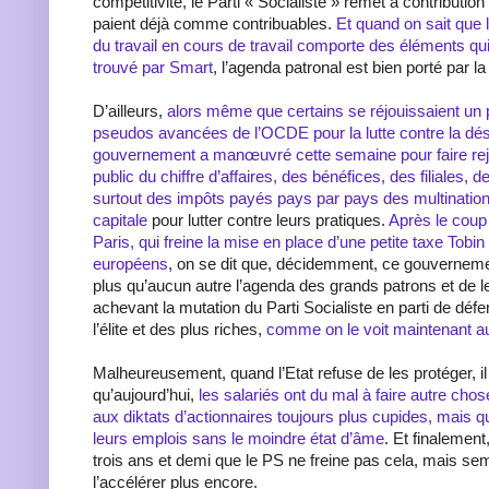
compétitivité, le Parti « Socialiste » remet à contribution 
paient déjà comme contribuables.
Et quand on sait que 
du travail en cours de travail comporte des éléments qui
trouvé par Smart
, l’agenda patronal est bien porté par la
D’ailleurs,
alors même que certains se réjouissaient un
pseudos avancées de l’OCDE pour la lutte contre la dése
gouvernement a manœuvré cette semaine pour faire reje
public du chiffre d’affaires, des bénéfices, des filiales,
surtout des impôts payés pays par pays des multinatio
capitale
pour lutter contre leurs pratiques.
Après le coup
Paris, qui freine la mise en place d’une petite taxe Tobi
européens
, on se dit que, décidemment, ce gouverneme
plus qu’aucun autre l’agenda des grands patrons et de l
achevant la mutation du Parti Socialiste en parti de défe
l’élite et des plus riches,
comme on le voit maintenant au
Malheureusement, quand l’Etat refuse de les protéger, il
qu’aujourd’hui,
les salariés ont du mal à faire autre cho
aux diktats d’actionnaires toujours plus cupides, mais q
leurs emplois sans le moindre état d’âme
. Et finalement
trois ans et demi que le PS ne freine pas cela, mais s
l’accélérer plus encore.