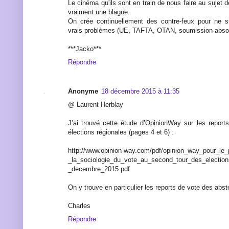
Le cinéma qu'ils sont en train de nous faire au sujet de
vraiment une blague.
On crée continuellement des contre-feux pour ne s
vrais problèmes (UE, TAFTA, OTAN, soumission abso
***Jacko***
Répondre
Anonyme
18 décembre 2015 à 11:35
@ Laurent Herblay
J’ai trouvé cette étude d’OpinionWay sur les report
élections régionales (pages 4 et 6) :
http://www.opinion-way.com/pdf/opinion_way_pour_le_
_la_sociologie_du_vote_au_second_tour_des_election
_decembre_2015.pdf
On y trouve en particulier les reports de vote des abst
Charles
Répondre