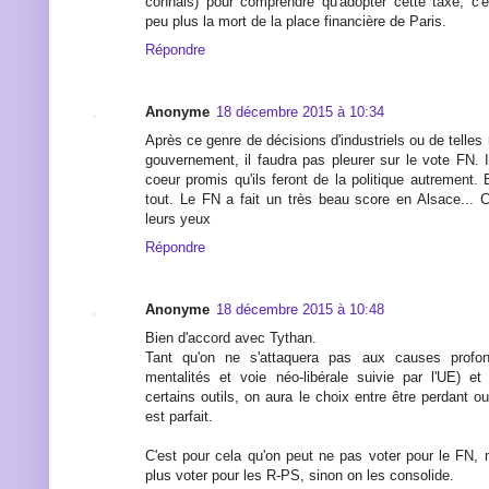
connais) pour comprendre qu'adopter cette taxe, c'
peu plus la mort de la place financière de Paris.
Répondre
Anonyme
18 décembre 2015 à 10:34
Après ce genre de décisions d'industriels ou de telle
gouvernement, il faudra pas pleurer sur le vote FN. 
coeur promis qu'ils feront de la politique autrement.
tout. Le FN a fait un très beau score en Alsace... C
leurs yeux
Répondre
Anonyme
18 décembre 2015 à 10:48
Bien d'accord avec Tythan.
Tant qu'on ne s'attaquera pas aux causes profon
mentalités et voie néo-libérale suivie par l'UE) et
certains outils, on aura le choix entre être perdant ou
est parfait.
C'est pour cela qu'on peut ne pas voter pour le FN, 
plus voter pour les R-PS, sinon on les consolide.