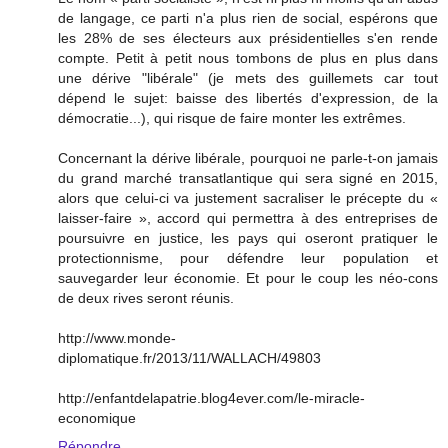
de langage, ce parti n'a plus rien de social, espérons que
les 28% de ses électeurs aux présidentielles s'en rende
compte. Petit à petit nous tombons de plus en plus dans
une dérive "libérale" (je mets des guillemets car tout
dépend le sujet: baisse des libertés d'expression, de la
démocratie...), qui risque de faire monter les extrêmes.
Concernant la dérive libérale, pourquoi ne parle-t-on jamais
du grand marché transatlantique qui sera signé en 2015,
alors que celui-ci va justement sacraliser le précepte du «
laisser-faire », accord qui permettra à des entreprises de
poursuivre en justice, les pays qui oseront pratiquer le
protectionnisme, pour défendre leur population et
sauvegarder leur économie. Et pour le coup les néo-cons
de deux rives seront réunis.
http://www.monde-
diplomatique.fr/2013/11/WALLACH/49803
http://enfantdelapatrie.blog4ever.com/le-miracle-
economique
Répondre