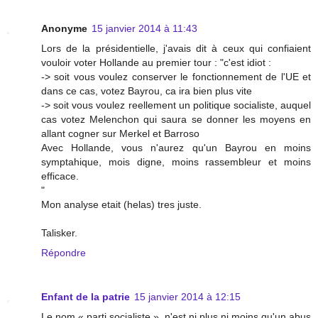
Anonyme
15 janvier 2014 à 11:43
Lors de la présidentielle, j'avais dit à ceux qui confiaient
vouloir voter Hollande au premier tour : "c'est idiot :
-> soit vous voulez conserver le fonctionnement de l'UE et
dans ce cas, votez Bayrou, ca ira bien plus vite
-> soit vous voulez reellement un politique socialiste, auquel
cas votez Melenchon qui saura se donner les moyens en
allant cogner sur Merkel et Barroso
Avec Hollande, vous n'aurez qu'un Bayrou en moins
symptahique, mois digne, moins rassembleur et moins
efficace.
"
Mon analyse etait (helas) tres juste.
Talisker.
Répondre
Enfant de la patrie
15 janvier 2014 à 12:15
Le nom « parti socialiste », n'est ni plus ni moins qu'un abus