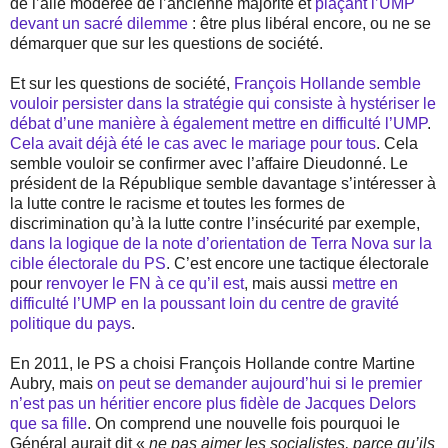
de l’aile modérée de l’ancienne majorité et
plaçant l’UMP
devant un sacré dilemme
: être plus libéral encore, ou ne se
démarquer que sur les questions de société.
Et sur les questions de société,
François Hollande semble
vouloir persister dans la stratégie qui consiste à hystériser le
débat d’une manière à également mettre en difficulté l’UMP
.
Cela avait déjà été le cas avec le mariage pour tous
. Cela
semble vouloir se confirmer avec l’affaire Dieudonné. Le
président de la République semble davantage s’intéresser à
la lutte contre le racisme et toutes les formes de
discrimination qu’à la lutte contre l’insécurité par exemple,
dans la logique de la note d’orientation de Terra Nova sur la
cible électorale du PS
. C’est encore une tactique électorale
pour
renvoyer le FN à ce qu’il est
, mais aussi
mettre en
difficulté l’UMP en la poussant loin du centre de gravité
politique du pays
.
En 2011, le PS a choisi François Hollande contre Martine
Aubry, mais
on peut se demander aujourd’hui si le premier
n’est pas un héritier encore plus fidèle de Jacques Delors
que sa fille
. On comprend une nouvelle fois pourquoi le
Général aurait dit «
ne pas aimer les socialistes, parce qu’ils