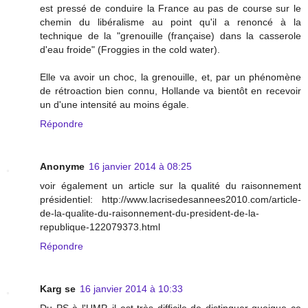
est pressé de conduire la France au pas de course sur le
chemin du libéralisme au point qu'il a renoncé à la
technique de la "grenouille (française) dans la casserole
d'eau froide" (Froggies in the cold water).
Elle va avoir un choc, la grenouille, et, par un phénomène
de rétroaction bien connu, Hollande va bientôt en recevoir
un d'une intensité au moins égale.
Répondre
Anonyme
16 janvier 2014 à 08:25
voir également un article sur la qualité du raisonnement
présidentiel: http://www.lacrisedesannees2010.com/article-
de-la-qualite-du-raisonnement-du-president-de-la-
republique-122079373.html
Répondre
Karg se
16 janvier 2014 à 10:33
Du PS à l'UMP, il est très difficile de distinguer quoique ce