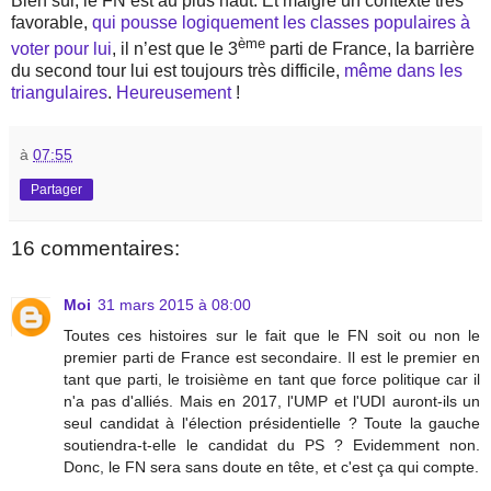
Bien sûr, le FN est au plus haut. Et malgré un contexte très
favorable,
qui pousse logiquement les classes populaires à
ème
voter pour lui
, il n’est que le 3
parti de France, la barrière
du second tour lui est toujours très difficile,
même dans les
triangulaires
.
Heureusement
!
à
07:55
Partager
16 commentaires:
Moi
31 mars 2015 à 08:00
Toutes ces histoires sur le fait que le FN soit ou non le
premier parti de France est secondaire. Il est le premier en
tant que parti, le troisième en tant que force politique car il
n'a pas d'alliés. Mais en 2017, l'UMP et l'UDI auront-ils un
seul candidat à l'élection présidentielle ? Toute la gauche
soutiendra-t-elle le candidat du PS ? Evidemment non.
Donc, le FN sera sans doute en tête, et c'est ça qui compte.