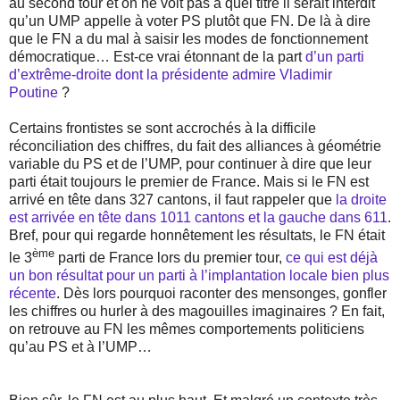
au second tour et on ne voit pas à quel titre il serait interdit
qu’un UMP appelle à voter PS plutôt que FN. De là à dire
que le FN a du mal à saisir les modes de fonctionnement
démocratique… Est-ce vrai étonnant de la part
d’un parti
d’extrême-droite
dont la présidente admire Vladimir
Poutine
?
Certains frontistes se sont accrochés à la difficile
réconciliation des chiffres, du fait des alliances à géométrie
variable du PS et de l’UMP, pour continuer à dire que leur
parti était toujours le premier de France. Mais si le FN est
arrivé en tête dans 327 cantons, il faut rappeler que
la droite
est arrivée en tête dans 1011 cantons et la gauche dans 611
.
Bref, pour qui regarde honnêtement les résultats, le FN était
ème
le 3
parti de France lors du premier tour,
ce qui est déjà
un bon résultat pour un parti à l’implantation locale bien plus
récente
. Dès lors pourquoi raconter des mensonges, gonfler
les chiffres ou hurler à des magouilles imaginaires ? En fait,
on retrouve au FN les mêmes comportements politiciens
qu’au PS et à l’UMP…