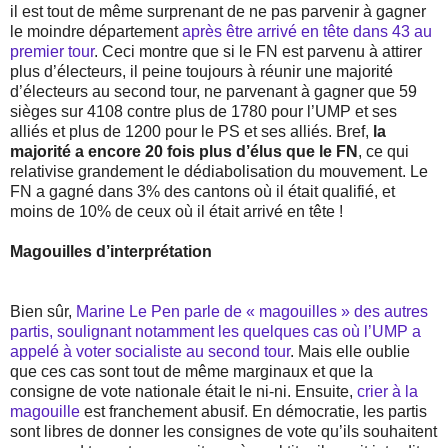
il est tout de même surprenant de ne pas parvenir à gagner
le moindre département
après être arrivé en tête dans 43 au
premier tour
. Ceci montre que si le FN est parvenu à attirer
plus d’électeurs, il peine toujours à réunir une majorité
d’électeurs au second tour, ne parvenant à gagner que 59
sièges sur 4108 contre plus de 1780 pour l’UMP et ses
alliés et plus de 1200 pour le PS et ses alliés. Bref,
la
majorité a encore 20 fois plus d’élus que le FN
, ce qui
relativise grandement le dédiabolisation du mouvement. Le
FN a gagné dans 3% des cantons où il était qualifié, et
moins de 10% de ceux où il était arrivé en tête !
Magouilles d’interprétation
Bien sûr,
Marine Le Pen parle de « magouilles » des autres
partis, soulignant notamment les quelques cas où l’UMP a
appelé à voter socialiste au second tour
. Mais elle oublie
que ces cas sont tout de même marginaux et que la
consigne de vote nationale était le ni-ni. Ensuite,
crier à la
magouille
est franchement abusif. En démocratie, les partis
sont libres de donner les consignes de vote qu’ils souhaitent