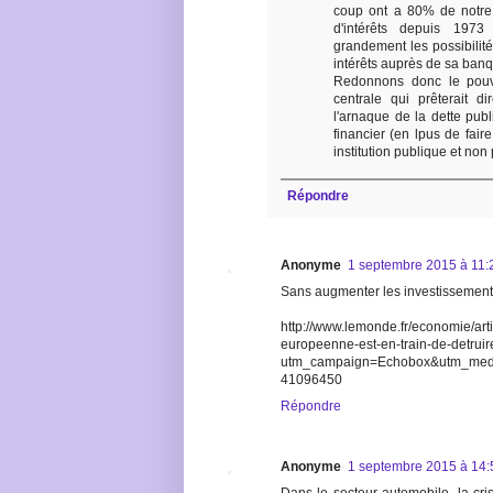
coup ont a 80% de notre 
d'intérêts depuis 1973
grandement les possibilité
intérêts auprès de sa banq
Redonnons donc le pouv
centrale qui prêterait d
l'arnaque de la dette publ
financier (en lpus de fair
institution publique et non
Répondre
Anonyme
1 septembre 2015 à 11:
Sans augmenter les investissements 
http://www.lemonde.fr/economie/arti
europeenne-est-en-train-de-detrui
utm_campaign=Echobox&utm_mediu
41096450
Répondre
Anonyme
1 septembre 2015 à 14: