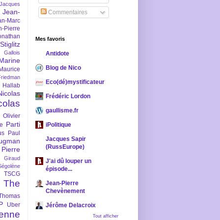
-Jacques
Jean-
Commentaires
an-Marc
n-Pierre
onathan
Mes favoris
iglitz
 Gallois
Antidote
Marine
Blog de Nico
Maurice
iedman
Eco(dé)mystificateur
 Hallab
Nicolas
Frédéric Lordon
colas
gaullisme.fr
Olivier
Parti
ne
iPolitique
us
Paul
Jacques Sapir
ugman
(RussEurope)
Pierre
l Giraud
J'ai dû louper un
Ségolène
épisode...
TSCG
The
Jean-Pierre
Chevènement
Thomas
P
Uber
Jérôme Delacroix
enne
Tout afficher