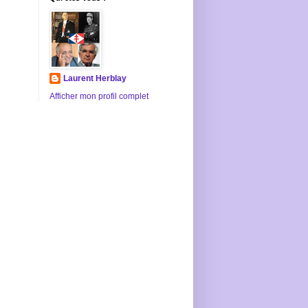
Laurent Herblay
Afficher mon profil complet