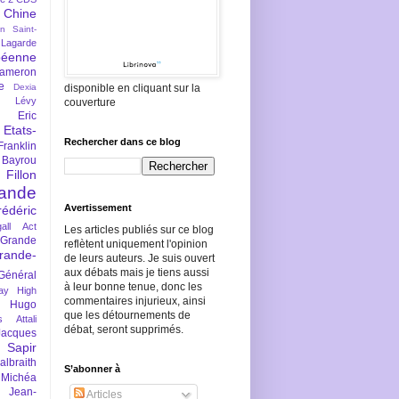
Chine
an Saint-
Lagarde
péenne
ameron
e
Dexia
disponible en cliquant sur la
 Lévy
couverture
Eric
Etats-
Rechercher dans ce blog
Franklin
 Bayrou
llon
lande
Avertissement
rédéric
all Act
Les articles publiés sur ce blog
Grande
reflètent uniquement l'opinion
rande-
de leurs auteurs. Je suis ouvert
aux débats mais je tiens aussi
Général
à leur bonne tenue, donc les
ay
High
commentaires injurieux, ainsi
Hugo
que les détournements de
s Attali
débat, seront supprimés.
Jacques
 Sapir
braith
S’abonner à
 Michéa
Jean-
Articles