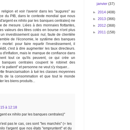
janvier
(37)
religion et voir l'avenir dans les "augures" au
►
2014
(408)
ance du PIB, dans le contexte mondial que nous
►
2013
(366)
'argent ex nihilo par les banques centrales) ne
le de mesure. Liées à des monnaies flottantes,
►
2012
(368)
les valeurs des titres cotés en bourse n'ont plus
►
2011
(158)
r un investissement quasi nul, faute de clientèle
ensemble de l'économie, le système des banques
ortel: pour faire repartir l'investissement, il
dit, c'est à dire augmenter les taux directeurs.
 peu d'inflation, mais le manque de confiance dans
nent tout ce qu'ils peuvent, ce qui crée un
s banques centrales coupent le robinet des
r le patient" et personne ne veut s'y risquer...
tte financiarisation à tué les classes moyennes
ents de la consommation et que tout le monde
r les biens produits...
15 à 12:18
gent ex nihilo par les banques centrales)"
'est pas le cas, ces sont "les marchés" (= les
ilo l'argent que nos états "empruntent" et du