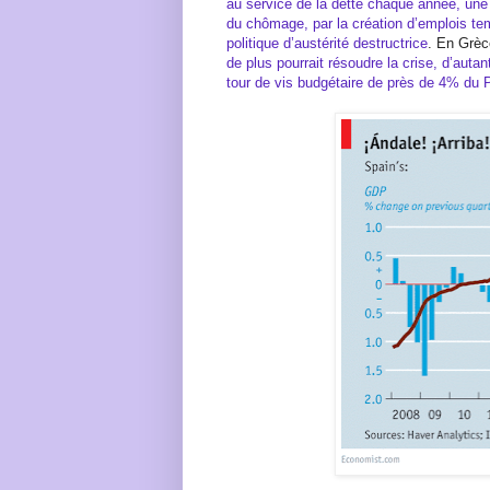
au service de la dette chaque année, une 
du chômage, par la création d’emplois te
politique d’austérité destructrice
. En Grè
de plus pourrait résoudre la crise, d’auta
tour de vis budgétaire de près de 4% du P