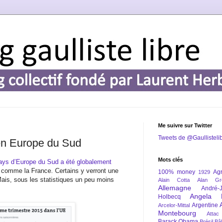
Me suivre sur Twitter
Tweets de @Gaullisteli
e en Europe du Sud
Mots clés
ays d’Europe du Sud a été globalement
 comme la France. Certains y verront une
100% money
Agr
1929
ais, sous les statistiques un peu moins
Alain Cotta
Alan Gr
Allemagne
André-
Angela 
Holbecq
Argentine
Arcelor-Mittal
Montebourg
Attac
Barack Obama
Brésil
Bâl