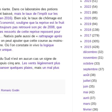
►
2023
(51)
►
2022
(54)
s riante. Dans ce laboratoire des potions
►
2021
(88)
nt baissé,
mais le taux de l’impôt sur les
en 2016).
Bien sûr, le taux de chômage est
►
2020
(95)
Economist
, souligne que la reprise est le fruit
►
2019
(94)
 toujours pas retrouvé son pic de 2008, que
►
2018
(138)
es ressorts de cette reprise reposent pour
►
2017
(279)
… Natixis parle aussi de «
rattrapage après
, on peut ajouter que cette course au moins-
►
2016
(305)
re. Où l’on constate in vivo
la logique
▼
2015
(428)
e unique
.
décembre
(32)
novembre
(31)
e du Sud n’est en aucun cas un signe de
epuis cinq ans.
Les vents légèrement plus
octobre
(33)
 panser quelques plaies
, mais
un mal plus
septembre
(37)
août
(38)
juillet
(35)
juin
(35)
,
Romaric Godin
mai
(42)
avril
(37)
mars
(35)
février
(36)