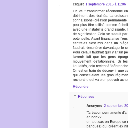
cliquet
1 septembre 2015 à 11:06
On veut transformer l'économie en 
détriment des réalités. La croiss
connaissons (création permanente d
peu plus être utilisé comme échel
avec une instabilité grandissante, 
de signification Cela se traduit pa
potentielle. Ayant financiarisé l'
centrales s'est mis dans un piège m
faudrait rémunérer davantage le cré
Pour cela, il faudrait qu'il y ait un
l'avenir fait que les gens éparg
mouvement déflationniste. Si le
liquidités, cela revient à "débranche
On est en train de découvrir que ce
qui constituaient les gros régim
recherche qui va bien pouvoir achete
Répondre
Réponses
Anonyme
2 septembre 20
"(création permanente d'ar
ah bon??
en tout cas en Europe ce n
banques) qui crèent ex nih