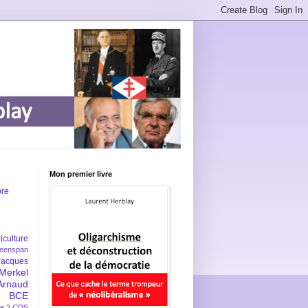
Mon premier livre
bre
iculture
eenspan
Jacques
Merkel
Arnaud
BCE
e 2
CDS