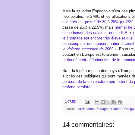
Mais la situation Espagnole n’est pas plu
néolibérales, le SMIC et les allocations o
sociétés est passé de 30 à 28% (et 25% 
passé de 26,3 à 22,5%, mais
même
The 
d’une baisse des salaires, que le PIB n’a
le chômage est encore très élevé et que l
beaucoup sur une consommation à crédit
la violente récession de 2009
». En outre
coûtant en Europe est totalement suicidai
profondément déflationniste de la monnai
Bref, la légère reprise des pays d’Europ
succès des politiques qui sont menées d
porteurs de la conjoncture permettent de
profond persiste
.
à
07:55
Libellés :
croissance
,
Espagne
,
Grèce
,
Portugal
14 commentaires: