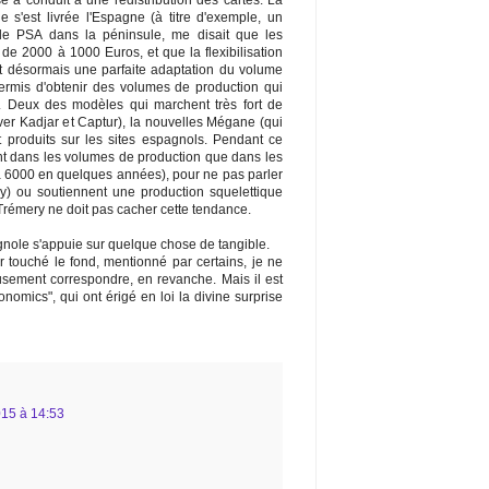
e a conduit à une redistribution des cartes. La
e s'est livrée l'Espagne (à titre d'exemple, un
de PSA dans la péninsule, me disait que les
 de 2000 à 1000 Euros, et que la flexibilisation
nt désormais une parfaite adaptation du volume
ermis d'obtenir des volumes de production qui
 Deux des modèles qui marchent très fort de
er Kadjar et Captur), la nouvelles Mégane (qui
t produits sur les sites espagnols. Pendant ce
ant dans les volumes de production que dans les
à 6000 en quelques années), pour ne pas parler
y) ou soutiennent une production squelettique
 Trémery ne doit pas cacher cette tendance.
gnole s'appuie sur quelque chose de tangible.
 touché le fond, mentionné par certains, je ne
usement correspondre, en revanche. Mais il est
onomics", qui ont érigé en loi la divine surprise
15 à 14:53