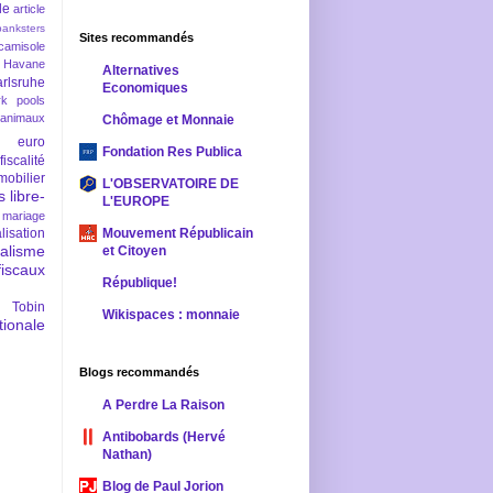
le
article
banksters
Sites recommandés
camisole
 Havane
Alternatives
rlsruhe
Economiques
rk pools
 animaux
Chômage et Monnaie
euro
Fondation Res Publica
fiscalité
mobilier
L'OBSERVATOIRE DE
s
libre-
L'EUROPE
mariage
lisation
Mouvement Républicain
ralisme
et Citoyen
scaux
République!
 Tobin
Wikispaces : monnaie
ionale
Blogs recommandés
A Perdre La Raison
Antibobards (Hervé
Nathan)
Blog de Paul Jorion