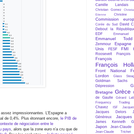
Camille Landais
Christian Gomez
Christi
Christine 
Etienne
Commission euro
David C
Corée du Sud
Debout la Républiqu
EDF
Emmanuel
Emmanuel Todd
Espagne
Zemmour
Unis
FMI
FESF
Roosevelt
François
François Fi
François Hol
Front National
F
Lordon
Glass Steag
Goldman Sachs
G
Dépression
Grèce
Bretagne
de Gaulle
Gérard Laf
Frequency Trading
Chavez
ISF
Jacque
Jacques Delors
 assez impressionnantes. L’Espagne a
Jacques
Généreux
gal de 0,4%. Plus étonnant encore,
le PIB de
James Kenneth Gal
ontexte de négociation entre le
Japon
Jean-Claude
du pays
, alors que la zone euro n’a cru que de
Jean-Claude Trichet