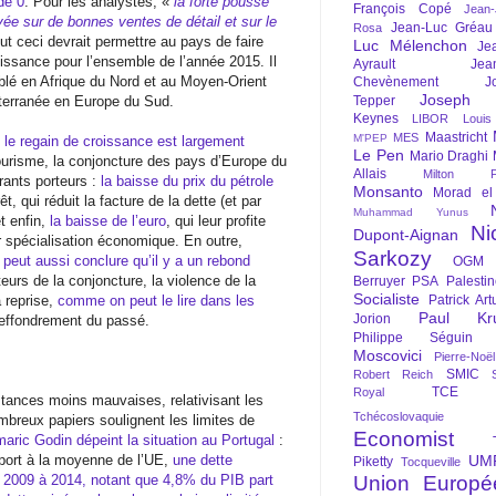
de 0
. Pour les analystes, «
la forte poussé
François Copé
Jean
ée sur de bonnes ventes de détail et sur le
Jean-Luc Gréau
Rosa
ut ceci devrait permettre au pays de faire
Luc Mélenchon
Je
issance pour l’ensemble de l’année 2015. Il
Ayrault
Jea
ublé en Afrique du Nord et au Moyen-Orient
Chevènement
J
Joseph St
iterranée en Europe du Sud.
Tepper
Keynes
LIBOR
Louis
Maastricht
MES
M'PEP
e
le regain de croissance est largement
Le Pen
Mario Draghi
ourisme, la conjoncture des pays d’Europe du
Allais
Milton Fr
rants porteurs :
la baisse du prix du pétrole
Monsanto
Morad el
êt, qui réduit la facture de la dette (et par
Muhammad Yunus
et enfin,
la baisse de l’euro
, qui leur profite
Ni
Dupont-Aignan
r spécialisation économique. En outre,
Sarkozy
 peut aussi conclure qu’il y a un rebond
OGM
rteurs de la conjoncture, la violence de la
Berruyer
PSA
Palesti
Socialiste
a reprise,
comme on peut le lire dans les
Patrick Art
Paul Kr
Jorion
l’effondrement du passé.
Philippe Séguin
Moscovici
Pierre-Noë
SMIC
Robert Reich
TCE
Royal
stances moins mauvaises, relativisant les
Tchécoslovaquie
ombreux papiers soulignent les limites de
Economist
maric Godin dépeint la situation au Portugal
:
pport à la moyenne de l’UE,
une dette
UM
Piketty
Tocqueville
2009 à 2014, notant que 4,8% du PIB part
Union Europé