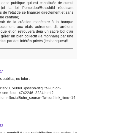
dette publique qui est constituée de cumul
 (et la loi Pompidou/Rotschild réduisant
s de l'état de se financer directement et sans
ue centrale).
oir de la création monétaire à la banque
irectement aux états autrement dit arrêtons
ique et on retrouvera déjà un sacré bol d'air
e gérer un bien collectif (la monnaie) par une
 plus par des intérêts privés (les banques)!!
27
publics, no futur :
cle/2015/09/01/joseph-stiglitz-l-union-
re-son-futur_4742246_3234.html?
m=Social&utm_source=Twitter#link_time=14
53