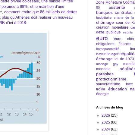
dette privée colossale, une baisse limitée
Zone Monétaire Optima
mporaires à 89%, et le maintien d’une
austérité
50
ce,
comment croire que 86 milliards de dettes
banques centrales
nt plus qu’Athènes doit réaliser un nouveau
budgétaire
charte de la
chômage
IB d’ici à 2018
.
cour de Ka
création monétaire
da
dette publique
esprits
euro
euro cher
obligations
finance
im
homoparentalité
inégalité
institut Bruegel
échange
loi de 1973
mondia
mariage gay
néolibé
monnaie
parasites fi
protectionnisme
souverainisme
taxe
éducation nat
troïka
énergie
Archives du blog
►
2026
(25)
►
2025
(66)
►
2024
(62)