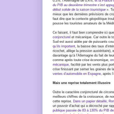
0,3%, l’Allemagne de 0,4%,
et la France 
du PIB au deuxième trimestre s’est appuy
début solide de la saison touristique
». To
mieux que les dernières prévisions de cro
faut dire que le contexte géopolitique tro
pousse les touristes amateurs de la Méd
Ce faisant, il faut bien comprendre ici qu
conjoncturel
et mécanique. Car outre le t
Sud est aussi aidée par de puissants cou
qu’ils importent
, la baisse des taux d’intér
ricochet, allège la pression austéritaire), 
davantage qu’à l’Allemagne du fait de leu
comme après toute crise économique,
on
mécanique
, facilité par les vents plus po
crise finissant par semer les graines de l
ventes d’automobile en Espagne
, après 
Mais une reprise totalement illusoire
Outre le caractère conjoncturel de circon
meilleurs chiffres de la croissance, de n
cette reprise.
Dans un papier détaillé, Ro
un pouvoir d’achat qui a décroché par ra
publique passée de 83 à 130% du PIB de 