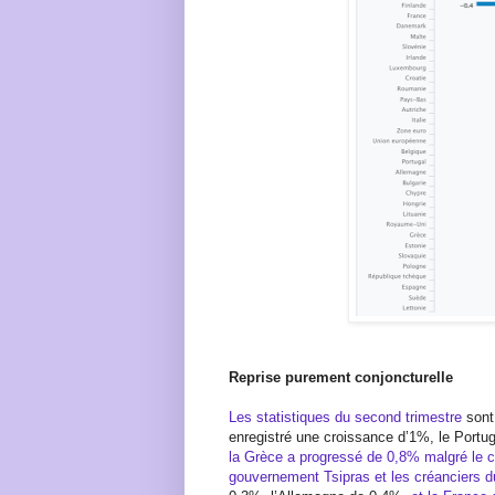
Reprise purement conjoncturelle
Les statistiques du second trimestre
sont
enregistré une croissance d’1%, le Portu
la Grèce a progressé de 0,8% malgré le c
gouvernement Tsipras et les créanciers 