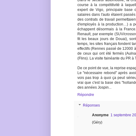
Dans le secteur automobile, la cris
course à la compétitivité à laquell
expert de Vigo, principale base 
salaires dans l'auto étaient passés
des contrats de travail permettaie
d'employés à la production…) a p
échappent désormais à la France.
Renault, par exemple (SUV/crossov
fit les beaux jours de Douai), son
temps, les sites français fondent t
effectifs (Rennes passé de 12000 
de ceux qui ont été fermés (Aulna
(Flins). La visite fainéante du PR à
De ce point de vue, la reprise espa
Le "nécessaire rebond" après avoir
vois pas trop à quoi ça peut série
vrai que c'est la base des "holland
des années Jospin...
Répondre
Réponses
Anonyme
1 septembre 20
(Géry)