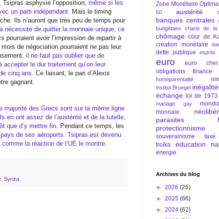
e, Tsipras asphyxie l’opposition,
même si les
Zone Monétaire Optima
vec un parti indépendant
. Mais le timing
austérité
50
banques centrales
tâche. Ils n’auront que très peu de temps pour
a nécessité de quitter la monnaie unique
,
ce
budgétaire
charte de la
chômage
cour de Ka
s pourraient avoir l’impression de repartir à
création monétaire
da
 mois de négociation pourraient ne pas leur
dette publique
esprits
eusement,
il ne faut pas oublier que de
euro
euro cher
accepter le dur traitement qu’on leur
obligations
finance
de cinq ans
. Ce faisant, le pari d’Alexis
im
homoparentalité
être gagnant.
inégalité
institut Bruegel
échange
loi de 1973
mondia
mariage gay
e majorité des Grecs sont sur la même ligne
néolibé
monnaie
ls en ont assez de l’austérité et de la tutelle,
parasites fi
ôt que d’y mettre fin
. Pendant ce temps, les
protectionnisme
e pays de ses aéroports
.
Tsipras est devenu
souverainisme
taxe
,
comme la réaction de l’UE le montre
.
éducation nat
troïka
énergie
Archives du blog
e
,
Syriza
►
2026
(25)
►
2025
(66)
►
2024
(62)