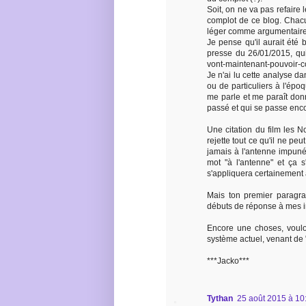
Soit, on ne va pas refaire 
complot de ce blog. Chacu
léger comme argumentaire
Je pense qu'il aurait été
presse du 26/01/2015, qui
vont-maintenant-pouvoir-co
Je n'ai lu cette analyse da
ou de particuliers à l'époq
me parle et me paraît donn
passé et qui se passe enco
Une citation du film les 
rejette tout ce qu'il ne pe
jamais à l'antenne impuné
mot "à l'antenne" et ça s
s'appliquera certainemen
Mais ton premier paragr
débuts de réponse à mes i
Encore une choses, voul
système actuel, venant de 
***Jacko***
Tythan
25 août 2015 à 10