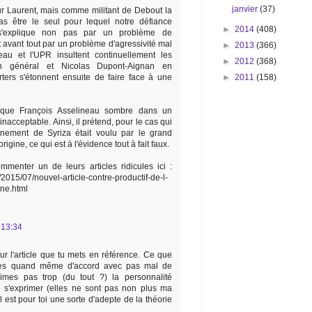
janvier
(37)
r Laurent, mais comme militant de Debout la
as être le seul pour lequel notre défiance
►
2014
(408)
s'explique non pas par un problème de
 avant tout par un problème d'agressivité mal
►
2013
(366)
eau et l'UPR insultent continuellement les
►
2012
(368)
en général et Nicolas Dupont-Aignan en
►
2011
(158)
orters s'étonnent ensuite de faire face à une
ir que François Asselineau sombre dans un
inacceptable. Ainsi, il prétend, pour le cas qui
ènement de Syriza était voulu par le grand
gine, ce qui est à l'évidence tout à fait faux.
menter un de leurs articles ridicules ici :
/2015/07/nouvel-article-contre-productif-de-l-
ine.html
 13:34
ur l'article que tu mets en référence. Ce que
tu es quand même d'accord avec pas mal de
imes pas trop (du tout ?) la personnalité
e s'exprimer (elles ne sont pas non plus ma
il est pour toi une sorte d'adepte de la théorie