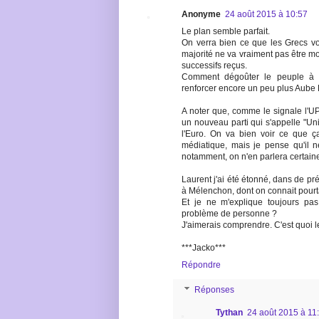
Anonyme
24 août 2015 à 10:57
Le plan semble parfait.
On verra bien ce que les Grecs vo
majorité ne va vraiment pas être mot
successifs reçus.
Comment dégoûter le peuple à l
renforcer encore un peu plus Aube D
A noter que, comme le signale l'U
un nouveau parti qui s'appelle "Uni
l'Euro. On va bien voir ce que ç
médiatique, mais je pense qu'il ne
notamment, on n'en parlera certain
Laurent j'ai été étonné, dans de pré
à Mélenchon, dont on connait pourt
Et je ne m'explique toujours pas
problème de personne ?
J'aimerais comprendre. C'est quoi l
***Jacko***
Répondre
Réponses
Tythan
24 août 2015 à 11