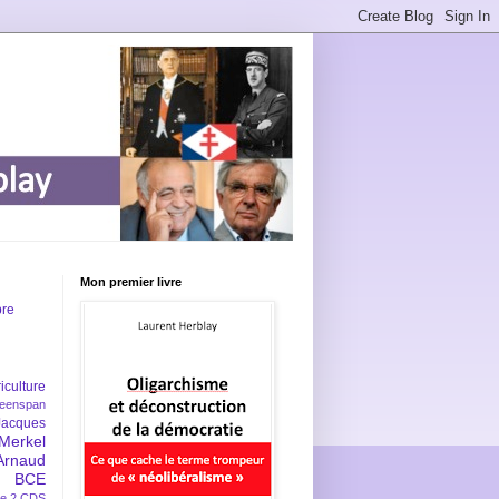
Mon premier livre
bre
iculture
eenspan
Jacques
Merkel
Arnaud
BCE
e 2
CDS