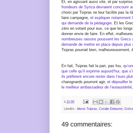
Et, en agissant aussi vite, et par surpris
frondeurs de Syriza devraient concourir a
choisi par Tsipras ne leur facilite pas la 
faire campagne,
et expliquer notamment l
qui demande de la pédagogie
. Et les Grec
zéro en votant pour eux, ce que les longs
donner envie de faire. En effet, malheur
nombreuses raisons poussent les Grecs à 
demande de mettre en place depuis plus 
Tsipras pourrait bien, malheureusement, 
En fait, Tsipras fait la pari, pas fou,
qu’un
que celle qu’il exprime aujourd’hui, que s’i
ils préfèrent encore rester dans l’euro plut
charognards pourront agir,
et dépouiller l
le meilleur ambassadeur de l’euraustérité
à
11:00
Libellés :
Alexis Tsipras
,
Coralie Delaume
,
Grèc
49 commentaires: