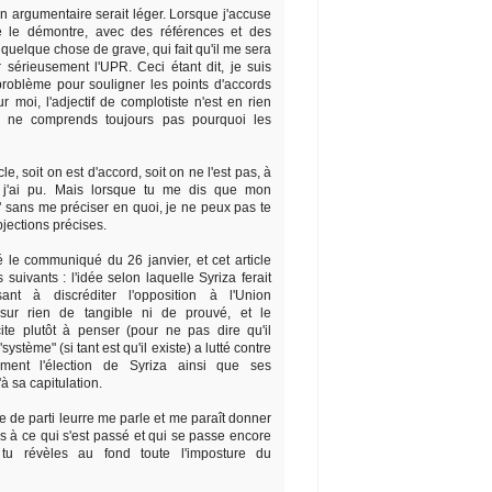
n argumentaire serait léger. Lorsque j'accuse
e le démontre, avec des références et des
quelque chose de grave, qui fait qu'il me sera
er sérieusement l'UPR. Ceci étant dit, je suis
roblème pour souligner les points d'accords
r moi, l'adjectif de complotiste n'est en rien
 je ne comprends toujours pas pourquoi les
e, soit on est d'accord, soit on ne l'est pas, à
ue j'ai pu. Mais lorsque tu me dis que mon
" sans me préciser en quoi, je ne peux pas te
jections précises.
 le communiqué du 26 janvier, et cet article
 suivants : l'idée selon laquelle Syriza ferait
ant à discréditer l'opposition à l'Union
ur rien de tangible ni de prouvé, et le
ite plutôt à penser (pour ne pas dire qu'il
système" (si tant est qu'il existe) a lutté contre
ement l'élection de Syriza ainsi que ses
'à sa capitulation.
e de parti leurre me parle et me paraît donner
s à ce qui s'est passé et qui se passe encore
 tu révèles au fond toute l'imposture du