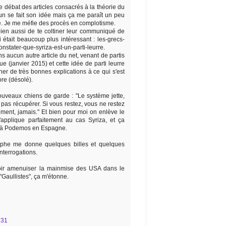
le débat des articles consacrés à la théorie du
n se fait son idée mais ça me paraît un peu
. Je me méfie des procès en complotisme.
 bien aussi de te coltiner leur communiqué de
 était beaucoup plus intéressant : les-grecs-
nstater-que-syriza-est-un-parti-leurre.
ns aucun autre article du net, venant de partis
ue (janvier 2015) et cette idée de parti leurre
er de très bonnes explications à ce qui s'est
re (désolé).
Nouveaux chiens de garde : "Le système jette,
ut pas récupérer. Si vous restez, vous ne restez
ment, jamais." Et bien pour moi on enlève le
'applique parfaitement au cas Syriza, et ça
t à Podemos en Espagne.
aphe me donne quelques billes et quelques
nterrogations.
oir amenuiser la mainmise des USA dans le
"Gaullistes", ça m'étonne.
:31