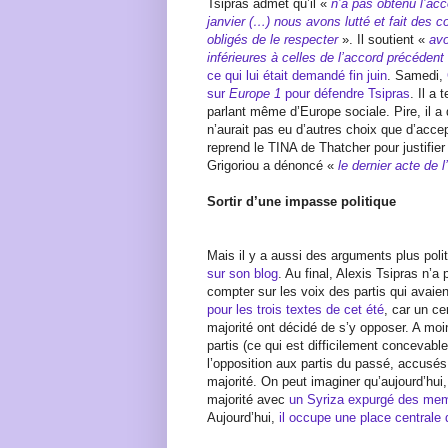
Tsipras admet qu’il «
n’a pas obtenu l’acco
janvier (…) nous avons lutté et fait des
obligés de le respecter
». Il soutient «
avo
inférieures à celles de l’accord précédent
ce qui lui était demandé fin juin
. Samedi,
sur
Europe 1
pour défendre Tsipras
. Il a
parlant même d’Europe sociale. Pire, il a
n’aurait pas eu d’autres choix que d’acce
reprend le TINA de Thatcher pour justifier
Grigoriou a dénoncé «
le dernier acte de 
Sortir d’une impasse politique
Mais il y a aussi des arguments plus poli
sur son blog
. Au final, Alexis Tsipras n’a 
compter sur les voix des partis qui ava
pour les trois textes de cet été
, car un c
majorité ont décidé de s’y opposer. A moi
partis (ce qui est difficilement concevabl
l’opposition aux partis du passé, accusés
majorité. On peut imaginer qu’aujourd’hui
majorité avec
un Syriza expurgé des m
Aujourd’hui,
il occupe une place centrale 