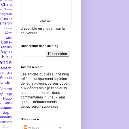
Chine
an Saint-
Lagarde
péenne
ameron
e
Dexia
disponible en cliquant sur la
 Lévy
couverture
Eric
Etats-
Rechercher dans ce blog
Franklin
 Bayrou
llon
lande
Avertissement
rédéric
all Act
Les articles publiés sur ce blog
Grande
reflètent uniquement l'opinion
rande-
de leurs auteurs. Je suis ouvert
aux débats mais je tiens aussi
Général
à leur bonne tenue, donc les
ay
High
commentaires injurieux, ainsi
Hugo
que les détournements de
s Attali
débat, seront supprimés.
Jacques
 Sapir
braith
S’abonner à
 Michéa
Jean-
Articles