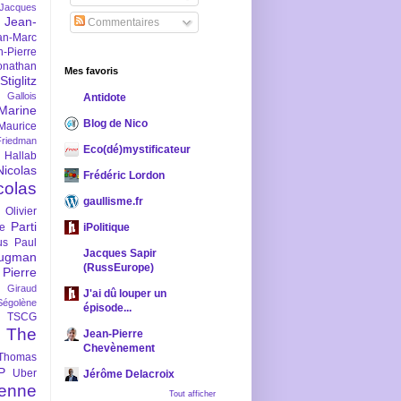
-Jacques
Jean-
Commentaires
an-Marc
n-Pierre
onathan
Mes favoris
iglitz
 Gallois
Antidote
Marine
Blog de Nico
Maurice
iedman
Eco(dé)mystificateur
 Hallab
Nicolas
Frédéric Lordon
colas
gaullisme.fr
Olivier
Parti
ne
iPolitique
us
Paul
Jacques Sapir
ugman
(RussEurope)
Pierre
l Giraud
J'ai dû louper un
Ségolène
épisode...
TSCG
The
Jean-Pierre
Chevènement
Thomas
P
Uber
Jérôme Delacroix
enne
Tout afficher