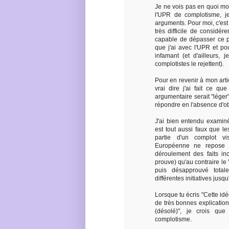
Je ne vois pas en quoi mo
l'UPR de complotisme, j
arguments. Pour moi, c'est 
très difficile de considér
capable de dépasser ce p
que j'ai avec l'UPR et pou
infamant (et d'ailleurs,
complotistes le rejettent).
Pour en revenir à mon articl
vrai dire j'ai fait ce q
argumentaire serait "léger
répondre en l'absence d'ob
J'ai bien entendu examiné
est tout aussi faux que les
partie d'un complot vis
Européenne ne repose s
déroulement des faits inc
prouve) qu'au contraire le "
puis désapprouvé total
différentes initiatives jusqu
Lorsque tu écris "Cette idé
de très bonnes explication
(désolé)", je crois que
complotisme.