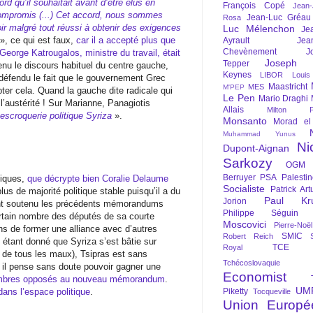
rd qu’il souhaitait avant d’être élus en
François Copé
Jean
 compromis (...) Cet accord, nous sommes
Jean-Luc Gréau
Rosa
ir malgré tout réussi à obtenir des exigences
Luc Mélenchon
Je
», ce qui est faux,
car il a accepté plus que
Ayrault
Jea
Chevènement
J
George Katrougalos, ministre du travail, était
Joseph St
Tepper
 tenu le discours habituel du centre gauche,
Keynes
LIBOR
Louis
 défendu le fait que le gouvernement Grec
Maastricht
MES
M'PEP
pter cela. Quand la gauche dite radicale qui
Le Pen
Mario Draghi
 l’austérité ! Sur Marianne, Panagiotis
Allais
Milton Fr
l’escroquerie politique Syriza
».
Monsanto
Morad el
Muhammad Yunus
Ni
Dupont-Aignan
Sarkozy
OGM
Berruyer
PSA
Palesti
tiques,
que décrypte bien Coralie Delaume
Socialiste
Patrick Art
plus de majorité politique stable puisqu’il a du
Paul Kr
Jorion
ient soutenu les précédents mémorandums
Philippe Séguin
ertain nombre des députés de sa courte
Moscovici
Pierre-Noë
ns de former une alliance avec d’autres
SMIC
Robert Reich
e étant donné que Syriza s’est bâtie sur
TCE
Royal
 de tous les maux), Tsipras est sans
Tchécoslovaquie
, il pense sans doute pouvoir gagner une
Economist
embres opposés au nouveau mémorandum
.
UM
dans l’espace politique
.
Piketty
Tocqueville
Union Europé