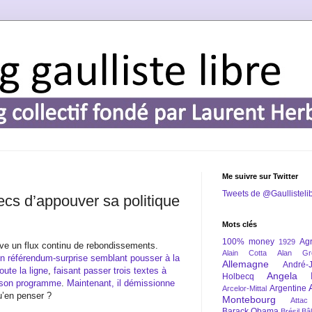
Me suivre sur Twitter
Tweets de @Gaullisteli
cs d’appouver sa politique
Mots clés
100% money
Agr
1929
rve un flux continu de rebondissements.
Alain Cotta
Alan Gr
un référendum-surprise semblant pousser à la
Allemagne
André-
oute la ligne
,
faisant passer trois textes à
Angela 
Holbecq
c son programme
.
Maintenant, il démissionne
Argentine
Arcelor-Mittal
u’en penser ?
Montebourg
Attac
Barack Obama
Brésil
Bâl