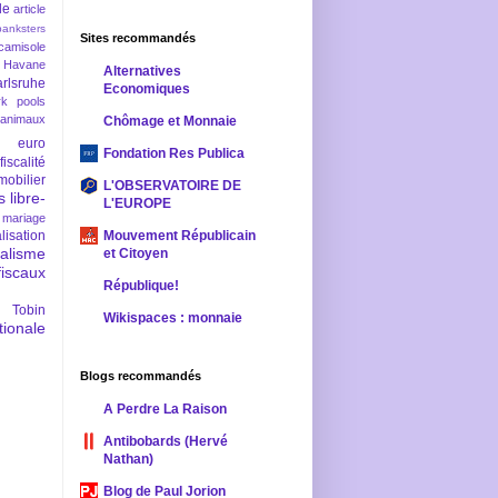
le
article
banksters
Sites recommandés
camisole
 Havane
Alternatives
rlsruhe
Economiques
rk pools
 animaux
Chômage et Monnaie
euro
Fondation Res Publica
fiscalité
mobilier
L'OBSERVATOIRE DE
s
libre-
L'EUROPE
mariage
lisation
Mouvement Républicain
ralisme
et Citoyen
scaux
République!
 Tobin
Wikispaces : monnaie
ionale
Blogs recommandés
A Perdre La Raison
Antibobards (Hervé
Nathan)
Blog de Paul Jorion