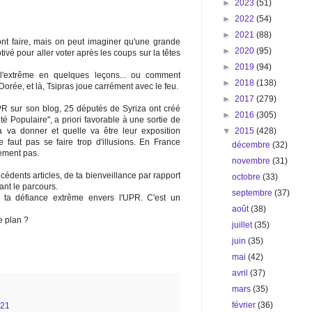
►
2023
(51)
►
2022
(54)
►
2021
(88)
nt faire, mais on peut imaginer qu'une grande
►
2020
(95)
ivé pour aller voter après les coups sur la têtes
►
2019
(94)
'extrême en quelques leçons... ou comment
►
2018
(138)
orée, et là, Tsipras joue carrément avec le feu.
►
2017
(279)
PR sur son blog, 25 députés de Syriza ont créé
►
2016
(305)
té Populaire", a priori favorable à une sortie de
▼
2015
(428)
a va donner et quelle va être leur exposition
 faut pas se faire trop d'illusions. En France
décembre
(32)
ement pas.
novembre
(31)
cédents articles, de ta bienveillance par rapport
octobre
(33)
ant le parcours.
septembre
(37)
 ta défiance extrême envers l'UPR. C'est un
août
(38)
e plan ?
juillet
(35)
juin
(35)
mai
(42)
avril
(37)
mars
(35)
février
(36)
:21