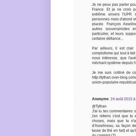
Je ne peux pas parler pou
France. Et je ne crois p
extrême envers l'UPR 
personnes mais d'abord et
placée. François Asselin
autres souverainistes 
particulier, et leurs supp
certaine défiance...
Par ailleurs, il est cla
complotisme qui tout à fait 
nous intéresse, que l'av
méchant système depuis l'ori
Je me suis coltiné de com
http://tythan.over-blog.com
union-populaire-republica
Anonyme
24 août 2015 à
@Tythan
J'ai lu tes commentaires s
j'en retiens c'est que 
choses, mais que tu n'a
d'Asselineau, sa façon d
tasse de thé en fait) et qu'
du complot (?).