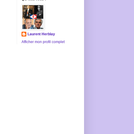
Laurent Herblay
Afficher mon profil complet