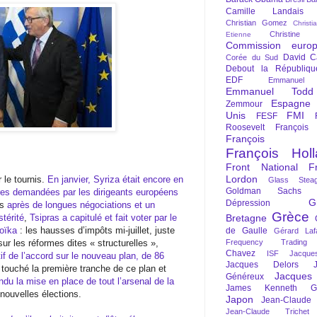
Camille Landais
Christian Gomez
Christi
Christine 
Etienne
Commission euro
David C
Corée du Sud
Debout la Républiqu
EDF
Emmanuel
Emmanuel Todd
Espagne
Zemmour
Unis
FMI
FESF
Roosevelt
François
François Fi
François Hol
Front National
F
Lordon
 le tournis.
En janvier, Syriza était encore en
Glass Steag
Goldman Sachs
aires demandées par les dirigeants européens
G
Dépression
is
après de longues négociations et un
Grèce
térité
,
Tsipras a capitulé et fait voter par le
Bretagne
roïka
: les hausses d’impôts mi-juillet, juste
de Gaulle
Gérard Laf
sur les réformes dites « structurelles »,
Frequency Trading
Chavez
ISF
Jacque
itif de l’accord sur le nouveau plan, de 86
Jacques Delors
 touché la première tranche de ce plan et
Jacques
Généreux
ndu la mise en place de tout l’arsenal de la
James Kenneth Gal
nouvelles élections.
Japon
Jean-Claude
Jean-Claude Trichet