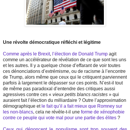
Une révolte démocratique réfléchi et légitime
Comme après le Brexit
,
l’élection de Donald Trump
agit
comme un accélérateur de révélation de ce que sont les uns
et les autres. Il y a quelque chose d’effarant de voir toutes
ces dénonciations d’extrémisme, ou de racisme à l’encontre
de Trump, alors même que ceux qui le critiquent parviennent
parfois à largement le dépasser sur ces points. N’est-il tout
de même pas paradoxal d’entendre des critiques aussi
agressives contre ces «
vieux petits blancs racistes
» qui
auraient fait l’élection du milliardaire ? Outre l’approximation
démographique et
le fait qu’il a fait mieux que Romney sur
les non-blancs
, cela ne révèle-t-il une
forme de xénophobie
contre ce peuple qui vote mal pour une partie des élites
?
Ceux qui dénoncent le populisme sont trop souvent des