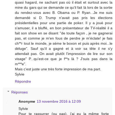
quasi hagard, ne sachant pas où il était et surtout avec la
mine du gars qui se demande ce qu'il fait là lors de la sortie
du rendez-vous avec B. Obama ou P. Ryan...Je me suis
demandé si D. Trump n'avait pas pris les élections
présidentielles pour une partie de poker. Il y a joué pour
s'amuser, il a bluffé, en bon présentateur de TV-réalité il a
fait son show en se disant "de toute façon , je ne gagnerai
pas, et comme je m'en fous de perdre je m'éclate! je fais
ch**r tout le monde, je sème le boxon et puis après moi...le
déluge". Sauf qu'il a gagné et à voir sa tête il ne s'y
attendait pas. On avait plutôt l'impression de lire sur son
visage" P...qu'est-ce que je f**s là ? J'suis pas dans la
m***e".
Mais c'est juste une très forte impression de ma part.
Sylvie
Répondre
Réponses
Anonyme
13 novembre 2016 à 12:09
Sylvie
Pour te rassurrer (ou pas), j'ai eu la même forte