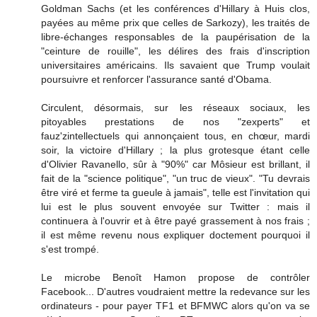
Goldman Sachs (et les conférences d'Hillary à Huis clos,
payées au même prix que celles de Sarkozy), les traités de
libre-échanges responsables de la paupérisation de la
"ceinture de rouille", les délires des frais d'inscription
universitaires américains. Ils savaient que Trump voulait
poursuivre et renforcer l'assurance santé d'Obama.
Circulent, désormais, sur les réseaux sociaux, les
pitoyables prestations de nos "zexperts" et
fauz'zintellectuels qui annonçaient tous, en chœur, mardi
soir, la victoire d'Hillary ; la plus grotesque étant celle
d'Olivier Ravanello, sûr à "90%" car Môsieur est brillant, il
fait de la "science politique", "un truc de vieux". "Tu devrais
être viré et ferme ta gueule à jamais", telle est l'invitation qui
lui est le plus souvent envoyée sur Twitter : mais il
continuera à l'ouvrir et à être payé grassement à nos frais ;
il est même revenu nous expliquer doctement pourquoi il
s'est trompé.
Le microbe Benoît Hamon propose de contrôler
Facebook... D'autres voudraient mettre la redevance sur les
ordinateurs - pour payer TF1 et BFMWC alors qu'on va se