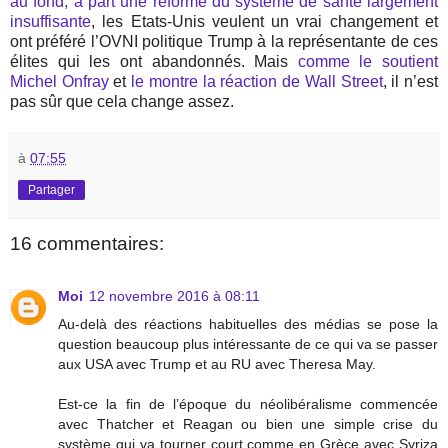
au fond, à part une réforme du système de santé largement
insuffisante
, les Etats-Unis veulent un vrai changement et
ont préféré l’OVNI politique Trump à la représentante de ces
élites qui les ont abandonnés. Mais
comme le soutient
Michel Onfray
et
le montre la réaction de Wall Street
, il n’est
pas sûr que cela change assez.
à
07:55
Partager
16 commentaires:
Moi
12 novembre 2016 à 08:11
Au-delà des réactions habituelles des médias se pose la
question beaucoup plus intéressante de ce qui va se passer
aux USA avec Trump et au RU avec Theresa May.
Est-ce la fin de l’époque du néolibéralisme commencée
avec Thatcher et Reagan ou bien une simple crise du
système qui va tourner court comme en Grèce avec Syriza