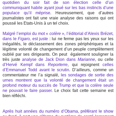
quotidien du soir fait de son élection celle d’un
communiquant habile ayant joué sur les bas instincts d’une
populace qu’il méprise
. Heureusement, que d’autres
journalistes ont fait une vraie analyse des raisons qui ont
poussé les Etats-Unis à un tel choix.
Malgré l’emploi du mot «
colère
», l’éditorial d’Alexis Brézet,
dans le
Figaro,
est juste
: lui ne ferme pas les yeux sur les
inégalités, le déclassement des zones périphériques et la
légitime volonté de changement d’un peuple complètement
oublié par ses dirigeants. On peut
également souligner la
très juste
analyse de Jack Dion dans
Marianne
, ou celle
d’Hervé Kempf dans
Reporterre
, qui rejoignent
celles
d’Emmanuel Todd avant le scrutin
. D’ailleurs, comme un
commentateur me l’a signalé,
les sondages de sortie des
urnes montrent que la volonté de changement était un
profond moteur du succès de Trump et que la colère seule
ne pouvait le faire passer
. Le choix fait cette semaine est
bien réfléchi.
Après huit années du numéro d’Obama, préférant le show