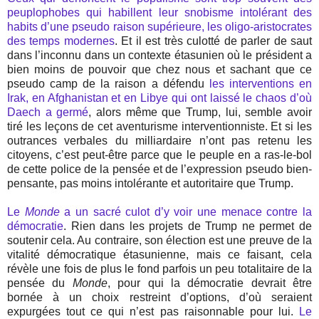
peuplophobes qui habillent leur snobisme intolérant des
habits d’une pseudo raison supérieure, les oligo-aristocrates
des temps modernes
. Et il est très culotté de parler de saut
dans l’inconnu dans un contexte étasunien où le président a
bien moins de pouvoir que chez nous et sachant que ce
pseudo camp de la raison a défendu
les interventions en
Irak, en Afghanistan et en Libye qui ont laissé le chaos d’où
Daech a germé
, alors même que Trump, lui, semble avoir
tiré les leçons de cet aventurisme interventionniste. Et si les
outrances verbales du milliardaire n’ont pas retenu les
citoyens, c’est peut-être parce que le peuple en a ras-le-bol
de cette police de la pensée et de l’expression pseudo bien-
pensante, pas moins intolérante et autoritaire que Trump.
Le
Monde
a un sacré culot d’y voir une menace contre la
démocratie
. Rien dans les projets de Trump ne permet de
soutenir cela. Au contraire, son élection est une preuve de la
vitalité démocratique étasunienne, mais ce faisant, cela
révèle une fois de plus le fond parfois un peu totalitaire de la
pensée du
Monde
, pour qui la démocratie devrait être
bornée à un choix restreint d’options, d’où seraient
expurgées tout ce qui n’est pas raisonnable pour lui.
Le