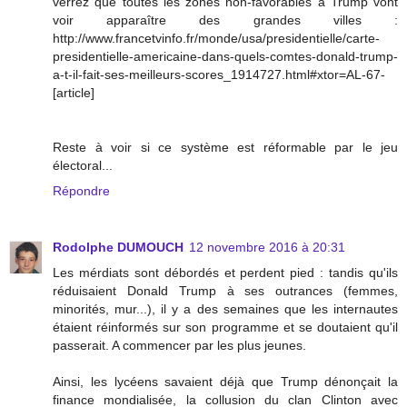
verrez que toutes les zones non-favorables à Trump vont
voir apparaître des grandes villes :
http://www.francetvinfo.fr/monde/usa/presidentielle/carte-
presidentielle-americaine-dans-quels-comtes-donald-trump-
a-t-il-fait-ses-meilleurs-scores_1914727.html#xtor=AL-67-
[article]
Reste à voir si ce système est réformable par le jeu
électoral...
Répondre
Rodolphe DUMOUCH
12 novembre 2016 à 20:31
Les mérdiats sont débordés et perdent pied : tandis qu'ils
réduisaient Donald Trump à ses outrances (femmes,
minorités, mur...), il y a des semaines que les internautes
étaient réinformés sur son programme et se doutaient qu'il
passerait. A commencer par les plus jeunes.
Ainsi, les lycéens savaient déjà que Trump dénonçait la
finance mondialisée, la collusion du clan Clinton avec