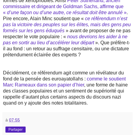
formes de xénophobies. Ainsi
Peter Sutherland, ancien
commissaire et dirigeant de Goldman Sachs, affirme que
«
d’une façon ou d’une autre, ce résultat doit être annulé
»
.
Pire encore, Alain Minc soutient que «
ce référendum n’est
pas la victoire des peuples sur les élites, mais des gens peu
formés sur les gens éduqués
» avant de proposer de ne pas
respecter le vote populaire : «
nous devrions les aider à ne
pas en sortir au lieu d’accélérer leur départ
». Que préfère-t-
il au fond : un retour au suffrage censitaire, ou une dictature
prétendument éclairée des experts ?
Décidément, ce référendum agit comme un révélateur du
fond de la pensée des euroayatollahs :
comme le soutient
Marc Rameaux dans son papier d’hier
, une forme de haine
des classes populaires et un sentiment de supériorité qui
rappelle d’autant plus certains aspects du discours nazi
quand on y ajoute des notes totalitaires.
à
07:55
Partager