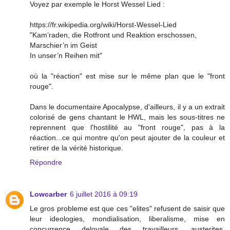
Voyez par exemple le Horst Wessel Lied :
https://fr.wikipedia.org/wiki/Horst-Wessel-Lied
"Kam’raden, die Rotfront und Reaktion erschossen,
Marschier’n im Geist
In unser’n Reihen mit"
où la "réaction" est mise sur le même plan que le "front
rouge".
Dans le documentaire Apocalypse, d'ailleurs, il y a un extrait
colorisé de gens chantant le HWL, mais les sous-titres ne
reprennent que l'hostilité au "front rouge", pas à la
réaction...ce qui montre qu'on peut ajouter de la couleur et
retirer de la vérité historique.
Répondre
Lowcarber
6 juillet 2016 à 09:19
Le gros probleme est que ces "elites" refusent de saisir que
leur ideologies, mondialisation, liberalisme, mise en
concurrence deloyale des travailleurs, austerites,