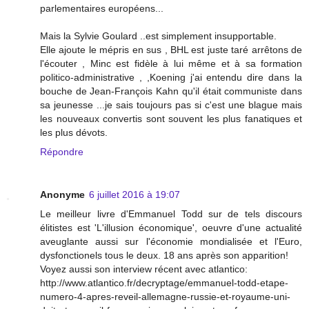
parlementaires européens...
Mais la Sylvie Goulard ..est simplement insupportable.
Elle ajoute le mépris en sus , BHL est juste taré arrêtons de
l'écouter , Minc est fidèle à lui même et à sa formation
politico-administrative , ,Koening j'ai entendu dire dans la
bouche de Jean-François Kahn qu'il était communiste dans
sa jeunesse ...je sais toujours pas si c'est une blague mais
les nouveaux convertis sont souvent les plus fanatiques et
les plus dévots.
Répondre
Anonyme
6 juillet 2016 à 19:07
Le meilleur livre d'Emmanuel Todd sur de tels discours
élitistes est 'L'illusion économique', oeuvre d'une actualité
aveuglante aussi sur l'économie mondialisée et l'Euro,
dysfonctionels tous le deux. 18 ans après son apparition!
Voyez aussi son interview récent avec atlantico:
http://www.atlantico.fr/decryptage/emmanuel-todd-etape-
numero-4-apres-reveil-allemagne-russie-et-royaume-uni-