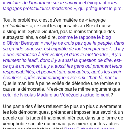
«
victoire de l’ignorance sur le savoir
» et évoquant «
les
langages prétotalitaires modernes
», qui préfigurent le pire
.
Tout le problème, c’est qu’en matière de «
langage
prétotalitaire
», ce sont les opposants au Brexit qui se
distinguent. Sylvie Goulard, pas la moins fanatique des
euroayatollahs, a osé dire,
comme le rapporte le blog
d’Olivier Berruyer, «
moi je ne crois pas que le peuple, dans
sa grande sagesse, est capable de tout comprendre (…) il y
a une interaction à réinventer, et dans le mot ‘leader’, il y a
vraiment ‘to lead’, donc il y a aussi la question de dire, est-
ce qu’à un moment, il y a aussi les gens qui prennent leurs
responsabilités, et peuvent dire aux autres, après les avoir
écoutées, après avoir dialogué avec eux : ‘bah là, non’
»
.
Quelle manière à peine voilée de défendre une remise en
cause la démocratie. N’est-ce pas le même argument que
celui de Nicolas Maduro au Vénézuela actuellemen
t ?
Une partie des élites refusent de plus en plus ouvertement
les lois démocratiques, prétendant imposer leur savoir à un
peuple qu’ils jugent finalement inférieur, dans une forme de
xénophobie sociale qui ne vaut pas mieux que les autres