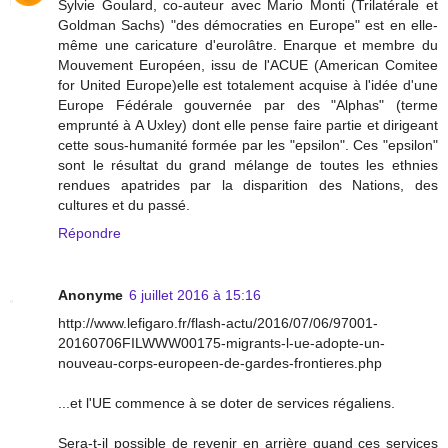
Sylvie Goulard, co-auteur avec Mario Monti (Trilatérale et
Goldman Sachs) "des démocraties en Europe" est en elle-
même une caricature d'eurolâtre. Enarque et membre du
Mouvement Européen, issu de l'ACUE (American Comitee
for United Europe)elle est totalement acquise à l'idée d'une
Europe Fédérale gouvernée par des "Alphas" (terme
emprunté à A Uxley) dont elle pense faire partie et dirigeant
cette sous-humanité formée par les "epsilon". Ces "epsilon"
sont le résultat du grand mélange de toutes les ethnies
rendues apatrides par la disparition des Nations, des
cultures et du passé.
Répondre
Anonyme
6 juillet 2016 à 15:16
http://www.lefigaro.fr/flash-actu/2016/07/06/97001-
20160706FILWWW00175-migrants-l-ue-adopte-un-
nouveau-corps-europeen-de-gardes-frontieres.php
...et l'UE commence à se doter de services régaliens.
Sera-t-il possible de revenir en arrière quand ces services