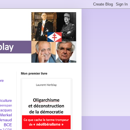
Mon premier livre
bre
iculture
eenspan
Jacques
Merkel
Arnaud
BCE
e 2
CDS