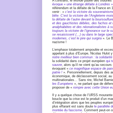
A contrario, le
Monde
publie des tribunes
évoque «
une étrange défaite à Londres
»
référendum et la défaite de la France en 1
venir : «
c’est la victoire du souverainism
bête. C’est la victoire de l’Angleterre mo
la défaite de l’autre devant la boursouflu
et des gauchistes débiles, des fachos et 
analphabètes et des néonationalistes à s
toujours la victoire de l’ignorance sur le s
se resaisissent (…) ou dans le large spect
modernes, c’est le pire qui surgira
». Le 
nazisme !
L’emphase totalement ampoulée et excess
appelant à plus d’Europe, Nicolas Hulot 
notre meilleur bien commun : la solidarit
la solidarité dans ce projet européen
qui t
sauver
, alors qu’il ne vient qu’au secours
évoquant «
ce magnifique espace de paix,
patrie !
». Personnellement, depuis des an
économique, de déclassement social, au s
multinationales… Sans rire, Michel Barnie
les Européens
», ne parlant que de défe
proposer de «
rompre avec cette Union e
Il y a quelque chose de l’URSS mourante 
boucle que la crise est le produit d’un ma
d’intégration alors que les peuples europ
plus effarant est sans doute
le parallèle 
montée du fascisme
. Comment peut-on os