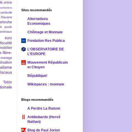
le
article
banksters
Sites recommandés
camisole
 Havane
Alternatives
rlsruhe
Economiques
rk pools
 animaux
Chômage et Monnaie
euro
Fondation Res Publica
fiscalité
mobilier
L'OBSERVATOIRE DE
s
libre-
L'EUROPE
mariage
lisation
Mouvement Républicain
ralisme
et Citoyen
scaux
République!
 Tobin
Wikispaces : monnaie
ionale
Blogs recommandés
A Perdre La Raison
Antibobards (Hervé
Nathan)
Blog de Paul Jorion