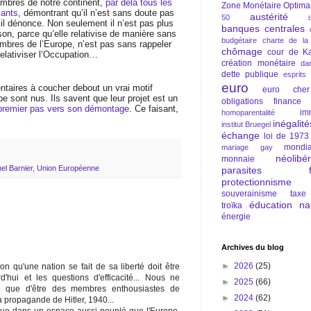
ombres de notre continent,
par delà tous les
Zone Monétaire Optima
sants
, démontrant qu’il n’est sans doute pas
austérité
50
’il dénonce. Non seulement il n’est pas plus
banques centrales
on, parce qu’elle relativise de manière sans
budgétaire
charte de la
ombres de l’Europe, n’est pas sans rappeler
chômage
cour de Ka
relativiser l’Occupation…
création monétaire
da
dette publique
esprits
euro
taires à coucher debout un vrai motif
euro cher
e sont nus. Ils savent que leur projet est un
obligations
finance
 premier pas vers son démontage
. Ce faisant,
im
homoparentalité
inégalité
institut Bruegel
échange
loi de 1973
mondia
mariage gay
néolibé
monnaie
el Barnier
,
Union Européenne
parasites fi
protectionnisme
souverainisme
taxe
éducation nat
troïka
énergie
Archives du blog
►
2026
(25)
n qu'une nation se fait de sa liberté doit être
d'hui et les questions d'efficacité... Nous ne
►
2025
(66)
 que d'être des membres enthousiastes de
►
2024
(62)
a propagande de Hitler, 1940...