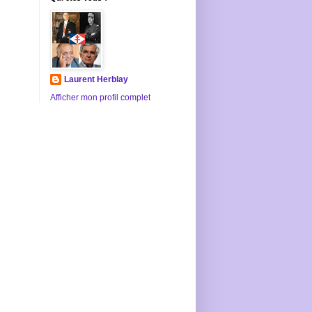
Laurent Herblay
Afficher mon profil complet