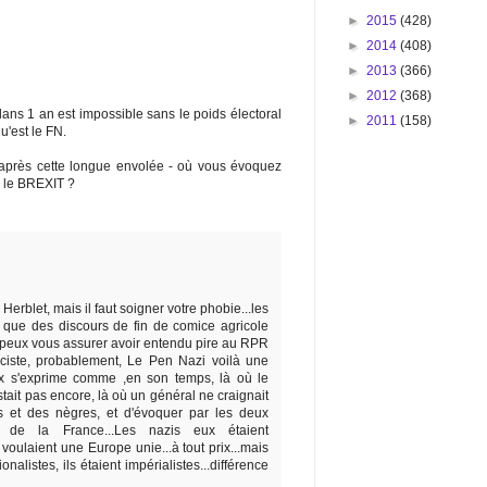
►
2015
(428)
►
2014
(408)
►
2013
(366)
►
2012
(368)
ans 1 an est impossible sans le poids électoral
►
2011
(158)
u'est le FN.
 après cette longue envolée - où vous évoquez
r le BREXIT ?
 Herblet, mais il faut soigner votre phobie...les
 que des discours de fin de comice agricole
je peux vous assurer avoir entendu pire au RPR
ciste, probablement, Le Pen Nazi voilà une
ux s'exprime comme ,en son temps, là où le
stait pas encore, là où un général ne craignait
 et des nègres, et d'évoquer par les deux
on de la France...Les nazis eux étaient
voulaient une Europe unie...à tout prix...mais
onalistes, ils étaient impérialistes...différence