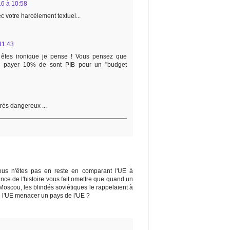
16 à 10:58
c votre harcèlement textuel...
11:43
êtes ironique je pense ! Vous pensez que
de payer 10% de sont PIB pour un "budget
rès dangereux ...
ous n'êtes pas en reste en comparant l'UE à
ce de l'histoire vous fait omettre que quand un
e Moscou, les blindés soviétiques le rappelaient à
e l'UE menacer un pays de l'UE ?