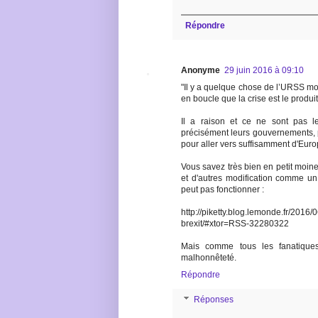
Répondre
Anonyme
29 juin 2016 à 09:10
"Il y a quelque chose de l’URSS mou
en boucle que la crise est le produ
Il a raison et ce ne sont pas l
précisément leurs gouvernements, pa
pour aller vers suffisamment d'Europ
Vous savez très bien en petit moi
et d'autres modification comme u
peut pas fonctionner :
http://piketty.blog.lemonde.fr/2016/
brexit/#xtor=RSS-32280322
Mais comme tous les fanatiques
malhonnêteté.
Répondre
Réponses