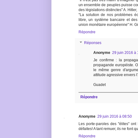
"Il n'est pas très malin d'imagine
un ensemble de peuples puisse con
des législations distinctes" A. Hitler
"La solution de nos problèmes é
libre, un système bancaire et de
union monétaire européenne" H. Göri
Répondre
Réponses
Anonyme
29 juin 2016 à 
Je confirme : la propaga
propagande européiste. O
le même genre d'argumen
attitude agressive envers 
Guadet
Répondre
Anonyme
29 juin 2016 à 08:50
Les porte-paroles des "élites" ont
défaites! A tant remuer, ils ne font
Répondre