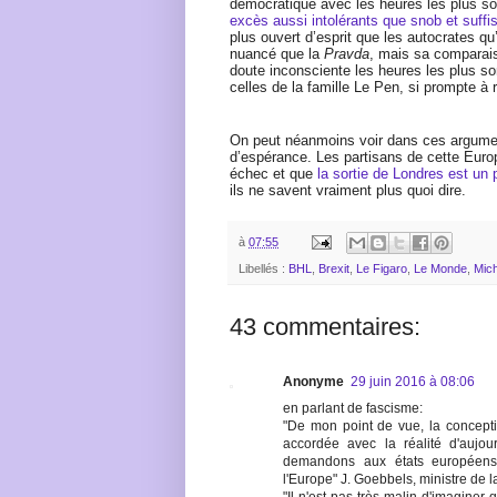
démocratique avec les heures les plus s
excès aussi intolérants que snob et suffi
plus ouvert d’esprit que les autocrates qu
nuancé que la
Pravda
, mais sa comparais
doute inconsciente les heures les plus s
celles de la famille Le Pen, si prompte à 
On peut néanmoins voir dans ces argumen
d’espérance. Les partisans de cette Europ
échec et que
la sortie de Londres est un
ils ne savent vraiment plus quoi dire.
à
07:55
Libellés :
BHL
,
Brexit
,
Le Figaro
,
Le Monde
,
Mich
43 commentaires:
Anonyme
29 juin 2016 à 08:06
en parlant de fascisme:
"De mon point de vue, la conceptio
accordée avec la réalité d'aujour
demandons aux états européens
l'Europe" J. Goebbels, ministre de l