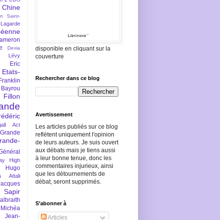
Chine
an Saint-
Lagarde
péenne
ameron
e
Dexia
disponible en cliquant sur la
 Lévy
couverture
Eric
Etats-
Rechercher dans ce blog
Franklin
 Bayrou
llon
lande
Avertissement
rédéric
all Act
Les articles publiés sur ce blog
Grande
reflètent uniquement l'opinion
rande-
de leurs auteurs. Je suis ouvert
aux débats mais je tiens aussi
Général
à leur bonne tenue, donc les
ay
High
commentaires injurieux, ainsi
Hugo
que les détournements de
s Attali
débat, seront supprimés.
Jacques
 Sapir
braith
S’abonner à
 Michéa
Jean-
Articles