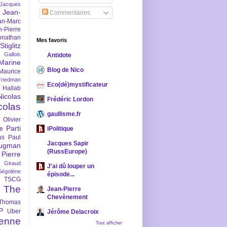
-Jacques
Jean-
Commentaires
an-Marc
n-Pierre
onathan
Mes favoris
iglitz
 Gallois
Antidote
Marine
Blog de Nico
Maurice
iedman
Eco(dé)mystificateur
 Hallab
Nicolas
Frédéric Lordon
colas
gaullisme.fr
Olivier
Parti
ne
iPolitique
us
Paul
Jacques Sapir
ugman
(RussEurope)
Pierre
l Giraud
J'ai dû louper un
Ségolène
épisode...
TSCG
The
Jean-Pierre
Chevènement
Thomas
P
Uber
Jérôme Delacroix
enne
Tout afficher