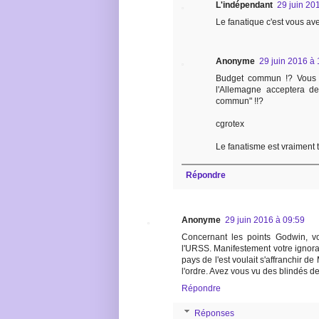
L'indépendant
29 juin 20
Le fanatique c'est vous ave
Anonyme
29 juin 2016 à 
Budget commun !? Vous 
l'Allemagne acceptera 
commun" !!?
cgrotex
Le fanatisme est vraiment t
Répondre
Anonyme
29 juin 2016 à 09:59
Concernant les points Godwin, v
l'URSS. Manifestement votre ignoran
pays de l'est voulait s'affranchir d
l'ordre. Avez vous vu des blindés d
Répondre
Réponses