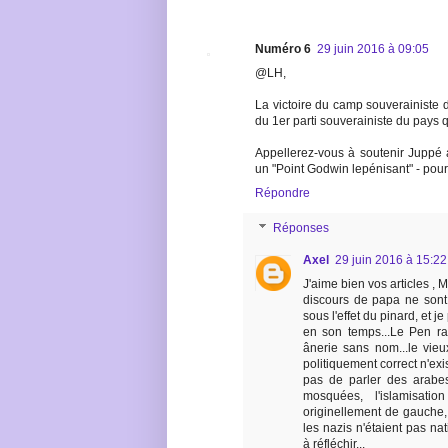
Numéro 6
29 juin 2016 à 09:05
@LH,
La victoire du camp souverainiste d
du 1er parti souverainiste du pays q
Appellerez-vous à soutenir Juppé
un "Point Godwin lepénisant" - pou
Répondre
Réponses
Axel
29 juin 2016 à 15:22
J'aime bien vos articles , M
discours de papa ne sont
sous l'effet du pinard, et 
en son temps...Le Pen ra
ânerie sans nom...le vie
politiquement correct n'exi
pas de parler des arabes
mosquées, l'islamisati
originellement de gauche, 
les nazis n'étaient pas nati
à réfléchir...