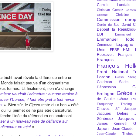
Camille Landais
Christian Gomez
Christi
Christine 
Etienne
Commission euro
David C
Corée du Sud
Debout la Républiqu
EDF
Emmanuel
Emmanuel Todd
Espagne
Zemmour
Unis
FMI
FESF
Roosevelt
François
François Fi
François Hol
Front National
F
Lordon
stricht avait révélé la différence entre un
Glass Steag
Goldman Sachs
e Monde faisait preuve d’un dogmatisme
G
Dépression
plus fermés. Et finalement, rien n’a changé
Grèce
Bretagne
«
mieux vaudrait l’admettre : aucune remise à
de Gaulle
ver l’Europe, il faut être prêt à tout revoir :
Gérard Laf
Frequency Trading
nts
». Bien sûr, le
Figaro
reste du « bon » côté
Chavez
ISF
Jacque
qui lui permet de ne pas être caricatural.
Jacques Delors
fendre l’idée du référendum en soutenant
Jacques
Généreux
poser à un nouveau vote de défiance sur
James Kenneth Gal
 alimenter ce rejet
».
Japon
Jean-Claude
Jean-Claude Trichet