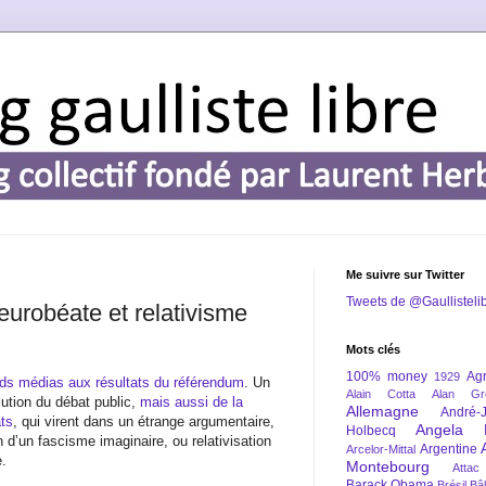
Me suivre sur Twitter
Tweets de @Gaullisteli
urobéate et relativisme
Mots clés
100% money
Agr
1929
rands médias aux résultats du référendum
. Un
Alain Cotta
Alan Gr
ution du débat public,
mais aussi de la
Allemagne
André-
ts
, qui virent dans un étrange argumentaire,
Angela 
Holbecq
n d’un fascisme imaginaire, ou relativisation
Argentine
Arcelor-Mittal
e.
Montebourg
Attac
Barack Obama
Brésil
Bâl