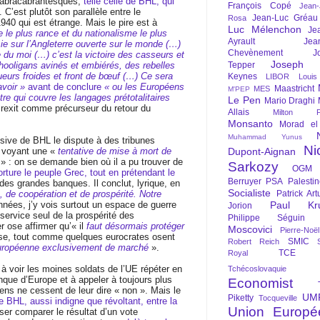
 abracabrantesques,
telle celle de BHL, qui
François Copé
Jean
. C’est plutôt son parallèle entre le
Jean-Luc Gréau
Rosa
940 qui est étrange. Mais le pire est à
Luc Mélenchon
Je
e le plus rance et du nationalisme le plus
Ayrault
Jea
isie sur l’Angleterre ouverte sur le monde (…)
Chevènement
J
re du moi (…) c’est la victoire des casseurs et
Joseph St
hooligans avinés et embiérés, des rebelles
Tepper
ueurs froides et front de bœuf (…) Ce sera
Keynes
LIBOR
Louis
avoir »
avant de conclure
« ou les Européens
Maastricht
MES
M'PEP
re qui couvre les langages prétotalitaires
Le Pen
Mario Draghi
Brexit comme précurseur du retour du
Allais
Milton Fr
Monsanto
Morad el
Muhammad Yunus
ive de BHL le dispute à des tribunes
Ni
y voyant une «
tentative de mise à mort de
Dupont-Aignan
é
» : on se demande bien où il a pu trouver de
Sarkozy
OGM
orture le peuple Grec, tout en prétendant le
Berruyer
PSA
Palesti
 des grandes banques. Il conclut, lyrique, en
Socialiste
 de coopération et de prospérité. Notre
Patrick Art
nées, j’y vois surtout un espace de guerre
Paul Kr
Jorion
ervice seul de la prospérité des
Philippe Séguin
r ose affirmer qu’« il
faut désormais protéger
Moscovici
Pierre-Noë
nse, tout comme quelques eurocrates osent
SMIC
Robert Reich
uropéenne exclusivement de marché
».
TCE
Royal
à voir les moines soldats de l’UE répéter en
Tchécoslovaquie
nque d’Europe et à appeler à toujours plus
Economist
éens ne cessent de leur dire « non ». Mais le
UM
Piketty
Tocqueville
de BHL, aussi indigne que révoltant, entre la
Union Europé
er comparer le résultat d’un vote