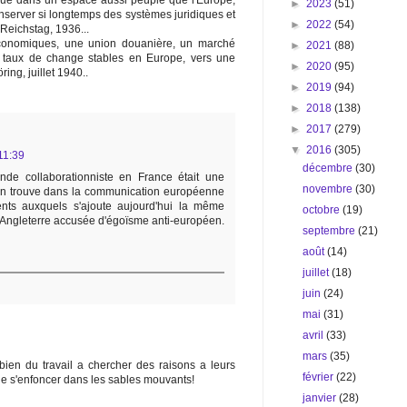
r que dans un espace aussi peuplé que l'Europe,
►
2023
(51)
server si longtemps des systèmes juridiques et
►
2022
(54)
, Reichstag, 1936...
conomiques, une union douanière, un marché
►
2021
(88)
s taux de change stables en Europe, vers une
►
2020
(95)
ng, juillet 1940..
►
2019
(94)
►
2018
(138)
►
2017
(279)
▼
2016
(305)
11:39
décembre
(30)
nde collaborationniste en France était une
novembre
(30)
n trouve dans la communication européenne
ts auxquels s'ajoute aujourd'hui la même
octobre
(19)
l'Angleterre accusée d'égoïsme anti-européen.
septembre
(21)
août
(14)
juillet
(18)
juin
(24)
mai
(31)
avril
(33)
mars
(35)
 bien du travail a chercher des raisons a leurs
février
(22)
 que s'enfoncer dans les sables mouvants!
janvier
(28)