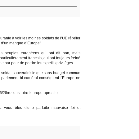
rante à voir les moines soldats de l’UE répéter
it d’un manque d’Europe"
es peuples européens qui ont dit non, mais
rticulièrement francais, qui ont toujours freiné
e par peur de perdre leurs petits privilèges.
ne soldat souverainiste que sans budget commun
n parlement bi-caméral conséquent l'Europe ne
06/28/reconstruire-leurope-apres-le-
, vous êtes d'une parfaite mauvaise foi et