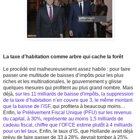
La taxe d’habitation comme arbre qui cache la forêt
Le procédé est malheureusement assez habile : pour faire
passer une multitude de baisses d’impôts pour les plus
riches et les multinationales, le gouvernement y glisse
quelques mesures qui profitent au plus grand nombre. Mais
déjà,
sur les 11 milliards de baisse d’impôts, la suppression
de la taxe d’habitation n’en couvre que 3, le même montant
que la baisse de l’ISF
, qui profitera à beaucoup moins…
Enfin,
le Prélèvement Fiscal Unique (PFU) sur les revenus
du capital, à 30%, représente au moins 1,5 milliards de
cadeau fiscal
,
chiffre que l’OFCE estime plutôt à 4 milliards
pour un tel taux
. Enfin, le taux d’IS, que Hollande avait déjà
prévu de faire passer de 33 à 28%, devrait tomber à 25%.