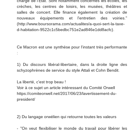
charge de l'Etat. Sont notamment concernés les écoles, les
crèches, les centres de loisirs, les musées, théâtres et
salles de concert. Elle finance également la création de
nouveaux équipements et l'entretien des voiries."
(http://www.boursorama.com/actualites/a-quoi-sert-la-taxe-
d-habitation-9522c1c5bedbc751e2ad846e1dd8acfc).
Ce Macron est une synthèse pour l'instant très performante
:
1) Du discours libéral-libertaire, dans la droite ligne des
schyzophrènes de service du style Attali et Cohn Bendit.
La liberté, c'est trop beau !
Voir à ce sujet un article intéressant du Comité Orwell
https://comiteorwell.net/2017/06/23/lavertissement-du-
president/
2) Du langage orwélien qui retourne toutes les valeurs
- "On veut flexibiliser le monde du travail pour libérer les