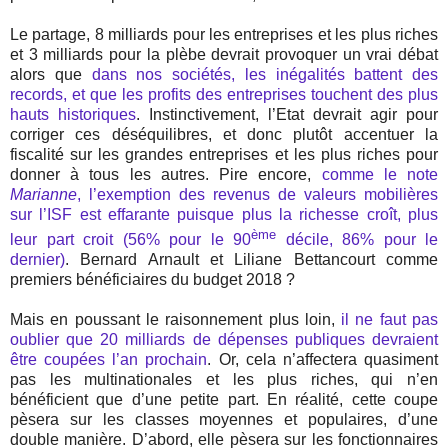
Le partage, 8 milliards pour les entreprises et les plus riches
et 3 milliards pour la plèbe devrait provoquer un vrai débat
alors que
dans nos sociétés, les inégalités battent des
records, et que les profits des entreprises touchent des plus
hauts historiques
. Instinctivement, l’Etat devrait agir pour
corriger ces déséquilibres, et donc plutôt accentuer la
fiscalité sur les grandes entreprises et les plus riches pour
donner à tous les autres. Pire encore,
comme le note
Marianne
, l’exemption des revenus de valeurs mobilières
sur l’ISF est effarante puisque plus la richesse croît, plus
ème
leur part croit (56% pour le 90
décile, 86% pour le
dernier)
. Bernard Arnault et Liliane Bettancourt comme
premiers bénéficiaires du budget 2018 ?
Mais en poussant le raisonnement plus loin,
il ne faut pas
oublier que 20 milliards de dépenses publiques devraient
être coupées l’an prochain
. Or, cela n’affectera quasiment
pas les multinationales et les plus riches, qui n’en
bénéficient que d’une petite part. En réalité, cette coupe
pèsera sur les classes moyennes et populaires, d’une
double manière. D’abord, elle pèsera sur les fonctionnaires