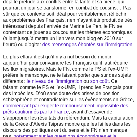
déjà le prélude aux conflits entre la tante et sa nièce, qui
pourrait un jour se transformer en combat de cousins… Pas
sûr que ce contexte soit idéal pour véritablement réfléchir
aux problèmes des Français, rien n’ayant été produit de très
intéressant depuis l’arrivée de Marine Le Pen, le FN se
contentant de jouer au coucou sur les thèmes économiques
(allant jusqu’à mettre un lien vers mon blog en 2010 sur
l’euro) ou d’agiter
des mensonges éhontés sur l’immigration
.
Le plus effarant est qu’il n’y a nul besoin de mentir
aujourd’hui pour convaindre les Français qu’il faut réduire
les flux migratoires. Mais le FN, comme le PS et l’ex-UMP,
préfère le mensonge, ne le faisant porter que sur des sujets
différents :
le niveau de l’immigration
ou
son coût
. Ce
faisant, comme le PS et l’ex-UMP, il prend les Français pour
des imbéciles. D’où sans doute des prises de position
schizophrène et contradictoire sur les évènements en Grèce,
commençant par exiger le remboursement impossible des
prêts cautionnés par la France
, avant d’essayer de
s’approprier les résultats du référendum. Mais la capitulation
de la Grèce d’Alexis Tsipras montre que les failles dans les
discours des politiques ont du sens et le FN n’en manque
pas,
notamment sur les questions économiques et la