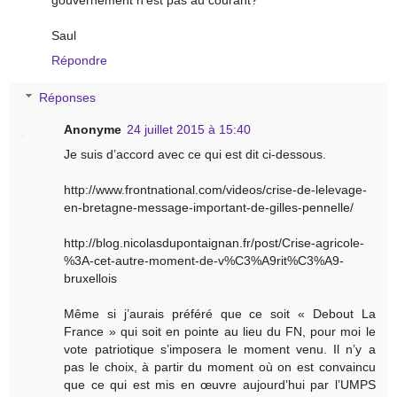
gouvernement n'est pas au courant?
Saul
Répondre
Réponses
Anonyme
24 juillet 2015 à 15:40
Je suis d’accord avec ce qui est dit ci-dessous.
http://www.frontnational.com/videos/crise-de-lelevage-
en-bretagne-message-important-de-gilles-pennelle/
http://blog.nicolasdupontaignan.fr/post/Crise-agricole-
%3A-cet-autre-moment-de-v%C3%A9rit%C3%A9-
bruxellois
Même si j’aurais préféré que ce soit « Debout La
France » qui soit en pointe au lieu du FN, pour moi le
vote patriotique s’imposera le moment venu. Il n’y a
pas le choix, à partir du moment où on est convaincu
que ce qui est mis en œuvre aujourd’hui par l’UMPS