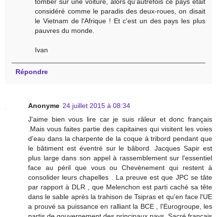
tomber sur une voiture, alors qu'autrefois ce pays était
considéré comme le paradis des deux-roues, on disait
le Vietnam de l'Afrique ! Et c'est un des pays les plus
pauvres du monde.
Ivan
Répondre
Anonyme
24 juillet 2015 à 08:34
J'aime bien vous lire car je suis râleur et donc français
.Mais vous faites partie des capitaines qui visitent les voies
d'eau dans la charpente de la coque à tribord pendant que
le bâtiment est éventré sur le bâbord. Jacques Sapir est
plus large dans son appel à rassemblement sur l'essentiel
face au péril que vous ou Chevènement qui restent à
consolider leurs chapelles . La preuve est que JPC se tâte
par rapport à DLR , que Melenchon est parti caché sa tête
dans le sable après la trahison de Tsipras et qu'en face l'UE
a prouvé sa puissance en ralliant la BCE , l'Eurogroupe, les
partis de gouvernement des principaux pays. Sacré français