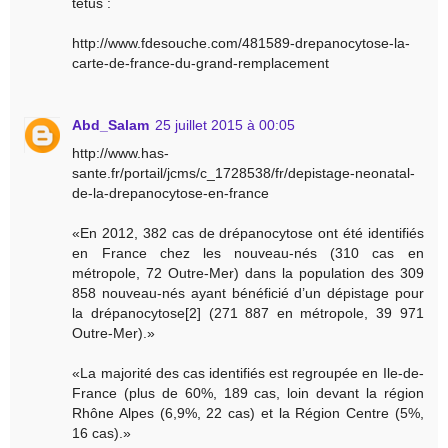
tetus :
http://www.fdesouche.com/481589-drepanocytose-la-
carte-de-france-du-grand-remplacement
Abd_Salam
25 juillet 2015 à 00:05
http://www.has-
sante.fr/portail/jcms/c_1728538/fr/depistage-neonatal-
de-la-drepanocytose-en-france
«En 2012, 382 cas de drépanocytose ont été identifiés
en France chez les nouveau-nés (310 cas en
métropole, 72 Outre-Mer) dans la population des 309
858 nouveau-nés ayant bénéficié d’un dépistage pour
la drépanocytose[2] (271 887 en métropole, 39 971
Outre-Mer).»
«La majorité des cas identifiés est regroupée en Ile-de-
France (plus de 60%, 189 cas, loin devant la région
Rhône Alpes (6,9%, 22 cas) et la Région Centre (5%,
16 cas).»