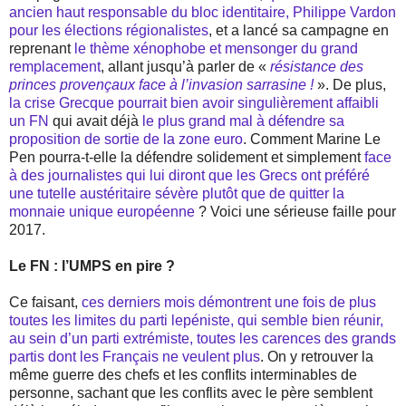
ancien haut responsable du bloc identitaire, Philippe Vardon
pour les élections régionalistes
, et a lancé sa campagne en
reprenant
le thème xénophobe et mensonger du grand
remplacement
, allant jusqu’à parler de «
résistance des
princes provençaux face à l’invasion sarrasine !
». De plus,
la crise Grecque pourrait bien avoir singulièrement affaibli
un FN
qui avait déjà
le plus grand mal à défendre sa
proposition de sortie de la zone euro
. Comment Marine Le
Pen pourra-t-elle la défendre solidement et simplement
face
à des journalistes qui lui diront que les Grecs ont préféré
une tutelle austéritaire sévère plutôt que de quitter la
monnaie unique européenne
? Voici une sérieuse faille pour
2017.
Le FN : l’UMPS en pire ?
Ce faisant,
ces derniers mois démontrent une fois de plus
toutes les limites du parti lepéniste, qui semble bien réunir,
au sein d’un parti extrémiste, toutes les carences des grands
partis dont les Français ne veulent plus
. On y retrouver la
même guerre des chefs et les conflits interminables de
personne, sachant que les conflits avec le père semblent