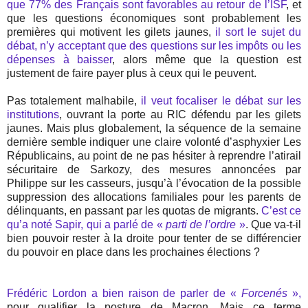
que 77% des Français sont favorables au retour de l’ISF
, et
que les questions économiques sont probablement les
premières qui motivent les gilets jaunes,
il sort le sujet du
débat, n’y acceptant que des questions sur les impôts ou les
dépenses à baisser
, alors même que la question est
justement de faire payer plus à ceux qui le peuvent.
Pas totalement malhabile,
il veut focaliser le débat sur les
institutions
, ouvrant la porte au RIC défendu par les gilets
jaunes. Mais plus globalement, la séquence de la semaine
dernière semble indiquer une claire volonté d’asphyxier Les
Républicains, au point de ne pas hésiter à reprendre l’atirail
sécuritaire de Sarkozy, des mesures annoncées par
Philippe sur les casseurs, jusqu’à l’évocation de la possible
suppression des allocations familiales pour les parents de
délinquants, en passant par les quotas de migrants.
C’est ce
qu’a noté Sapir, qui a parlé de «
parti de l’ordre
»
. Que va-t-il
bien pouvoir rester à la droite pour tenter de se différencier
du pouvoir en place dans les prochaines élections ?
Frédéric Lordon a bien raison de parler de «
Forcenés
»,
pour qualifier la posture de Macron. Mais ce terme