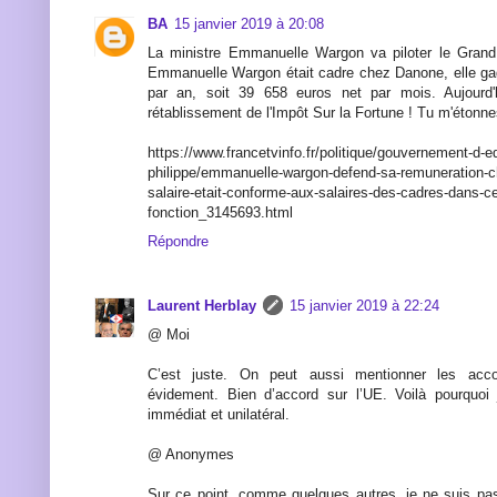
BA
15 janvier 2019 à 20:08
La ministre Emmanuelle Wargon va piloter le Grand
Emmanuelle Wargon était cadre chez Danone, elle ga
par an, soit 39 658 euros net par mois. Aujourd'h
rétablissement de l'Impôt Sur la Fortune ! Tu m'étonne
https://www.francetvinfo.fr/politique/gouvernement-d-e
philippe/emmanuelle-wargon-defend-sa-remuneration-
salaire-etait-conforme-aux-salaires-des-cadres-dans-c
fonction_3145693.html
Répondre
Laurent Herblay
15 janvier 2019 à 22:24
@ Moi
C’est juste. On peut aussi mentionner les acc
évidement. Bien d’accord sur l’UE. Voilà pourquoi 
immédiat et unilatéral.
@ Anonymes
Sur ce point, comme quelques autres, je ne suis pa