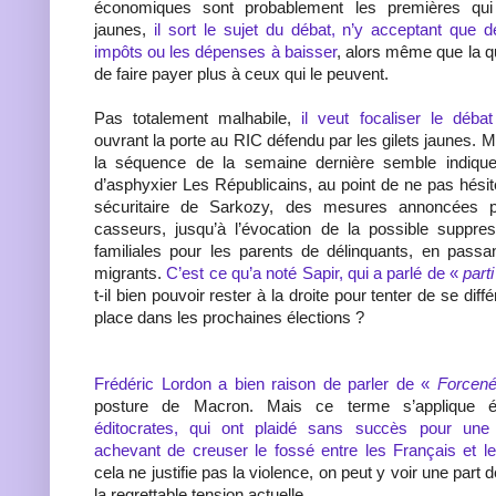
économiques sont probablement les premières qui 
jaunes,
il sort le sujet du débat, n’y acceptant que 
impôts ou les dépenses à baisser
, alors même que la q
de faire payer plus à ceux qui le peuvent.
Pas totalement malhabile,
il veut focaliser le débat
ouvrant la porte au RIC défendu par les gilets jaunes. 
la séquence de la semaine dernière semble indiquer
d’asphyxier Les Républicains, au point de ne pas hésiter
sécuritaire de Sarkozy, des mesures annoncées p
casseurs, jusqu’à l’évocation de la possible suppres
familiales pour les parents de délinquants, en passa
migrants.
C’est ce qu’a noté Sapir, qui a parlé de «
part
t-il bien pouvoir rester à la droite pour tenter de se dif
place dans les prochaines élections ?
Frédéric Lordon a bien raison de parler de «
Forcen
posture de Macron. Mais ce terme s’applique é
éditocrates, qui ont plaidé sans succès pour un
achevant de creuser le fossé entre les Français et l
cela ne justifie pas la violence, on peut y voir une part 
la regrettable tension actuelle.