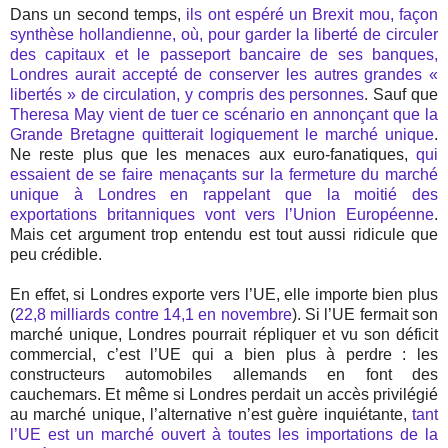
Dans un second temps,
ils ont espéré un Brexit mou, façon
synthèse hollandienne, où, pour garder la liberté de circuler
des capitaux et le passeport bancaire de ses banques,
Londres aurait accepté de conserver les autres grandes «
libertés » de circulation, y compris des personnes
. Sauf que
Theresa May vient de tuer ce scénario en annonçant que la
Grande Bretagne quitterait logiquement le marché unique
.
Ne reste plus que les menaces aux euro-fanatiques,
qui
essaient de se faire menaçants sur la fermeture du marché
unique à Londres en rappelant que la moitié des
exportations britanniques vont vers l’Union Européenne
.
Mais cet argument trop entendu est tout aussi ridicule que
peu crédible.
En effet, si Londres exporte vers l’UE, elle importe bien plus
(
22,8 milliards contre 14,1 en novembre
). Si l’UE fermait son
marché unique, Londres pourrait répliquer et vu son déficit
commercial, c’est l’UE qui a bien plus à perdre : les
constructeurs automobiles allemands en font des
cauchemars. Et même si Londres perdait un accès privilégié
au marché unique, l’alternative n’est guère inquiétante,
tant
l’UE est un marché ouvert à toutes les importations de la