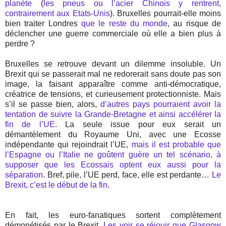
planète
(
les pneus ou l’acier Chinois y rentrent,
contrairement aux Etats-Unis
). Bruxelles pourrait-elle moins
bien traiter Londres
que le reste du monde
, au risque de
déclencher une guerre commerciale où elle a bien plus à
perdre ?
Bruxelles se retrouve devant un dilemme insoluble. Un
Brexit qui se passerait mal ne redorerait sans doute pas son
image, la faisant apparaître comme anti-démocratique,
créatrice de tensions, et curieusement protectionniste. Mais
s’il se passe bien, alors,
d’autres pays pourraient avoir la
tentation de suivre la Grande-Bretagne et ainsi accélérer la
fin de l’UE
. La seule issue pour eux serait un
démantèlement du Royaume Uni, avec une Ecosse
indépendante qui rejoindrait l’UE,
mais il est probable que
l’Espagne ou l’Italie ne goûtent guère un tel scénario, à
supposer que les Ecossais optent eux aussi pour la
séparation
. Bref, pile, l’UE perd, face, elle est perdante…
Le
Brexit, c’est le début de la fin
.
En fait, les euro-fanatiques sortent complètement
démonétisés par le Brexit.
Les voir se réjouir que Glasgow