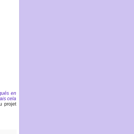
iqués en
ais cela
u projet