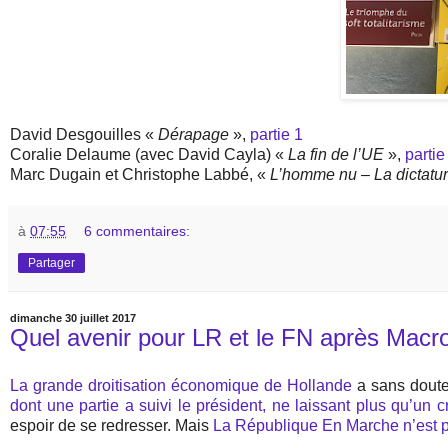
David Desgouilles «
Dérapage
»,
partie 1
Coralie Delaume (avec David Cayla) «
La fin de l’UE
»,
partie
Marc Dugain et Christophe Labbé, «
L’homme nu – La dictatur
à
07:55
6 commentaires:
Partager
dimanche 30 juillet 2017
Quel avenir pour LR et le FN après Macr
La grande droitisation économique de Hollande
a sans dout
dont une partie a suivi le président, ne laissant plus qu’un 
espoir de se redresser. Mais
La République En Marche n’est pa