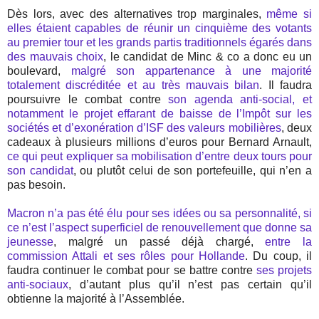
Dès lors, avec des alternatives trop marginales,
même si
elles étaient capables de réunir un cinquième des votants
au premier tour et les grands partis traditionnels égarés dans
des mauvais choix
, le candidat de Minc & co a donc eu un
boulevard,
malgré son appartenance à une majorité
totalement discréditée et au très mauvais bilan
. Il faudra
poursuivre le combat contre
son agenda anti-social, et
notamment le projet effarant de baisse de l’Impôt sur les
sociétés et d’exonération d’ISF des valeurs mobilières
, deux
cadeaux à plusieurs millions d’euros pour Bernard Arnault,
ce qui peut expliquer sa mobilisation d’entre deux tours pour
son candidat
, ou plutôt celui de son portefeuille, qui n’en a
pas besoin.
Macron n’a pas été élu pour ses idées ou sa personnalité, si
ce n’est l’aspect superficiel de renouvellement que donne sa
jeunesse
, malgré un passé déjà chargé,
entre la
commission Attali et ses rôles pour Hollande
. Du coup, il
faudra continuer le combat pour se battre contre
ses projets
anti-sociaux
, d’autant plus qu’il n’est pas certain qu’il
obtienne la majorité à l’Assemblée.