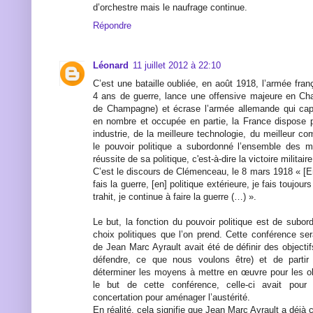
d’orchestre mais le naufrage continue.
Répondre
Léonard
11 juillet 2012 à 22:10
C’est une bataille oubliée, en août 1918, l’armée franç
4 ans de guerre, lance une offensive majeure en Ch
de Champagne) et écrase l’armée allemande qui capit
en nombre et occupée en partie, la France dispose p
industrie, de la meilleure technologie, du meilleur 
le pouvoir politique a subordonné l’ensemble des m
réussite de sa politique, c'est-à-dire la victoire militaire
C’est le discours de Clémenceau, le 8 mars 1918 « [En] 
fais la guerre, [en] politique extérieure, je fais toujou
trahit, je continue à faire la guerre (…) ».
Le but, la fonction du pouvoir politique est de sub
choix politiques que l’on prend. Cette conférence sera
de Jean Marc Ayrault avait été de définir des object
défendre, ce que nous voulons être) et de partir
déterminer les moyens à mettre en œuvre pour les obt
le but de cette conférence, celle-ci avait pour o
concertation pour aménager l’austérité.
En réalité, cela signifie que Jean Marc Ayrault a déjà c