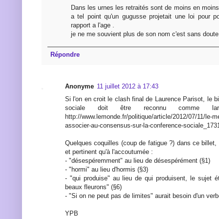
Dans les urnes les retraités sont de moins en moins
a tel point qu'un gugusse projetait une loi pour p
rapport a l'age .
je ne me souvient plus de son nom c'est sans doute
Répondre
Anonyme
11 juillet 2012 à 17:43
Si l'on en croit le clash final de Laurence Parisot, le 
sociale doit être reconnu comme lar
http://www.lemonde.fr/politique/article/2012/07/11/le-m
associer-au-consensus-sur-la-conference-sociale_17
Quelques coquilles (coup de fatigue ?) dans ce billet, 
et pertinent qu'à l'accoutumée :
- "désespéremment" au lieu de désespérément (§1)
- "hormi" au lieu d'hormis (§3)
- "qui produise" au lieu de qui produisent, le sujet ét
beaux fleurons" (§6)
- "Si on ne peut pas de limites" aurait besoin d'un verb
YPB