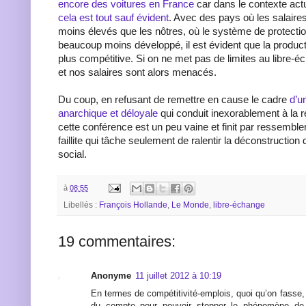
encore des voitures en France
car dans le contexte act
cela est tout sauf évident
. Avec des pays où les salaires
moins élevés que les nôtres, où le système de protectio
beaucoup moins développé, il est évident que la produc
plus compétitive. Si on ne met pas de limites au libre-
et nos salaires sont alors menacés.
Du coup, en refusant de remettre en cause le cadre
d’u
anarchique et déloyale
qui conduit inexorablement à la r
cette conférence est un peu vaine et finit par ressemble
faillite qui tâche seulement de ralentir la déconstruction
social.
à
08:55
Libellés :
François Hollande
,
Le Monde
,
libre-échange
19 commentaires:
Anonyme
11 juillet 2012 à 10:19
En termes de compétitivité-emplois, quoi qu’on fasse,
du compte pour pouvoir stopper le phénomène de d