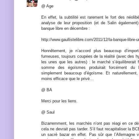
@ Age
En effet, la subtilité est rarement le fort des néoli
analyse de leur proposition (et de Salin également
banque libre en décembre :
http://www.gaullistelibre.com/2011/12/la-banque-libre-un
Honnêtement, je n’accord plus beaucoup d’import
fumeuses, toujours coupées de la réalité (avec des h
les unes que les autres) : le marché s’équilibrerait
somme des égoïsmes produirait forcément du
simplement beaucoup d’égoïsme. Et naturellement, l
moins efficace que le privé…
@ BA
Merci pour les liens.
@ Saul
Bizarremment, les marchés n’ont pas réagi en ce 
cela ne devrait pas tarder. S’il faut recapitaliser la B
un sacré bazar en effet. Pas sûr que l’Allemagne ve