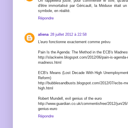
On rappellera juste, pour commenter le titre, qu'ava
d'être immortalisé par Géricault, la Méduse était un
symbole, en réalité.
Répondre
aliena
28 juillet 2012 à 22:58
L'euro fonctionne exactement comme prévu
Pain Is the Agenda: The Method in the ECB's Madnes
http://slackwire.blogspot.com/2012/06/pain-is-agenda
madness.html
ECB's Means (Lost Decade With High Unemployment)
Reform)
http://bubblesandbusts.blogspot.com/2012/07/ecbs-me
high.html
Robert Mundell, evil genius of the euro
http://www.guardian.co.uk/commentisfree/2012/jun/26/r
genius-euro
Répondre