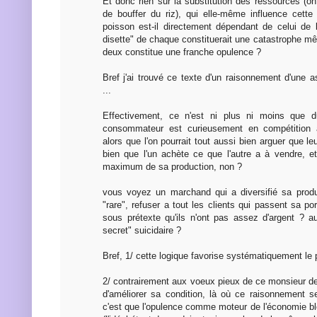
Et donc rien sur la substitution des ressources (o
de bouffer du riz), qui elle-même influence cette 
poisson est-il directement dépendant de celui de 
disette" de chaque constituerait une catastrophe mê
deux constitue une franche opulence ?
Bref j'ai trouvé ce texte d'un raisonnement d'une 
...
Effectivement, ce n'est ni plus ni moins que d
consommateur est curieusement en compétition a
alors que l'on pourrait tout aussi bien arguer que l
bien que l'un achète ce que l'autre a à vendre, et
maximum de sa production, non ?
vous voyez un marchand qui a diversifié sa produ
"rare", refuser a tout les clients qui passent sa p
sous prétexte qu'ils n'ont pas assez d'argent ? au
secret" suicidaire ?
Bref, 1/ cette logique favorise systématiquement le p
2/ contrairement aux voeux pieux de ce monsieur d
d'améliorer sa condition, là où ce raisonnement s
c'est que l'opulence comme moteur de l'économie blo