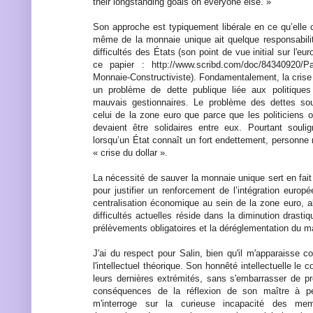
their longstanding goals on everyone else. »
Son approche est typiquement libérale en ce qu’elle 
même de la monnaie unique ait quelque responsabili
difficultés des États (son point de vue initial sur l'e
ce papier : http://www.scribd.com/doc/84340920/Pa
Monnaie-Constructiviste). Fondamentalement, la crise
un problème de dette publique liée aux politiques
mauvais gestionnaires. Le problème des dettes so
celui de la zone euro que parce que les politiciens 
devaient être solidaires entre eux. Pourtant soulign
lorsqu’un État connaît un fort endettement, personne 
« crise du dollar ».
La nécessité de sauver la monnaie unique sert en fait
pour justifier un renforcement de l’intégration euro
centralisation économique au sein de la zone euro, a
difficultés actuelles réside dans la diminution drast
prélèvements obligatoires et la déréglementation du ma
J'ai du respect pour Salin, bien qu'il m'apparaiss
l'intellectuel théorique. Son honnêté intellectuelle le 
leurs dernières extrémités, sans s'embarrasser de pr
conséquences de la réflexion de son maître à p
m'interroge sur la curieuse incapacité des me