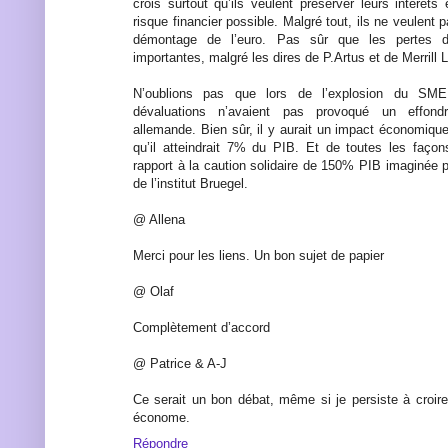
crois surtout qu’ils veulent préserver leurs intérêt
risque financier possible. Malgré tout, ils ne veulent pa
démontage de l’euro. Pas sûr que les pertes d
importantes, malgré les dires de P.Artus et de Merrill 
N’oublions pas que lors de l’explosion du SME
dévaluations n’avaient pas provoqué un effond
allemande. Bien sûr, il y aurait un impact économiqu
qu’il atteindrait 7% du PIB. Et de toutes les façons
rapport à la caution solidaire de 150% PIB imaginée p
de l’institut Bruegel.
@ Allena
Merci pour les liens. Un bon sujet de papier
@ Olaf
Complètement d’accord
@ Patrice & A-J
Ce serait un bon débat, même si je persiste à croir
économe.
Répondre