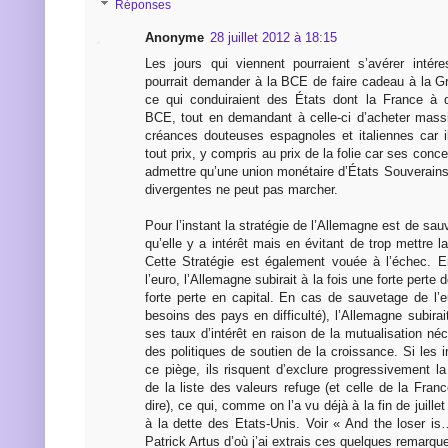
Réponses
Anonyme
28 juillet 2012 à 18:15
Les jours qui viennent pourraient s’avérer intér
pourrait demander à la BCE de faire cadeau à la 
ce qui conduiraient des États dont la France à de
BCE, tout en demandant à celle-ci d’acheter mass
créances douteuses espagnoles et italiennes car il
tout prix, y compris au prix de la folie car ses conc
admettre qu’une union monétaire d’États Souverai
divergentes ne peut pas marcher.
Pour l’instant la stratégie de l’Allemagne est de sau
qu’elle y a intérêt mais en évitant de trop mettre la
Cette Stratégie est également vouée à l’échec. E
l’euro, l’Allemagne subirait à la fois une forte perte 
forte perte en capital. En cas de sauvetage de l’e
besoins des pays en difficulté), l’Allemagne subira
ses taux d’intérêt en raison de la mutualisation né
des politiques de soutien de la croissance. Si les i
ce piège, ils risquent d’exclure progressivement l
de la liste des valeurs refuge (et celle de la Fra
dire), ce qui, comme on l’a vu déjà à la fin de juillet
à la dette des Etats-Unis. Voir « And the loser is
Patrick Artus d’où j’ai extrais ces quelques remarque