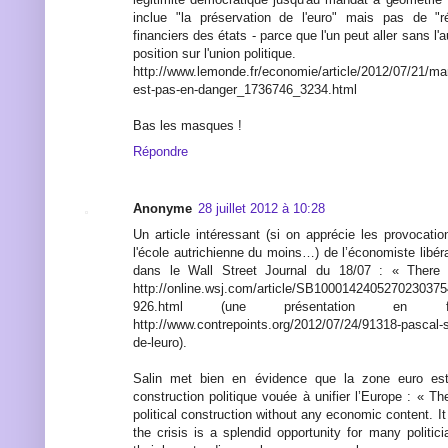
inclue "la préservation de l'euro" mais pas de "
financiers des états - parce que l'un peut aller sans l'a
position sur l'union politique.
http://www.lemonde.fr/economie/article/2012/07/21/mari
est-pas-en-danger_1736746_3234.html
Bas les masques !
Répondre
Anonyme
28 juillet 2012 à 10:28
Un article intéressant (si on apprécie les provocat
l'école autrichienne du moins…) de l’économiste libér
dans le Wall Street Journal du 18/07 : « There 
http://online.wsj.com/article/SB10001424052702303
926.html (une présentation en 
http://www.contrepoints.org/2012/07/24/91318-pascal-sa
de-leuro).
Salin met bien en évidence que la zone euro est,
construction politique vouée à unifier l’Europe : « The
political construction without any economic content. It
the crisis is a splendid opportunity for many politi