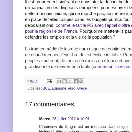
Il est proprement sidérant de constater la débauche de
d’imagination des dirigeants européens pour essayer de 
cette monnaie unique, qui ne marche pas, au même mom
en place de telles coupes dans les budgets publics tout e
délocalisations,
comme le fait le PS avec l’appel d’offre 
pour la région Ile de France
. Pourquoi ne mettent-ils pas
défendre les emplois et la vie de la population ?
La tragi-comédie de la zone euro risque de continuer,
de chaud menace l’équilibre de cet édifice instable. Pen
peuples souffrent, de moins en moins en silence et ave
grandissante de renverser la table (
comme on l’a vu en 
à
08:55
Libellés :
BCE
,
Espagne
,
euro
,
Grèce
17 commentaires:
Marco
28 juillet 2012 à 10:01
L'interview de Draghi est un morceau d'anthologie.
légitimité démocratique jusqu'au mandat à géométrie 