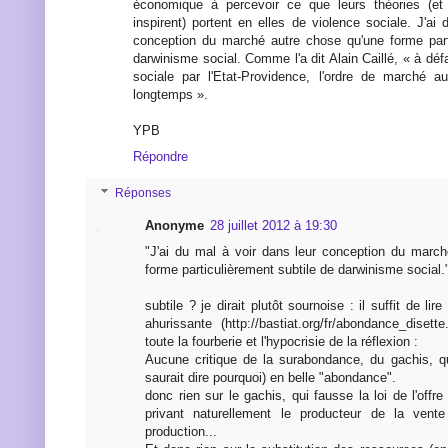
économique à percevoir ce que leurs théories (et 
inspirent) portent en elles de violence sociale. J'ai
conception du marché autre chose qu'une forme part
darwinisme social. Comme l'a dit Alain Caillé, « à défa
sociale par l'Etat-Providence, l'ordre de marché a
longtemps ».
YPB
Répondre
Réponses
Anonyme
28 juillet 2012 à 19:30
"J'ai du mal à voir dans leur conception du marc
forme particulièrement subtile de darwinisme social.
subtile ? je dirait plutôt sournoise : il suffit de lir
ahurissante (http://bastiat.org/fr/abondance_disett
toute la fourberie et l'hypocrisie de la réflexion :
Aucune critique de la surabondance, du gachis, qu
saurait dire pourquoi) en belle "abondance".
donc rien sur le gachis, qui fausse la loi de l'off
privant naturellement le producteur de la vent
production...