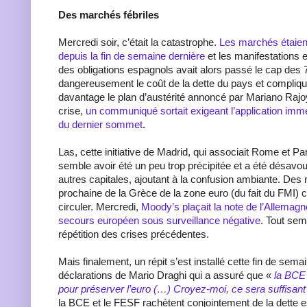
Des marchés fébriles
Mercredi soir, c’était la catastrophe.
Les marchés étaien
depuis la fin de semaine dernière
et les manifestations 
des obligations espagnols avait alors passé le cap des 
dangereusement le coût de la dette du pays et compliq
davantage le plan d’austérité annoncé par Mariano Raj
crise,
un communiqué sortait exigeant l’application im
du dernier sommet
.
Las, cette initiative de Madrid, qui associait Rome et P
semble avoir été un peu trop précipitée et a été désavo
autres capitales, ajoutant à la confusion ambiante. Des
prochaine de la Grèce de la zone euro (du fait du FMI
circuler. Mercredi,
Moody’s plaçait la note de l’Allemagn
secours européen sous surveillance négative
. Tout sem
répétition des crises précédentes.
Mais finalement, un répit s’est installé cette fin de sema
déclarations de Mario Draghi qui a assuré que «
la BCE 
pour préserver l’euro (…) Croyez-moi, ce sera suffisan
la BCE et le FESF rachètent conjointement de la dette es