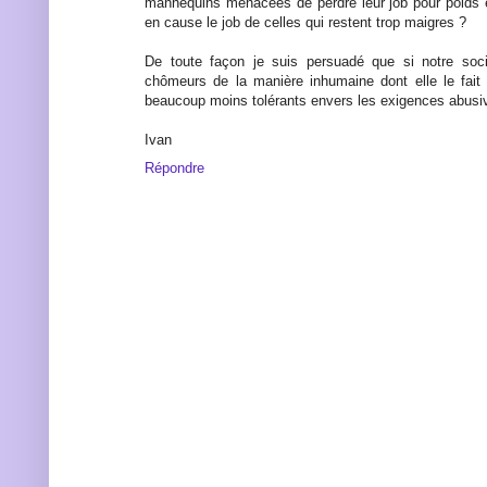
mannequins menacées de perdre leur job pour poids 
en cause le job de celles qui restent trop maigres ?
De toute façon je suis persuadé que si notre socié
chômeurs de la manière inhumaine dont elle le fait
beaucoup moins tolérants envers les exigences abusi
Ivan
Répondre