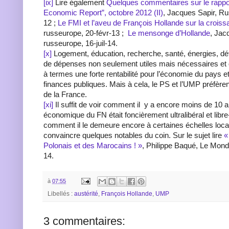
[ix]
Lire également
Quelques commentaires sur le rappo
Economic Report”, octobre 2012 (II)
, Jacques Sapir, Ru
12 ;
Le FMI et l’aveu de François Hollande sur la crois
russeurope, 20-févr-13 ;
Le mensonge d’Hollande
, Jac
russeurope, 16-juil-14.
[x]
Logement, éducation, recherche, santé, énergies, dé
de dépenses non seulement utiles mais nécessaires et q
à termes une forte rentabilité pour l’économie du pays e
finances publiques. Mais à cela, le PS et l’UMP préfèren
de la France.
[xi]
Il suffit de voir comment il
y a encore moins de 10 
économique du FN était foncièrement ultralibéral et libr
comment il le demeure encore à certaines échelles locale
convaincre quelques notables du coin. Sur le sujet lire
«
Polonais et des Marocains ! »
, Philippe Baqué, Le Mond
14.
à
07:55
Libellés :
austérité
,
François Hollande
,
UMP
3 commentaires: