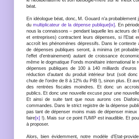
béat.
En idéologue béat, donc, M. Gouard n’a probablement 
du
multiplicateur de la dépense publique
[ix]
. En périod
nous la connaissons – pendant laquelle les acteurs d
et entreprises) contractent leurs dépenses, si l’Etat 
accroît les phénomènes dépressifs. Dans le contexte a
de dépenses publiques seront, à minima (et probable
l’effet d’entrainement) autant de croissance économ
même le dogmatique Fonds monétaire international le r
dépenses publiques de 100 à 140 milliards d’euros 
réduction d’autant du produit intérieur brut (soit don
chute de l’ordre de 8 à 12% du PIB !), sinon plus. Et 
des rentrées fiscales moindres. Et donc un accrois
publics. Et donc une nouvelle excuse pour une nouvelle 
Et ainsi de suite tant que nous aurons ces Diafoi
commandes. Dans le strict registre de la dépense publiq
pas tant de dépenser moins mais de dépenser mieux (e
faire
[x]
!). Mais sur ce point l’UMP est inaudible. Et pour
à proposer.
Alors, bien évidemment, notre modèle d’Etat-provid