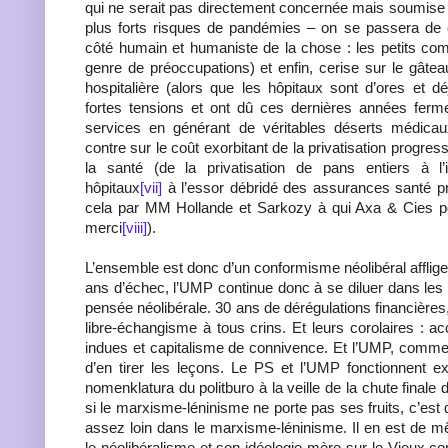
qui ne serait pas directement concernée mais soumise p
plus forts risques de pandémies – on se passera de
côté humain et humaniste de la chose : les petits co
genre de préoccupations) et enfin, cerise sur le gâtea
hospitalière (alors que les hôpitaux sont d’ores et 
fortes tensions et ont dû ces dernières années fer
services en générant de véritables déserts médica
contre sur le coût exorbitant de la privatisation progr
la santé (de la privatisation de pans entiers à l
hôpitaux
[vii]
à l’essor débridé des assurances santé p
cela par MM Hollande et Sarkozy à qui Axa & Cies p
merci
[viii]
).
L’ensemble est donc d’un conformisme néolibéral afflige
ans d’échec, l’UMP continue donc à se diluer dans le
pensée néolibérale. 30 ans de dérégulations financières,
libre-échangisme à tous crins. Et leurs corolaires : a
indues et capitalisme de connivence. Et l’UMP, comme
d’en tirer les leçons. Le PS et l’UMP fonctionnent
nomenklatura du politburo à la veille de la chute finale d
si le marxisme-léninisme ne porte pas ses fruits, c’est q
assez loin dans le marxisme-léninisme. Il en est de 
le néolibéralisme et son idéologie-mère sur le Vieux co