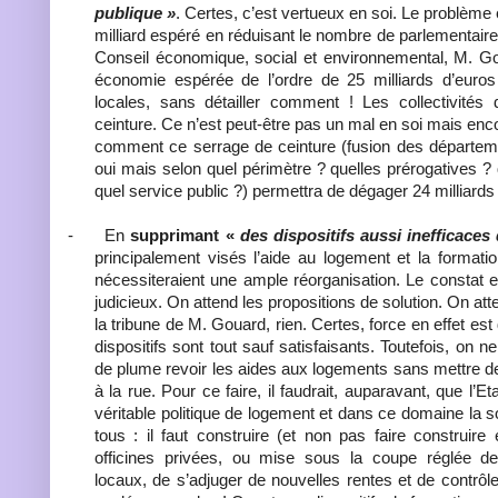
publique »
. Certes, c’est vertueux en soi. Le problème 
milliard espéré en réduisant le nombre de parlementaire
Conseil économique, social et environnemental, M. Go
économie espérée de l’ordre de 25 milliards d’euros 
locales, sans détailler comment ! Les collectivités 
ceinture. Ce n’est peut-être pas un mal en soi mais encor
comment ce serrage de ceinture (fusion des départeme
oui mais selon quel périmètre ? quelles prérogatives ? 
quel service public ?) permettra de dégager 24 milliard
-
En
supprimant «
des dispositifs aussi inefficace
principalement visés l’aide au logement et la formatio
nécessiteraient une ample réorganisation. Le constat 
judicieux. On attend les propositions de solution. On a
la tribune de M. Gouard, rien. Certes, force en effet es
dispositifs sont tout sauf satisfaisants. Toutefois, on ne
de plume revoir les aides aux logements sans mettre des
à la rue. Pour ce faire, il faudrait, auparavant, que l’Eta
véritable politique de logement et dans ce domaine la s
tous : il faut construire (et non pas faire construir
officines privées, ou mise sous la coupe réglée de
locaux, de s’adjuger de nouvelles rentes et de contrôl