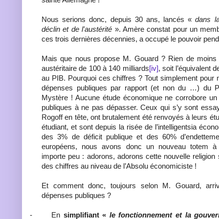
Nous serions donc, depuis 30 ans, lancés «
dans la
déclin et de l'austérité
». Amère constat pour un membre
ces trois dernières décennies, a occupé le pouvoir pend
Mais que nous propose M. Gouard ? Rien de moins
austéritaire de 100 à 140 milliards
[iv]
, soit l’équivalent
au PIB. Pourquoi ces chiffres ? Tout simplement pour
dépenses publiques par rapport (et non du …) du 
Mystère ! Aucune étude économique ne corrobore un
publiques à ne pas dépasser. Ceux qui s’y sont essa
Rogoff en tête, ont brutalement été renvoyés à leurs é
étudiant, et sont depuis la risée de l’intelligentsia éco
des 3% de déficit publique et des 60% d’endettemen
européens, nous avons donc un nouveau totem à a
importe peu : adorons, adorons cette nouvelle religion 
des chiffres au niveau de l’Absolu économiciste !
Et comment donc, toujours selon M. Gouard, arri
dépenses publiques ?
-
En
simplifiant «
le fonctionnement et la gouve