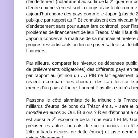
d’endettement (notamment au sortir de la 2
guerre mond
d’entre eux ne s’en est sorti à coups d’austérité comme 
aujourd’hui encore des pays comme le Japon (plus de 
publique par rapport au PIB) connaissent des niveaux 
d’endettement sans pour autant être confronté, pour l’ins
problèmes de financement de leur Trésor. Mais il faut d
Japon a conservé la maîtrise de sa monnaie et préfère c
propres ressortissants au lieu de poser sa tête sur le b
financiers.
Par ailleurs, comparer les niveaux de dépenses publiq
de prélèvements obligatoires) des différents pays en 
par rapport au (et non du …) PIB ne fait également 
revient à comparer des choux et des carottes car le p
même d’un pays à l’autre. Laurent Pinsolle a su très bie
Passons le côté alarmiste de la tribune : la Franc
milliards d’euros de bons du Trésor émis, «
sera le 
mondial en euros
». Oui. Et alors ? Rien d’étonnant à c
e
est aussi la 2
économie de la zone euro ! Et M. Gou
préciser les autres lauréats de son concours : en tête l
240 milliards d’euros de dette émise) et juste derrière
sainte Allemagne !