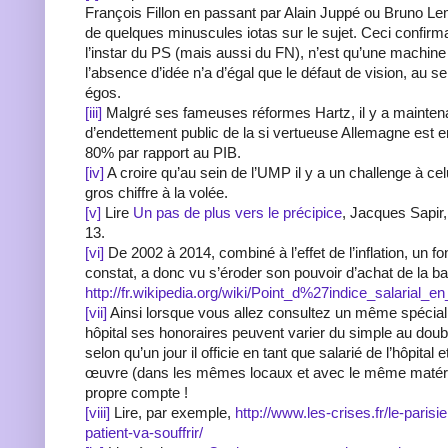
François Fillon en passant par Alain Juppé ou Bruno Le
de quelques minuscules iotas sur le sujet. Ceci confirm
l’instar du PS (mais aussi du FN), n’est qu’une machine
l’absence d’idée n’a d’égal que le défaut de vision, au s
égos.
[iii]
Malgré ses fameuses réformes Hartz, il y a maintena
d’endettement public de la si vertueuse Allemagne est e
80% par rapport au PIB.
[iv]
A croire qu’au sein de l’UMP il y a un challenge à celu
gros chiffre à la volée.
[v]
Lire
Un pas de plus vers le précipice
, Jacques Sapir,
13.
[vi]
De 2002 à 2014, combiné à l’effet de l’inflation, un fo
constat, a donc vu s’éroder son pouvoir d’achat de la ba
http://fr.wikipedia.org/wiki/Point_d%27indice_salarial_e
[vii]
Ainsi lorsque vous allez consultez un même spécia
hôpital ses honoraires peuvent varier du simple au double
selon qu’un jour il officie en tant que salarié de l’hôpital 
œuvre (dans les mêmes locaux et avec le même matériel
propre compte !
[viii]
Lire, par exemple,
http://www.les-crises.fr/le-parisi
patient-va-souffrir/