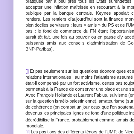
pratiquée par à peu près tous les Etats surendettés 
accepter une inflation maîtrisée en recourant à la mon
publique par la banque centrale. Keynes appelait c
rentiers. Les rentiers d’aujourd’hui sont la finance mond
bien dociles serviteurs : leurs « amis » du PS et de l’U
pas : le fond de commerce du FN étant l’opportunis
aurait tôt fait, une fois au pouvoir ou en passe d’y acc
puissants amis aux conseils d’administration de 
BNP-Paribas).
[i]
Et pas seulement sur les questions économiques et so
relations internationales : au moins l’atlantisme assum
était-il compensé par un fort activisme, certes pas toujo
permettait à la France de conserver une place et une sta
Avec François Hollande et Laurent Fabius, suivisme (en
sur la question israélo-palestinienne), amateurisme (sur
de cohérence (on combat un jour ceux que l’on soutenait 
devenus les principales lignes de fond d’une politique int
décrédibilise la France, probablement comme jamais de
mondiale.
[ii]
Les positions des différents ténors de l’UMP, de Nic