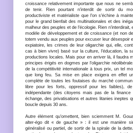
croissance relativement importante que nous ne sem
de tenir. Rien pourtant n’interdit de sortir du m
productiviste et matérialiste que l’on s’échine à maint
pour le grand bienfait des multinationales et des inéga
malheur des peuples et de l’écologie. Rien n’interdirait, 
modèle de développement et de croissance (et non de
totem vendu aux peuples pour excuser leur désespoir e
expiatoire, les crimes de leur oligarchie qui, elle, co
cas à bien vivre) basé sur la culture, l’éducation, la sa
productions locales. Mais pour en arriver là, il faudra
principes érigés en dogmes par l’oligarchie néolibéral
de la compétitivité internationale à tous prix, un tel mo
que long feu. Sa mise en place exigera en effet 
complète de toutes les foutaises du marché commun (e
libre pour les forts, oppressif pour les faibles), d
indépendante (des citoyens mais pas de la finance gl
échange, des privatisations et autres litanies ineptes 
boucle depuis 30 ans.
Autre élément qu’omettent, bien sciemment M. Gouar
alter-égo dit « de gauche » : il est une manière si
généralisé ou partiel, de sortir de la spirale de la dette