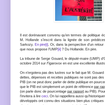
Il est dorénavant convenu qu’en termes de politique é
M. Hollande s’inscrit dans la lignée de son prédéces
Sarkozy.
En pire
[i]
. Or, dans la perspective d’un retour
que nous propose l’UMP
[ii]
? Du Hollande. En pire.
La tribune de Serge Gouard, le député-maire (UMP) d’O
octobre 2014 sur
Figarovox
en est une excellente illustra
On n’ergotera pas des lustres sur le fait que M. Gouard
dettes, dépenses et recettes publiques ne sont pas de
PIB (on ne peut donc parler de dette publique en pourc
que le PIB est simplement un point de référence
par rap
(on parle donc de pourcentage
par rapport
au PIB). Pour
l’invitera à lire
ceci
. On lui rappellera aussi qu’historiqu
développés ont connu des situations bien plus critique
e