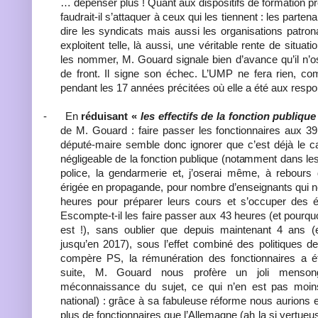
… dépenser plus ! Quant aux dispositifs de formation pr
faudrait-il s’attaquer à ceux qui les tiennent : les parten
dire les syndicats mais aussi les organisations patrona
exploitent telle, là aussi, une véritable rente de situat
les nommer, M. Gouard signale bien d’avance qu’il n’o
de front. Il signe son échec. L’UMP ne fera rien, com
pendant les 17 années précitées où elle a été aux respon
-
En
réduisant «
les effectifs de la fonction publique
de M. Gouard : faire passer les fonctionnaires aux 3
député-maire semble donc ignorer que c’est déjà le c
négligeable de la fonction publique (notamment dans les
police, la gendarmerie et, j’oserai même, à rebours
érigée en propagande, pour nombre d’enseignants qui 
heures pour préparer leurs cours et s’occuper des él
Escompte-t-il les faire passer aux 43 heures (et pourqu
est !), sans oublier que depuis maintenant 4 ans (
jusqu’en 2017), sous l’effet combiné des politiques d
compère PS, la rémunération des fonctionnaires a é
suite, M. Gouard nous profère un joli menso
méconnaissance du sujet, ce qui n’en est pas moin
national) : grâce à sa fabuleuse réforme nous aurions 
plus de fonctionnaires que l’Allemagne (ah la si vertue