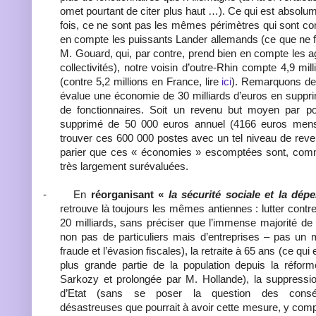
omet pourtant de citer plus haut …). Ce qui est absolu
fois, ce ne sont pas les mêmes périmètres qui sont co
en compte les puissants Lander allemands (ce que ne 
M. Gouard, qui, par contre, prend bien en compte les 
collectivités), notre voisin d’outre-Rhin compte 4,9 mil
(contre 5,2 millions en France, lire
ici
). Remarquons de
évalue une économie de 30 milliards d’euros en suppr
de fonctionnaires. Soit un revenu but moyen par po
supprimé de 50 000 euros annuel (4166 euros mensuel
trouver ces 600 000 postes avec un tel niveau de revenu
parier que ces « économies » escomptées sont, comm
très largement surévaluées.
-
En
réorganisant «
la sécurité sociale et la dép
retrouve là toujours les mêmes antiennes : lutter contr
20 milliards, sans préciser que l’immense majorité de 
non pas de particuliers mais d’entreprises – pas un 
fraude et l’évasion fiscales), la retraite à 65 ans (ce qui 
plus grande partie de la population depuis la réform
Sarkozy et prolongée par M. Hollande), la suppressio
d’Etat (sans se poser la question des conséq
désastreuses que pourrait à avoir cette mesure, y compr