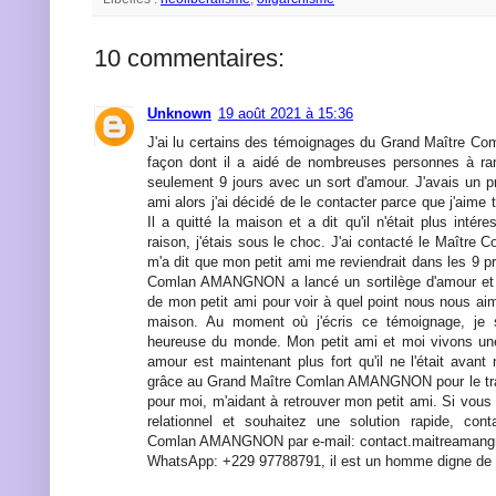
10 commentaires:
Unknown
19 août 2021 à 15:36
J'ai lu certains des témoignages du Grand Maître 
façon dont il a aidé de nombreuses personnes à r
seulement 9 jours avec un sort d'amour. J'avais un 
ami alors j'ai décidé de le contacter parce que j'aime 
Il a quitté la maison et a dit qu'il n'était plus intér
raison, j'étais sous le choc. J'ai contacté le Maîtr
m'a dit que mon petit ami me reviendrait dans les 9 pr
Comlan AMANGNON a lancé un sortilège d'amour et 
de mon petit ami pour voir à quel point nous nous aimo
maison. Au moment où j'écris ce témoignage, je 
heureuse du monde. Mon petit ami et moi vivons une
amour est maintenant plus fort qu'il ne l'était avant 
grâce au Grand Maître Comlan AMANGNON pour le travai
pour moi, m'aidant à retrouver mon petit ami. Si vou
relationnel et souhaitez une solution rapide, con
Comlan AMANGNON par e-mail: contact.maitreaman
WhatsApp: +229 97788791, il est un homme digne de 