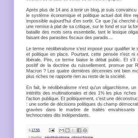
Après plus de 14 ans à tenir un blog, je suis convaincu
le système économique et politique actuel doit être re
impossible aujourd’hui d’en sortir. Ce que j’ai cherché 
une remise à plat de sa critique, sur le fond et sur la fo
bataille des mots sera essentielle, tant le lexique olig
faisant des parasites fiscaux des paradis…
Le terme néolibéralisme s’est imposé pour qualifier 
et politique en place. Pourtant, cette pensée n’est ni 
libérale. Pire, ce terme biaise le débat public. Et s’il n
positif de la doctrine du ruissellement, promue par 
Macron ? Les quatre dernières décennies ont bien m
plus riches ne rapporte rien au reste de la société.
En fait, le néolibéralisme n’est qu’un oligarchisme, un
intérêts des multinationales et des 1% les plus riches
l’action publique. Et politiquement, c’est une déconstru
: une sortie de décisions politiques du champ démocrati
gravées dans le marbre de traités envahissants
technocrates dits indépendants.
à
17:55
Libellés :
néolibéralisme
,
oligarchisme