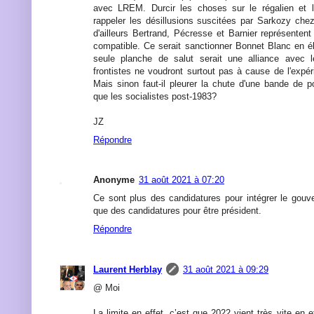
avec LREM. Durcir les choses sur le régalien et l'
rappeler les désillusions suscitées par Sarkozy chez l
d'ailleurs Bertrand, Pécresse et Barnier représenten
compatible. Ce serait sanctionner Bonnet Blanc en é
seule planche de salut serait une alliance avec 
frontistes ne voudront surtout pas à cause de l'exp
Mais sinon faut-il pleurer la chute d'une bande de p
que les socialistes post-1983?
JZ
Répondre
Anonyme
31 août 2021 à 07:20
Ce sont plus des candidatures pour intégrer le gouv
que des candidatures pour être président.
Répondre
Laurent Herblay
31 août 2021 à 09:29
@ Moi
La limite en effet, c’est que 2022 vient très vite en ef