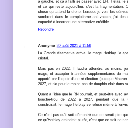
à gauche, et ça a failli se passer avec LFI. Hélas, le 
et ce qui reste aujourd'hui, c'est la fragmentation.
chose qui attend la droite. Lorsque je vois les dérive
sombrent dans le complotisme anti-vaccin, j'ai des 
capacité à incarner une alternative crédible.
Répondre
Anonyme
30 août 2021 à 11:59
La Grande Alternative arrive, le mage Herblay l'a a
cristal.
Mais pas en 2022. Il faudra attendre, au moins, ju
mage, et accepter 5 années supplémentaires de mac
apporté par l'espoir d'une ré-élection (puisque Macron 
2027, et n'a pour le moins pas de dauphin clair dans 
Quant à l'idée que le RN pourrait, et peut-être avec av
bouche-trou de 2022 à 2027, pendant que la G
construirait, le mage Herblay se refuse même à l'envis
Ce n'est pas qu'il soit démontré que ce serait pire qu
ce qu'Herblay craindrait plutôt, c'est que ce soit ne se