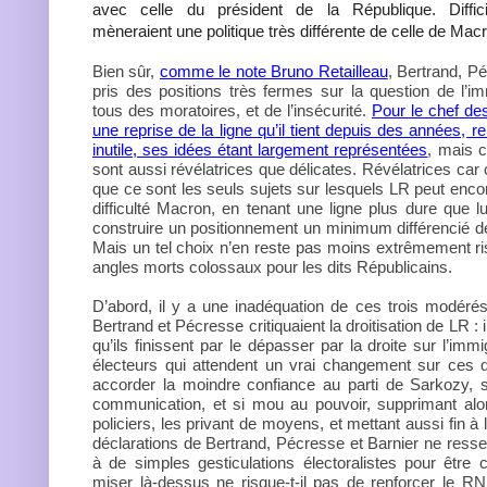
avec celle du président de la République. Difficil
mèneraient une politique très différente de celle de Mac
Bien sûr,
comme le note Bruno Retailleau
, Bertrand, P
pris des positions très fermes sur la question de l’i
tous des moratoires, et de l’insécurité.
Pour le chef de
une reprise de la ligne qu’il tient depuis des années, 
inutile, ses idées étant largement représentées
, mais c
sont aussi révélatrices que délicates. Révélatrices car
que ce sont les seuls sujets sur lesquels LR peut encor
difficulté Macron, en tenant une ligne plus dure que lu
construire un positionnement un minimum différencié de 
Mais un tel choix n’en reste pas moins extrêmement r
angles morts colossaux pour les dits Républicains.
D’abord, il y a une inadéquation de ces trois modérés
Bertrand et Pécresse critiquaient la droitisation de LR : 
qu’ils finissent par le dépasser par la droite sur l’immi
électeurs qui attendent un vrai changement sur ces q
accorder la moindre confiance au parti de Sarkozy, 
communication, et si mou au pouvoir, supprimant al
policiers, les privant de moyens, et mettant aussi fin à
déclarations de Bertrand, Pécresse et Barnier ne resse
à de simples gesticulations électoralistes pour être 
miser là-dessus ne risque-t-il pas de renforcer le