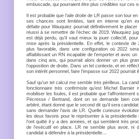
embuscade, qui pourraient être plus crédibles sur ces s
Il est probable que l’aile droite de LR passe son tour e
ses chances sont limitées, tant en interne qu’en e
défaite pour Wauquiez pourrait définitivement le placer h
réussi à se remettre de l’échec de 2019. Wauquiez ju
est déjà perdu, qu’il vaut mieux la jouer collectif, po
mise après la présidentielle. En effet, le contexte de 
plus favorable, dans une configuration où 2022 serai
affaiblissant un RN incapable de l’emporter et avec un
dans cinq ans, qui pourrait alors donner un plus gra
l’opposition de droite. Dans un tel contexte, et en réfl
son intérêt personnel, faire l’impasse sur 2022 pourrait ê
Sauf qu’un tel calcul me semble très périlleux. La cand
fonctionnaire très confirmiste qu’est Michel Barnier
mobiliser les foules, il est probable que l’affrontement s
Pécresse / Bertrand, dont on se demande bien com
arbitré, étant donné que le second dit qu’il sera candidat
sans demander l’avis de LR. Quelle curieuse évolutio
les deux favoris pour le représenter à la présidentielle
l’ont quitté il y a des années, et qui semblent très pr
de l’exécutif en place. LR ne semble plus avoir, ni
candidat à défendre à la présidentielle…