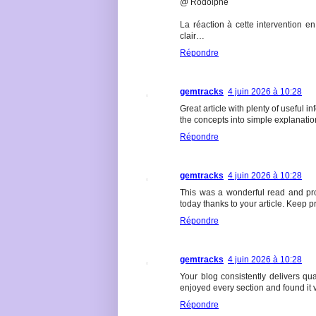
@ Rodolphe
La réaction à cette intervention en
clair…
Répondre
gemtracks
4 juin 2026 à 10:28
Great article with plenty of useful 
the concepts into simple explanati
Répondre
gemtracks
4 juin 2026 à 10:28
This was a wonderful read and pro
today thanks to your article. Keep 
Répondre
gemtracks
4 juin 2026 à 10:28
Your blog consistently delivers qua
enjoyed every section and found it v
Répondre