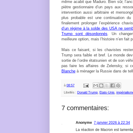
même acabit que Maduro. Bien sûr, l’ancie
piètre gestionnaire d’un pays aux resso
intervention aussi arbitraire et mensong
plus probable est une continuation du 
finalement prolonger l’expérience chavi
d’un régime à la solde des USA ne sembl
Trump sont désordonnés
. Un changem
meilleure option, mais l’histoire n’en fait 
Mais ce faisant, si les chavistes resten
Trump sera faible et bref. Le monde devr
sortie de l’ordre étatsunien et de son véhi
pas faire les affaires de Zelensky, si 
Blanche
à ménager la Russie dans de tel
à
08:57
Libellés :
Donald Trump
,
Etats-Unis
,
impérialism
7 commentaires:
Anonyme
7 janvier 2026 à 22:34
La réaction de Macron est lamenta