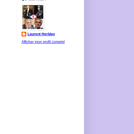
Laurent Herblay
Afficher mon profil complet