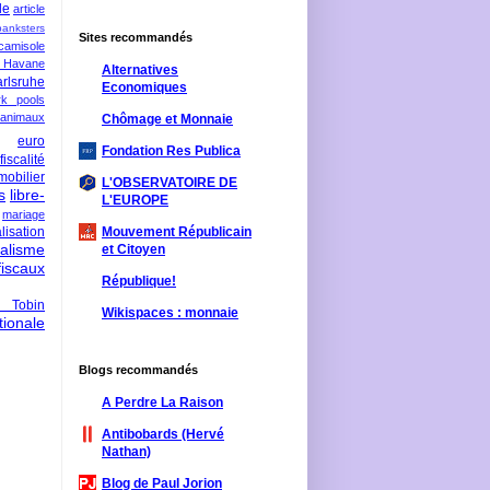
le
article
banksters
Sites recommandés
camisole
 Havane
Alternatives
rlsruhe
Economiques
rk pools
 animaux
Chômage et Monnaie
euro
Fondation Res Publica
fiscalité
mobilier
L'OBSERVATOIRE DE
s
libre-
L'EUROPE
mariage
lisation
Mouvement Républicain
ralisme
et Citoyen
scaux
République!
 Tobin
Wikispaces : monnaie
ionale
Blogs recommandés
A Perdre La Raison
Antibobards (Hervé
Nathan)
Blog de Paul Jorion