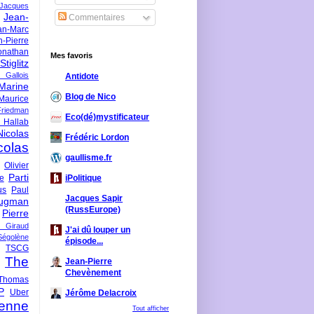
-Jacques
Jean-
Commentaires
an-Marc
n-Pierre
onathan
Mes favoris
iglitz
 Gallois
Antidote
Marine
Blog de Nico
Maurice
iedman
Eco(dé)mystificateur
 Hallab
Nicolas
Frédéric Lordon
colas
gaullisme.fr
Olivier
Parti
ne
iPolitique
us
Paul
Jacques Sapir
ugman
(RussEurope)
Pierre
l Giraud
J'ai dû louper un
Ségolène
épisode...
TSCG
The
Jean-Pierre
Chevènement
Thomas
P
Uber
Jérôme Delacroix
enne
Tout afficher