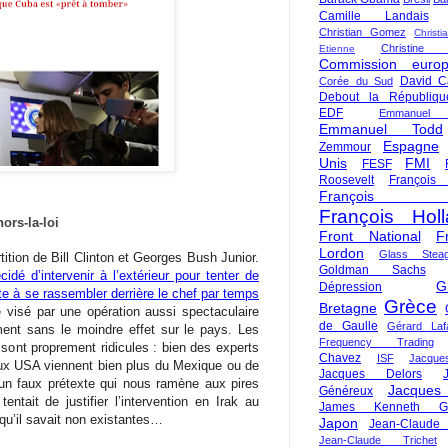
Camille Landais
Christian Gomez
Christi
Christine 
Etienne
Commission euro
David C
Corée du Sud
Debout la Républiqu
EDF
Emmanuel
Emmanuel Todd
Espagne
Zemmour
Unis
FMI
FESF
Roosevelt
François
François Fi
François Hol
ors-la-loi
Front National
F
Lordon
Glass Steag
tition de Bill Clinton et Georges Bush Junior.
Goldman Sachs
écidé d’intervenir à l’extérieur pour tenter de
G
Dépression
te à se rassembler derrière le chef par temps
Grèce
Bretagne
é visé par une opération aussi spectaculaire
de Gaulle
Gérard Laf
ment sans le moindre effet sur le pays. Les
Frequency Trading
ont proprement ridicules : bien des experts
Chavez
ISF
Jacque
aux USA viennent bien plus du Mexique ou de
Jacques Delors
’un faux prétexte qui nous ramène aux pires
Jacques
Généreux
ait de justifier l’intervention en Irak au
James Kenneth Gal
qu’il savait non existantes…
Japon
Jean-Claude
Jean-Claude Trichet