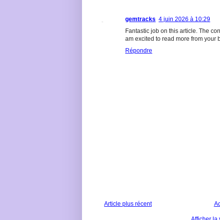
gemtracks
4 juin 2026 à 10:29
Fantastic job on this article. The co
am excited to read more from your bl
Répondre
Article plus récent
Ac
Afficher la