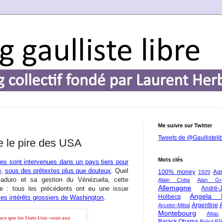
Me suivre sur Twitter
Tweets de @Gaullisteli
e le pire des USA
Mots clés
nes sont intervenues dans un pays tiers pour
e
,
sous des prétextes plus que douteux
. Quel
100% money
Agr
1929
aduro et sa gestion du Vénézuela, cette
Alain Cotta
Alan Gr
Allemagne
le : tous les précédents ont eu une issue
André-
Angela 
Holbecq
les intérêts grossiers de Washington
.
Argentine
Arcelor-Mittal
Montebourg
Attac
Barack Obama
Brésil
Bâl