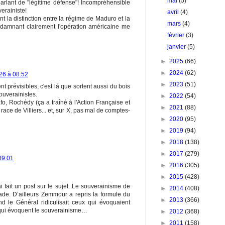
mai
(5)
parlant de "légitime défense"! Incompréhensible
erainiste!
avril
(4)
t la distinction entre la régime de Maduro et la
mars
(4)
damnant clairement l'opération américaine me
février
(3)
janvier
(5)
►
2025
(66)
►
2024
(62)
026 à 08:52
►
2023
(51)
nt prévisibles, c'est là que sortent aussi du bois
ouverainistes.
►
2022
(54)
fo, Rochédy (ça a traîné à l'Action Française et
►
2021
(88)
 race de Villiers... et, sur X, pas mal de comptes-
►
2020
(95)
►
2019
(94)
►
2018
(138)
►
2017
(279)
09:01
►
2016
(305)
►
2015
(428)
i fait un post sur le sujet. Le souverainisme de
►
2014
(408)
de. D’ailleurs Zemmour a repris la formule du
►
2013
(366)
d le Général ridiculisait ceux qui évoquaient
 qui évoquent le souverainisme…
►
2012
(368)
►
2011
(158)