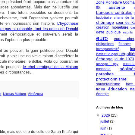
n président était toujours plus autoritaire et
Zone Monétaire Optima
austérité
urces abondantes. Mais rien ne justifie une
50
banques centrales
ère. Trois futurs possibles se dessinent. Le
budgétaire
charte de la
chavisme, tant l’agression yankee pourrait
chômage
cour de Ka
ste en nourrissant son histoire.
L’hypothèse
création monétaire
da
e pas si probable, tant les actes de Donald
dette publique
esprits
ent démocratique et souverain serait la
euro
euro cher
pas l’option la plus probable.
obligations
finance
im
homoparentalité
t au pouvoir, le gain politique pour Donald
inégalité
institut Bruegel
ait y voir une nouvelle raison d’accélérer la
échange
loi de 1973
cule monétaire, le dollar. Voilà qui pourrait ne
mondia
mariage gay
cela poussait
le chef erratique de la Maison
néolibé
monnaie
les circonstances…
parasites fi
protectionnisme
souverainisme
taxe
éducation nat
troïka
énergie
e
,
Nicolas Maduro
,
Vénézuela
Archives du blog
▼
2026
(25)
juillet
(3)
juin
(1)
ble, mais que dire de celle de Sarah Knafo qui