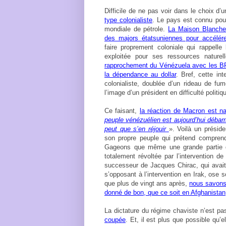
Difficile de ne pas voir dans le choix d
type colonialiste
. Le pays est connu pour
mondiale de pétrole.
La Maison Blanche 
des majors étatsuniennes pour accélére
faire proprement coloniale qui rappel
exploitée pour ses ressources naturel
rapprochement du Vénézuela avec les BRIC
la dépendance au dollar
. Bref, cette in
colonialiste, doublée d’un rideau de fum
l’image d’un président en difficulté politi
Ce faisant,
la réaction de Macron est na
peuple vénézuélien est aujourd’hui débar
peut que s’en réjouir
». Voilà un présid
son propre peuple qui prétend comprend
Gageons que même une grande partie 
totalement révoltée par l’intervention d
successeur de Jacques Chirac, qui avait
s’opposant à l’intervention en Irak, ose s
que plus de vingt ans après,
nous savons 
donné de bon, que ce soit en Afghanistan
La dictature du régime chaviste n’est p
coupée
. Et, il est plus que possible qu