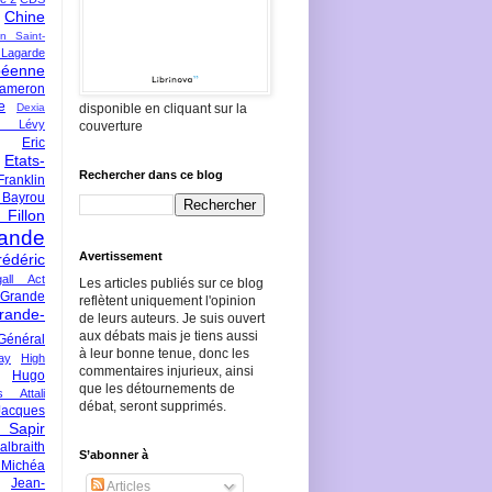
Chine
an Saint-
Lagarde
péenne
ameron
e
Dexia
disponible en cliquant sur la
 Lévy
couverture
Eric
Etats-
Rechercher dans ce blog
Franklin
 Bayrou
llon
lande
Avertissement
rédéric
all Act
Les articles publiés sur ce blog
Grande
reflètent uniquement l'opinion
rande-
de leurs auteurs. Je suis ouvert
aux débats mais je tiens aussi
Général
à leur bonne tenue, donc les
ay
High
commentaires injurieux, ainsi
Hugo
que les détournements de
s Attali
débat, seront supprimés.
Jacques
 Sapir
braith
S’abonner à
 Michéa
Jean-
Articles