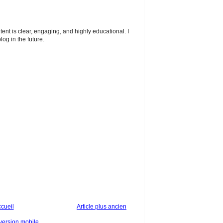
ntent is clear, engaging, and highly educational. I
og in the future.
cueil
Article plus ancien
 version mobile