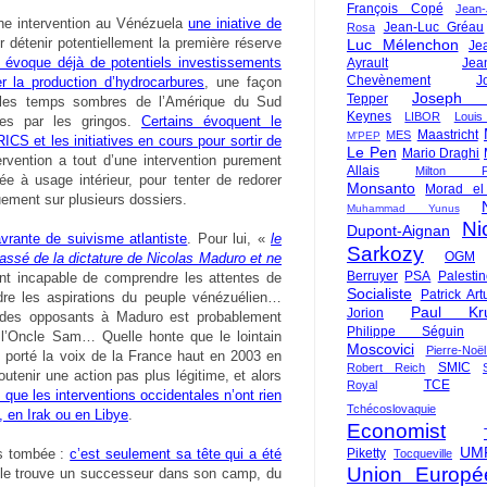
François Copé
Jean
’une intervention au Vénézuela
une iniative de
Jean-Luc Gréau
Rosa
 détenir potentiellement la première réserve
Luc Mélenchon
Je
évoque déjà de potentiels investissements
Ayrault
Jea
Chevènement
J
r la production d’hydrocarbures
, une façon
Joseph St
Tepper
le les temps sombres de l’Amérique du Sud
Keynes
LIBOR
Louis
les par les gringos.
Certains évoquent le
Maastricht
MES
M'PEP
S et les initiatives en cours pour sortir de
Le Pen
Mario Draghi
tervention a tout d’une intervention purement
Allais
Milton Fr
ée à usage intérieur, pour tenter de redorer
Monsanto
Morad el
quement sur plusieurs dossiers.
Muhammad Yunus
Ni
Dupont-Aignan
vrante de suivisme atlantiste
. Pour lui, «
le
Sarkozy
OGM
rassé de la dictature de Nicolas Maduro et ne
Berruyer
PSA
Palesti
ent incapable de comprendre les attentes de
Socialiste
Patrick Art
re les aspirations du peuple vénézuélien…
Paul Kr
Jorion
des opposants à Maduro est probablement
Philippe Séguin
e l’Oncle Sam… Quelle honte que le lointain
Moscovici
Pierre-Noë
 porté la voix de la France haut en 2003 en
SMIC
Robert Reich
outenir une action pas plus légitime, et alors
TCE
Royal
que les interventions occidentales n’ont rien
Tchécoslovaquie
, en Irak ou en Libye
.
Economist
UM
Piketty
as tombée :
c’est seulement sa tête qui a été
Tocqueville
Union Europé
’elle trouve un successeur dans son camp, du