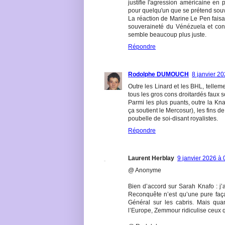
justifie l'agression américaine en 
pour quelqu'un que se prétend souv
La réaction de Marine Le Pen faisan
souveraineté du Vénézuela et con
semble beaucoup plus juste.
Répondre
Rodolphe DUMOUCH
8 janvier 2
Outre les Linard et les BHL, telleme
tous les gros cons droitardés faux s
Parmi les plus puants, outre la Kna
ça soutient le Mercosur), les fins de
poubelle de soi-disant royalistes.
Répondre
Laurent Herblay
9 janvier 2026 à 
@ Anonyme
Bien d’accord sur Sarah Knafo : j’a
Reconquête n’est qu’une pure faça
Général sur les cabris. Mais quan
l’Europe, Zemmour ridiculise ceux