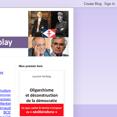
Mon premier livre
bre
iculture
eenspan
Jacques
Merkel
Arnaud
BCE
e 2
CDS