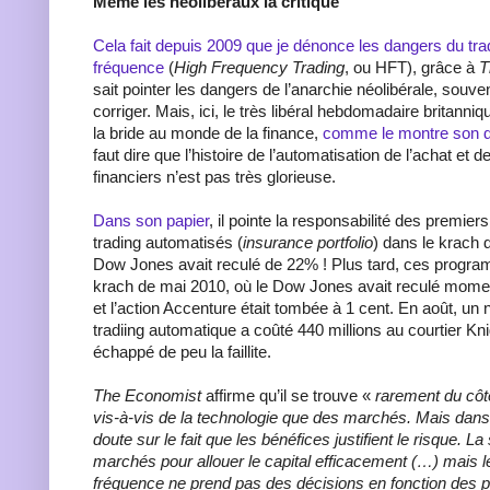
Même les néolibéraux la critique
Cela fait depuis 2009 que je dénonce les dangers du tra
fréquence
(
High Frequency Trading
, ou HFT), grâce à
T
sait pointer les dangers de l’anarchie néolibérale, souve
corriger. Mais, ici, le très libéral hebdomadaire britanni
la bride au monde de la finance,
comme le montre son des
faut dire que l’histoire de l’automatisation de l’achat et d
financiers n’est pas très glorieuse.
Dans son papier
, il pointe la responsabilité des premi
trading automatisés (
insurance portfolio
) dans le krach 
Dow Jones avait reculé de 22% ! Plus tard, ces progr
krach de mai 2010, où le Dow Jones avait reculé mo
et l’action Accenture était tombée à 1 cent. En août, un 
tradiing automatique a coûté 440 millions au courtier Kni
échappé de peu la faillite.
The Economist
affirme qu’il se trouve «
rarement du côté
vis-à-vis de la technologie que des marchés. Mais dans 
doute sur le fait que les bénéfices justifient le risque. L
marchés pour allouer le capital efficacement (…) mais l
fréquence ne prend pas des décisions en fonction des 