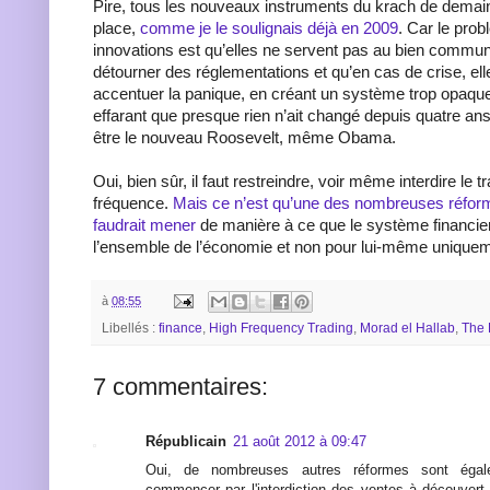
Pire, tous les nouveaux instruments du krach de demai
place,
comme je le soulignais déjà en 2009
. Car le pro
innovations est qu’elles ne servent pas au bien commu
détourner des réglementations et qu’en cas de crise, ell
accentuer la panique, en créant un système trop opaque
effarant que presque rien n’ait changé depuis quatre an
être le nouveau Roosevelt, même Obama.
Oui, bien sûr, il faut restreindre, voir même interdire le t
fréquence.
Mais ce n’est qu’une des nombreuses réforme
faudrait mener
de manière à ce que le système financier
l’ensemble de l’économie et non pour lui-même unique
à
08:55
Libellés :
finance
,
High Frequency Trading
,
Morad el Hallab
,
The 
7 commentaires:
Républicain
21 août 2012 à 09:47
Oui, de nombreuses autres réformes sont égal
commencer par l'interdiction des ventes à découvert