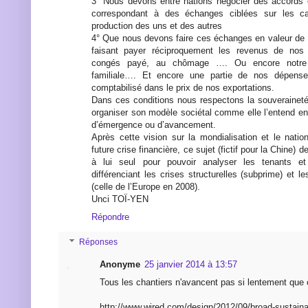
3° Nous devons entre nations négocier des accords 
correspondant à des échanges ciblées sur les cap
production des uns et des autres
4° Que nous devons faire ces échanges en valeur de 
faisant payer réciproquement les revenus de nos 
congés payé, au chômage …. Ou encore notre s
familiale…. Et encore une partie de nos dépenses
comptabilisé dans le prix de nos exportations.
Dans ces conditions nous respectons la souverainet
organiser son modèle sociétal comme elle l’entend en
d’émergence ou d’avancement.
Après cette vision sur la mondialisation et le natio
future crise financière, ce sujet (fictif pour la Chine
à lui seul pour pouvoir analyser les tenants et
différenciant les crises structurelles (subprime) et le
(celle de l’Europe en 2008).
Unci TOÏ-YEN
Répondre
Réponses
Anonyme
25 janvier 2014 à 13:57
Tous les chantiers n'avancent pas si lentement que 
http://www.wired.com/design/2012/09/broad-sustainab