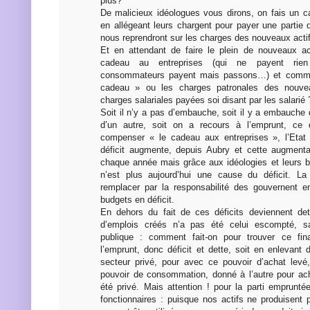
plus?
De malicieux idéologues vous dirons, on fais un c
en allégeant leurs chargent pour payer une partie
nous reprendront sur les charges des nouveaux actif
Et en attendant de faire le plein de nouveaux ac
cadeau au entreprises (qui ne payent rien
consommateurs payent mais passons…) et comm
cadeau » ou les charges patronales des nouvea
charges salariales payées soi disant par les salarié 
Soit il n’y a pas d’embauche, soit il y a embauche
d’un autre, soit on a recours à l’emprunt, ce 
compenser « le cadeau aux entreprises », l’Etat 
déficit augmente, depuis Aubry et cette augment
chaque année mais grâce aux idéologies et leurs 
n’est plus aujourd’hui une cause du déficit. La 
remplacer par la responsabilité des gouvernent e
budgets en déficit.
En dehors du fait de ces déficits deviennent de
d’emplois créés n’a pas été celui escompté, sa
publique : comment fait-on pour trouver ce fin
l’emprunt, donc déficit et dette, soit en enlevant
secteur privé, pour avec ce pouvoir d’achat levé
pouvoir de consommation, donné à l’autre pour ach
été privé. Mais attention ! pour la parti emprunté
fonctionnaires : puisque nos actifs ne produisent