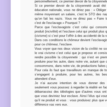
personnellement, ce premier devoir de la citoyennet
Si ce premier devoir de la citoyenneté avait ét
éducation nationale, vous ne diriez pas : « Obliger q
même moyennant un salaire, c'est le STO des naz
qu’on fait les nazis. Vous ne diriez pas « Faire tr
c'est de l'esclavage.» Pourquoi ?
Parce que l’esclavagiste c’est celui qui conso
produit (incivilité) et l‘esclave celui qui produit pl
(civisme) si c’est pour l’offrir à des accidenté de la v
Dans ces conditions le chômeur devient l’esclavagist
pour ce chômeur, l’esclave.
Vous voyer que nos deux vision de la civilité ne s
le vrai civisme c’est celui que je propose et consis
rendre possible la citoyenneté : qui n’est en pre
produire pour les autre, dans notre vie, autant qu
consommons, dans notre vie, de productions faites p
Pour cela ils faut que travailleurs en manque de tr
s’engagent à produire, pour les autres, les be
attendent d’eux.
Je n’ai aucune intention de vous donner des 
seulement vous poussez à regarder la réalité en fa
débarrassiez des idéologies que d’autres vous ont
que vous deviniez leur esclave. Ainsi l’élus qui vous
qu’il ne produit et vous : vous produisez plus que
différence vas vers eux.