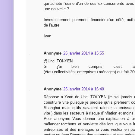
qui achète l'usine d'un de ses ex-concurrents avec 
une nouvelle ?
Investissement purement financier d'un côté, auth
de l'autre.
Ivan
Anonyme
25 janvier 2014 à 15:55
@Unci TOÏ-YEN
Si j'ai bien compris, c'est la
(état+collectivités+entreprises+ménages) qui fait 2
Anonyme
25 janvier 2014 à 16:49
Réponse a Yvan de Unci TOï-YEN jje n'ai jamais di
construire vite puisque je précise qu'ils préfèrent c
Shanghai mais qu'ils savaient ralentir la croissan
vite ) dans les secteurs à risque d'inflation et moins 
Pour anonyme Vous donner une explication à un
mélanger torchons et serviette dés lors que vous i
entreprises et des ménages si vous voulez en parl
mettre en face l'épargne des entreprise et des ména