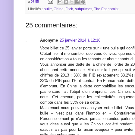
à
07:55
Libellés :
bulle
,
Chine
,
Fitch
,
subprimes
,
The Economist
25 commentaires:
Anonyme
25 janvier 2014 à 12:18
Votre billet ce 25 janvier porte sur « une bulle qui gonf
C’était hier, il me semble, que vous écriviez que nos 
en considération « tous les tenants et aboutissants d’
Vous annoncer une dette de la chine de l’ordre de 2
ahurissant cette annonce. Mais sur la ligne qui suit
chiffres de 2013 : 33% du PIB (exactement 33,2%) po
23% du PIB pour l’Etat central. En France notre dett
d’emprunt, En Chine la dette comptabilise les encou
pas encore fait l’objet d’un emprunt. Les Chinois 
nous. Cet encourt, pour les collectivités unique
compté dans les 33% de sa dette.
Maintenant nous pouvons analyser votre billet. Vous
bulle » n’est pas dans l’immobilier, « Contraire
Personnellement je n’avais jamais entendus parler 
vous dites aussi que « les Chinois ont été prudent »
exact mais pas pour la raison évoquez « pour éviter
celle des subprimes. »