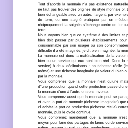
Tout d’abords la monnaie n’a pas existence naturelle 
ne faut pas trouver des origines du style monnaie or. L
bien échangeable avec un autre, l’argent, par exemp
de terre, ou une saigné pratiquée par un médeci
réciproquement la saignés s’échange contre de l’or 
terre.
Nous voyons bien que ce système à des limites et p
bien doit passer par plusieurs établissements pour 
consommable par son usager ou son consommateur.
difficulté il a été imaginée, je dit bien imaginée, la mo
La monnaie est donc la matérialisation de la valeur
bien ou un service qui eux sont bien réel. Donc la 
service) à deux déclinaisons : sa richesse réelle (le
même) et une richesse imaginaire (la valeur du bien ou
par la monnaie.
Vous comprenez que la monnaie n’est qu’une matéri
d’’une production quand cette production passe d’une
la monnaie d’une à l’autre en sens inverse.
Vous comprenez aussi que la monnaie peut se partag
et avec la part de monnaie (richesse imaginaire) que r
ci achète la part de production (richesse réelle) corre
monnaie, puis le cycle continue.
Vous comprenez maintenant que la monnaie n’est
moyen pour faire des partages de biens ou de servi
nation, assurer le partage des productions faites par