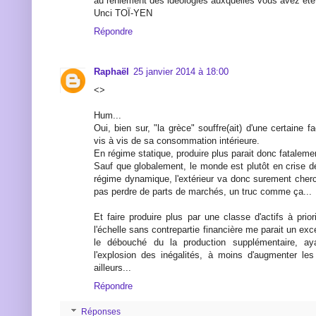
au reniement des idéologies auxquelles vous avez été
Unci TOÏ-YEN
Répondre
Raphaël
25 janvier 2014 à 18:00
<>
Hum...
Oui, bien sur, "la grèce" souffre(ait) d'une certaine 
vis à vis de sa consommation intérieure.
En régime statique, produire plus parait donc fatalemen
Sauf que globalement, le monde est plutôt en crise de
régime dynamique, l'extérieur va donc surement cherc
pas perdre de parts de marchés, un truc comme ça...
Et faire produire plus par une classe d'actifs à prio
l'échelle sans contrepartie financière me parait un exc
le débouché du la production supplémentaire, aya
l'explosion des inégalités, à moins d'augmenter les
ailleurs...
Répondre
Réponses