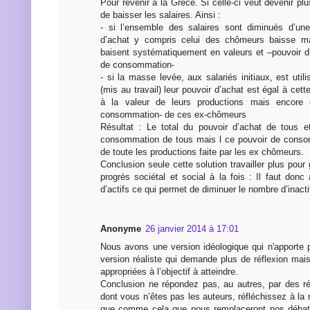
Pour revenir à la Grèce. Si celle-ci veut devenir plus
de baisser les salaires. Ainsi :
- si l’ensemble des salaires sont diminués d’un
d’achat y compris celui des chômeurs baisse ma
baisent systématiquement en valeurs et –pouvoir d’
de consommation-
- si la masse levée, aux salariés initiaux, est uti
(mis au travail) leur pouvoir d’achat est égal à cet
à la valeur de leurs productions mais encore 
consommation- de ces ex-chômeurs
Résultat : Le total du pouvoir d’achat de tous e
consommation de tous mais l ce pouvoir de cons
de toute les productions faite par les ex chômeurs.
Conclusion seule cette solution travailler plus pour
progrès sociétal et social à la fois : Il faut don
d’actifs ce qui permet de diminuer le nombre d’inacti
Anonyme
26 janvier 2014 à 17:01
Nous avons une version idéologique qui n'apporte p
version réaliste qui demande plus de réflexion mai
appropriées à l’objectif à atteindre.
Conclusion ne répondez pas, au autres, par des r
dont vous n’êtes pas les auteurs, réfléchissez à la r
que comme cela que nous remplaceront nos débats