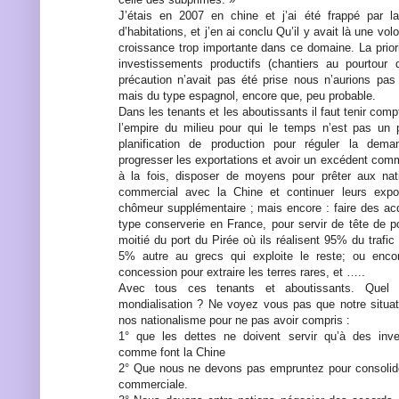
J’étais en 2007 en chine et j’ai été frappé par la
d’habitations, et j’en ai conclu Qu’il y avait là une vo
croissance trop importante dans ce domaine. La priori
investissements productifs (chantiers au pourtour 
précaution n’avait pas été prise nous n’aurions pa
mais du type espagnol, encore que, peu probable.
Dans les tenants et les aboutissants il faut tenir com
l’empire du milieu pour qui le temps n’est pas un 
planification de production pour réguler la deman
progresser les exportations et avoir un excédent com
à la fois, disposer de moyens pour prêter aux nati
commercial avec la Chine et continuer leurs expo
chômeur supplémentaire ; mais encore : faire des acq
type conserverie en France, pour servir de tête de p
moitié du port du Pirée où ils réalisent 95% du trafic 
5% autre au grecs qui exploite le reste; ou encore
concession pour extraire les terres rares, et …..
Avec tous ces tenants et aboutissants. Quel
mondialisation ? Ne voyez vous pas que notre situa
nos nationalisme pour ne pas avoir compris :
1° que les dettes ne doivent servir qu’à des inve
comme font la Chine
2° Que nous ne devons pas empruntez pour consolide
commerciale.