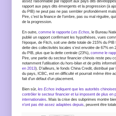
assez raisonnable par rapport aux pays dits développés, 
rapport aux pays dits émergents et la progression (à ajo
du PIB) ne peut pas ne pas sembler profondément mals
Pire, c’est la finance de l’ombre, pas ou mal régulée, qui
de la progression.
En outre,
comme le rapporte
Les Echos
, le Bureau Nati
publié un rapport confirmant les hypothèses, vues co
l’époque, de Fitch, soit une dette totale de 215% du PIB f
dette des collectivités locales s’est envolée de 67% en
du PIB, plus que la dette centrale (23%),
comme le rapp
Pire, une partie du secteur financier chinois reste peu c
notamment l’utilisation du hors-bilan et de prêts informel
en 2013
). D’ailleurs, le fonds China Credit, distribué pa
du pays, ICBC, est en difficulté et pourrait même être accu
fait d’un défaut d’un placement.
Bien sûr,
les Echos
indiquent que les autorités chinoise
contrôler le secteur financier et lui imposent de plus en 
internationales
. Mais la crise des subprimes montre bie
n’ont pas été assez adaptées depuis
, peuvent être tota