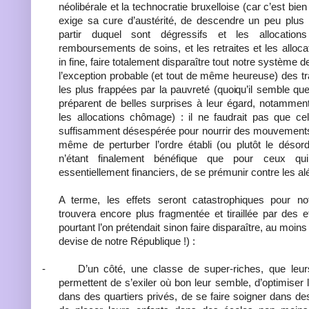
néolibérale et la technocratie bruxelloise (car c’est bien 
exige sa cure d’austérité, de descendre un peu plus
partir duquel sont dégressifs et les allocations
remboursements de soins, et les retraites et les alloc
in fine, faire totalement disparaître tout notre système d
l’exception probable (et tout de même heureuse) des t
les plus frappées par la pauvreté (quoiqu’il semble 
préparent de belles surprises à leur égard, notammen
les allocations chômage) : il ne faudrait pas que ce
suffisamment désespérée pour nourrir des mouvements 
même de perturber l’ordre établi (ou plutôt le désordr
n’étant finalement bénéfique que pour ceux qu
essentiellement financiers, de se prémunir contre les alé
A terme, les effets seront catastrophiques pour no
trouvera encore plus fragmentée et tiraillée par des 
pourtant l’on prétendait sinon faire disparaître, au moins
devise de notre République !) :
-
D’un côté, une classe de super-riches, que leu
permettent de s’exiler où bon leur semble, d’optimiser le
dans des quartiers privés, de se faire soigner dans des