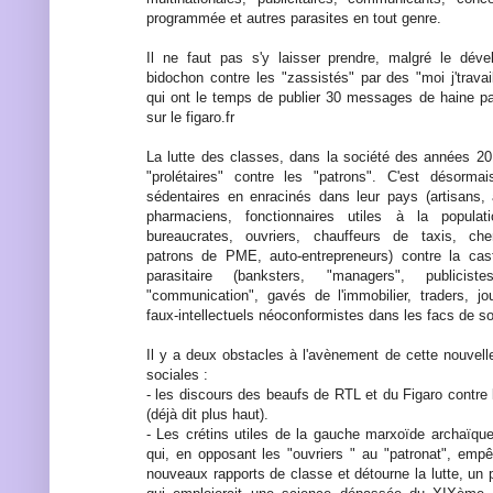
programmée et autres parasites en tout genre.
Il ne faut pas s'y laisser prendre, malgré le dév
bidochon contre les "zassistés" par des "moi j'trava
qui ont le temps de publier 30 messages de haine par
sur le figaro.fr
La lutte des classes, dans la société des années 201
"prolétaires" contre les "patrons". C'est désormai
sédentaires en enracinés dans leur pays (artisans, 
pharmaciens, fonctionnaires utiles à la populati
bureaucrates, ouvriers, chauffeurs de taxis, ch
patrons de PME, auto-entrepreneurs) contre la ca
parasitaire (banksters, "managers", publici
"communication", gavés de l'immobilier, traders, jou
faux-intellectuels néoconformistes dans les facs de soc
Il y a deux obstacles à l'avènement de cette nouvel
sociales :
- les discours des beaufs de RTL et du Figaro contre 
(déjà dit plus haut).
- Les crétins utiles de la gauche marxoïde archaïque 
qui, en opposant les "ouvriers " au "patronat", em
nouveaux rapports de classe et détourne la lutte, 