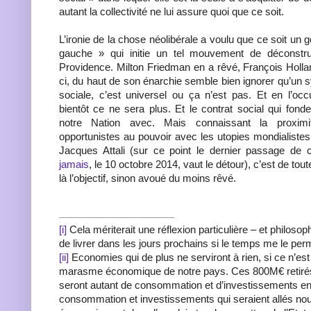
autant la collectivité ne lui assure quoi que ce soit.
L’ironie de la chose néolibérale a voulu que ce soit un
gauche » qui initie un tel mouvement de déconstruc
Providence. Milton Friedman en a rêvé, François Holland
ci, du haut de son énarchie semble bien ignorer qu’un 
sociale, c’est universel ou ça n’est pas. Et en l’occ
bientôt ce ne sera plus. Et le contrat social qui fond
notre Nation avec. Mais connaissant la proximi
opportunistes au pouvoir avec les utopies mondialiste
Jacques Attali (sur ce point le dernier passage de c
jamais
, le 10 octobre 2014, vaut le détour), c’est de tou
là l’objectif, sinon avoué du moins rêvé.
[i]
Cela mériterait une réflexion particulière – et philosop
de livrer dans les jours prochains si le temps me le per
[ii]
Economies qui de plus ne serviront à rien, si ce n’est 
marasme économique de notre pays. Ces 800M€ retir
seront autant de consommation et d’investissements e
consommation et investissements qui seraient allés nourri