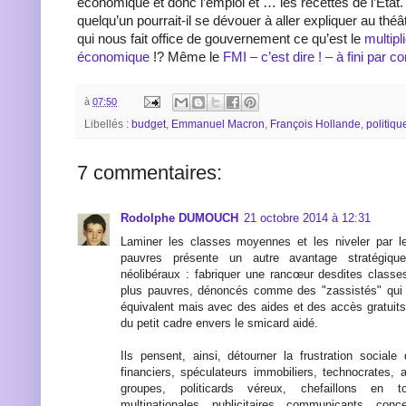
économique et donc l’emploi et … les recettes de l’Etat.
quelqu’un pourrait-il se dévouer à aller expliquer au th
qui nous fait office de gouvernement ce qu’est le
multipl
économique
!? Même le
FMI – c’est dire ! – à fini par 
à
07:50
Libellés :
budget
,
Emmanuel Macron
,
François Hollande
,
politiqu
7 commentaires:
Rodolphe DUMOUCH
21 octobre 2014 à 12:31
Laminer les classes moyennes et les niveler par l
pauvres présente un autre avantage stratégiqu
néolibéraux : fabriquer une rancœur desdites class
plus pauvres, dénoncés comme des "zassistés" qui 
équivalent mais avec des aides et des accès gratuits
du petit cadre envers le smicard aidé.
Ils pensent, ainsi, détourner la frustration sociale
financiers, spéculateurs immobiliers, technocrates, 
groupes, politicards véreux, chefaillons en
multinationales, publicitaires, communicants, conc