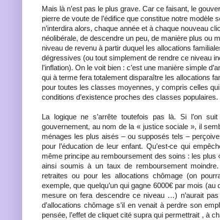
Mais là n’est pas le plus grave. Car ce faisant, le gouve
pierre de voute de l’édifice que constitue notre modèle so
n’interdira alors, chaque année et à chaque nouveau clic
néolibérale, de descendre un peu, de manière plus ou mo
niveau de revenu à partir duquel les allocations familial
dégressives (ou tout simplement de rendre ce niveau i
l’inflation). On le voit bien : c’est une manière simple d’a
qui à terme fera totalement disparaître les allocations f
pour toutes les classes moyennes, y compris celles qui
conditions d’existence proches des classes populaires.
La logique ne s’arrête toutefois pas là. Si l’on sui
gouvernement, au nom de la « justice sociale », il semb
ménages les plus aisés – ou supposés tels – perçoiven
pour l’éducation de leur enfant. Qu’est-ce qui empêche
même principe au remboursement des soins : les plus «
ainsi soumis à un taux de remboursement moindre
retraites ou pour les allocations chômage (on pourra
exemple, que quelqu’un qui gagne 6000€ par mois (au dé
mesure on fera descendre ce niveau …) n’aurait pas b
d’allocations chômage s’il en venait à perdre son emplo
pensée, l’effet de cliquet cité supra qui permettrait , à 