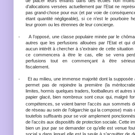
de placer leurs enfants dans des écoles non moins 
d’allocations versées actuellement par l’Etat ne représ
pas grand-chose pour eux (et par voie de conséquence 
étant quantité négligeable), si ce n’est le pourboire
leur groom ou les étrennes de leur concierge.
-
A l’opposé, une classe populaire minée par le chôma
autres que les perfusions allouées par l’Etat et qui 
aucun intérêt à chercher à s’extraire de cette situatio
ce commencera à être le cas, elle se verra perd
perfusions tout en commençant à être sérieus
fiscalement.
-
Et au milieu, une immense majorité dont la supposée 
permet pas de rejoindre la première (la méritocrati
limites, hormis quelques traders, footballeurs et autres i
papier glacé, bien nombreux sont ceux qui, malgré force
compétences, se voient barrer l’accès aux sommets de
de réseau au sein de l’oligarchie qui la compose) mais 
toutefois suffisants pour se voir amplement ponctionnés
de l’accès aux dispositifs de protection sociale. Cette i
bien un jour par se demander ce qu’elle est venue fout
social » dans lequel elle est la seule à s’acquitter de