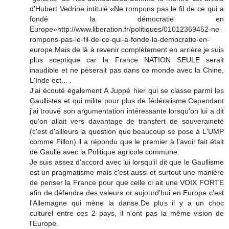
d'Hubert Vedrine intitulé:«Ne rompons pas le fil de ce qui a
fondé la démocratie en
Europe»http://www.liberation.fr/politiques/01012369452-ne-
rompons-pas-le-fil-de-ce-qui-a-fonde-la-democratie-en-
europe.Mais de là à revenir complètement en arrière je suis
plus sceptique car la France NATION SEULE serait
inaudible et ne pèserait pas dans ce monde avec la Chine,
L'Inde ect... .
J'ai écouté également A Juppé hier qui se classe parmi les
Gaullistes et qui milite pour plus de fédéralisme.Cependant
j'ai trouvé son argumentation intéressante lorsqu'on lui a dit
qu'on allait vers davantage de transfert de souveraineté
(c'est d'ailleurs la question que beaucoup se pose à L'UMP
comme Fillon) il a répondu que le premier à l'avoir fait était
de Gaulle avec la Politique agricole commune.
Je suis assez d'accord avec lui lorsqu'il dit que le Gaullisme
est un pragmatisme mais c'est aussi et surtout une manière
de penser la France pour que celle ci ait une VOIX FORTE
afin de défendre des valeurs or aujourd'hui en Europe c'est
l'Allemagne qui mène la danse.De plus il y a un choc
culturel entre ces 2 pays, il n'ont pas la même vision de
l'Europe.