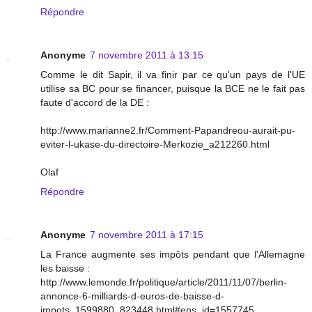
Répondre
Anonyme
7 novembre 2011 à 13:15
Comme le dit Sapir, il va finir par ce qu'un pays de l'UE
utilise sa BC pour se financer, puisque la BCE ne le fait pas
faute d'accord de la DE :
http://www.marianne2.fr/Comment-Papandreou-aurait-pu-
eviter-l-ukase-du-directoire-Merkozie_a212260.html
Olaf
Répondre
Anonyme
7 novembre 2011 à 17:15
La France augmente ses impôts pendant que l'Allemagne
les baisse :
http://www.lemonde.fr/politique/article/2011/11/07/berlin-
annonce-6-milliards-d-euros-de-baisse-d-
impots_1599880_823448.html#ens_id=1557745