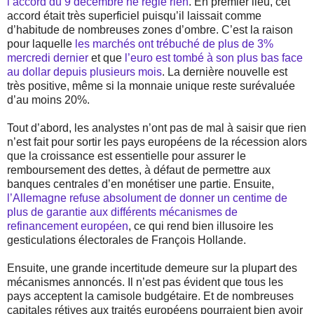
l’accord du 9 décembre ne règle rien
. En premier lieu, cet
accord était très superficiel puisqu’il laissait comme
d’habitude de nombreuses zones d’ombre. C’est la raison
pour laquelle
les marchés ont trébuché de plus de 3%
mercredi dernier
et que
l’euro est tombé à son plus bas face
au dollar depuis plusieurs mois
. La dernière nouvelle est
très positive, même si la monnaie unique reste surévaluée
d’au moins 20%.
Tout d’abord, les analystes n’ont pas de mal à saisir que rien
n’est fait pour sortir les pays européens de la récession alors
que la croissance est essentielle pour assurer le
remboursement des dettes, à défaut de permettre aux
banques centrales d’en monétiser une partie. Ensuite,
l’Allemagne refuse absolument de donner un centime de
plus de garantie aux différents mécanismes de
refinancement européen
, ce qui rend bien illusoire les
gesticulations électorales de François Hollande.
Ensuite, une grande incertitude demeure sur la plupart des
mécanismes annoncés. Il n’est pas évident que tous les
pays acceptent la camisole budgétaire. Et de nombreuses
capitales rétives aux traités européens pourraient bien avoir