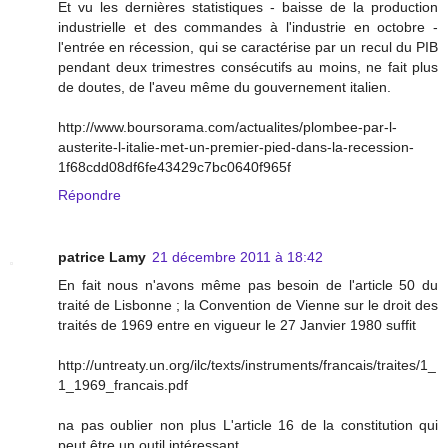
Et vu les dernières statistiques - baisse de la production
industrielle et des commandes à l'industrie en octobre -
l'entrée en récession, qui se caractérise par un recul du PIB
pendant deux trimestres consécutifs au moins, ne fait plus
de doutes, de l'aveu même du gouvernement italien.
http://www.boursorama.com/actualites/plombee-par-l-
austerite-l-italie-met-un-premier-pied-dans-la-recession-
1f68cdd08df6fe43429c7bc0640f965f
Répondre
patrice Lamy
21 décembre 2011 à 18:42
En fait nous n'avons même pas besoin de l'article 50 du
traité de Lisbonne ; la Convention de Vienne sur le droit des
traités de 1969 entre en vigueur le 27 Janvier 1980 suffit
http://untreaty.un.org/ilc/texts/instruments/francais/traites/1_
1_1969_francais.pdf
na pas oublier non plus L'article 16 de la constitution qui
peut être un outil intéressant