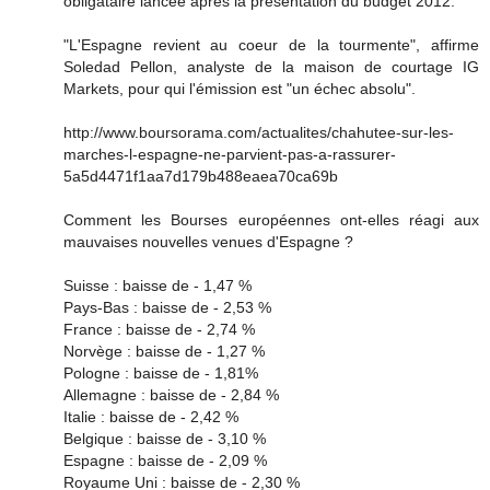
obligataire lancée après la présentation du budget 2012.
"L'Espagne revient au coeur de la tourmente", affirme
Soledad Pellon, analyste de la maison de courtage IG
Markets, pour qui l'émission est "un échec absolu".
http://www.boursorama.com/actualites/chahutee-sur-les-
marches-l-espagne-ne-parvient-pas-a-rassurer-
5a5d4471f1aa7d179b488eaea70ca69b
Comment les Bourses européennes ont-elles réagi aux
mauvaises nouvelles venues d'Espagne ?
Suisse : baisse de - 1,47 %
Pays-Bas : baisse de - 2,53 %
France : baisse de - 2,74 %
Norvège : baisse de - 1,27 %
Pologne : baisse de - 1,81%
Allemagne : baisse de - 2,84 %
Italie : baisse de - 2,42 %
Belgique : baisse de - 3,10 %
Espagne : baisse de - 2,09 %
Royaume Uni : baisse de - 2,30 %