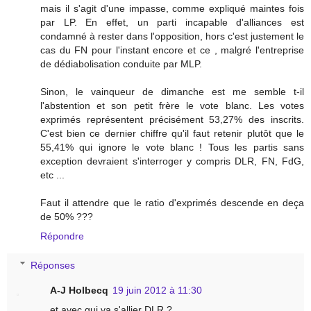
mais il s'agit d'une impasse, comme expliqué maintes fois
par LP. En effet, un parti incapable d'alliances est
condamné à rester dans l'opposition, hors c'est justement le
cas du FN pour l'instant encore et ce , malgré l'entreprise
de dédiabolisation conduite par MLP.
Sinon, le vainqueur de dimanche est me semble t-il
l'abstention et son petit frère le vote blanc. Les votes
exprimés représentent précisément 53,27% des inscrits.
C'est bien ce dernier chiffre qu'il faut retenir plutôt que le
55,41% qui ignore le vote blanc ! Tous les partis sans
exception devraient s'interroger y compris DLR, FN, FdG,
etc ...
Faut il attendre que le ratio d'exprimés descende en deça
de 50% ???
Répondre
Réponses
A-J Holbecq
19 juin 2012 à 11:30
et avec qui va s'allier DLR ?