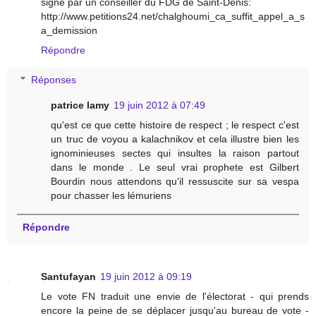
signé par un conseiller du FDG de Saint-Denis:
http://www.petitions24.net/chalghoumi_ca_suffit_appel_a_s
a_demission
Répondre
Réponses
patrice lamy
19 juin 2012 à 07:49
qu'est ce que cette histoire de respect ; le respect c'est
un truc de voyou a kalachnikov et cela illustre bien les
ignominieuses sectes qui insultes la raison partout
dans le monde . Le seul vrai prophete est Gilbert
Bourdin nous attendons qu'il ressuscite sur sa vespa
pour chasser les lémuriens
Répondre
Santufayan
19 juin 2012 à 09:19
Le vote FN traduit une envie de l'électorat - qui prends
encore la peine de se déplacer jusqu'au bureau de vote -