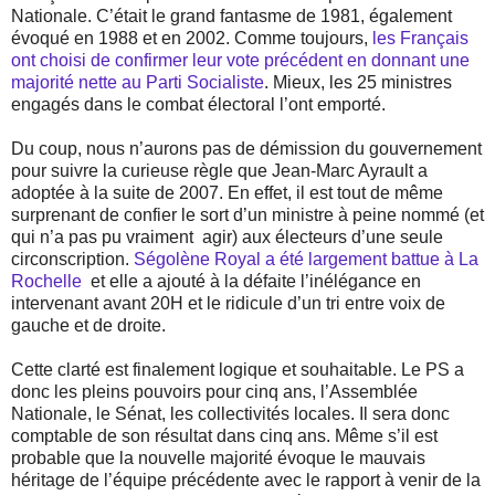
Nationale. C’était le grand fantasme de 1981, également
évoqué en 1988 et en 2002. Comme toujours,
les Français
ont choisi de confirmer leur vote précédent en donnant une
majorité nette au Parti Socialiste
. Mieux, les 25 ministres
engagés dans le combat électoral l’ont emporté.
Du coup, nous n’aurons pas de démission du gouvernement
pour suivre la curieuse règle que Jean-Marc Ayrault a
adoptée à la suite de 2007. En effet, il est tout de même
surprenant de confier le sort d’un ministre à peine nommé (et
qui n’a pas pu vraiment agir) aux électeurs d’une seule
circonscription.
Ségolène Royal a été largement battue à La
Rochelle
et elle a ajouté à la défaite l’inélégance en
intervenant avant 20H et le ridicule d’un tri entre voix de
gauche et de droite.
Cette clarté est finalement logique et souhaitable. Le PS a
donc les pleins pouvoirs pour cinq ans, l’Assemblée
Nationale, le Sénat, les collectivités locales. Il sera donc
comptable de son résultat dans cinq ans. Même s’il est
probable que la nouvelle majorité évoque le mauvais
héritage de l’équipe précédente avec le rapport à venir de la