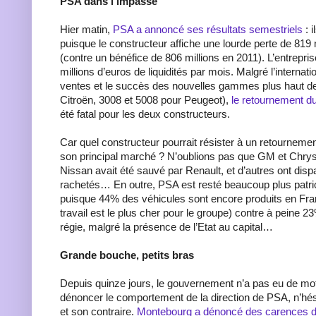
PSA dans l’impasse
Hier matin,
PSA a annoncé ses résultats semestriels
: 
puisque le constructeur affiche une lourde perte de 819 
(contre un bénéfice de 806 millions en 2011). L’entrepri
millions d’euros de liquidités par mois. Malgré l’internati
ventes et le succès des nouvelles gammes plus haut 
Citroën, 3008 et 5008 pour Peugeot),
le retournement 
été fatal pour les deux constructeurs.
Car quel constructeur pourrait résister à un retournemen
son principal marché ? N’oublions pas que GM et Chrysler 
Nissan avait été sauvé par Renault, et d’autres ont disp
rachetés… En outre, PSA est resté beaucoup plus patri
puisque 44% des véhicules sont encore produits en Fran
travail est le plus cher pour le groupe) contre à peine 2
régie, malgré la présence de l’Etat au capital…
Grande bouche, petits bras
Depuis quinze jours, le gouvernement n’a pas eu de mo
dénoncer le comportement de la direction de PSA, n’hési
et son contraire.
Montebourg a dénoncé des carences da