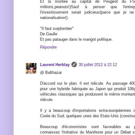
Et la montée au capital de Peugeot du FSI
millions,peanuts!)Sauf à penser que l'entre
l'investissement serait judicieux(parce que je n
nationalisation!).
"Il faut surplomber"
De Gaulle
Et pas patauger dans le marigot politique.
Répondre
Laurent Herblay
30 juillet 2012 à 22:12
@ Balthazar
D'accord sur le plan. Il est ridicule. Au passage 4
pour une hybride fabriquée au Japon qui produit 10
véhicules classiques qui produisent le même montant n
ridicule.
Il y a beaucoup d'importations extra-européennes
Corée du Sud, quelques unes des Etats-Unis (construc
Beaucoup d'économistes sont favorables au p
connaissez l'initiative du Manifeste pour un Débat s