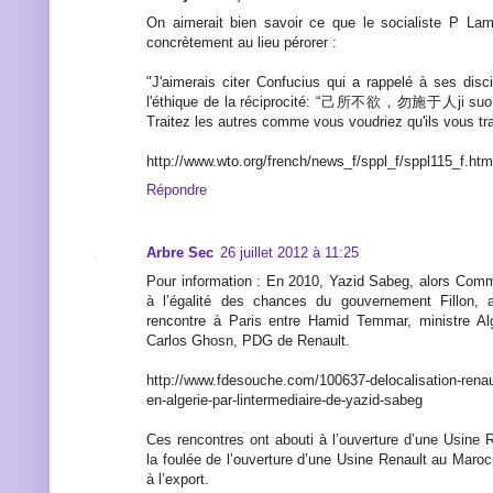
On aimerait bien savoir ce que le socialiste P Lam
concrètement au lieu pérorer :
"J'aimerais citer Confucius qui a rappelé à ses disc
l'éthique de la réciprocité: “己所不欲，勿施于人ji suo b
Traitez les autres comme vous voudriez qu'ils vous tra
http://www.wto.org/french/news_f/sppl_f/sppl115_f.htm
Répondre
Arbre Sec
26 juillet 2012 à 11:25
Pour information : En 2010, Yazid Sabeg, alors Commi
à l’égalité des chances du gouvernement Fillon, a
rencontre à Paris entre Hamid Temmar, ministre Algé
Carlos Ghosn, PDG de Renault.
http://www.fdesouche.com/100637-delocalisation-renaul
en-algerie-par-lintermediaire-de-yazid-sabeg
Ces rencontres ont abouti à l’ouverture d’une Usine 
la foulée de l’ouverture d’une Usine Renault au Maro
à l’export.