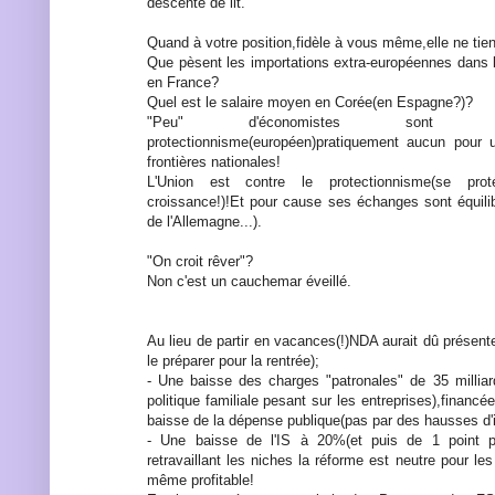
descente de lit.
Quand à votre position,fidèle à vous même,elle ne tie
Que pèsent les importations extra-européennes dans 
en France?
Quel est le salaire moyen en Corée(en Espagne?)?
"Peu" d'économistes sont f
protectionnisme(européen)pratiquement aucun pour 
frontières nationales!
L'Union est contre le protectionnisme(se pr
croissance!)!Et pour cause ses échanges sont équilib
de l'Allemagne...).
"On croit rêver"?
Non c'est un cauchemar éveillé.
Au lieu de partir en vacances(!)NDA aurait dû présen
le préparer pour la rentrée);
- Une baisse des charges "patronales" de 35 milliard
politique familiale pesant sur les entreprises),financé
baisse de la dépense publique(pas par des hausses d'
- Une baisse de l'IS à 20%(et puis de 1 point p
retravaillant les niches la réforme est neutre pour les
même profitable!