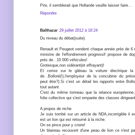
Pire, il semblerait que Hollande veuille laisser faire…
Répondre
Balthazar
29 juillet 2012 à 18:24
Du niveau du débat(suite).
Renault et Peugeot vendent chaque année près de 6 m
ministre de l'effondrement progressif propose de d
près de...10 000 véhicules!
Grotesque,non sidérant(et effrayant)!
Et cerise sur le gâteau la voiture électrique la
de...Bolloré(!),l'employeur de la concubine du prési
peut être?).Si c'est un détail les rapports entre Bollo
tout autant.
C'est du même tonneau que la relance européenne,
folie collective qui s'est emparée des classes dirigean
A propos de niche
Je suis tombé sur un article de NDA,incorrigible il 
est un lion qui est retourné à la niche.
On se pince pour y croire!
Un blaireau recouvert d'une peau de lion ce n'est p