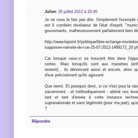
Julien
26 juillet 2012 à 20:45
Je ne vous le fais pas dire. Simplement l'exemple
est ô combien révélateur de l'état d'esprit, "muni
gouvernants, malheureusement parfaitement bien él
http://www.lepoint.fr/politique/libre-echange-monteb
supposee-naivete-de-l-ue-25-07-2012-1489172_20.p
Car lorsque ceux-ci se trouvent être dans l'oppo
certes. Mais lorsqu'ils sont aux manettes (enf
restent)... ils dénoncent aussi et encore, alors qu
d'eux précisément qu'ils agissent.
Que nenni. Et pourquoi donc, si ce n'est pour la rai
savamment - et méthodiquement - aliéné nos levie
tant et tant d'année à cette instance technocr
supranationale et sans légitimité (pour ma part), qu'
?
Répondre