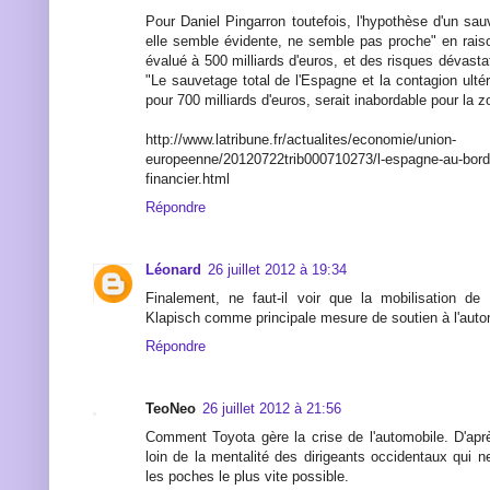
Pour Daniel Pingarron toutefois, l'hypothèse d'un sa
elle semble évidente, ne semble pas proche" en rai
évalué à 500 milliards d'euros, et des risques dévasta
"Le sauvetage total de l'Espagne et la contagion ultérie
pour 700 milliards d'euros, serait inabordable pour la zo
http://www.latribune.fr/actualites/economie/union-
europeenne/20120722trib000710273/l-espagne-au-bord-
financier.html
Répondre
Léonard
26 juillet 2012 à 19:34
Finalement, ne faut-il voir que la mobilisation d
Klapisch comme principale mesure de soutien à l'auto
Répondre
TeoNeo
26 juillet 2012 à 21:56
Comment Toyota gère la crise de l'automobile. D'aprè
loin de la mentalité des dirigeants occidentaux qui 
les poches le plus vite possible.