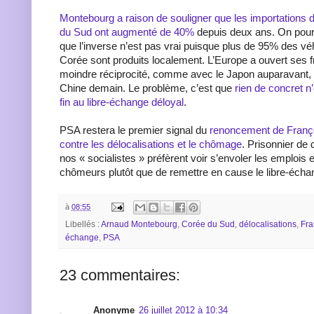
Montebourg a raison de souligner que les importations 
du Sud ont augmenté de 40%
depuis deux ans. On pourr
que l’inverse n’est pas vrai puisque plus de 95% des v
Corée sont produits localement. L’Europe a ouvert ses f
moindre réciprocité, comme avec le Japon auparavant,
Chine demain. Le problème, c’est que
rien de concret n’
fin au libre-échange déloyal
.
PSA restera le premier signal du
renoncement de Françoi
contre les délocalisations et le chômage
. Prisonnier de
nos « socialistes » préfèrent voir s’envoler les emplois et
chômeurs plutôt que de remettre en cause le libre-échan
à
08:55
Libellés :
Arnaud Montebourg
,
Corée du Sud
,
délocalisations
,
Fra
échange
,
PSA
23 commentaires:
Anonyme
26 juillet 2012 à 10:34