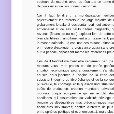
secteurs de marché, avec les résultats en terme d'
de puissance que l'on connait désormais.
Car il faut le dire : la mondialisation néolibér
objectivement les intérêts d'une large majorité de
globalement le salariat occidental, sert tout autreme
actionnariat et de ses hauts cadres dirigeants, q
revenus (financiers ou non) exploser lors de cette
bien identifiées ; simultanément à un tassement, pu
la masse salariale. Là est l'une des raisons, sinon l
en mesure d'expliquer la croissance quasi sans pré
sur la période, dépassant même les références pré-c
Ensuite il faudrait vraiment être sacrément naïf (c
rassurez-vous, mon propos est de portée général
situation économique pourra durablement s'améli
causes sous-jacentes à l'origine de la crise ac
subsistent (dogme du libre-échange et de la concur
plus-value, le chômage et la quasi-désindustrialis
coûts de production; création monétaire privatis
monnaie unique européenne qui ne remplit str
conditions qui assureraient sa viabilité; privilège 
l'origine de déséquilibres macro-économiques maj
financières inexistantes; conflits d'intérêts de pl
entre sphères politique et économique...), mais plus