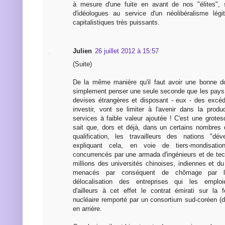
à mesure d'une fuite en avant de nos "élites",
d'idéologues au service d'un néolibéralisme légit
capitalistiques très puissants.
Julien
26 juillet 2012 à 15:57
(Suite)
De la même manière qu'il faut avoir une bonne do
simplement penser une seule seconde que les pays
devises étrangères et disposant - eux - des excé
investir, vont se limiter à l'avenir dans la prod
services à faible valeur ajoutée ! C'est une grotes
sait que, dors et déjà, dans un certains nombres
qualification, les travailleurs des nations "dév
expliquant cela, en voie de tiers-mondisatio
concurrencés par une armada d'ingénieurs et de tec
millions des universités chinoises, indiennes et du
menacés par conséquent de chômage par l
délocalisation des entreprises qui les emploi
d'ailleurs à cet effet le contrat émirati sur la f
nucléaire remporté par un consortium sud-coréen (
en arrière.