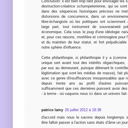
Conclusion: il est bien trop tard pour envisager les s
destruction-créatrice schumpeterienne, qui se sont
dans des séquences historiques précises ne mett
distorsions de concurrence, dans un environneme
libre-échangiste où les politiques ont sciemment
large part, tout instrument de souveraineté pol
économique. Cela sous le joug d'une idéologie naïve
et, pour ces raisons, mortifère et criminogène pour l
et du maintien de leur statut, et fort préjudiciabl
notre sphère d'influence.
Cette philanthropie, si philanthropie il y a (comm
unique sert avant tout des intérêts oligarchiques
par eux au demeurant, puisque détenant le contrôl
légitimation que sont les médias de masse), fait plai
avec ce genre d'insuffisances irresponsables que
depuis trente ans au profit d'autres puissa
suffisamment que ces dernières puissent avoir des 
- à terme - où vaquons nous ici dans un univers fait d
patrice lamy
26 juillet 2012 à 18:38
d'accord mais nous le savons depuis longtemps su
être falloir passer a l'action sans états d’âme un jour