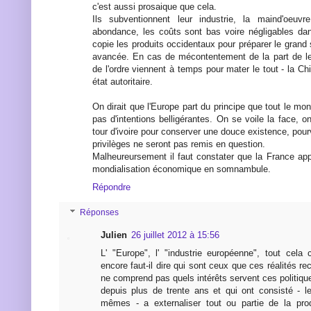
c'est aussi prosaique que cela.
Ils subventionnent leur industrie, la maind'oeuv
abondance, les coûts sont bas voire négligables da
copie les produits occidentaux pour préparer le grand 
avancée. En cas de mécontentement de la part de leu
de l'ordre viennent à temps pour mater le tout - la Ch
état autoritaire.
On dirait que l'Europe part du principe que tout le mond
pas d'intentions belligérantes. On se voile la face, o
tour d'ivoire pour conserver une douce existence, pou
privilèges ne seront pas remis en question.
Malheureursement il faut constater que la France app
mondialisation économique en somnambule.
Répondre
Réponses
Julien
26 juillet 2012 à 15:56
L' "Europe", l' "industrie européenne", tout cela
encore faut-il dire qui sont ceux que ces réalités re
ne comprend pas quels intérêts servent ces politiq
depuis plus de trente ans et qui ont consisté - le
mêmes - a externaliser tout ou partie de la pr