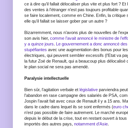
ce à dire qu’il fallait délocaliser plus vite et plus fort ? 
des ventes à l’étranger n’est pas toujours profitable quan
se faire localement, comme en Chine. Enfin, la critique su
elle qu’il fallait se laisser gober par un autre ?
Bizarremment, nous n’avons plus de nouvelles de l’exper
son avis hier,
comme l’avait annoncé le ministre de l’eff
y a quinze jours
.
Le gouvernement a donc annoncé de
stupéfiantes
avec une augmentation des bonus pour les
électriques, qui peuvent sembler excessifs (l’Etat va pay
la futur Zoé de Renault, qui a beaucoup plus délocalisé 
le plan social ne sera pas amendé.
Paralysie intellectuelle
Bien sûr, l’agitation verbale et
législative
parviendra peut
l’abandon en rase campagne des salariés de PSA, co
Jospin l’avait fait avec ceux de Renault il y a 15 ans. Mai
dans le cadre dans lequel ils se sont enfermés (
euro ch
n’est pas possible de faire autrement. Le marché euro
depuis le début de la crise, tout en restant ouvert à tous
importés des autres pays,
notamment d’Asie
.