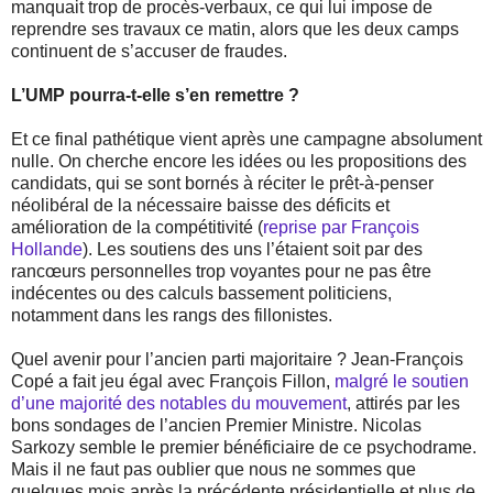
manquait trop de procès-verbaux, ce qui lui impose de
reprendre ses travaux ce matin, alors que les deux camps
continuent de s’accuser de fraudes.
L’UMP pourra-t-elle s’en remettre ?
Et ce final pathétique vient après une campagne absolument
nulle. On cherche encore les idées ou les propositions des
candidats, qui se sont bornés à réciter le prêt-à-penser
néolibéral de la nécessaire baisse des déficits et
amélioration de la compétitivité (
reprise par François
Hollande
). Les soutiens des uns l’étaient soit par des
rancœurs personnelles trop voyantes pour ne pas être
indécentes ou des calculs bassement politiciens,
notamment dans les rangs des fillonistes.
Quel avenir pour l’ancien parti majoritaire ? Jean-François
Copé a fait jeu égal avec François Fillon,
malgré le soutien
d’une majorité des notables du mouvement
, attirés par les
bons sondages de l’ancien Premier Ministre. Nicolas
Sarkozy semble le premier bénéficiaire de ce psychodrame.
Mais il ne faut pas oublier que nous ne sommes que
quelques mois après la précédente présidentielle et plus de