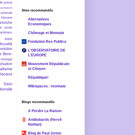
le
article
banksters
Sites recommandés
camisole
 Havane
Alternatives
rlsruhe
Economiques
rk pools
 animaux
Chômage et Monnaie
euro
Fondation Res Publica
fiscalité
mobilier
L'OBSERVATOIRE DE
s
libre-
L'EUROPE
mariage
lisation
Mouvement Républicain
ralisme
et Citoyen
scaux
République!
 Tobin
Wikispaces : monnaie
ionale
Blogs recommandés
A Perdre La Raison
Antibobards (Hervé
Nathan)
Blog de Paul Jorion