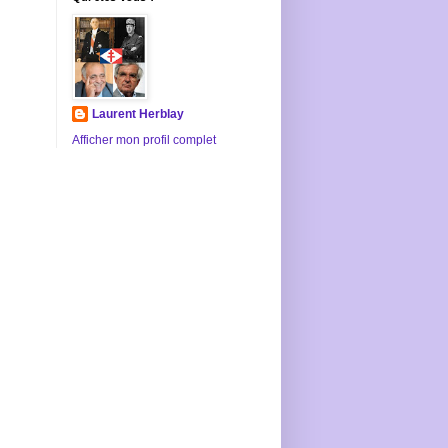
Laurent Herblay
Afficher mon profil complet