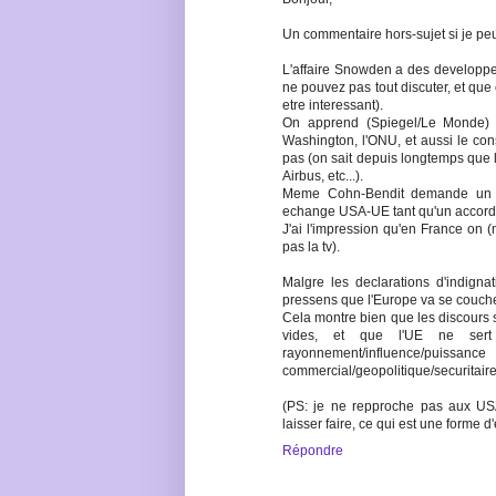
Un commentaire hors-sujet si je peu
L'affaire Snowden a des developpe
ne pouvez pas tout discuter, et que 
etre interessant).
On apprend (Spiegel/Le Monde)
Washington, l'ONU, et aussi le con
pas (on sait depuis longtemps que 
Airbus, etc...).
Meme Cohn-Bendit demande un arr
echange USA-UE tant qu'un accord s
J'ai l'impression qu'en France on (
pas la tv).
Malgre les declarations d'indigna
pressens que l'Europe va se couch
Cela montre bien que les discours s
vides, et que l'UE ne ser
rayonnement/influence/puissanc
commercial/geopolitique/securitaire
(PS: je ne repproche pas aux US
laisser faire, ce qui est une forme
Répondre