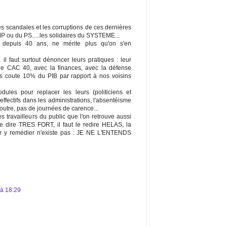
les scandales et les corruptions de ces dernières
MP ou du PS.....les solidaires du SYSTEME...
depuis 40 ans, ne mérite plus qu'on s'en
, il faut surtout dénoncer leurs pratiques : leur
 le CAC 40, avec la finances, avec la défense
us coute 10% du PIB par rapport à nos voisins
ules pour replacer les leurs (politiciens et
reffectifs dans les administrations, l'absentéisme
outre, pas de journées de carence...
s travailleurs du public que l'on retrouve aussi
 le dire TRES FORT, il faut le redire HELAS, la
y remédier n'existe pas : JE NE L'ENTENDS
 à 18:29