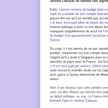
Jérôme Cahuzac ne semble rien regret
Enfin,
l’ancien ministre du budget était 
sujet du scandale de son compte bancaire
puisse dire est qu’il ne semble pas accab
«
le bouc émissaire idéal de toutes les tu
homme politique à avoir vu son destin br
manquant singulièrement de recul sur
l’é
du budget d’un gouvernement socialiste e
Suisse
.
Du coup, il s’est permis de ne pas répond
posées, notamment sur son compte dans l
l’argent qu’il y avait à Singapour pour se 
autorités du pays avec la France. Sur Europ
«
m’ont tous jugé par avance, même ceu
avait encore le moindre doute sur sa culpa
avril, grâce à l’action déterminée de Médi
autres.
Bref, il est heureux que cette pénible se
yeux sur des affaires qui doivent être jug
au débat politique, au vrai. La France mé
Bernard Tapie
et
Jérôme Cahuzac
.