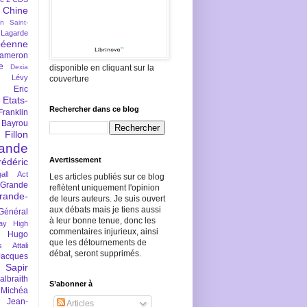
Chine
an Saint-
Lagarde
péenne
ameron
e
Dexia
disponible en cliquant sur la
 Lévy
couverture
Eric
Etats-
Rechercher dans ce blog
Franklin
 Bayrou
llon
lande
Avertissement
rédéric
all Act
Les articles publiés sur ce blog
Grande
reflètent uniquement l'opinion
rande-
de leurs auteurs. Je suis ouvert
aux débats mais je tiens aussi
Général
à leur bonne tenue, donc les
ay
High
commentaires injurieux, ainsi
Hugo
que les détournements de
s Attali
débat, seront supprimés.
Jacques
 Sapir
braith
S’abonner à
 Michéa
Jean-
Articles