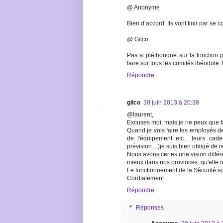
@ Anonyme
Bien d’accord. Ils vont finir par se c
@ Gilco
Pas si pléthorique sur la fonction
faire sur tous les comités théodule. 
Répondre
gilco
30 juin 2013 à 20:38
@laurent,
Excuses moi, mais je ne peux que fai
Quand je vois faire les employés de
de l'équipement etc... leurs cade
prévision....)je suis bien obligé de r
Nous avons certes une vision différ
mieux dans nos provinces, qu'elle n
Le fonctionnement de la Sécurité so
Cordialement
Répondre
Réponses