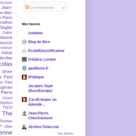
-Jacques
Jean-
Commentaires
an-Marc
n-Pierre
onathan
Mes favoris
iglitz
 Gallois
Antidote
Marine
Blog de Nico
Maurice
iedman
Eco(dé)mystificateur
 Hallab
Nicolas
Frédéric Lordon
colas
gaullisme.fr
Olivier
Parti
ne
iPolitique
us
Paul
Jacques Sapir
ugman
(RussEurope)
Pierre
l Giraud
J'ai dû louper un
Ségolène
épisode...
TSCG
The
Jean-Pierre
Chevènement
Thomas
P
Uber
Jérôme Delacroix
enne
Tout afficher