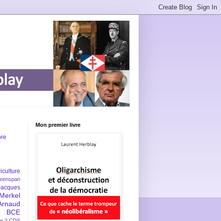
Mon premier livre
bre
iculture
eenspan
Jacques
Merkel
Arnaud
BCE
e 2
CDS