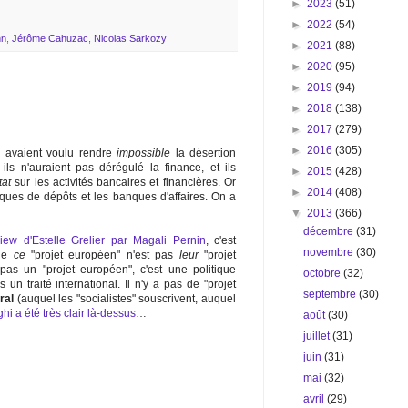
►
2023
(51)
►
2022
(54)
hn
,
Jérôme Cahuzac
,
Nicolas Sarkozy
►
2021
(88)
►
2020
(95)
►
2019
(94)
►
2018
(138)
►
2017
(279)
►
2016
(305)
s" avaient voulu rendre
impossible
la désertion
s, ils n'auraient pas dérégulé la finance, et ils
►
2015
(428)
tat
sur les activités bancaires et financières. Or
►
2014
(408)
ques de dépôts et les banques d'affaires. On a
▼
2013
(366)
décembre
(31)
view d'Estelle Grelier par Magali Pernin
, c'est
novembre
(30)
que
ce
"projet européen" n'est pas
leur
"projet
pas un "projet européen", c'est une politique
octobre
(32)
un traité international. Il n'y a pas de "projet
septembre
(30)
ral
(auquel les "socialistes" souscrivent, auquel
hi a été très clair là-dessus
…
août
(30)
juillet
(31)
juin
(31)
mai
(32)
avril
(29)