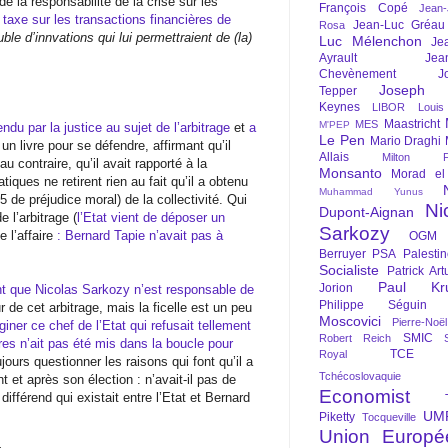
 de la responsabilité de la crise sur les
François Copé
Jean
a taxe sur les transactions financières de
Jean-Luc Gréau
Rosa
ble d’innvations qui lui permettraient de (la)
Luc Mélenchon
Je
Ayrault
Jea
Chevènement
J
Joseph St
Tepper
Keynes
LIBOR
Louis
Maastricht
MES
M'PEP
endu par la justice au sujet de l’arbitrage
et
a
Le Pen
Mario Draghi
 un livre pour se défendre, affirmant qu’il
Allais
Milton Fr
u contraire, qu’il avait rapporté à la
Monsanto
Morad el
tiques ne retirent rien au fait qu’il a obtenu
Muhammad Yunus
 de préjudice moral) de la collectivité. Qui
Ni
Dupont-Aignan
e l’arbitrage (
l’Etat vient de déposer un
Sarkozy
e l’affaire
: Bernard Tapie n’avait pas à
OGM
Berruyer
PSA
Palesti
Socialiste
Patrick Art
Paul Kr
Jorion
nt que Nicolas Sarkozy n’est responsable de
Philippe Séguin
r de cet arbitrage, mais la ficelle est un peu
Moscovici
Pierre-Noë
giner ce chef de l’Etat qui refusait tellement
SMIC
Robert Reich
tres n’ait pas été mis dans la boucle pour
TCE
Royal
jours questionner les raisons qui font qu’il a
Tchécoslovaquie
 et après son élection : n’avait-il pas de
Economist
différend qui existait entre l’Etat et Bernard
UM
Piketty
Tocqueville
Union Europé