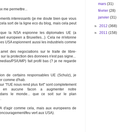
mars
(31)
x me permettre...
février
(28)
janvier
(31)
ments interessants (je me doute bien que vous
cela sort de la ligne eco du blog, mais cela peut
►
2012
(368)
►
2011
(158)
 que la NSA espionne les diplomates UE (a
seil europeen a Bruxelles...). Cela ne m'etonne
les USA espionnent aussi les industriels comme
et des negociations sur le traite de libre-
ur la protection des donnees n'est pas signe...
medias/PS/UMP) fait profil bas (? je ne regarde
tion de certains responsables UE (Schulz), je
er comme d'hab.
ur "l'UE nous rend plus fort" sont completement
t en aucune facon a augmenter notre
e dans le monde... que ce soit sur le plan
.
A d'agir comme cela, mais aux europeens de
 d'encouragement/feu vert aux USA).