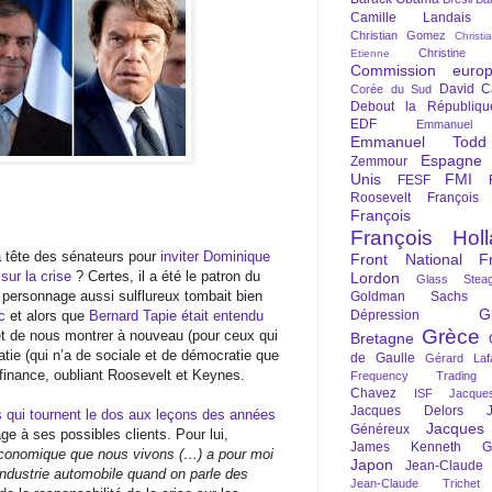
Camille Landais
Christian Gomez
Christi
Christine 
Etienne
Commission euro
David C
Corée du Sud
Debout la Républiqu
EDF
Emmanuel
Emmanuel Todd
Espagne
Zemmour
Unis
FMI
FESF
Roosevelt
François
François Fi
François Hol
a tête des sénateurs pour
inviter Dominique
Front National
F
sur la crise
? Certes, il a été le patron du
Lordon
Glass Steag
n personnage aussi sulflureux tombait bien
Goldman Sachs
G
c
et alors que
Bernard Tapie était entendu
Dépression
Grèce
rêt de nous montrer à nouveau (pour ceux qui
Bretagne
tie (qui n’a de sociale et de démocratie que
de Gaulle
Gérard Laf
finance, oubliant Roosevelt et Keynes.
Frequency Trading
Chavez
ISF
Jacque
Jacques Delors
s qui tournent le dos aux leçons des années
Jacques
Généreux
e à ses possibles clients. Pour lui,
James Kenneth Gal
 économique que nous vivons (…) a pour moi
Japon
Jean-Claude
industrie automobile quand on parle des
Jean-Claude Trichet