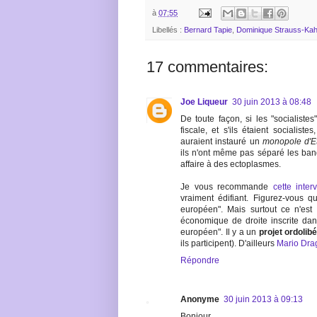
à
07:55
Libellés :
Bernard Tapie
,
Dominique Strauss-Ka
17 commentaires:
Joe Liqueur
30 juin 2013 à 08:48
De toute façon, si les "socialiste
fiscale, et s'ils étaient socialiste
auraient instauré un
monopole d'E
ils n'ont même pas séparé les ban
affaire à des ectoplasmes.
Je vous recommande
cette inter
vraiment édifiant. Figurez-vous 
européen". Mais surtout ce n'est 
économique de droite inscrite dans 
européen". Il y a un
projet ordolibé
ils participent). D'ailleurs
Mario Drag
Répondre
Anonyme
30 juin 2013 à 09:13
Bonjour,