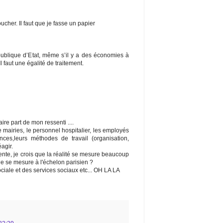
oucher. Il faut que je fasse un papier
 publique d’Etat, même s’il y a des économies à
Il faut une égalité de traitement.
re part de mon ressenti ....
 mairies, le personnel hospitalier, les employés
nces,leurs méthodes de travail (organisation,
éagir.
ente, je crois que la réalité se mesure beaucoup
e se mesure à l'échelon parisien ?
ciale et des services sociaux etc... OH LA LA