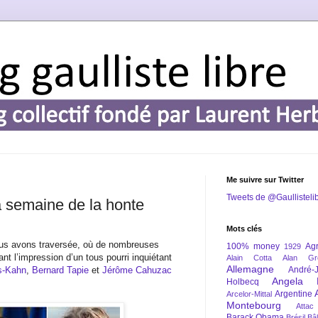
Me suivre sur Twitter
Tweets de @Gaullisteli
a semaine de la honte
Mots clés
ous avons traversée, où de nombreuses
100% money
Agr
1929
nant l’impression d’un tous pourri inquiétant
Alain Cotta
Alan Gr
Allemagne
s-Kahn
,
Bernard Tapie
et
Jérôme Cahuzac
André-
Angela 
Holbecq
Argentine
Arcelor-Mittal
Montebourg
Attac
Barack Obama
Brésil
Bâl