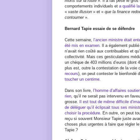
morts sur la route
». Il a fait pesé le gros
comportements individuels et
a qualifié l
«
vaste illusion
» et «
que la finance redou
contourner
».
Bernard Tapie essaie de se défendre
Cette semaine,
l’ancien ministre était ent
été mis en examen
. Il a également publié
n’avait rien coûté aux contribuables et qu’a
collectivité. Mais ces gesticulations média
un chèque de 403 millions d’euros (dont 45
plus est, outre la contestation de la voie d
recours
), on peut contester le bienfondé d
toucher un centime
.
Dans son livre,
l’homme d’affaires soutie
rien
, qu’il ne serait pas intervenu en faveu
grosse.
Il est tout de même difficile d’ima
de déléguer qu’il éclipsait tous ses minis
choisir la procédure
. En outre, on peut tou
reçu si souvent Monsieur Tapie juste avant
choses plus urgentes à faire que régler le 
Tapie ?