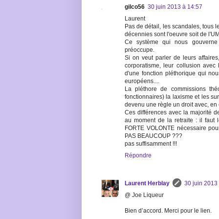
gilco56
30 juin 2013 à 14:57
Laurent
Pas de détail, les scandales, tous 
décennies sont l'oeuvre soit de l'U
Ce système qui nous gouverne 
préoccupe.
Si on veut parler de leurs affaires
corporatisme, leur collusion avec
d'une fonction pléthorique qui no
européens....
La pléthore de commissions théod
fonctionnaires) la laxisme et les su
devenu une règle un droit avec, en 
Ces différences avec la majorité de
au moment de la retraite : il faut
FORTE VOLONTE nécessaire pour 
PAS BEAUCOUP ???
pas suffisamment !!!
Répondre
Laurent Herblay
30 juin 2013
@ Joe Liqueur
Bien d’accord. Merci pour le lien.