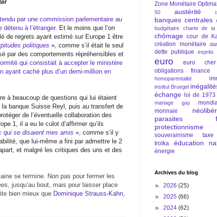
ter
Zone Monétaire Optima
austérité
50
entendu par une commission parlementaire au
banques centrales
 détenu à l’étranger
. Et le moins que l’on
budgétaire
charte de la
chômage
lé de regrets ayant estimé sur Europe 1 être
cour de Ka
création monétaire
da
rpitudes politiques
», comme s’il était le seul
dette publique
esprits
isé par des comportements répréhensibles et
euro
normité qui consistait à accepter le ministère
euro cher
obligations
finance
n ayant caché plus d’un demi-million en
im
homoparentalité
inégalité
institut Bruegel
échange
loi de 1973
re à beaucoup de questions qui lui étaient
mondia
mariage gay
a banque Suisse Reyl, puis au transfert de
néolibé
monnaie
protéger de l’éventuelle collaboration des
parasites fi
e 1, il a eu le culot d’affirmer qu’ils
protectionnisme
x qui se disaient mes amis
», comme s’il y
souverainisme
taxe
bilité, que lui-même a fini par admettre le 2
éducation nat
troïka
apart, et malgré les critiques des uns et des
énergie
Archives du blog
maine se termine. Non pas pour fermer les
ées, jusqu’au bout, mais pour laisser place
►
2026
(25)
rite bien mieux que
Dominique Strauss-Kahn
,
►
2025
(66)
►
2024
(62)