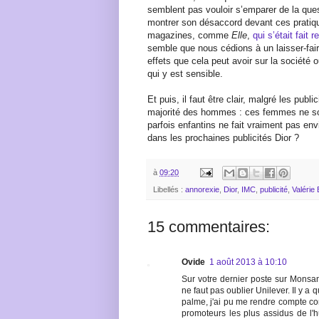
semblent pas vouloir s’emparer de la quest
montrer son désaccord devant ces prati
magazines, comme
Elle
,
qui s’était fait
semble que nous cédions à un laisser-fa
effets que cela peut avoir sur la société o
qui y est sensible.
Et puis, il faut être clair, malgré les publ
majorité des hommes : ces femmes ne son
parfois enfantins ne fait vraiment pas env
dans les prochaines publicités Dior ?
à
09:20
Libellés :
annorexie
,
Dior
,
IMC
,
publicité
,
Valérie
15 commentaires:
Ovide
1 août 2013 à 10:10
Sur votre dernier poste sur Monsant
ne faut pas oublier Unilever. Il y a
palme, j'ai pu me rendre compte co
promoteurs les plus assidus de l'h