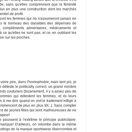
de, sans qu'elles comprennent que la féminité
 plus en plus une construction dont les marchés
ntiel de profit.
 sont les femmes qui ne s'assumeront jamais en
dans le tonneau des danaïdes des dépenses de
, compléments alimentaires, médicaments et
à ce qu'elles ne sont pas, et ce, en oubliant les
oir sur les proches.
 voire pire, dans l'homophobie, mais tant pis, je
e déteste le politically correct: un grand nombre
ds couturiers (bizarrement, il y a assez peu de
hommes qui détestent les femmes, et ils leurs
s à me dire quand on voit le traitement infligé à
mmencent de plus en plus tôt...). Sans compter
ns de jeunes filles qui sont malheureuses de ne
vageur!
oussent à l'extrême le principe publicitaire:
e manque! D'ailleurs, on retombe dans le même
 castings de la marque sportswear Abercrombie et