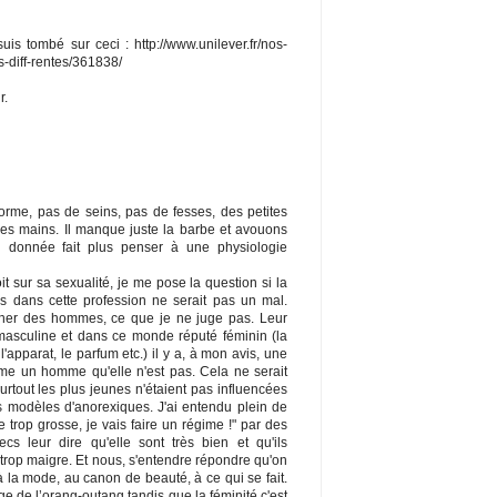
suis tombé sur ceci : http://www.unilever.fr/nos-
-diff-rentes/361838/
r.
orme, pas de seins, pas de fesses, des petites
des mains. Il manque juste la barbe et avouons
 donnée fait plus penser à une physiologie
t sur sa sexualité, je me pose la question si la
s dans cette profession ne serait pas un mal.
cher des hommes, ce que je ne juge pas. Leur
asculine et dans ce monde réputé féminin (la
l'apparat, le parfum etc.) il y a, à mon avis, une
mme un homme qu'elle n'est pas. Cela ne serait
rtout les plus jeunes n'étaient pas influencées
s modèles d'anorexiques. J'ai entendu plein de
e trop grosse, je vais faire un régime !" par des
cs leur dire qu'elle sont très bien et qu'ils
e trop maigre. Et nous, s'entendre répondre qu'on
à la mode, au canon de beauté, à ce qui se fait.
ge de l’orang-outang tandis que la féminité c'est