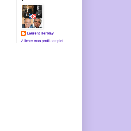
Laurent Herblay
Afficher mon profil complet