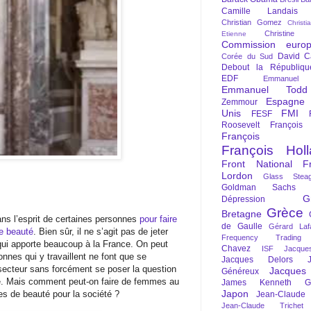
Camille Landais
Christian Gomez
Christi
Christine 
Etienne
Commission euro
David C
Corée du Sud
Debout la Républiqu
EDF
Emmanuel
Emmanuel Todd
Espagne
Zemmour
Unis
FMI
FESF
Roosevelt
François
François Fi
François Hol
Front National
F
Lordon
Glass Steag
Goldman Sachs
G
Dépression
Grèce
Bretagne
ans l’esprit de certaines personnes
pour faire
de Gaulle
Gérard Laf
e beauté
. Bien sûr, il ne s’agit pas de jeter
Frequency Trading
 qui apporte beaucoup à la France. On peut
Chavez
ISF
Jacque
nnes qui y travaillent ne font que se
Jacques Delors
secteur sans forcément se poser la question
Jacques
Généreux
é. Mais comment peut-on faire de femmes au
James Kenneth Gal
Japon
s de beauté pour la société ?
Jean-Claude
Jean-Claude Trichet