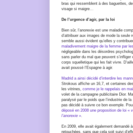
bras qui ressemblent à des baguettes, d
visage si maigre…
De l’urgence d’agir, par la loi
Bien sûr, l’anorexie est une maladie comp
d’attribuer aux images de mode la seule 
semble aussi évident qu’elles y contribu
maladivement maigre de la femme par le
négligeable dans les désordres psycholog
sans parler du mal que peuvent s’infliger
corps squelletique qui les fait vivre. D’ai
avait poussé l’Espagne à agir.
Madrid a ainsi décidé d’interdire les mann
Strokous affiche un 16,7, et certaines de
les vitrines,
comme je le rappelais en ma
volet de la campagne publicitaire Dior. 
paralysé par le poids que l’industrie de 
pas décidé à suivre ce bon exemple. Pou
déposé en 2008 une proposition de loi «
v
l’anorexie
»
.
En 2009, elle avait également demandé à 
retouchées, sans que cela soit suivi d’e