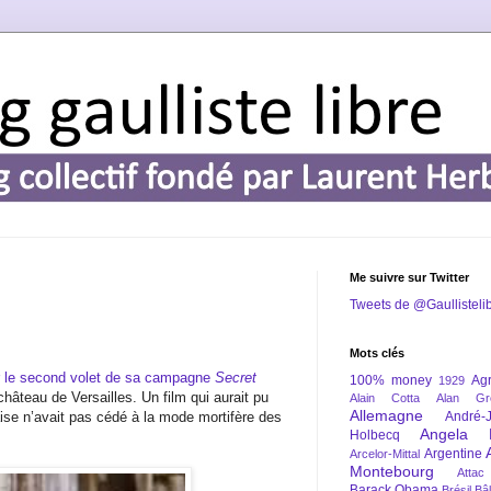
Me suivre sur Twitter
Tweets de @Gaullisteli
Mots clés
er le second volet de sa campagne
Secret
100% money
Agr
1929
château de Versailles. Un film qui aurait pu
Alain Cotta
Alan Gr
Allemagne
aise n’avait pas cédé à la mode mortifère des
André-
Angela 
Holbecq
Argentine
Arcelor-Mittal
Montebourg
Attac
Barack Obama
Brésil
Bâl