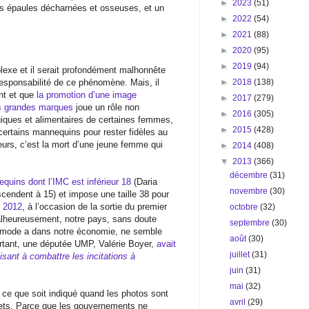
►
2023
(51)
es épaules décharnées et osseuses, et un
►
2022
(54)
►
2021
(88)
►
2020
(95)
►
2019
(94)
lexe et il serait profondément malhonnête
responsabilité de ce phénomène. Mais, il
►
2018
(138)
ent et que
la promotion d’une image
►
2017
(279)
s grandes marques
joue un rôle non
►
2016
(305)
iques et alimentaires de certaines femmes,
►
2015
(428)
 certains mannequins pour rester fidèles au
lleurs, c’est la mort d’une jeune femme qui
►
2014
(408)
▼
2013
(366)
décembre
(31)
equins dont l’IMC est inférieur 18
(Daria
novembre
(30)
scendent à 15) et impose une taille 38 pour
i 2012
, à l’occasion de la sortie du premier
octobre
(32)
Malheureusement, notre pays, sans doute
septembre
(30)
la mode a dans notre économie, ne semble
août
(30)
rtant, une députée UMP, Valérie Boyer,
avait
juillet
(31)
isant à combattre les incitations à
juin
(31)
mai
(32)
ce que soit indiqué quand les photos sont
avril
(29)
ffets. Parce que les gouvernements ne