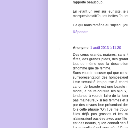
rapporte beaucoup.
En jetant un oeil sur leur site, je 
marques/detail/Toutes-belles-Toutes
Ce qui nous ramène au sujet du jou
Répondre
Anonyme
1 août 2013 à 11:20
Des corps grands, maigres, sans f
têtes, des grands pieds, des gran
tout de même que la description
d'homme que de femme.
Sans vouloir accuser qui que ce soi
surreprésentation des homosexuel
Leur sexualité les pousse à cher
canon de beauté est une beauté m
mode, la haute-couture, les bijoux, 
tendance à vouloir faire de la fe
pas malheureux si les femmes et su
par des revues leur présentant de
fois cette phrase "Oh ! Je me trouv
filles déjà pas grosses et les me
n'aimeraient pas être avec une fill
est des beaufs, qu'on connaît rien 
La masculinité est renvoyée à l'ima