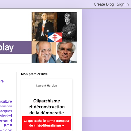
Mon premier livre
bre
iculture
eenspan
Jacques
Merkel
Arnaud
BCE
e 2
CDS