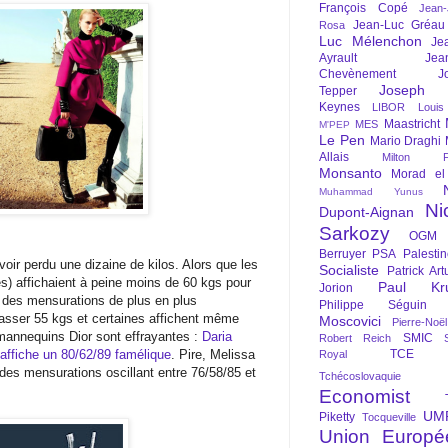
François Copé
Jean
Jean-Luc Gréau
Rosa
Luc Mélenchon
Je
Ayrault
Jea
Chevènement
J
Joseph St
Tepper
Keynes
LIBOR
Louis
Maastricht
MES
M'PEP
Le Pen
Mario Draghi
Allais
Milton Fr
Monsanto
Morad el
Muhammad Yunus
Ni
Dupont-Aignan
Sarkozy
OGM
Berruyer
PSA
Palesti
ir perdu une dizaine de kilos. Alors que les
Socialiste
Patrick Art
s) affichaient à peine moins de 60 kgs pour
Paul Kr
Jorion
nt des mensurations de plus en plus
Philippe Séguin
asser 55 kgs et certaines affichent même
Moscovici
Pierre-Noë
annequins Dior sont effrayantes :
Daria
SMIC
Robert Reich
affiche un 80/62/89 famélique
. Pire, Melissa
TCE
Royal
es mensurations oscillant entre 76/58/85 et
Tchécoslovaquie
Economist
UM
Piketty
Tocqueville
Union Europé