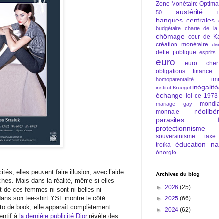
Zone Monétaire Optima
austérité
50
banques centrales
budgétaire
charte de la
chômage
cour de Ka
création monétaire
da
dette publique
esprits
euro
euro cher
obligations
finance
im
homoparentalité
inégalité
institut Bruegel
échange
loi de 1973
mondia
mariage gay
néolibé
monnaie
parasites fi
protectionnisme
souverainisme
taxe
éducation nat
troïka
énergie
ités, elles peuvent faire illusion, avec l’aide
Archives du blog
ches. Mais dans la réalité, même si elles
►
2026
(25)
t de ces femmes ni sont ni belles ni
dans son tee-shirt YSL montre le côté
►
2025
(66)
oto de book, elle apparaît complètement
►
2024
(62)
entif à
la dernière publicité Dior
révèle des