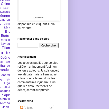
Chine
an Saint-
Lagarde
péenne
ameron
e
Dexia
disponible en cliquant sur la
 Lévy
couverture
Eric
Etats-
Rechercher dans ce blog
Franklin
 Bayrou
llon
lande
Avertissement
rédéric
all Act
Les articles publiés sur ce blog
Grande
reflètent uniquement l'opinion
rande-
de leurs auteurs. Je suis ouvert
aux débats mais je tiens aussi
Général
à leur bonne tenue, donc les
ay
High
commentaires injurieux, ainsi
Hugo
que les détournements de
s Attali
débat, seront supprimés.
Jacques
 Sapir
braith
S’abonner à
 Michéa
Jean-
Articles