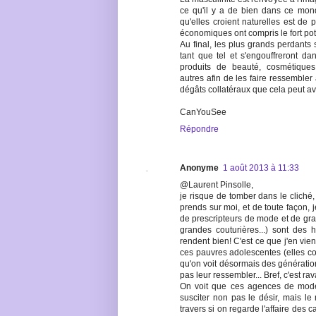
ce qu'il y a de bien dans ce mon
qu'elles croient naturelles est de
économiques ont compris le fort pote
Au final, les plus grands perdants
tant que tel et s'engouffreront 
produits de beauté, cosmétiques
autres afin de les faire ressembler 
dégâts collatéraux que cela peut av
CanYouSee
Répondre
Anonyme
1 août 2013 à 11:33
@Laurent Pinsolle,
je risque de tomber dans le cliché,
prends sur moi, et de toute façon, j
de prescripteurs de mode et de gran
grandes couturières...) sont des 
rendent bien! C'est ce que j'en vien
ces pauvres adolescentes (elles co
qu'on voit désormais des génératio
pas leur ressembler... Bref, c'est ra
On voit que ces agences de mode p
susciter non pas le désir, mais l
travers si on regarde l'affaire des