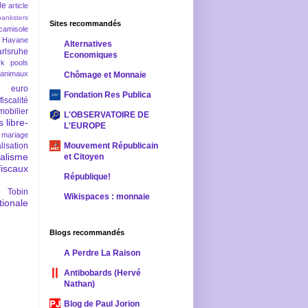
le
article
banksters
Sites recommandés
camisole
 Havane
Alternatives
rlsruhe
Economiques
rk pools
 animaux
Chômage et Monnaie
euro
Fondation Res Publica
fiscalité
mobilier
L'OBSERVATOIRE DE
s
libre-
L'EUROPE
mariage
lisation
Mouvement Républicain
ralisme
et Citoyen
scaux
République!
 Tobin
Wikispaces : monnaie
ionale
Blogs recommandés
A Perdre La Raison
Antibobards (Hervé
Nathan)
Blog de Paul Jorion