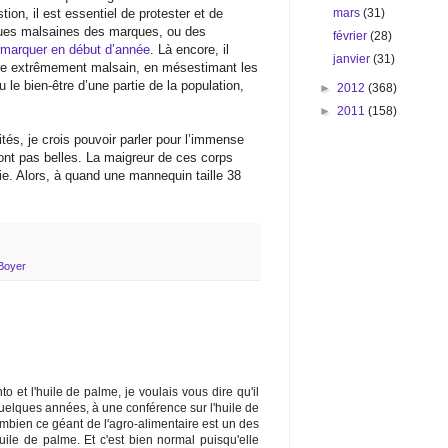
ion, il est essentiel de protester et de
mars
(31)
ques malsaines des marques, ou des
février
(28)
 remarquer en début d’année
. Là encore, il
janvier
(31)
ire extrêmement malsain, en mésestimant les
u le bien-être d’une partie de la population,
►
2012
(368)
►
2011
(158)
icités, je crois pouvoir parler pour l’immense
t pas belles. La maigreur de ces corps
ie. Alors, à quand une mannequin taille 38
 Boyer
o et l'huile de palme, je voulais vous dire qu'il
 quelques années, à une conférence sur l'huile de
mbien ce géant de l'agro-alimentaire est un des
uile de palme. Et c'est bien normal puisqu'elle