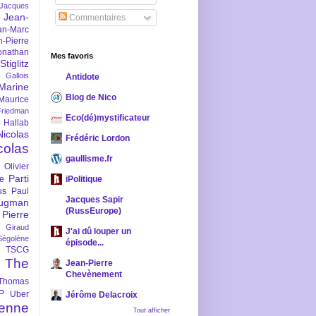
-Jacques
Jean-
Commentaires
an-Marc
n-Pierre
onathan
Mes favoris
iglitz
 Gallois
Antidote
Marine
Blog de Nico
Maurice
iedman
Eco(dé)mystificateur
 Hallab
Nicolas
Frédéric Lordon
colas
gaullisme.fr
Olivier
Parti
ne
iPolitique
us
Paul
Jacques Sapir
ugman
(RussEurope)
Pierre
l Giraud
J'ai dû louper un
Ségolène
épisode...
TSCG
The
Jean-Pierre
Chevènement
Thomas
P
Uber
Jérôme Delacroix
enne
Tout afficher