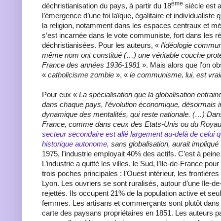
ème
déchristianisation du pays, à partir du 18
siècle est a
l’émergence d’une foi laïque, égalitaire et individualiste 
la religion, notamment dans les espaces centraux et mé
s’est incarnée dans le vote communiste, fort dans les r
déchristianisées. Pour les auteurs, «
l’idéologie communi
même nom ont constitué (…) une véritable couche prote
France des années 1936-1981
». Mais alors que l’on o
«
catholicisme zombie
», «
le communisme, lui, est vr
Pour eux «
La spécialisation que la globalisation entrain
dans chaque pays, l’évolution économique, désormais in
dynamique des mentalités, qui reste nationale. (…) Dans
France, comme dans ceux des Etats-Unis ou du Roya
secteur secondaire est allé largement au-delà de celui q
historique autonome
, sans globalisation, aurait impliqué
1975, l’industrie employait 40% des actifs. C’est à pei
L’industrie a quitté les villes, le Sud, l’Ile-de-France po
trois poches principales : l’Ouest intérieur, les frontières
Lyon. Les ouvriers se sont ruralisés, autour d’une Ile-de
rejettés. Ils occupent 21% de la population active et s
femmes. Les artisans et commerçants sont plutôt dans 
carte des paysans propriétaires en 1851. Les auteurs pa