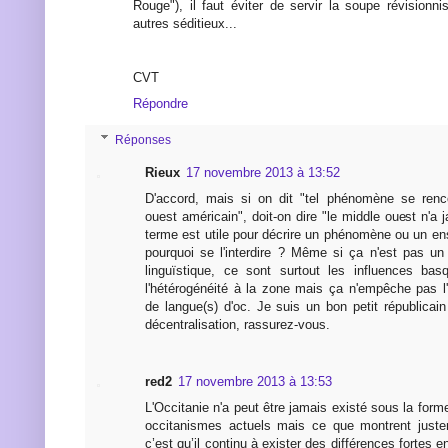
Rouge"), il faut éviter de servir la soupe révisionni
autres séditieux...
CVT
Répondre
Réponses
Rieux
17 novembre 2013 à 13:52
D'accord, mais si on dit "tel phénomène se renc
ouest américain", doit-on dire "le middle ouest n'a 
terme est utile pour décrire un phénomène ou un e
pourquoi se l'interdire ? Même si ça n'est pas un
linguïstique, ce sont surtout les influences ba
l'hétérogénéité à la zone mais ça n'empêche pas l
de langue(s) d'oc. Je suis un bon petit républicain
décentralisation, rassurez-vous.
red2
17 novembre 2013 à 13:53
L'Occitanie n'a peut être jamais existé sous la forme
occitanismes actuels mais ce que montrent just
c’est qu’il continu à exister des différences fortes 