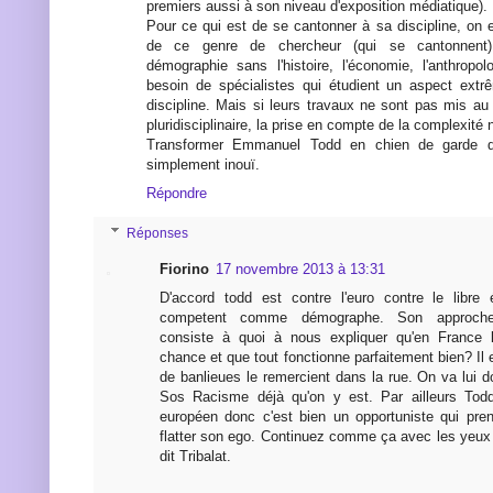
premiers aussi à son niveau d'exposition médiatique).
Pour ce qui est de se cantonner à sa discipline, on e
de ce genre de chercheur (qui se cantonnent)
démographie sans l'histoire, l'économie, l'anthrop
besoin de spécialistes qui étudient un aspect extr
discipline. Mais si leurs travaux ne sont pas mis au
pluridisciplinaire, la prise en compte de la complexité 
Transformer Emmanuel Todd en chien de garde d
simplement inouï.
Répondre
Réponses
Fiorino
17 novembre 2013 à 13:31
D'accord todd est contre l'euro contre le libre
competent comme démographe. Son approche pl
consiste à quoi à nous expliquer qu'en France l
chance et que tout fonctionne parfaitement bien? Il e
de banlieues le remercient dans la rue. On va lui d
Sos Racisme déjà qu'on y est. Par ailleurs Todd 
européen donc c'est bien un opportuniste qui pre
flatter son ego. Continuez comme ça avec les yeu
dit Tribalat.