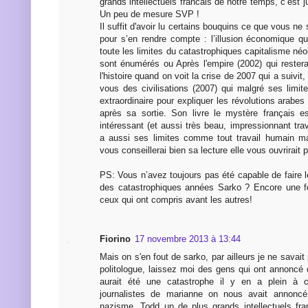
grands intellectuels francais de notre temps, c’est 
Un peu de mesure SVP !
Il suffit d'avoir lu certains bouquins ce que vous ne
pour s’en rendre compte : l’illusion économique q
toute les limites du catastrophiques capitalisme néo
sont énumérés ou Après l'empire (2002) qui rester
l'histoire quand on voit la crise de 2007 qui a suiv
vous des civilisations (2007) qui malgré ses limit
extraordinaire pour expliquer les révolutions arabes 
après sa sortie. Son livre le mystère français e
intéressant (et aussi très beau, impressionnant trava
a aussi ses limites comme tout travail humain ma
vous conseillerai bien sa lecture elle vous ouvrirait pe
PS: Vous n’avez toujours pas été capable de faire l
des catastrophiques années Sarko ? Encore une fo
ceux qui ont compris avant les autres!
Fiorino
17 novembre 2013 à 13:44
Mais on s'en fout de sarko, par ailleurs je ne savait
politologue, laissez moi des gens qui ont annoncé
aurait été une catastrophe il y en a plein à
journalistes de marianne on nous avait annonc
nazisme. Todd un de plus grands intellectuels fran