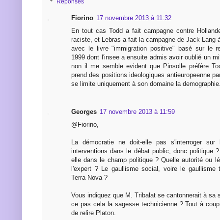
Réponses
Fiorino
17 novembre 2013 à 11:32
En tout cas Todd a fait campagne contre Holland
raciste, et Lebras a fait la campagne de Jack Lang à 
avec le livre "immigration positive" basé sur le
1999 dont l'insee a ensuite admis avoir oublié un mi
non il me semble evident que Pinsolle préfère Tod
prend des positions ideologiques antieuropeenne parf
se limite uniquement à son domaine la demographie
Georges
17 novembre 2013 à 11:59
@Fiorino,
La démocratie ne doit-elle pas s'interroger sur 
interventions dans le débat public, donc politique ? 
elle dans le champ politique ? Quelle autorité ou lég
l'expert ? Le gaullisme social, voire le gaullisme
Terra Nova ?
Vous indiquez que M. Tribalat se cantonnerait à sa se
ce pas cela la sagesse technicienne ? Tout à coup,
de relire Platon.