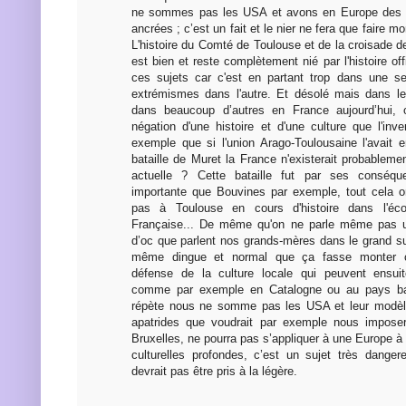
ne sommes pas les USA et avons en Europe des id
ancrées ; c’est un fait et le nier ne fera que faire 
L'histoire du Comté de Toulouse et de la croisade de
est bien et reste complètement nié par l'histoire off
ces sujets car c'est en partant trop dans une se
extrémismes dans l'autre. Et désolé mais dans 
dans beaucoup d’autres en France aujourd’hui, 
négation d'une histoire et d'une culture que l'in
exemple que si l'union Arago-Toulousaine l'avait
bataille de Muret la France n'existerait probablem
actuelle ? Cette bataille fut par ses conséq
importante que Bouvines par exemple, tout cela 
pas à Toulouse en cours d'histoire dans l'éco
Française... De même qu'on ne parle même pas u
d’oc que parlent nos grands-mères dans le grand s
même dingue et normal que ça fasse monter c
défense de la culture locale qui peuvent ensuit
comme par exemple en Catalogne ou au pays b
répète nous ne somme pas les USA et leur modè
apatrides que voudrait par exemple nous imposer
Bruxelles, ne pourra pas s’appliquer à une Europe à r
culturelles profondes, c’est un sujet très danger
devrait pas être pris à la légère.