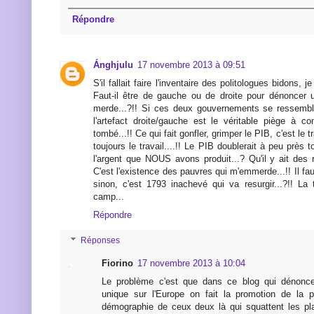
Répondre
Ánghjulu
17 novembre 2013 à 09:51
S'il fallait faire l'inventaire des politologues bidons, je
Faut-il être de gauche ou de droite pour dénoncer u
merde...?!! Si ces deux gouvernements se ressemble
l'artefact droite/gauche est le véritable piège à c
tombé...!! Ce qui fait gonfler, grimper le PIB, c'est le tr
toujours le travail....!! Le PIB doublerait à peu près 
l'argent que NOUS avons produit...? Qu'il y ait des 
C'est l'existence des pauvres qui m'emmerde...!! Il fau
sinon, c'est 1793 inachevé qui va resurgir...?!! La 
camp...
Répondre
Réponses
Fiorino
17 novembre 2013 à 10:04
Le problème c'est que dans ce blog qui dénonce
unique sur l'Europe on fait la promotion de la 
démographie de ceux deux là qui squattent les pl