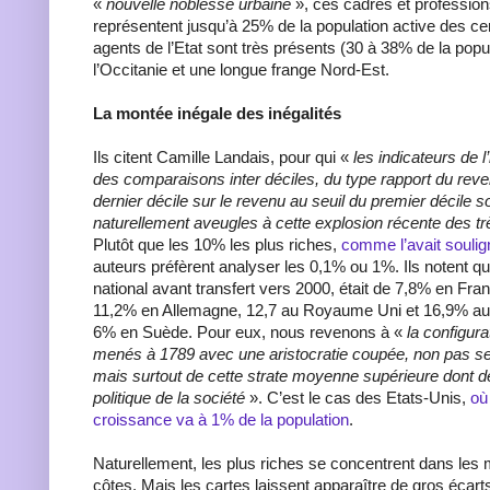
«
nouvelle noblesse urbaine
», ces cadres et professions
représentent jusqu’à 25% de la population active des cent
agents de l’Etat sont très présents (30 à 38% de la popu
l’Occitanie et une longue frange Nord-Est.
La montée inégale des inégalités
Ils citent Camille Landais, pour qui «
les indicateurs de l
des comparaisons inter déciles, du type rapport du reve
dernier décile sur le revenu au seuil du premier décile 
naturellement aveugles à cette explosion récente des t
Plutôt que les 10% les plus riches,
comme l’avait souli
auteurs préfèrent analyser les 0,1% ou 1%. Ils notent qu
national avant transfert vers 2000, était de 7,8% en Fr
11,2% en Allemagne, 12,7 au Royaume Uni et 16,9% aux
6% en Suède. Pour eux, nous revenons à «
la configura
menés à 1789 avec une aristocratie coupée, non pas s
mais surtout de cette strate moyenne supérieure dont dé
politique de la société
». C’est le cas des Etats-Unis,
où
croissance va à 1% de la population
.
Naturellement, les plus riches se concentrent dans les 
côtes. Mais les cartes laissent apparaître de gros écart