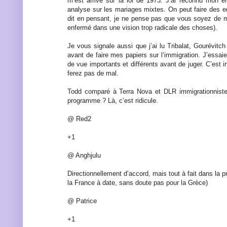
m’est arrivé sur la loi de 1973. J’ai reconnu mon er
analyse sur les mariages mixtes. On peut faire des er
dit en pensant, je ne pense pas que vous soyez de m
enfermé dans une vision trop radicale des choses).
Je vous signale aussi que j’ai lu Tribalat, Gourévit
avant de faire mes papiers sur l’immigration. J’essaie 
de vue importants et différents avant de juger. C’est i
ferez pas de mal.
Todd comparé à Terra Nova et DLR immigrationnist
programme ? Là, c’est ridicule.
@ Red2
+1
@ Anghjulu
Directionnellement d’accord, mais tout à fait dans la p
la France à date, sans doute pas pour la Grèce)
@ Patrice
+1