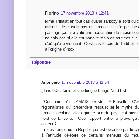
Fiorino
17 novembre 2013 à 12:41
Mme Tribalat en tout cas quand sarkozy a sorti du c
millions de musulmans en France elle n'a pas hési
passage ça lui a valu une accusation de racisme de
ne sais pas si elle est parfaite mais en tout cas ell
d'où qu'elle viennent. C'est pas le cas de Todd et 
à l'origine d'intox.
Répondre
Anonyme
17 novembre 2013 à 11:54
[dans l’Occitanie et une longue frange Nord-Est.]
L'Occitanie n'a JAMAIS existé, M.Pinsolle! C'
régionalistes qui prétendent ressusciter le mythe d
France jacobine, alors que le sud du pays est aussi 
nord de la Loire... Quel rapport entre le provençal
gascon?
En ces temps où la République est ébranlée par le ch
à l'attitude délétère de certains meneurs du m