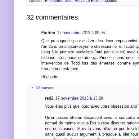
Libellés :
Emmanuel Todd
,
Hervé Le Bras
,
inégalités
32 commentaires:
Fiorino
17 novembre 2013 à 09:05
Quel propagande pour ce livre des deux propagandiste
l'un dans un antisarkozysme obsessionnel et l'autre q
Lang à la primaire socialiste (raté par ailleurs) avec u
bidonné. Continuez comme ça Pinsolle nous nous rap
intervention de Todd lors des émeutes comme symb
France contestataire.
Répondre
Réponses
red2
17 novembre 2013 à 13:29
Vous êtes plus que lourd avec votre obsession anti 
Qu'on puisse être en désaccord avec lui sur certains 
normal de même et que l'on puisse discuter rationn
ses conclusions. Mais là vous allez un peu trop l
sans quasi aucun argument à presque à nier tout 