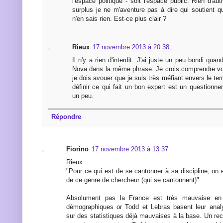
l'espace politique - soit l'espace public. Rien d'aut
surplus je ne m'aventure pas à dire qui soutient q
n'en sais rien. Est-ce plus clair ?
Rieux
17 novembre 2013 à 20:38
Il n'y a rien d'interdit. J'ai juste un peu bondi quan
Nova dans la même phrase. Je crois comprendre vot
je dois avouer que je suis très méfiant envers le te
définir ce qui fait un bon expert est un question
un peu.
Répondre
Fiorino
17 novembre 2013 à 13:37
Rieux :
"Pour ce qui est de se cantonner à sa discipline, on e
de ce genre de chercheur (qui se cantonnent)"
Absolument pas la France est très mauvaise en 
démographiques or Todd et Lebras basent leur analys
sur des statistiques déjà mauvaises à la base. Un r