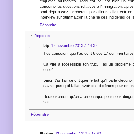
enquetes tournantes. Todd est bel est bien un ch
concerne les questions relatives à l'immigration, après
sont déjà assez incoherent par ailleurs allez voir ce
interview sur oumma.con la chaine des indigènes de l
Répondre
Réponses
bip
17 novembre 2013 à 14:37
T'es conscient que t'as écrit 8 des 17 commentaire
Ça vire à l'obsession ton truc. T'as un problème 
quoi?
Sinon t'as l'air de critiquer le fait qu'il parle d'écon
savais pas qu'il fallait avoir des diplômes pour en par
Heureusement qu'on a un énarque pour nous diriger 
sait...
Répondre
Fiorino
17 novembre 2013 à 14:02