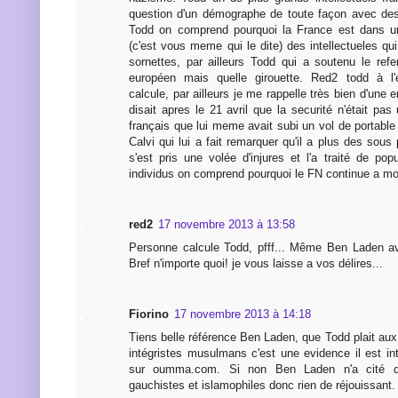
question d'un démographe de toute façon avec des
Todd on comprend pourquoi la France est dans un
(c'est vous meme qui le dite) des intellectueles q
sornettes, par ailleurs Todd qui a soutenu le refe
européen mais quelle girouette. Red2 todd à l'
calcule, par ailleurs je me rappelle très bien d'une 
disait apres le 21 avril que la securité n'était pa
français que lui meme avait subi un vol de portable 
Calvi qui lui a fait remarquer qu'il a plus des sous 
s'est pris une volée d'injures et l'a traité de pop
individus on comprend pourquoi le FN continue a mo
red2
17 novembre 2013 à 13:58
Personne calcule Todd, pfff... Même Ben Laden ava
Bref n'importe quoi! je vous laisse a vos délires...
Fiorino
17 novembre 2013 à 14:18
Tiens belle référence Ben Laden, que Todd plait au
intégristes musulmans c'est une evidence il est in
sur oumma.com. Si non Ben Laden n'a cité qu
gauchistes et islamophiles donc rien de réjouissant.