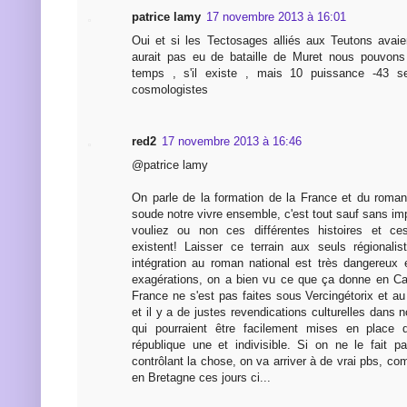
patrice lamy
17 novembre 2013 à 16:01
Oui et si les Tectosages alliés aux Teutons avaien
aurait pas eu de bataille de Muret nous pouvons 
temps , s'il existe , mais 10 puissance -43 
cosmologistes
red2
17 novembre 2013 à 16:46
@patrice lamy
On parle de la formation de la France et du roman 
soude notre vivre ensemble, c'est tout sauf sans i
vouliez ou non ces différentes histoires et ce
existent! Laisser ce terrain aux seuls régionali
intégration au roman national est très dangereux
exagérations, on a bien vu ce que ça donne en Ca
France ne s'est pas faites sous Vercingétorix et a
et il y a de justes revendications culturelles dans n
qui pourraient être facilement mises en place 
république une et indivisible. Si on ne le fait 
contrôlant la chose, on va arriver à de vrai pbs, co
en Bretagne ces jours ci...