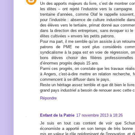
Un des apports majeurs du livre, c’est de montrer co
les élites – ont rejeté l’industrie vers la campagne
trentaine d’années, comme Olaf le rappelle souvent,
pour l’industrie : absence de culture industrielle dans
des élèves vers le tertiaire, primat donné aux commer
dans la direction des entreprises, sans évoquer ici le 
élites cultivées » envers les petits patrons.
Pour ma part, il me semble qu’on assiste à un retour
patrons de PME ne sont plus considérés comme
syndicalisme à la papa est en voie de régression, on
bons élèves choisir des filières professionnelles
d’énormes progrès depuis 15 ans.
Parmi ces progrès, on constate que les travaux réali
à Angers, c'est-à-dire mettre en relation recherche, f
commencent à se diffuser dans le pays.
Reste un héritage assez terrible et que dit bien le livr
grand pays industriel a besoin de renouer avec cette cul
Répondre
Enfant de la Patrie
17 novembre 2013 à 18:26
Je suis en tout cas content de voir que Schum
économiste a apporté en son temps de très bonne 
mis en valeur le rôle prédominant de l'innovation, et 