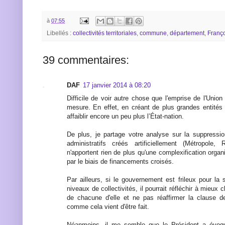
à
07:55
Libellés :
collectivités territoriales
,
commune
,
département
,
Franç
39 commentaires:
DAF
17 janvier 2014 à 08:20
Difficile de voir autre chose que l'emprise de l'Uni
mesure. En effet, en créant de plus grandes entités 
affaiblir encore un peu plus l’État-nation.
De plus, je partage votre analyse sur la suppressi
administratifs créés artificiellement (Métropole
n'apportent rien de plus qu'une complexification orga
par le biais de financements croisés.
Par ailleurs, si le gouvernement est frileux pour la
niveaux de collectivités, il pourrait réfléchir à mieux 
de chacune d'elle et ne pas réaffirmer la clause 
comme cela vient d'être fait.
Néanmoins, il me semble que le Président a évoqu