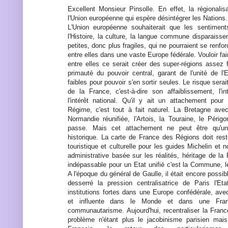
Excellent Monsieur Pinsolle. En effet, la régionalis
l'Union européenne qui espère désintégrer les Nations.
L'Union européenne souhaiterait que les sentimen
l'Histoire, la culture, la langue commune disparaissent
petites, donc plus fragiles, qui ne pourraient se renforc
entre elles dans une vaste Europe fédérale. Vouloir fai
entre elles ce serait créer des super-régions assez 
primauté du pouvoir central, garant de l'unité de l'
faibles pour pouvoir s'en sortir seules. Le risque serait
de la France, c'est-à-dire son affaiblissement, l'in
l'intérêt national. Qu'il y ait un attachement pour
Régime, c'est tout à fait naturel. La Bretagne avec 
Normandie réunifiée, l'Artois, la Touraine, le Périg
passe. Mais cet attachement ne peut être qu'un 
historique. La carte de France des Régions doit res
touristique et culturelle pour les guides Michelin et
administrative basée sur les réalités, héritage de la 
indépassable pour un Etat unifié c'est la Commune, l
A l'époque du général de Gaulle, il était encore possib
desserré la pression centralisatrice de Paris l'Et
institutions fortes dans une Europe confédérale, av
et influente dans le Monde et dans une Fra
communautarisme. Aujourd'hui, recentraliser la Franc
problème n'étant plus le jacobinisme parisien mai