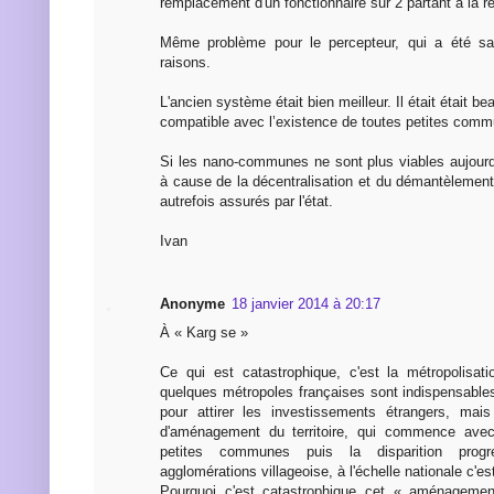
remplacement d'un fonctionnaire sur 2 partant à la re
Même problème pour le percepteur, qui a été s
raisons.
L'ancien système était bien meilleur. Il était était b
compatible avec l’existence de toutes petites com
Si les nano-communes ne sont plus viables aujourd
à cause de la décentralisation et du démantèlement
autrefois assurés par l'état.
Ivan
Anonyme
18 janvier 2014 à 20:17
À « Karg se »
Ce qui est catastrophique, c'est la métropolisati
quelques métropoles françaises sont indispensables
pour attirer les investissements étrangers, mais
d'aménagement du territoire, qui commence avec
petites communes puis la disparition progr
agglomérations villageoise, à l'échelle nationale c'es
Pourquoi c'est catastrophique cet « aménagemen