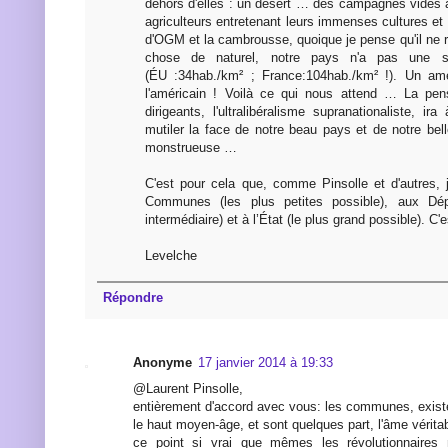
dehors d'elles : un désert … des campagnes vides
agriculteurs entretenant leurs immenses cultures et 
d'OGM et la cambrousse, quoique je pense qu'il ne 
chose de naturel, notre pays n'a pas une si
(ÉU :34hab./km² ; France:104hab./km² !). Un am
l'américain ! Voilà ce qui nous attend … La pe
dirigeants, l'ultralibéralisme supranationaliste, ir
mutiler la face de notre beau pays et de notre bel
monstrueuse …
C'est pour cela que, comme Pinsolle et d'autres, 
Communes (les plus petites possible), aux Dépa
intermédiaire) et à l’État (le plus grand possible). C'es
Levelche
Répondre
Anonyme
17 janvier 2014 à 19:33
@Laurent Pinsolle,
entièrement d'accord avec vous: les communes, exist
le haut moyen-âge, et sont quelques part, l'âme véritab
ce point si vrai que mêmes les révolutionnaires 