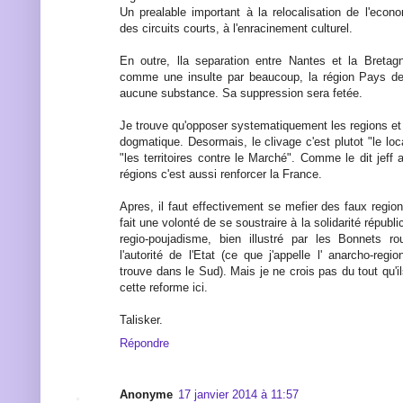
Un prealable important à la relocalisation de l'eco
des circuits courts, à l'enracinement culturel.
En outre, lla separation entre Nantes et la Bretag
comme une insulte par beaucoup, la région Pays de 
aucune substance. Sa suppression sera fetée.
Je trouve qu'opposer systematiquement les regions et la
dogmatique. Desormais, le clivage c'est plutot "le loc
"les territoires contre le Marché". Comme le dit jeff 
régions c'est aussi renforcer la France.
Apres, il faut effectivement se mefier des faux regi
fait une volonté de se soustraire à la solidarité républi
regio-poujadisme, bien illustré par les Bonnets r
l'autorité de l'Etat (ce que j'appelle l' anarcho-re
trouve dans le Sud). Mais je ne crois pas du tout qu'i
cette reforme ici.
Talisker.
Répondre
Anonyme
17 janvier 2014 à 11:57