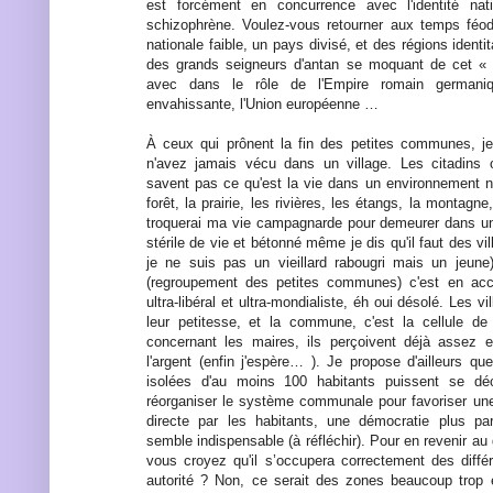
est forcément en concurrence avec l'identité nat
schizophrène. Voulez-vous retourner aux temps féod
nationale faible, un pays divisé, et des régions identit
des grands seigneurs d'antan se moquant de cet « 
avec dans le rôle de l'Empire romain germaniq
envahissante, l'Union européenne …
À ceux qui prônent la fin des petites communes, je
n'avez jamais vécu dans un village. Les citadins 
savent pas ce qu'est la vie dans un environnement na
forêt, la prairie, les rivières, les étangs, la montag
troquerai ma vie campagnarde pour demeurer dans u
stérile de vie et bétonné même je dis qu'il faut des vil
je ne suis pas un vieillard rabougri mais un jeun
(regroupement des petites communes) c'est en accor
ultra-libéral et ultra-mondialiste, éh oui désolé. Les v
leur petitesse, et la commune, c'est la cellule de
concernant les maires, ils perçoivent déjà assez 
l'argent (enfin j'espère… ). Je propose d'ailleurs q
isolées d'au moins 100 habitants puissent se d
réorganiser le système communale pour favoriser une
directe par les habitants, une démocratie plus par
semble indispensable (à réfléchir). Pour en revenir 
vous croyez qu'il s’occupera correctement des diffé
autorité ? Non, ce serait des zones beaucoup trop