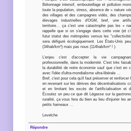
Bétonnage intensif, embouteillage et pollution mon
toute la population, stress, absence de « nature véri
des villages et des campagnes vidés, des champs 
élevages industrielles d'OGM, bref, une artific
territoire… ça c'est une catastrophe pas les « 
rappelle que si on s'engage dans cette voie (et c
futur statut des métropoles versus les "collectivité
sera défiguré écologiquement. Les États-Unis peu
(34hab/km²) mais pas nous (114hab/km² ! ).
L'enjeu c'est d'accepter la vie campagna
professionnelle, dans la modernité. C'est très faisa
la durabilité de notre économie sauf que c'est en 
avec l'idée d'ultra-mondialisme ultra-libérale …
Bref, c'est pour cela qu'il faut préserver et renforc
en revenant sur les dérives des décentralisations 
et en limitant les excès de l'artificialisation et 
Écoutez un peu ce que dit Légasse sur la gastronomi
ruralité, ça vous fera du bien au lieu d'injurier les 
petits hameaux …
Levelche
Répondre