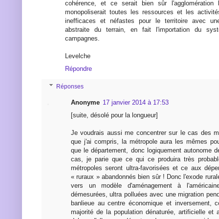
cohérence, et ce serait bien sûr l'agglomération 
monopoliserait toutes les ressources et les activi
inefficaces et néfastes pour le territoire avec u
abstraite du terrain, en fait l'importation du sy
campagnes.
Levelche
Répondre
Réponses
Anonyme
17 janvier 2014 à 17:53
[suite, désolé pour la longueur]
Je voudrais aussi me concentrer sur le cas des m
que j'ai compris, la métropole aura les mêmes pou
que le département, donc logiquement autonome de
cas, je parie que ce qui ce produira très probab
métropoles seront ultra-favorisées et ce aux dép
« ruraux » abandonnés bien sûr ! Donc l'exode rurale 
vers un modèle d'aménagement à l'américai
démesurées, ultra polluées avec une migration pend
banlieue au centre économique et inversement, c
majorité de la population dénaturée, artificielle et