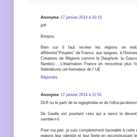
Anonyme
17 janvier 2014 à 10:15
jeff
Bonjour,
Bien sur il faut recréer les régions en re
différents"Peuples" de France, aux langues, à l'histoir
Créations de Régions comme le Dauphiné, la Gasco
Nantes).....L'état/nation France en ressortirai plus fo
fédéralisme uni-formateur de l' UE .
Répondre
Anonyme
17 janvier 2014 à 11:55
DLR ou le parti de la regiophobie et de l'ultra-jacobinis
De Gaulle est pourtant celui qui a lancé la decent
semble-t-il.
Pour ma part, je suis completement favorable à cette
regions leur identité et leur fierté en reconstruisant l