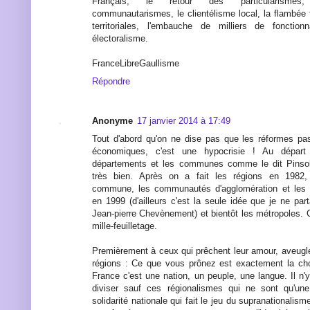
Français, le retour des particularismes
communautarismes, le clientélisme local, la flambée f
territoriales, l'embauche de milliers de fonctio
électoralisme.
FranceLibreGaullisme
Répondre
Anonyme
17 janvier 2014 à 17:49
Tout d'abord qu'on ne dise pas que les réformes pa
économiques, c'est une hypocrisie ! Au départ
départements et les communes comme le dit Pinsoll
très bien. Après on a fait les régions en 198
commune, les communautés d'agglomération et les
en 1999 (d'ailleurs c'est la seule idée que je ne pa
Jean-pierre Chevènement) et bientôt les métropoles. C
mille-feuilletage.
Premièrement à ceux qui prêchent leur amour, aveugle 
régions : Ce que vous prônez est exactement la cho
France c'est une nation, un peuple, une langue. Il n'
diviser sauf ces régionalismes qui ne sont qu'un
solidarité nationale qui fait le jeu du supranationalism