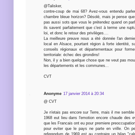
@Talisker,
contre-coup de mai 68? Avez-vous entendu parler
chambre bleue horizon? Désolé, mais je pense que
pas aussi sots que vous le prétendez quand on parl
ils savent parfaitement que c'est à terme une ruptu
loi, et donc le retour des privilèges....
La meilleure preuve nous a été donnée l'an derni
local en Alsace, pourtant région à forte identité, 
conseils régionaux et départementaux pour former
territoriale: échec des girondins!
Non, il y a bien quelque chose que ne veut pas mou
les départements et les communes...
CVT
Anonyme
17 janvier 2014 à 20:34
@ CVT
Je n'etais pas encore sur Terre, mais il me semble 
1968 eut lieu dans l'emotion encore chaude des 
que les Francais ont eu pour premiere preoccupation 
pour eviter que le pays ne parte en vrille. On p
referendum de 1969 est au contraire un bilan "ca